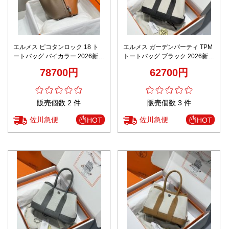
エルメス ピコタンロック 18 ト
エルメス ガーデンパーティ TPM
ートバッグ バイカラー 2026新作
トートバッグ ブラック 2026新作
スーパーコピー 高再現度 本革使
優良サイト 高再現度 本革使用 精
78700円
62700円
用 精密ディテール 高級感仕上げ
密ディテール 高級感仕上げ 秘密
秘密厳守配送
厳守配送
販売個数 2 件
販売個数 3 件
佐川急便
佐川急便
HOT
HOT