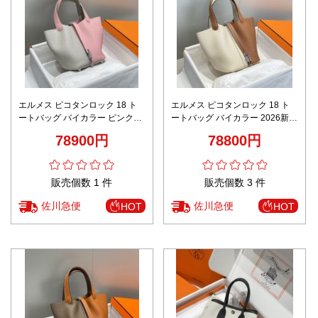
エルメス ピコタンロック 18 ト
エルメス ピコタンロック 18 ト
ートバッグ バイカラー ピンク
ートバッグ バイカラー 2026新作
2026新作 n級 高再現度 本革使用
コピー 高再現度 本革使用 精密デ
78900円
78800円
精密ディテール 高級感仕上げ 秘
ィテール 高級感仕上げ 秘密厳守
密厳守配送
配送
販売個数 1 件
販売個数 3 件
佐川急便
佐川急便
HOT
HOT