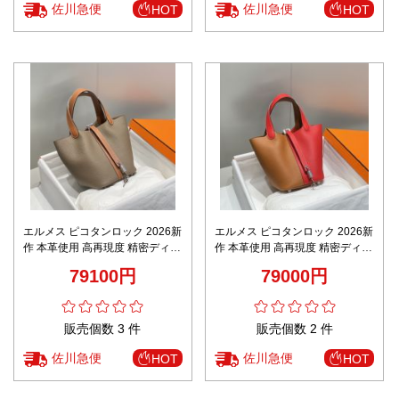
佐川急便
佐川急便
HOT
HOT
エルメス ピコタンロック 2026新
エルメス ピコタンロック 2026新
作 本革使用 高再現度 精密ディテ
作 本革使用 高再現度 精密ディテ
ール 丁寧な縫製 上質感 追跡可能
ール 丁寧な縫製 上質感仕上げ 安
79100円
79000円
発送保証 コピー
心取引 発送保証対応 スーパーコ
ピー
販売個数 3 件
販売個数 2 件
佐川急便
佐川急便
HOT
HOT