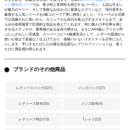
録
ッグ優良店ページ
では、希少性と実用性を両立するバーキン、上品な佇まい
ー
ら
が魅力のケリー、そして気軽なお出かけに最適なエヴリンなど、現代美学を
象徴する人気シリーズをn級コピーで丁寧に再現しました。フォーマルな式典
アイフォーンケ
管
せ
での洗練された装いから、カジュアルな休日を格上げするスタイルまで、あ
2026人気特集
アクセサリー
衣装セット
住まい用品
スカーフ
バッグ
ズボン
ベルト
財布
時計
小物
服
靴
ース
らゆる使用場景で圧倒的な気品を添えてくれます。特に職人の手仕事を感じ
させるステッチや、重厚感のある金具の輝きは、まさにAAA級レプリカと呼
理
ぶにふさわしい完成度。スーパーコピーn級優良店として、レザーの質感から
使い心地まで妥協なく仕上げており、偽物バレないクオリティを日常にもた
らします。手にするたびに心が躍る高品質なレプリカファッションは、使う
たびに満足感が得られます。
最
新
ブランドのその他商品
製
品
レディースバッグ(327)
メンズバッグ(27)
お
レディース財布(56)
メンズ財布(4)
す
す
め
レディース時計(73)
Tシャツ(22)
商