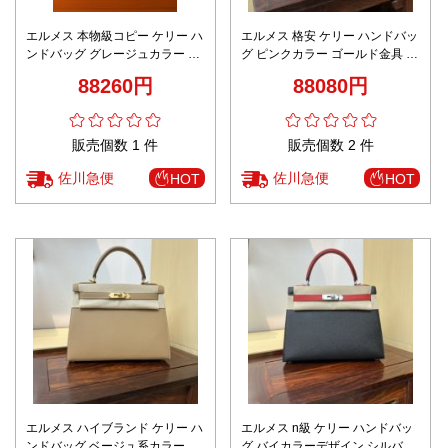
エルメス 本物級コピー ケリー ハ
エルメス 格安 ケリー ハンドバッ
ンドバッグ グレージュカラー シ
グ ピンクカラー ゴールド金具 上
ルバー金具 高再現度
質感
88260円
88080円
販売個数 1 件
販売個数 2 件
佐川急便
佐川急便
HOT
HOT
エルメス ハイブランド ケリー ハ
エルメス n級 ケリー ハンドバッ
ンドバッグ ベージュ系カラー ゴ
グ バイカラーデザイン シルバー