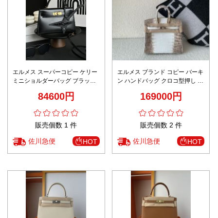
エルメス スーパーコピー ケリー
エルメス ブランド コピー バーキ
ミニショルダーバッグ ブラック
ン ハンドバッグ クロコ型押し バ
レザー ゴールド金具 高評価
イカラー 精密ディテール
84600円
169000円
販売個数 1 件
販売個数 2 件
佐川急便
佐川急便
HOT
HOT