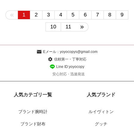
«
1
2
3
4
5
6
7
8
9
»
10
11
Eメール：
yoyocopys@gmail.com
信頼第一・丁寧対応
Line ID:yoyocopy
安心対応・迅速発送
人気カテゴリ一覧
人気ブランド
ブランド腕時計
ルイヴィトン
ブランド財布
グッチ