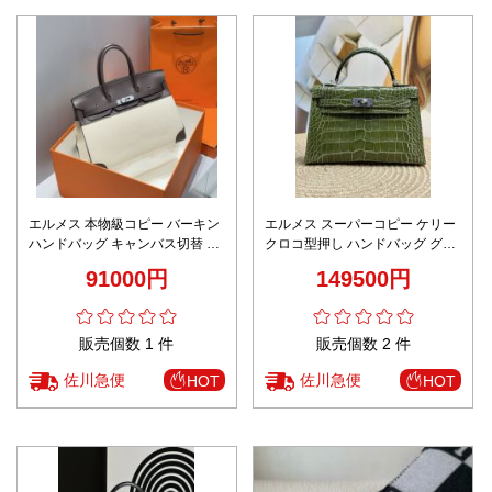
エルメス 本物級コピー バーキン
エルメス スーパーコピー ケリー
ハンドバッグ キャンバス切替 バ
クロコ型押し ハンドバッグ グリ
イカラー 高級レベル仕様
ーンカラー 圧倒的な再現度
91000円
149500円
販売個数 1 件
販売個数 2 件
佐川急便
佐川急便
HOT
HOT