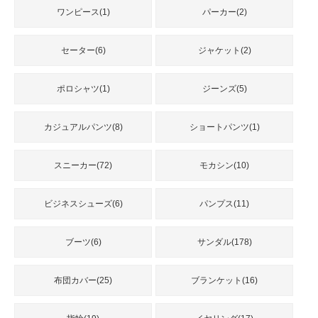
品
ワンピース(1)
パーカー(2)
セーター(6)
ジャケット(2)
人
気
商
ポロシャツ(1)
ジーンズ(5)
品
カジュアルパンツ(8)
ショートパンツ(1)
セ
スニーカー(72)
モカシン(10)
ー
ル
商
ビジネスシューズ(6)
パンプス(11)
品
ブーツ(6)
サンダル(178)
布団カバー(25)
ブランケット(16)