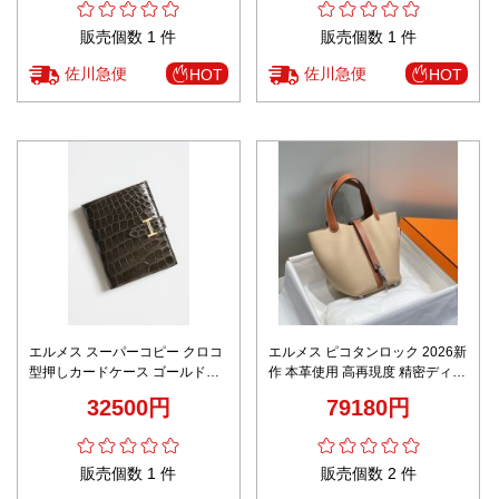
販売個数 1 件
販売個数 1 件
佐川急便
佐川急便
HOT
HOT
エルメス スーパーコピー クロコ
エルメス ピコタンロック 2026新
型押しカードケース ゴールド金
作 本革使用 高再現度 精密ディテ
具仕様 圧倒的な再現度 高級感モ
ール 丁寧な縫製 上質感 安心取引
32500円
79180円
デル
発送保証 n級
販売個数 1 件
販売個数 2 件