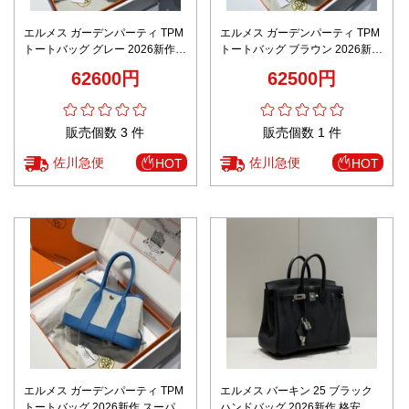
エルメス ガーデンパーティ TPM
エルメス ガーデンパーティ TPM
トートバッグ グレー 2026新作
トートバッグ ブラウン 2026新作
偽物 バレない再現度 高品質 本革
コピー 安全通販 高再現度 本革使
62600円
62500円
使用 精密ディテール 安心サイト
用 精密ディテール 安心サイト 秘
秘密厳守配送
密厳守配送
販売個数 3 件
販売個数 1 件
佐川急便
佐川急便
HOT
HOT
エルメス ガーデンパーティ TPM
エルメス バーキン 25 ブラック
トートバッグ 2026新作 スーパー
ハンドバッグ 2026新作 格安 高