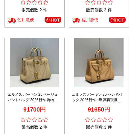
販売個数 2 件
販売個数 3 件
佐川急便
佐川急便
HOT
HOT
エルメス バーキン 25 ベージュ
エルメス バーキン 25 ハンドバ
ハンドバッグ 2026新作 偽物 高
ッグ 2026新作 n級 高再現度 本
再現度 本革使用 精密ディテール
革使用 精密ディテール 高級感仕
91700円
91650円
高級感仕上げ 安心サイト 秘密厳
上げ 安心サイト 秘密厳守配送
守配送
販売個数 2 件
販売個数 3 件