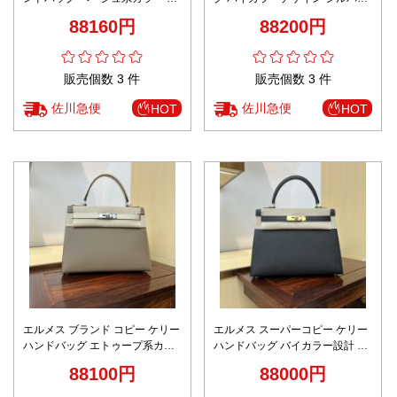
ールド金具 上質感
金具 高品質
88160円
88200円
販売個数 3 件
販売個数 3 件
佐川急便
佐川急便
HOT
HOT
エルメス ブランド コピー ケリー
エルメス スーパーコピー ケリー
ハンドバッグ エトゥープ系カラ
ハンドバッグ バイカラー設計 ゴ
ー 上質レザー調 丁寧な縫製
ールド金具 高級感仕上げ
88100円
88000円