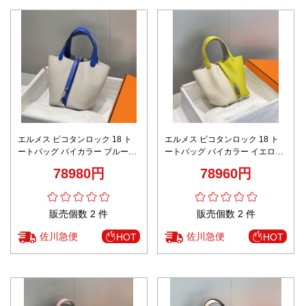
エルメス ピコタンロック 18 ト
エルメス ピコタンロック 18 ト
ートバッグ バイカラー ブルー
ートバッグ バイカラー イエロー
2026新作 激安 高再現度 本革使
2026新作 偽物 高再現度 本革使
78980円
78960円
用 精密ディテール 高級感仕上げ
用 精密ディテール 高級感仕上げ
秘密厳守配送
秘密厳守配送
販売個数 2 件
販売個数 2 件
佐川急便
佐川急便
HOT
HOT