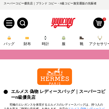
スーパーコピー優良店｜ブランド コピー・n級コピー激安通販の先駆者
0
新
バッグ
規
ロ
財布
時計
服
靴
アクセサリ
📢
当店は正真正銘のn級スーパーコピーのみ取扱い。最高品質の再現度を
ユ
グ
📢
2026春の新作続々更新中！期間中のご注文でお得な割引をご利用いただ
0
ー
イ
📢
新作入荷！ルイ・ヴィトンスーパーコピー バッグ最新モデルが登場。上
ザ
ン
📢
当店は正真正銘のn級スーパーコピーのみ取扱い。最高品質の再現度を
オ
ー
📢
2026春の新作続々更新中！期間中のご注文でお得な割引をご利用いただ
エルメス 偽物 レディースバッグ｜スーパーコピ
ー
お
yoyocopys@gmail.com
ーn級優良店
📢
登
新作入荷！ルイ・ヴィトンスーパーコピー バッグ最新モデルが登場。上
ダ
知
究極のエレガンスを体現するエルメスのレディースバッグは、持つ人の
人生を彩る「静謐な存在感」を放ちます。当店の
エルメス 偽物 レディースバ