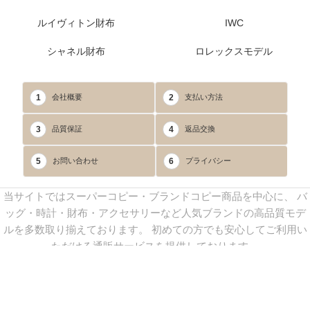
ルイヴィトン財布
IWC
シャネル財布
ロレックスモデル
1
2
会社概要
支払い方法
3
4
品質保証
返品交換
5
6
お問い合わせ
プライバシー
当サイトではスーパーコピー・ブランドコピー商品を中心に、 バ
ッグ・時計・財布・アクセサリーなど人気ブランドの高品質モデ
ルを多数取り揃えております。 初めての方でも安心してご利用い
ただける通販サービスを提供しております。
連絡先：
yoyocopys@gmail.com
／ Line: yoyocopy ／ 店長：渡辺
実香 ／ 営業時間：08：30～23：30（24時間受付）
※当WEBサイト掲載写真の無断転載・外部利用を禁止します。