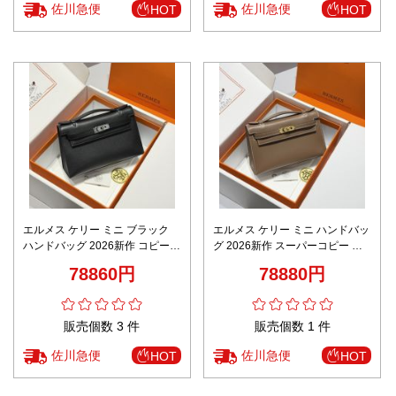
佐川急便
佐川急便
HOT
HOT
エルメス ケリー ミニ ブラック
エルメス ケリー ミニ ハンドバッ
ハンドバッグ 2026新作 コピー
グ 2026新作 スーパーコピー 高
高再現度 本革使用 精密ディテー
再現度 高品質 本革使用 精密ディ
78860円
78880円
ル 高級感仕上げ 安心サイト 秘密
テール 安心サイト 秘密厳守配送
厳守配送
販売個数 3 件
販売個数 1 件
佐川急便
佐川急便
HOT
HOT