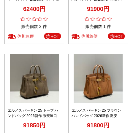
コピー 優良サイト 高再現度 本革
再現度 本革使用 精密ディテール
62400円
91900円
使用 精密ディテール 安心サイト
高級感仕上げ 安心サイト 秘密厳
秘密厳守配送
守配送
販売個数 2 件
販売個数 1 件
佐川急便
佐川急便
HOT
HOT
エルメス バーキン 25 トープ ハ
エルメス バーキン 25 ブラウン
ンドバッグ 2026新作 激安屋口コ
ハンドバッグ 2026新作 激安 高
ミ 高再現度 本革使用 精密ディテ
再現度 本革使用 精密ディテール
91850円
91800円
ール 高級感仕上げ 安心サイト 秘
高級感仕上げ 安心サイト 秘密厳
密厳守配送
守配送