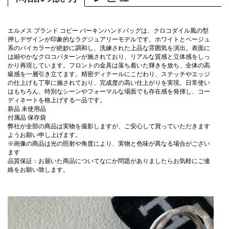
エルメス ブランド コピー バーキンハンドバッグは、クロコダイル風の型
押しデザインが印象的なラグジュアリーモデルです。ホワイトとベージュ
系のバイカラーが絶妙に調和し、洗練された上品な雰囲気を演出。表面に
は細やかなクロコパターンが施されており、リアルな質感と立体感をしっ
かり再現しています。フロントの金具は落ち着いた輝きを放ち、全体の高
級感を一層引き立てます。精密ディテールにこだわり、ステッチやエッジ
の仕上げも丁寧に施されており、完成度の高い仕上がりを実現。日常使い
はもちろん、特別なシーンやフォーマルな場面でも存在感を発揮し、コー
ディネートを格上げする一品です。
新品 未使用品
付属品 保存袋
弊社が全部の商品は実物を撮影しますが、ご安心して買っていただきます
ようお願い申し上げます。
※画像の商品は光の照射や角度により、実物と色味が異なる場合がござい
ます
品質保証：お届いた商品についてなにか問題がありましたらお気軽にご連
絡をお願い致します。