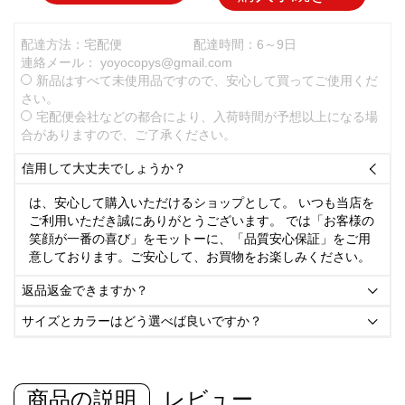
配達方法：宅配便
配達時間：6～9日
連絡メール：
yoyocopys@gmail.com
新品はすべて未使用品ですので、安心して買ってご使用くだ
さい。
宅配便会社などの都合により、入荷時間が予想以上になる場
合がありますので、ご了承ください。
信用して大丈夫でしょうか？

は、安心して購入いただけるショップとして。 いつも当店を
ご利用いただき誠にありがとうございます。 では「お客様の
笑顔が一番の喜び」をモットーに、「品質安心保証」をご用
意しております。ご安心して、お買物をお楽しみください。
返品返金できますか？

サイズとカラーはどう選べば良いですか？

商品の説明
レビュー