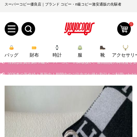
スーパーコピー優良店｜ブランド コピー・n級コピー激安通販の先駆者
📢
当店は正真正銘のn級スーパーコピーのみ取扱い。最高品質の再現度を
0
📢
2026春の新作続々更新中！期間中のご注文でお得な割引をご利用いただ
新
📢
新作入荷！ルイ・ヴィトンスーパーコピー バッグ最新モデルが登場。上
バッグ
規
ロ
財布
時計
服
靴
アクセサリ
📢
当店は正真正銘のn級スーパーコピーのみ取扱い。最高品質の再現度を
📢
2026春の新作続々更新中！期間中のご注文でお得な割引をご利用いただ
ユ
グ
📢
新作入荷！ルイ・ヴィトンスーパーコピー バッグ最新モデルが登場。上
0
ー
イ
ザ
ン
オ
ー
ー
お
yoyocopys@gmail.com
登
ダ
知