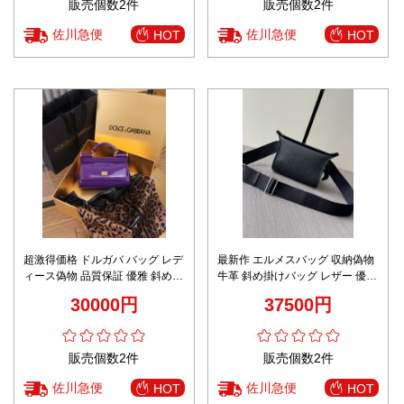
販売個数2件
販売個数2件
佐川急便
佐川急便
HOT
HOT
超激得価格 ドルガバ バッグ レデ
最新作 エルメスバッグ 収納偽物
ィース偽物 品質保証 優雅 斜め掛
牛革 斜め掛けバッグ レザー 優雅
けバッグBB6111 mini パープル
レディ 男女兼用 ブラック
30000円
37500円
販売個数2件
販売個数2件
佐川急便
佐川急便
HOT
HOT