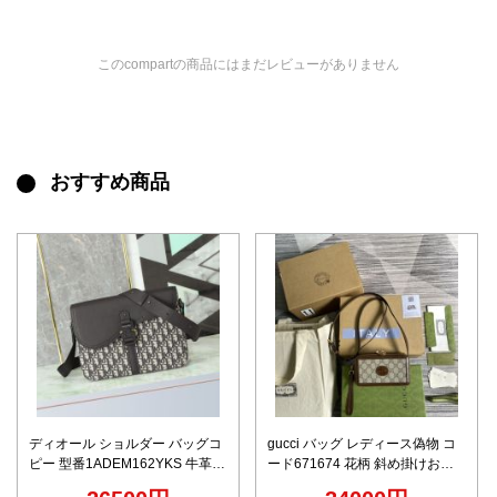
このcompartの商品にはまだレビューがありません
おすすめ商品
ディオール ショルダー バッグコ
gucci バッグ レディース偽物 コ
ピー 型番1ADEM162YKS 牛革
ード671674 花柄 斜め掛けおし
斜め掛けバッグ ビジネス 日常 通
ゃれ ミニ手持ちバッグ 矩形 ブラ