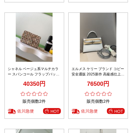
シャネル ベージュ系マルチカラ
エルメス ケリー ブランド コピー
ー スパンコール フラップバッグ
安全通販 2025新作 高級感仕上げ
激安屋口コミ 精密ディテール 高
コンパクトモデル バッグ
40350円
76500円
級感仕上げ ユーザー満足保証 秘
密厳守配送
販売個数2件
販売個数2件
佐川急便
佐川急便
HOT
HOT