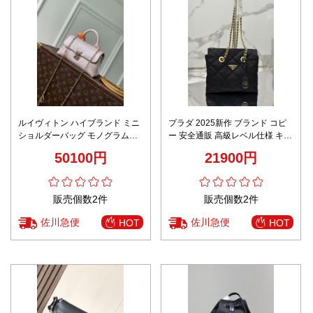
ルイヴィトン ハイブランド ミニ
プラダ 2025新作 ブランド コピ
ショルダーバッグ モノグラムエ
ー 安全通販 高級レベル仕様 キル
ンボス チェーンストラップ コン
ティングチェーンバッグ 圧倒的
50100円
21900円
パクト設計 上質感
な再現度 職人技術再現
販売個数2件
販売個数2件
佐川急便
佐川急便
HOT
HOT