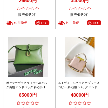
26500円
34000円
勤 品質保証 ホワイト
ウン
販売個数2件
販売個数2件
佐川急便
佐川急便
HOT
HOT
ボッテガヴェネタ トラベルバッ
ルイヴィトンバッグ カプシーヌ
グ偽物 ハンドバッグ 斜め掛けバ
コピー 斜め掛けバッグ ハンドバ
ッグ 牛革 柔軟 806034 グリーン
ッグ レザー 本革 M23951 ピンク
65000円
48000円