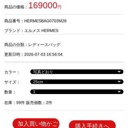
品
169000
商品の価格：
円
商品番号：HERMESBAG0703M28
人
気
ブランド：
エルメス HERMES
商
品
商品の分類：
レディースバッグ
更新日時：2026-07-03 16:56:04
セ
ー
カラー：
ル
商
サイズ：
品
数量：
在庫：99件 販売個数：2件
加入買い物かご
購入手続きへ