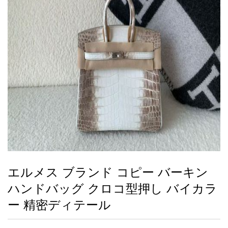
録
ー
ら
アイフォーンケ
管
せ
2026人気特集
アクセサリー
衣装セット
住まい用品
スカーフ
バッグ
ズボン
ベルト
財布
時計
小物
服
靴
ース
理
最
新
製
品
エルメス ブランド コピー バーキン
お
ハンドバッグ クロコ型押し バイカラ
す
す
ー 精密ディテール
め
商