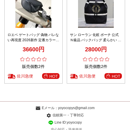
ロエベ ゲートバッグ 偽物 バレな
サン ローラン 化粧 ポーチ 公式
い再現度 2026新作 定番カラー
Ｎ級品 バックバッグ 柔らかい 青
高再現度 本革使用 精密ディテー
春風 シンプル 734682 ブラック
36600円
28000円
ル 高品質仕上げ 安心サイト 追跡
可能 秘密厳守配送
販売個数2件
販売個数2件
佐川急便
佐川急便
HOT
HOT
Eメール：
yoyocopys@gmail.com
信頼第一・丁寧対応
Line ID:yoyocopy
安心対応・迅速発送