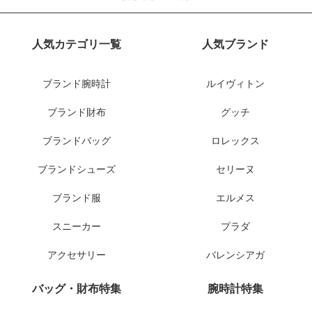
人気カテゴリ一覧
人気ブランド
ブランド腕時計
ルイヴィトン
ブランド財布
グッチ
ブランドバッグ
ロレックス
ブランドシューズ
セリーヌ
ブランド服
エルメス
スニーカー
プラダ
アクセサリー
バレンシアガ
バッグ・財布特集
腕時計特集