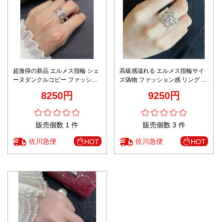
超激得の新品 エルメス指輪 シェ
高級感溢れる エルメス指輪サイ
ーヌダンクルコピー ファッショ
ズ偽物 ファッション感 リング 輝
ン感 リング 輝く 925銀 シルバー
く 925銀 シルバー
8250円
9250円
販売個数 1 件
販売個数 3 件
佐川急便
佐川急便
HOT
HOT