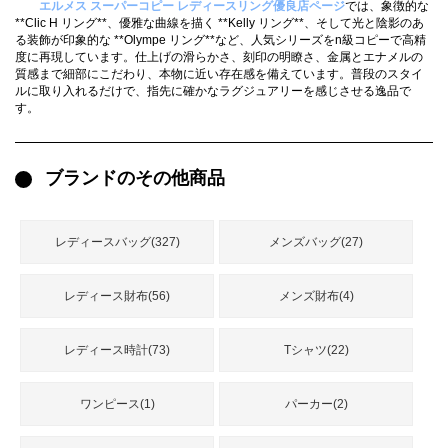
エルメス スーパーコピー レディースリング優良店ページ
では、象徴的な
録
ー
ら
**Clic H リング**、優雅な曲線を描く **Kelly リング**、そして光と陰影のあ
る装飾が印象的な **Olympe リング**など、人気シリーズをn級コピーで高精
アイフォーンケ
度に再現しています。仕上げの滑らかさ、刻印の明瞭さ、金属とエナメルの
管
せ
2026人気特集
アクセサリー
衣装セット
住まい用品
スカーフ
バッグ
ズボン
ベルト
財布
時計
小物
服
靴
質感まで細部にこだわり、本物に近い存在感を備えています。普段のスタイ
ース
ルに取り入れるだけで、指先に確かなラグジュアリーを感じさせる逸品で
す。
理
ブランドのその他商品
最
新
レディースバッグ(327)
メンズバッグ(27)
製
品
レディース財布(56)
メンズ財布(4)
レディース時計(73)
Tシャツ(22)
お
す
す
ワンピース(1)
パーカー(2)
め
商