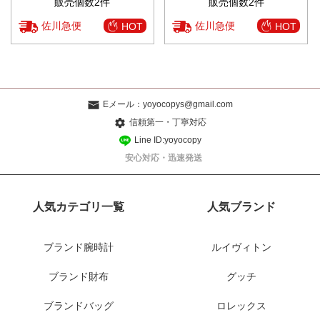
販売個数2件
販売個数2件
佐川急便
佐川急便
HOT
HOT
Eメール：
yoyocopys@gmail.com
信頼第一・丁寧対応
Line ID:yoyocopy
安心対応・迅速発送
人気カテゴリ一覧
人気ブランド
ブランド腕時計
ルイヴィトン
ブランド財布
グッチ
ブランドバッグ
ロレックス