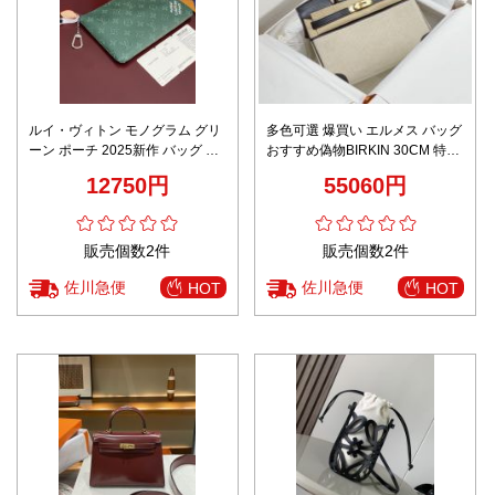
ルイ・ヴィトン モノグラム グリ
多色可選 爆買い エルメス バッグ
ーン ポーチ 2025新作 バッグ 偽
おすすめ偽物BIRKIN 30CM 特製
物 高級感仕上げ 精密ディテール
キャンバス
12750円
55060円
上質感ある人気クラッチ
販売個数2件
販売個数2件
佐川急便
佐川急便
HOT
HOT