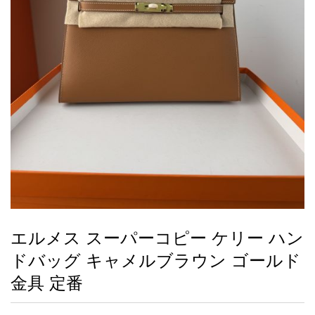
録
ー
ら
アイフォーンケ
管
せ
2026人気特集
アクセサリー
衣装セット
住まい用品
スカーフ
バッグ
ズボン
ベルト
財布
時計
小物
服
靴
ース
理
最
新
製
品
エルメス スーパーコピー ケリー ハン
お
ドバッグ キャメルブラウン ゴールド
す
す
金具 定番
め
商