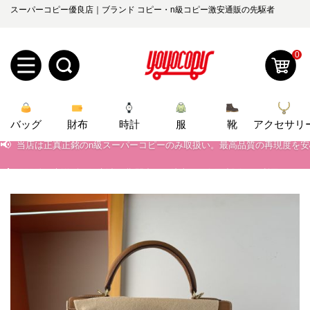
スーパーコピー優良店｜ブランド コピー・n級コピー激安通販の先駆者
0
新
バッグ
規
ロ
財布
時計
服
靴
アクセサリ
📢
当店は正真正銘のn級スーパーコピーのみ取扱い。最高品質の再現度を
📢
2026春の新作続々更新中！期間中のご注文でお得な割引をご利用いただ
ユ
グ
📢
新作入荷！ルイ・ヴィトンスーパーコピー バッグ最新モデルが登場。上
0
ー
イ
📢
当店は正真正銘のn級スーパーコピーのみ取扱い。最高品質の再現度を
ザ
ン
オ
📢
2026春の新作続々更新中！期間中のご注文でお得な割引をご利用いただ
ー
ー
お
📢
新作入荷！ルイ・ヴィトンスーパーコピー バッグ最新モデルが登場。上
yoyocopys@gmail.com
登
ダ
知