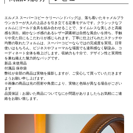
エルメス スーパーコピー ケリーハンドバッグは、落ち着いたキャメルブラ
ウンカラーが大人の上品さを引き立てる定番モデルです。クラシックなフ
ォルムにゴールド金具を組み合わせることで、タイムレスな美しさと高級
感を演出。細かなシボ感のあるレザー調素材は自然な風合いを持ち、手触
りや見た目にもこだわりが感じられます。丁寧に仕上げられたステッチや
均整の取れたフォルムは、スーパーコピーならではの完成度を実現。日常
使いはもちろん、ビジネスやフォーマルな場面でも違和感なく馴染み、コ
ーディネート全体を格上げします。収納力も十分で、デザイン性と実用性
を兼ね備えた魅力的なバッグです。
新品 未使用品
付属品 保存袋
弊社が全部の商品は実物を撮影しますが、ご安心して買っていただきます
ようお願い申し上げます。
※画像の商品は光の照射や角度により、実物と色味が異なる場合がござい
ます
品質保証：お届いた商品についてなにか問題がありましたらお気軽にご連
絡をお願い致します。