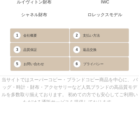
ルイヴィトン財布
IWC
シャネル財布
ロレックスモデル
1
2
会社概要
支払い方法
3
4
品質保証
返品交換
5
6
お問い合わせ
プライバシー
当サイトではスーパーコピー・ブランドコピー商品を中心に、 バ
ッグ・時計・財布・アクセサリーなど人気ブランドの高品質モデ
ルを多数取り揃えております。 初めての方でも安心してご利用い
ただける通販サービスを提供しております。
連絡先：
yoyocopys@gmail.com
／ Line: yoyocopy ／ 店長：渡辺
実香 ／ 営業時間：08：30～23：30（24時間受付）
※当WEBサイト掲載写真の無断転載・外部利用を禁止します。
Copyright © 2013-2025
YOYOCOPY
All Rights Reserved.
sitemap