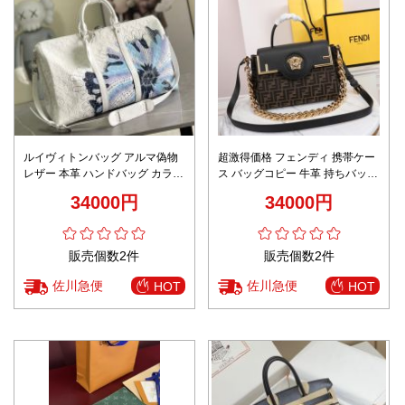
ルイヴィトンバッグ アルマ偽物
超激得価格 フェンディ 携帯ケー
レザー 本革 ハンドバッグ カラフ
ス バッグコピー 牛革 持ちバッグ
ル 大容量 旅行バッグ ホワイト
通勤 斜め掛け シンプル 大容量
34000円
34000円
ブラック
販売個数2件
販売個数2件
佐川急便
佐川急便
HOT
HOT