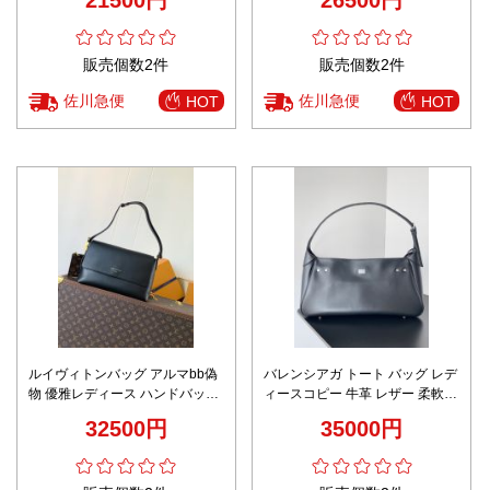
21500円
26500円
ュ色
販売個数2件
販売個数2件
佐川急便
佐川急便
HOT
HOT
ルイヴィトンバッグ アルマbb偽
バレンシアガ トート バッグ レデ
物 優雅レディース ハンドバッグ
ィースコピー 牛革 レザー 柔軟
レザー 斜め掛け 牛革 M13148 ブ
ハンドバッグ カジュアル ブラッ
32500円
35000円
ラック
ク