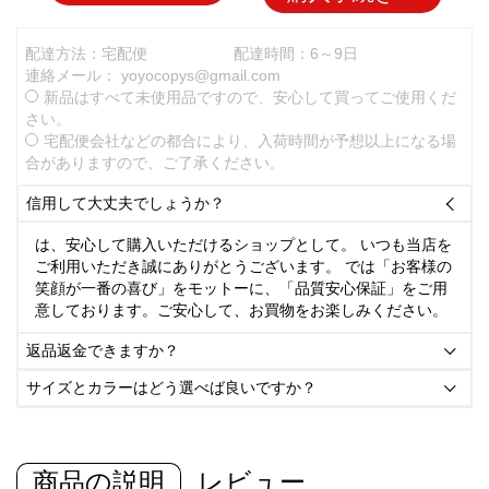
配達方法：宅配便
配達時間：6～9日
連絡メール：
yoyocopys@gmail.com
新品はすべて未使用品ですので、安心して買ってご使用くだ
さい。
宅配便会社などの都合により、入荷時間が予想以上になる場
合がありますので、ご了承ください。
信用して大丈夫でしょうか？

は、安心して購入いただけるショップとして。 いつも当店を
ご利用いただき誠にありがとうございます。 では「お客様の
笑顔が一番の喜び」をモットーに、「品質安心保証」をご用
意しております。ご安心して、お買物をお楽しみください。
返品返金できますか？

サイズとカラーはどう選べば良いですか？

商品の説明
レビュー