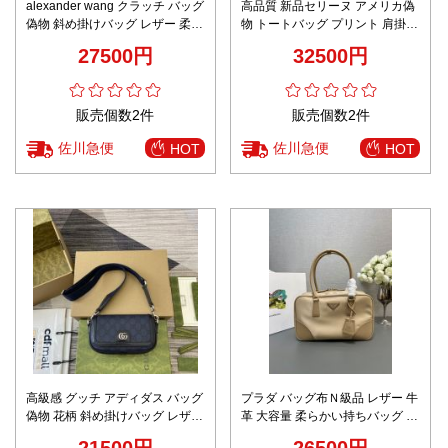
alexander wang クラッチ バッグ
高品質 新品セリーヌ アメリカ偽
偽物 斜め掛けバッグ レザー 柔軟
物 トートバッグ プリント 肩掛け
腰バッグ 調整可 ブラック
199162 花柄 女性 シンプル ブル
27500円
32500円
ー
販売個数2件
販売個数2件
佐川急便
佐川急便
HOT
HOT
高級感 グッチ アディダス バッグ
プラダ バッグ布Ｎ級品 レザー 牛
偽物 花柄 斜め掛けバッグ レザー
革 大容量 柔らかい持ちバッグ 型
牛革 優雅 795466 ブルー
番1BB115 ナイロン素材 ベージ