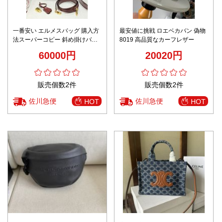
一番安い エルメスバッグ 購入方
最安値に挑戦 ロエベカバン 偽物
法スーパーコピー 斜め掛けバッ
8019 高品質なカーフレザー
グ 優雅 通勤 レザー レッド
60000円
20020円
販売個数2件
販売個数2件
佐川急便
佐川急便
HOT
HOT