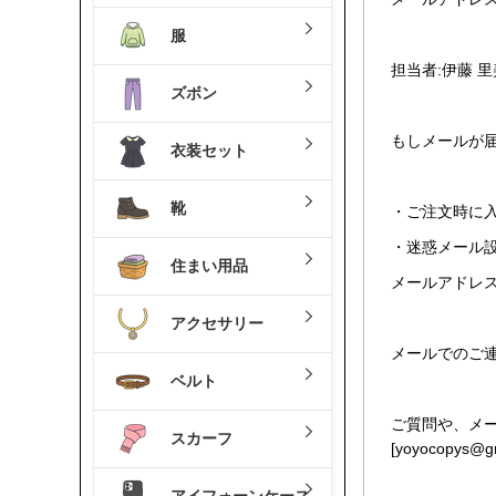
服
担当者:伊藤 里
ズボン
もしメールが
衣装セット
靴
・ご注文時に
・迷惑メール
住まい用品
メールアドレス:
アクセサリー
メールでのご
ベルト
ご質問や、メ
スカーフ
[
yoyocopys@g
アイフォーンケース