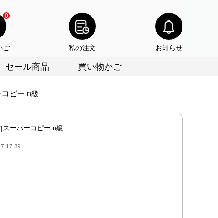
0
かご
私の注文
お知らせ
セール商品
買い物かご
コピー n級
|スーパーコピー n級
:17:39