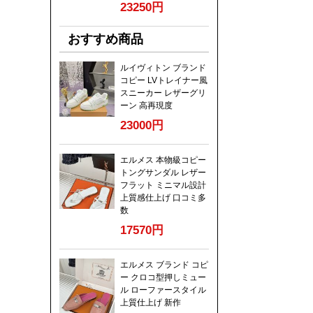
23250円
おすすめ商品
ルイヴィトン ブランド
コピー LVトレイナー風
スニーカー レザーグリ
ーン 高再現度
23000円
エルメス 本物級コピー
トングサンダル レザー
フラット ミニマル設計
上質感仕上げ 口コミ多
数
17570円
エルメス ブランド コピ
ー クロコ型押しミュー
ル ローファースタイル
上質仕上げ 新作