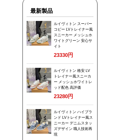
最新製品
ルイヴィトン スーパー
コピー LVトレイナー風
スニーカー メッシュホ
ワイトグリーン 安心サ
イト
23330円
ルイヴィトン 格安 LV
トレイナー風スニーカ
ー メッシュホワイトレ
ッド配色 高評価
23280円
ルイヴィトン ハイブラ
ンド LVトレイナー風ス
ニーカー デニムスタッ
ズデザイン 職人技術再
現