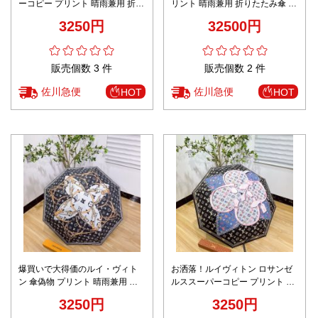
ーコピー プリント 晴雨兼用 折り
リント 晴雨兼用 折りたたみ傘 軽
たたみ傘 軽量 カラフル 芸術感
量 カラフル 遮光遮熱 芸術感 ホ
3250円
32500円
ブラック
ワイト
販売個数 3 件
販売個数 2 件
佐川急便
佐川急便
HOT
HOT
爆買いで大得価のルイ・ヴィト
お洒落！ルイヴィトン ロサンゼ
ン 傘偽物 プリント 晴雨兼用 折
ルススーパーコピー プリント 晴
りたたみ傘 軽量 遮光遮熱 ブラッ
雨兼用 折りたたみ傘 軽量 遮光遮
3250円
3250円
ク
熱 ブラック