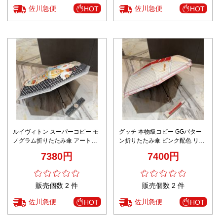
佐川急便
佐川急便
HOT
HOT
ルイヴィトン スーパーコピー モ
グッチ 本物級コピー GGパター
ノグラム折りたたみ傘 アートプ
ン折りたたみ傘 ピンク配色 リピ
リント仕様 定番人気 高級感仕上
ーター多数
7380円
7400円
げ
販売個数 2 件
販売個数 2 件
佐川急便
佐川急便
HOT
HOT