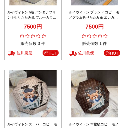
ルイヴィトン n級 バンダナプリ
ルイヴィトン ブランド コピー モ
ント折りたたみ傘 ブルーカラー
ノグラム折りたたみ傘 エレガン
仕様 確実に届く 高級感仕上げ
トプリント仕様 発送保証 精密デ
7500円
7500円
ィテール
販売個数 3 件
販売個数 1 件
佐川急便
佐川急便
HOT
HOT
ルイヴィトン スーパーコピー モ
ルイヴィトン 本物級コピー モノ