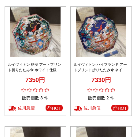
ルイヴィトン 格安 アートプリン
ルイヴィトン ハイブランド アー
ト折りたたみ傘 ホワイト仕様 本
トプリント折りたたみ傘 ネイビ
格派モデル
ー仕様 精密ディテール
7350円
7330円
販売個数 3 件
販売個数 2 件
佐川急便
佐川急便
HOT
HOT