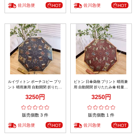
佐川急便
佐川急便
HOT
HOT
ルイヴィトン ポーチコピー プリ
ビトン 日傘偽物 プリント 晴雨兼
ント 晴雨兼用 自動開閉 折りたた
用 自動開閉 折りたたみ傘 軽量
み傘 軽量 UVカット100遮光遮熱
UVカット100遮光遮熱 便利 ブラ
3250円
3250円
便利 ブラック
ウン
販売個数 3 件
販売個数 1 件
佐川急便
佐川急便
HOT
HOT