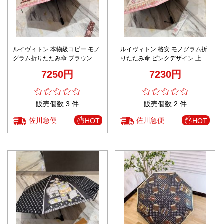
ルイヴィトン 本物級コピー モノ
ルイヴィトン 格安 モノグラム折
グラム折りたたみ傘 ブラウン配
りたたみ傘 ピンクデザイン 上質
色 丁寧な縫製
感
7250円
7230円
販売個数 3 件
販売個数 2 件
佐川急便
佐川急便
HOT
HOT