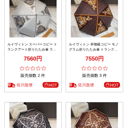
品
人
気
商
品
ルイヴィトン スーパーコピー ト
ルイヴィトン 本物級コピー モノ
ランクアート折りたたみ傘 ライ
グラム折りたたみ傘 トランクア
トグレー仕様 数量限定入荷 精密
ート仕様 即納対応 高再現度
7560円
7550円
ディテール
セ
ー
ル
販売個数 2 件
販売個数 3 件
商
品
佐川急便
佐川急便
HOT
HOT