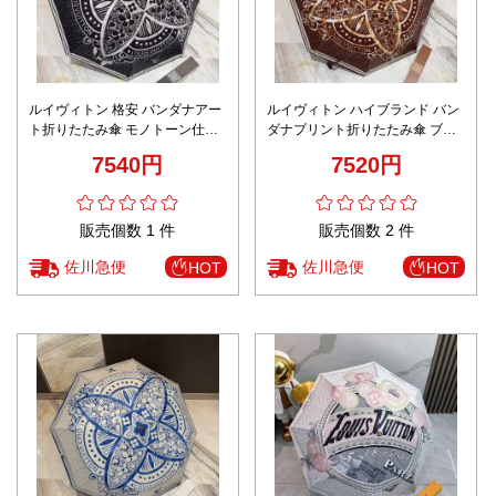
ルイヴィトン 格安 バンダナアー
ルイヴィトン ハイブランド バン
ト折りたたみ傘 モノトーン仕様
ダナプリント折りたたみ傘 ブラ
安全取引 圧倒的な再現度
ウン仕様 梱包丁寧 精密ディテー
7540円
7520円
ル
販売個数 1 件
販売個数 2 件
佐川急便
佐川急便
HOT
HOT