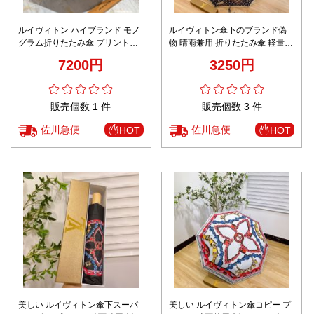
ルイヴィトン ハイブランド モノ
ルイヴィトン傘下のブランド偽
グラム折りたたみ傘 プリントデ
物 晴雨兼用 折りたたみ傘 軽量
ザイン 高再現度
カラフルバッグプリント ブラッ
7200円
3250円
ク
販売個数 1 件
販売個数 3 件
佐川急便
佐川急便
HOT
HOT
美しい ルイヴィトン傘下スーパ
美しい ルイヴィトン傘コピー プ