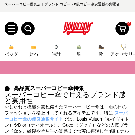
スーパーコピー優良店｜ブランド コピー・n級コピー激安通販の先駆者
0
新
バッグ
規
ロ
財布
時計
服
靴
アクセサリ
📢
当店は正真正銘のn級スーパーコピーのみ取扱い。最高品質の再現度を
ユ
グ
📢
2026春の新作続々更新中！期間中のご注文でお得な割引をご利用いただ
0
ー
イ
高品質スーパーコピー傘特集
📢
新作入荷！ルイ・ヴィトンスーパーコピー バッグ最新モデルが登場。上
スーパーコピー傘で叶えるブランド感
ザ
ン
と実用性
オ
📢
当店は正真正銘のn級スーパーコピーのみ取扱い。最高品質の再現度を
おしゃれと機能を兼ね備えたスーパーコピー傘は、雨の日の
ー
ファッションを格上げしてくれるアイテムです。特に
スーパ
ー
お
📢
2026春の新作続々更新中！期間中のご注文でお得な割引をご利用いただ
yoyocopys@gmail.com
ーコピー傘の優良通販サイト
では、Louis Vuitton（ルイヴィト
登
ン）やDior（ディオール）、Gucci（グッチ）などの人気ブラ
📢
新作入荷！ルイ・ヴィトンスーパーコピー バッグ最新モデルが登場。上
ダ
知
ンド傘を、縫製や持ち手の質感まで忠実に再現したn級モデル