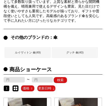
として多数取り扱っています。上質な素材と滑らかな開閉機
録
ー
ら
構を備え、晴雨兼用で使えるデザインも豊富。見た目だけで
なく使いやすさも重視したモデルが揃っており、ギフトや普
アイフォーンケ
段使いとしても人気です。高級感のあるブランド傘を安心し
管
せ
2026人気特集
アクセサリー
衣装セット
住まい用品
スカーフ
バッグ
ズボン
ベルト
財布
時計
小物
服
靴
ース
て手に入れたい方にぴったりなカテゴリです。
理
その他のブランドの：傘
最
ルイヴィトン 傘(49)
グッチ 傘(40)
新
製
品
商品ショーケース
~
検索
お
す
1
価格
更新日時
す
め
商