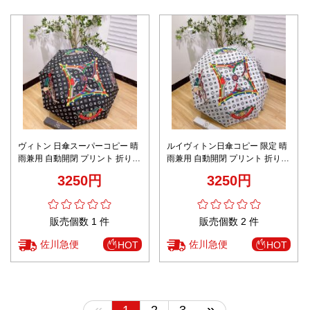
ヴィトン 日傘スーパーコピー 晴
ルイヴィトン日傘コピー 限定 晴
雨兼用 自動開閉 プリント 折り畳
雨兼用 自動開閉 プリント 折り畳
み傘 軽量 UVカット100遮光遮熱
み傘 軽量 UVカット100遮光遮熱
3250円
3250円
ブラック
ホワイト
販売個数 1 件
販売個数 2 件
佐川急便
佐川急便
HOT
HOT
«
»