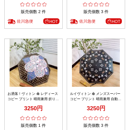
販売個数 2 件
販売個数 3 件
佐川急便
佐川急便
HOT
HOT
お洒落！ヴィトン 傘 レディース
ルイヴィトン 傘 メンズスーパー
コピー プリント 晴雨兼用 折りた
コピー プリント 晴雨兼用 自動開
たみ傘 軽量 遮光遮熱 ブラウン
閉 折りたたみ傘 軽量 遮光遮熱
3250円
3250円
ブラック
販売個数 1 件
販売個数 3 件