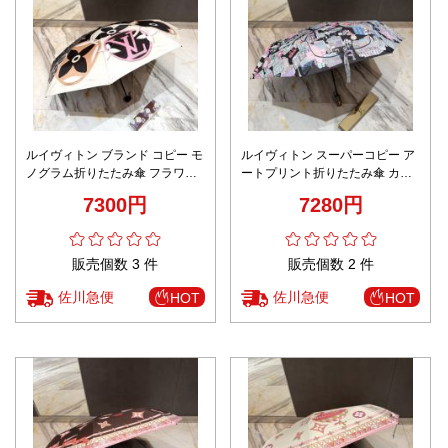
ルイヴィトン ブランド コピー モ
ルイヴィトン スーパーコピー ア
ノグラム折りたたみ傘 フラワー
ートプリント折りたたみ傘 カラ
デザイン 確実に届く
フル仕様 発送保証
7300円
7280円
販売個数 3 件
販売個数 2 件
佐川急便
佐川急便
HOT
HOT