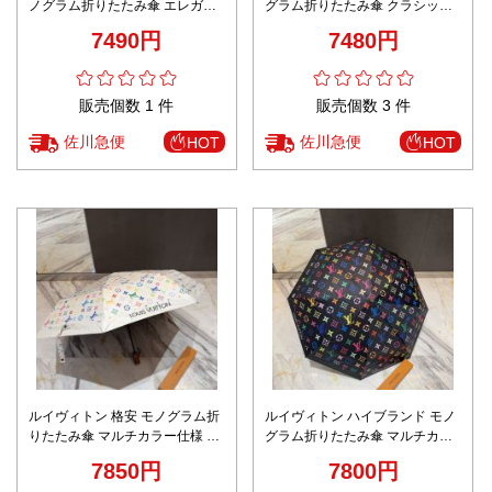
ノグラム折りたたみ傘 エレガン
グラム折りたたみ傘 クラシック
トベージュ仕様 実店舗運営 高級
ブラウン仕様 安心サイト 丁寧な
7490円
7480円
レベル仕様
縫製
販売個数 1 件
販売個数 3 件
佐川急便
佐川急便
HOT
HOT
ルイヴィトン 格安 モノグラム折
ルイヴィトン ハイブランド モノ
りたたみ傘 マルチカラー仕様 口
グラム折りたたみ傘 マルチカラ
コミ多数 高再現度
ー仕様 満足度高い 上質感
7850円
7800円