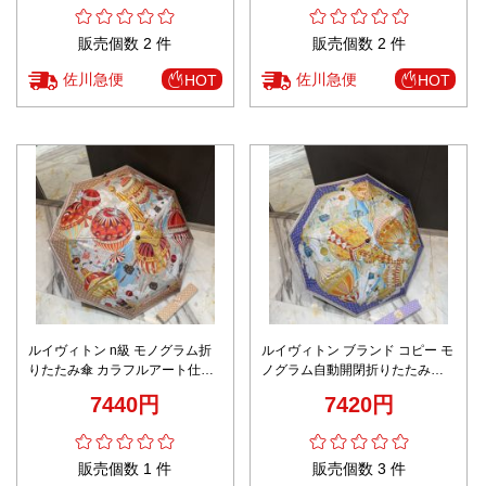
販売個数 2 件
販売個数 2 件
佐川急便
佐川急便
HOT
HOT
ルイヴィトン n級 モノグラム折
ルイヴィトン ブランド コピー モ
りたたみ傘 カラフルアート仕様
ノグラム自動開閉折りたたみ傘
高評価多数 高品質
上質プリント仕様 新作注目 激安
7440円
7420円
販売個数 1 件
販売個数 3 件