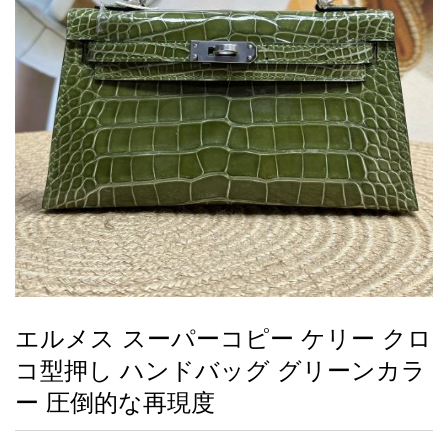
録
ー
ら
アイフォーンケ
管
せ
2026人気特集
アクセサリー
衣装セット
住まい用品
スカーフ
バッグ
ズボン
ベルト
財布
時計
小物
服
靴
ース
理
最
新
製
品
エルメス スーパーコピー ケリー クロ
お
コ型押し ハンドバッグ グリーンカラ
す
す
ー 圧倒的な再現度
め
商