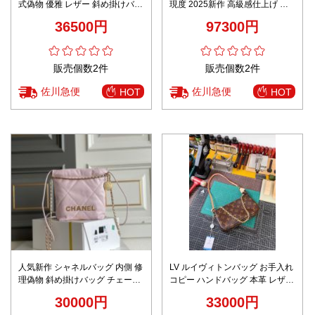
式偽物 優雅 レザー 斜め掛けバッ
現度 2025新作 高級感仕上げ 本
グ 602716 グリーン
格派モデル バッグ
36500円
97300円
販売個数2件
販売個数2件
佐川急便
佐川急便
HOT
HOT
人気新作 シャネルバッグ 内側 修
LV ルイヴィトンバッグ お手入れ
理偽物 斜め掛けバッグ チェーン
コピー ハンドバッグ 本革 レザー
優雅 本革 レディ ミニ レザー ピ
M82766 ブラウン
30000円
33000円
ンク