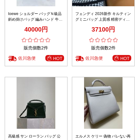
loewe ショルダー バッグＮ級品
フェンディ 2026新作 キルティン
斜め掛けバッグ 編みハンド 牛革
グミニバッグ 上質感 精密ディテ
高品質 ファッション 062405 グ
ール 安全取引 秘密厳守配送 数量
40000円
37100円
リーン
限定
販売個数2件
販売個数2件
佐川急便
佐川急便
HOT
HOT
高級感 サン ローラン バッグ 公
エルメス ケリー 偽物 バレない再