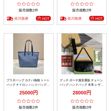
販売個数2件
販売個数2件
佐川急便
佐川急便
HOT
HOT
プラダバッグ カナパ偽物 トート
グッチ ポーチ激安通販 チェーン
バッグ ナイロン ハンドバッグ
バッグ ハンドバッグ 本革 レザー
1BD552 ブルー
734814 優雅レディ ブラック
25000円
28000円
販売個数2件
販売個数2件