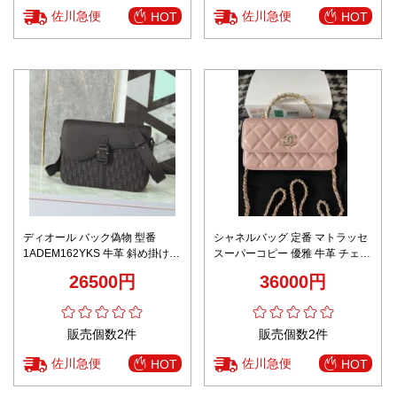
佐川急便
佐川急便
HOT
HOT
ディオール バック偽物 型番
シャネルバッグ 定番 マトラッセ
1ADEM162YKS 牛革 斜め掛けバ
スーパーコピー 優雅 牛革 チェー
ッグ ビジネス 日常 通勤 品質保
ンバッグ ハンドバッグ ピンク
26500円
36000円
証 ブラック
販売個数2件
販売個数2件
佐川急便
佐川急便
HOT
HOT