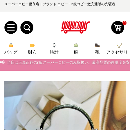
スーパーコピー優良店｜ブランド コピー・n級コピー激安通販の先駆者
0
新
バッグ
規
ロ
財布
時計
服
靴
アクセサリ
📢
当店は正真正銘のn級スーパーコピーのみ取扱い。最高品質の再現度を
ユ
グ
📢
2026春の新作続々更新中！期間中のご注文でお得な割引をご利用いただ
📢
0
新作入荷！ルイ・ヴィトンスーパーコピー バッグ最新モデルが登場。上
ー
イ
📢
当店は正真正銘のn級スーパーコピーのみ取扱い。最高品質の再現度を
ザ
ン
オ
📢
2026春の新作続々更新中！期間中のご注文でお得な割引をご利用いただ
ー
ー
お
📢
新作入荷！ルイ・ヴィトンスーパーコピー バッグ最新モデルが登場。上
yoyocopys@gmail.com
登
ダ
知