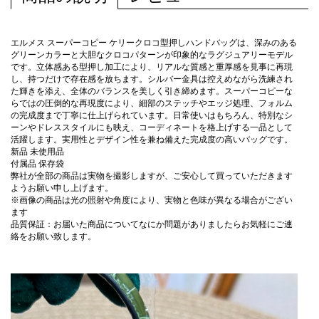
エルメス スーパーコピー ケリークロコ型押しハンドバッグは、深みのある
グリーンカラーと大胆なクロコパターンが印象的なラグジュアリーモデル
です。立体感ある型押し加工により、リアルな質感と重厚感を見事に再現
し、持つだけで存在感を放ちます。シルバー金具は控えめながら洗練され
た輝きを添え、全体のバランスを美しく引き締めます。スーパーコピーな
らではの圧倒的な再現度により、細部のステッチやエッジ処理、フォルム
の完成度まで丁寧に仕上げられています。日常使いはもちろん、特別なシ
ーンやドレススタイルにも映え、コーディネートを格上げする一品として
活躍します。実用性とデザイン性を兼ね備えた完成度の高いバッグです。
新品 未使用品
付属品 保存袋
弊社が全部の商品は実物を撮影しますが、ご安心して買っていただきます
ようお願い申し上げます。
※画像の商品は光の照射や角度により、実物と色味が異なる場合がござい
ます
品質保証：お届いた商品についてなにか問題がありましたらお気軽にご連
絡をお願い致します。