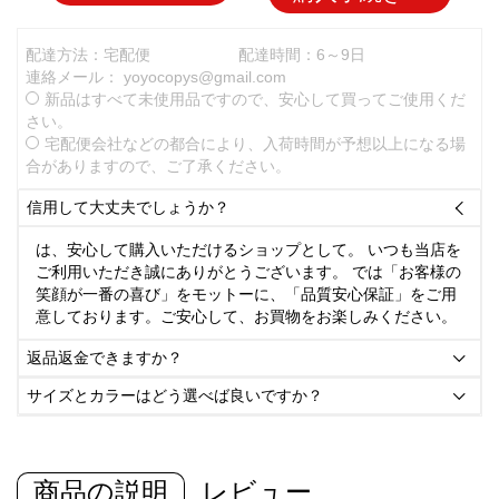
配達方法：宅配便
配達時間：6～9日
連絡メール：
yoyocopys@gmail.com
新品はすべて未使用品ですので、安心して買ってご使用くだ
さい。
宅配便会社などの都合により、入荷時間が予想以上になる場
合がありますので、ご了承ください。
信用して大丈夫でしょうか？

は、安心して購入いただけるショップとして。 いつも当店を
ご利用いただき誠にありがとうございます。 では「お客様の
笑顔が一番の喜び」をモットーに、「品質安心保証」をご用
意しております。ご安心して、お買物をお楽しみください。
返品返金できますか？

サイズとカラーはどう選べば良いですか？

商品の説明
レビュー