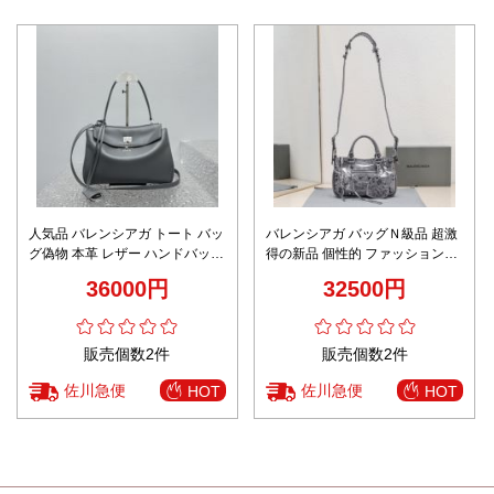
人気品 バレンシアガ トート バッ
バレンシアガ バッグＮ級品 超激
グ偽物 本革 レザー ハンドバッグ
得の新品 個性的 ファッション感
大容量 92866 グレー
斜め掛け 持ちバッグ 2色可選
36000円
32500円
販売個数2件
販売個数2件
佐川急便
佐川急便
HOT
HOT