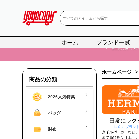
📢
新作入荷！ル
📢
当店は正真
📢
2
ホーム
ブランド一覧
📢
新作入荷！ル
>
ホームページ
商品の分類
2026人気特集
バッグ
日常にラグ
エルメス ブラン
財布
タイルパーカー
など、
まで高精度な仕上げ。