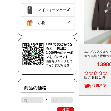
アイフォーンケース
小物
LINEで友だちにな
ると、 初回に
エルメス スウェット
1,000円分のクーポ
新作 芸能人愛用 快
ンをプレゼント。
級感仕上げ 安心の
画像をクリックして
1398
応
ライン友だち追加
販売個数 1 件
佐川急便
商品の価格
~
検索