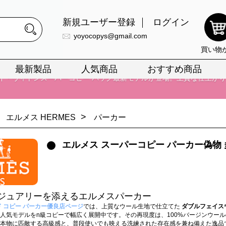
イ・ヴィトンスーパーコピー バッグ最新モデルが登場。上質な仕上が
新規ユーザー登録
ログイン
正銘のn級スーパーコピーのみ取扱い。最高品質の再現度を安心してお選
yoyocopys@gmail.com
買い物
026春の新作続々更新中！期間中のご注文でお得な割引をご利用いただ
最新製品
人気商品
おすすめ商品
イ・ヴィトンスーパーコピー バッグ最新モデルが登場。上質な仕上が
>
エルメス HERMES
パーカー
エルメス スーパーコピー パーカー偽物
ジュアリーを添えるエルメスパーカー
ド コピー パーカー優良店ページ
では、上質なウール生地で仕立てた
ダブルフェイス
人気モデルをn級コピーで幅広く展開中です。その再現度は、100%バージンウールの素材
本物に匹敵する高級感と、普段使いでも映える洗練された存在感を兼ね備えた逸品