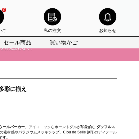
りをお見逃しなく。
0
びいただけます。
かご
私の注文
お知らせ
けます。
セール商品
買い物かご
りをお見逃しなく。
 多彩に揃え
ウールパーカー
、アイコニックなホーントグルが印象的な
ダッフルス
感やパラジウムメッキジップ、Clou de Selle 刻印のディテール
です。