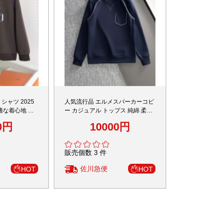
シャツ 2025
人気流行品 エルメスパーカーコピ
適な着心地 高
ー カジュアル トップス 純綿 柔ら
日本倉庫 即納対
かい シンプル ブラック
0円
10000円
販売個数 3 件
佐川急便
HOT
HOT