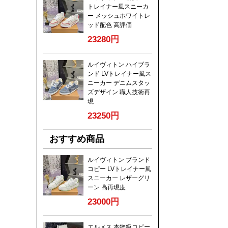
トレイナー風スニーカ
ー メッシュホワイトレ
ッド配色 高評価
23280円
ルイヴィトン ハイブラ
ンド LVトレイナー風ス
ニーカー デニムスタッ
ズデザイン 職人技術再
現
23250円
おすすめ商品
ルイヴィトン ブランド
コピー LVトレイナー風
スニーカー レザーグリ
ーン 高再現度
23000円
エルメス 本物級コピー