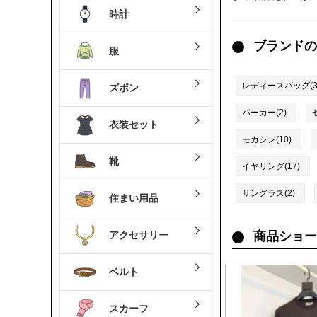
時計
ブランドの
服
レディースバッグ(32
ズボン
パーカー(2)
衣装セット
モカシン(10)
靴
イヤリング(17)
サングラス(2)
住まい用品
アクセサリー
商品ショー
ベルト
スカーフ