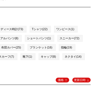
ディース時計(73)
Tシャツ(22)
ワンピース(1)
アルパンツ(8)
ショートパンツ(1)
スニーカー(72)
布団カバー(25)
ブランケット(16)
指輪(19)
カーフ(7)
靴下(1)
キャップ(8)
ネクタイ(14)
価格
更新日時