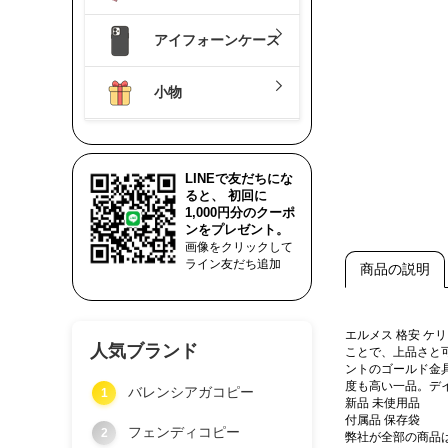
アイフォーンケース
小物
LINEで友だちにな
ると、 初回に
1,000円分のクーポ
ンをプレゼント。
画像をクリックして
ライン友だち追加
商品の説明
エルメス 格安 
人気ブランド
ことで、上品さと
ントのゴールド金
度も高い一品。デ
バレンシアガコピー
1
新品 未使用品
付属品 保存袋
フェンディコピー
2
弊社が全部の商品