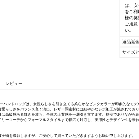
は、安
をご利
様の笑
ご用意
い。
返品返
サイズ
レビュー
ケリーハンドバッグは、女性らしさを引き立てる柔らかなピンクカラーが印象的なモ
可愛らしさをバランス良く演出。レザー調素材には細やかなシボ加工が施されてお
具は高級感ある輝きを放ち、全体の上質感を一層引き立てます。格安でありながら
イリーコーデからフォーマルスタイルまで幅広く対応し、実用性とデザイン性を兼
は実物を撮影しますが、ご安心して買っていただきますようお願い申し上げます。