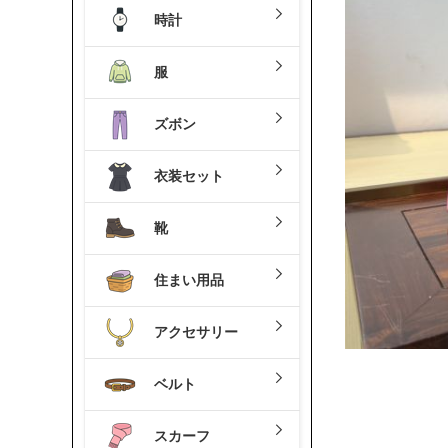
時計
服
ズボン
衣装セット
靴
住まい用品
アクセサリー
ベルト
スカーフ