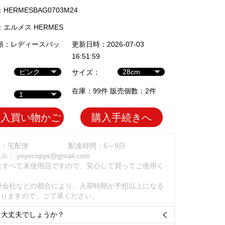
ERMESBAG0703M24
：
エルメス HERMES
類：
レディースバッ
更新日時：2026-07-03
16:51:59
サイズ：
在庫：99件 販売個数：2件
加入買い物かご
購入手続きへ
法：宅配便
配達時間：6～9日
ール：
yoyocopys@gmail.com
はすべて未使用品ですので、安心して買ってご使用く
。
便会社などの都合により、入荷時間が予想以上になる
ありますので、ご了承ください。
て大丈夫でしょうか？
