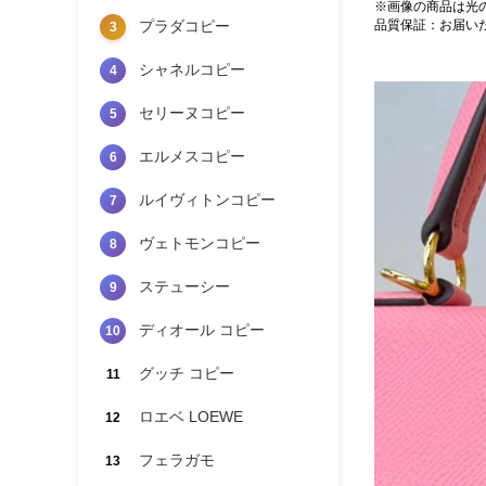
※画像の商品は光
プラダコピー
品質保証：お届い
3
シャネルコピー
4
セリーヌコピー
5
エルメスコピー
6
ルイヴィトンコピー
7
ヴェトモンコピー
8
ステューシー
9
ディオール コピー
10
グッチ コピー
11
ロエベ LOEWE
12
フェラガモ
13