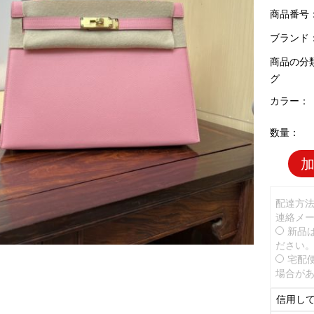
商品番号：H
ブランド
商品の分
グ
カラー：
数量：
配達方
連絡メ
新品
ださい
宅配
場合が
信用し