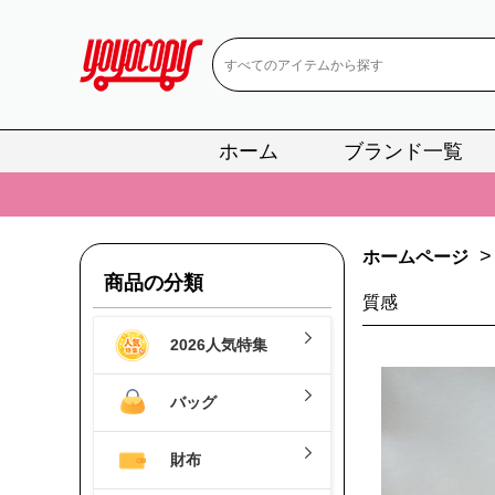
ホーム
ブランド一覧
📢
当店は正真
📢
2
>
ホームページ
📢
新作入荷！ル
商品の分類
📢
当店は正真
質感
2026人気特集
📢
2
📢
新作入荷！ル
バッグ
財布