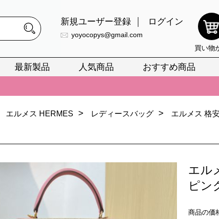
新規ユーザー登録
ログイン
yoyocopys@gmail.com
買い物
最新製品
人気商品
おすすめ商品
正銘のn級スーパーコピーのみ取扱い。最高品質の再現度を安心してお選
026春の新作続々更新中！期間中のご注文でお得な割引をご利用いただ
>
>
エルメス HERMES
レディースバッグ
エルメス 格安
イ・ヴィトンスーパーコピー バッグ最新モデルが登場。上質な仕上が
正銘のn級スーパーコピーのみ取扱い。最高品質の再現度を安心してお選
026春の新作続々更新中！期間中のご注文でお得な割引をご利用いただ
エル
イ・ヴィトンスーパーコピー バッグ最新モデルが登場。上質な仕上が
ピン
商品の価