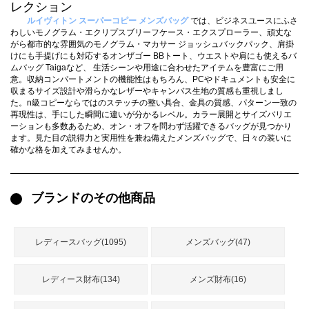
録
レクション
ー
ら
ルイヴィトン スーパーコピー メンズバッグ
では、ビジネスユースにふさ
わしいモノグラム・エクリプスブリーフケース・エクスプローラー、頑丈な
アイフォーンケ
がら都市的な雰囲気のモノグラム・マカサー ジョッシュバックパック、肩掛
管
せ
2026人気特集
アクセサリー
衣装セット
住まい用品
スカーフ
バッグ
ズボン
ベルト
財布
時計
小物
服
靴
ース
けにも手提げにも対応するオンザゴー BBトート、ウエストや肩にも使えるバ
ムバッグ Taigaなど、 生活シーンや用途に合わせたアイテムを豊富にご用
理
意。収納コンパートメントの機能性はもちろん、PCやドキュメントも安全に
収まるサイズ設計や滑らかなレザーやキャンバス生地の質感も重視しまし
た。n級コピーならではのステッチの整い具合、金具の質感、パターン一致の
再現性は、手にした瞬間に違いが分かるレベル。カラー展開とサイズバリエ
ーションも多数あるため、オン・オフを問わず活躍できるバッグが見つかり
ます。見た目の説得力と実用性を兼ね備えたメンズバッグで、日々の装いに
最
確かな格を加えてみませんか。
新
製
品
ブランドのその他商品
レディースバッグ(1095)
メンズバッグ(47)
お
す
す
レディース財布(134)
メンズ財布(16)
め
商