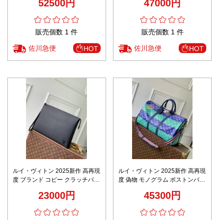
52500円
47000円
現 本革使用 高級感仕上げ 実店舗
ル
運営 発送保証
販売個数 1 件
販売個数 1 件
佐川急便
佐川急便
HOT
HOT
ルイ・ヴィトン 2025新作 高再現
ルイ・ヴィトン 2025新作 高再現
度 ブランド コピー クラッチバッ
度 偽物 モノグラム ボストンバッ
グ 専用ケース付属 ビジネス対応
グ 専用ケース付属 大容量モデル
23000円
45300円