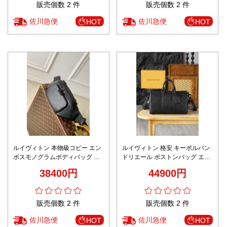
販売個数 2 件
販売個数 2 件
佐川急便
佐川急便
HOT
HOT
ルイヴィトン 本物級コピー エン
ルイヴィトン 格安 キーポルバン
ボスモノグラムボディバッグ レ
ドリエール ボストンバッグ エン
ザークロスボディ 高品質
ボスレザー 激安
38400円
44900円
販売個数 2 件
販売個数 2 件
佐川急便
佐川急便
HOT
HOT