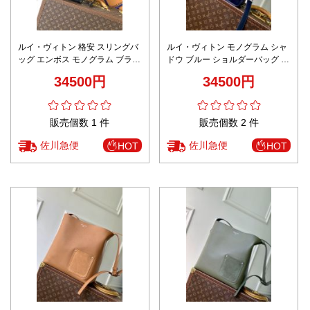
ルイ・ヴィトン 格安 スリングバ
ルイ・ヴィトン モノグラム シャ
ッグ エンボス モノグラム ブラッ
ドウ ブルー ショルダーバッグ ス
ク 2025新作 高再現度 高級感仕
ーパーコピー 激安通販 高品質再
34500円
34500円
上げ 精密ディテール 安心サイト
現 細部まで忠実 高評価レビュー
実店舗運営 本革使用 発送保証
多数
販売個数 1 件
販売個数 2 件
佐川急便
佐川急便
HOT
HOT