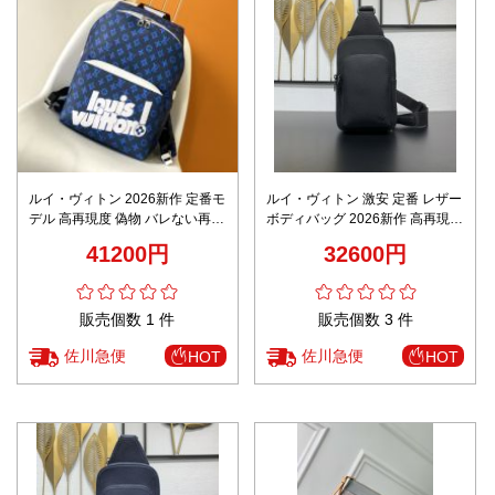
ルイ・ヴィトン 2026新作 定番モ
ルイ・ヴィトン 激安 定番 レザー
デル 高再現度 偽物 バレない再現
ボディバッグ 2026新作 高再現度
度 ディスカバリー バックパック
高品質 精密ディテール 安心サイ
41200円
32600円
モノグラム 高品質素材使用 精密
ト 追跡可能 秘密厳守配送
ディテール 安心サイト
販売個数 1 件
販売個数 3 件
佐川急便
佐川急便
HOT
HOT