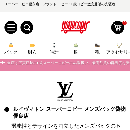
スーパーコピー優良店｜ブランド コピー・n級コピー激安通販の先駆者
0
新
バッグ
規
ロ
財布
時計
服
靴
アクセサリ
📢
当店は正真正銘のn級スーパーコピーのみ取扱い。最高品質の再現度を
ユ
グ
📢
2026春の新作続々更新中！期間中のご注文でお得な割引をご利用いただ
0
ー
イ
📢
新作入荷！ルイ・ヴィトンスーパーコピー バッグ最新モデルが登場。上
ザ
ン
📢
当店は正真正銘のn級スーパーコピーのみ取扱い。最高品質の再現度を
オ
📢
2026春の新作続々更新中！期間中のご注文でお得な割引をご利用いただ
ー
ルイヴィトン スーパーコピー メンズバッグ偽物
ー
お
yoyocopys@gmail.com
優良店
📢
新作入荷！ルイ・ヴィトンスーパーコピー バッグ最新モデルが登場。上
登
ダ
知
機能性とデザインを両立したメンズバッグのセ