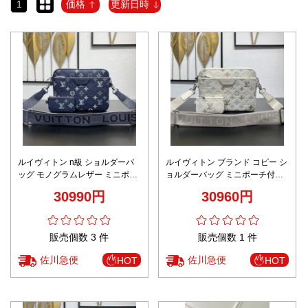
1
価格
更新日時
ルイヴィトン n級 ショルダーバ
ルイヴィトン ブランド コピー シ
ッグ モノグラムレザー ミニポー
ョルダーバッグ ミニポーチ付き
チ付き 高再現度 M28854
モノグラムレザー 高級感仕上げ
30990円
30960円
販売個数 3 件
販売個数 1 件
佐川急便
佐川急便
HOT
HOT