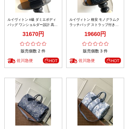
ルイヴィトン n級 ダミエボディ
ルイヴィトン 格安 モノグラムク
バッグ ワンショルダー設計 高品
ラッチバッグ ストラップ付き設
質
計 丁寧な縫製
31670円
19660円
販売個数 2 件
販売個数 3 件
佐川急便
佐川急便
HOT
HOT