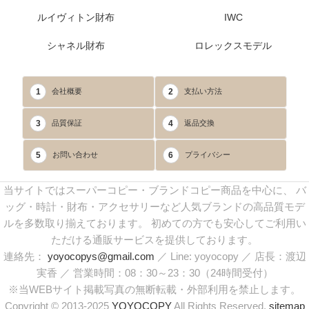
ルイヴィトン財布
IWC
シャネル財布
ロレックスモデル
1
2
会社概要
支払い方法
3
4
品質保証
返品交換
5
6
お問い合わせ
プライバシー
当サイトではスーパーコピー・ブランドコピー商品を中心に、 バ
ッグ・時計・財布・アクセサリーなど人気ブランドの高品質モデ
ルを多数取り揃えております。 初めての方でも安心してご利用い
ただける通販サービスを提供しております。
連絡先：
yoyocopys@gmail.com
／ Line: yoyocopy ／ 店長：渡辺
実香 ／ 営業時間：08：30～23：30（24時間受付）
※当WEBサイト掲載写真の無断転載・外部利用を禁止します。
Copyright © 2013-2025
YOYOCOPY
All Rights Reserved.
sitemap