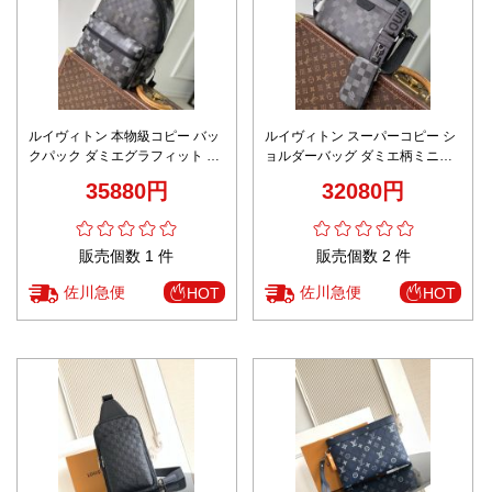
ルイヴィトン 本物級コピー バッ
ルイヴィトン スーパーコピー シ
クパック ダミエグラフィット 多
ョルダーバッグ ダミエ柄ミニポ
機能収納設計 安心サイト
ーチ付き 斜め掛け仕様 レビュー
35880円
32080円
高リピ率
販売個数 1 件
販売個数 2 件
佐川急便
佐川急便
HOT
HOT