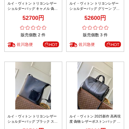
ルイ・ヴィトン トリヨンレザー
ルイ・ヴィトン トリヨンレザー
ショルダーバッグ キャメル 偽物
ショルダーバッグ グリーン ブラ
バレない再現度 本革使用 高級感
ンド コピー 安全通販 高品質再現
52700円
52600円
仕上げ 高評価口コミ多数 安心サ
本革使用 上質仕立て 2025新作
イト
発送保証
販売個数 2 件
販売個数 3 件
佐川急便
佐川急便
HOT
HOT
ルイ・ヴィトン トリヨンレザー
ルイ・ヴィトン 2025新作 高再現
ショルダーバッグ ブラック スー
度 偽物 レザーボストンバッグ 専
パーコピー 優良サイト 高品質再
用ケース付属 ビジネス対応モデ