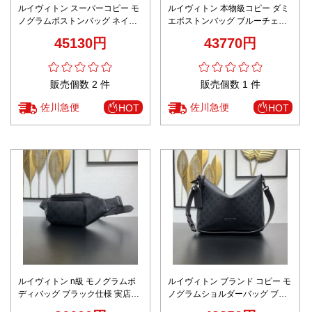
ルイヴィトン スーパーコピー モ
ルイヴィトン 本物級コピー ダミ
ノグラムボストンバッグ ネイビ
エボストンバッグ ブルーチェッ
ーカラーデザイン 精密ディテー
クデザイン 発送保証
45130円
43770円
ル
販売個数 2 件
販売個数 1 件
佐川急便
佐川急便
HOT
HOT
ルイヴィトン n級 モノグラムボ
ルイヴィトン ブランド コピー モ
ディバッグ ブラック仕様 実店舗
ノグラムショルダーバッグ ブラ
運営
ック仕様 安心サイト