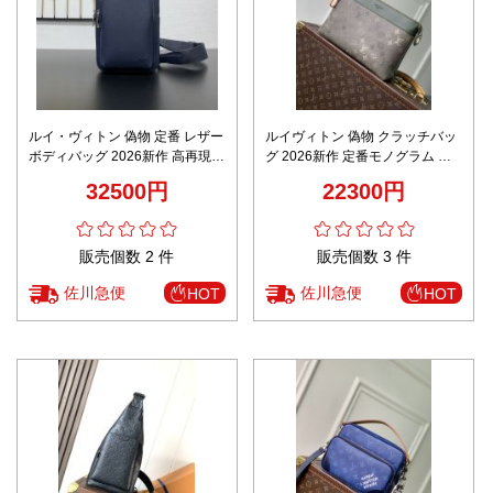
ルイ・ヴィトン 偽物 定番 レザー
ルイヴィトン 偽物 クラッチバッ
ボディバッグ 2026新作 高再現度
グ 2026新作 定番モノグラム 高
高品質 精密ディテール 安心サイ
再現度 精密ディテール 高級感仕
32500円
22300円
ト 追跡可能 秘密厳守配送
上げ 正確な刻印 安心サイト
販売個数 2 件
販売個数 3 件
佐川急便
佐川急便
HOT
HOT