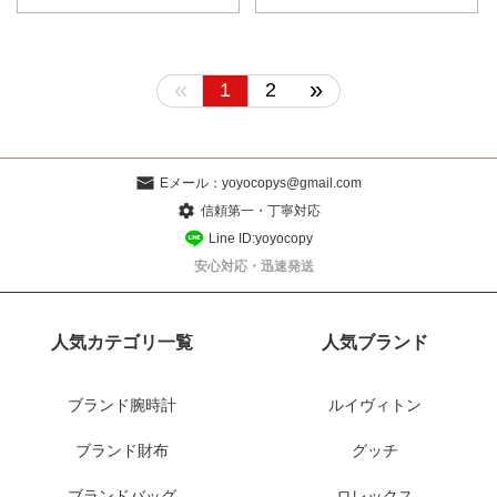
«
»
1
2
Eメール：
yoyocopys@gmail.com
信頼第一・丁寧対応
Line ID:yoyocopy
安心対応・迅速発送
人気カテゴリ一覧
人気ブランド
ブランド腕時計
ルイヴィトン
ブランド財布
グッチ
ブランドバッグ
ロレックス