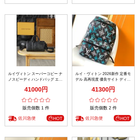
ルイヴィトン スーパーコピー ナ
ルイ・ヴィトン 2026新作 定番モ
ノスピーディ ハンドバッグ エン
デル 高再現度 優良サイト ディス
ボスレザー 高級感仕上げ
カバリー バックパック グラフィ
41000円
41300円
ティ 高品質素材使用 精密ディテ
ール 安心サイト 追跡可能
販売個数 1 件
販売個数 2 件
佐川急便
佐川急便
HOT
HOT