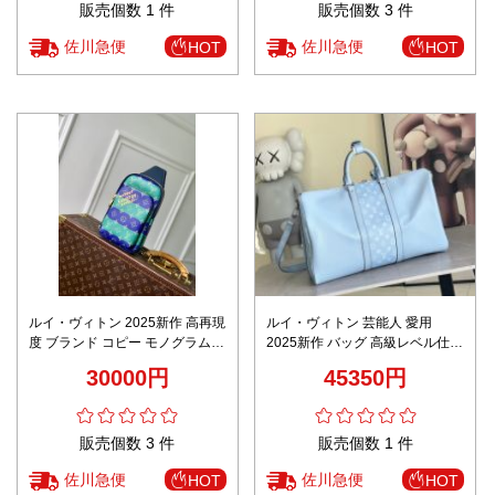
販売個数 1 件
販売個数 3 件
佐川急便
佐川急便
HOT
HOT
ルイ・ヴィトン 2025新作 高再現
ルイ・ヴィトン 芸能人 愛用
度 ブランド コピー モノグラム
2025新作 バッグ 高級レベル仕様
ボディバッグ 専用ケース付属 軽
大容量設計 上質感と精密ディテ
30000円
45350円
量仕様
ール
販売個数 3 件
販売個数 1 件
佐川急便
佐川急便
HOT
HOT