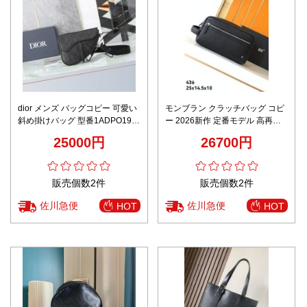
dior メンズ バッグコピー 可愛い
モンブラン クラッチバッグ コピ
斜め掛けバッグ 型番1ADPO191
ー 2026新作 定番モデル 高再現
牛革 三角形 メンズ ブラック
度 正確な刻印 上質感仕上げ 安心
25000円
26700円
サイト 追跡可能
販売個数2件
販売個数2件
佐川急便
佐川急便
HOT
HOT