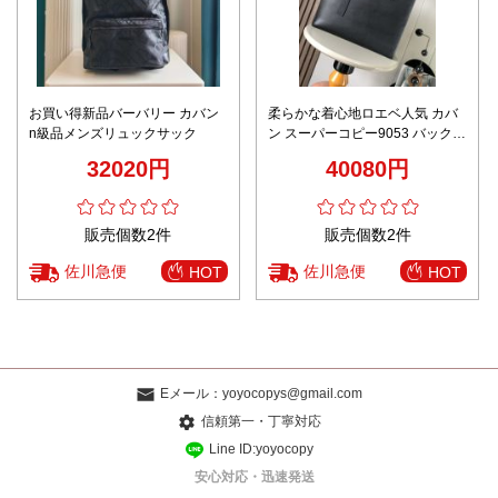
お買い得新品バーバリー カバン
柔らかな着心地ロエベ人気 カバ
n級品メンズリュックサック
ン スーパーコピー9053 バックル
ホリゾンタル トートバッ
32020円
40080円
販売個数2件
販売個数2件
佐川急便
佐川急便
HOT
HOT
Eメール：
yoyocopys@gmail.com
信頼第一・丁寧対応
Line ID:yoyocopy
安心対応・迅速発送