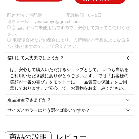
配達方法：宅配便
配達時間：6～9日
連絡メール：
yoyocopys@gmail.com
新品はすべて未使用品ですので、安心して買ってご使用くだ
さい。
宅配便会社などの都合により、入荷時間が予想以上になる場
合がありますので、ご了承ください。
信用して大丈夫でしょうか？

は、安心して購入いただけるショップとして。 いつも当店を
ご利用いただき誠にありがとうございます。 では「お客様の
笑顔が一番の喜び」をモットーに、「品質安心保証」をご用
意しております。ご安心して、お買物をお楽しみください。
返品返金できますか？

サイズとカラーはどう選べば良いですか？

商品の説明
レビュー