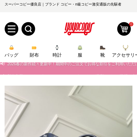
スーパーコピー優良店｜ブランド コピー・n級コピー激安通販の先駆者
0
新
📢
当店は正真正銘のn級スーパーコピーのみ取扱い。最高品質の再現度を
バッグ
規
ロ
財布
時計
服
靴
アクセサリ
📢
2026春の新作続々更新中！期間中のご注文でお得な割引をご利用いただ
📢
新作入荷！ルイ・ヴィトンスーパーコピー バッグ最新モデルが登場。上
ユ
グ
📢
当店は正真正銘のn級スーパーコピーのみ取扱い。最高品質の再現度を
0
ー
イ
📢
2026春の新作続々更新中！期間中のご注文でお得な割引をご利用いただ
ザ
ン
オ
📢
新作入荷！ルイ・ヴィトンスーパーコピー バッグ最新モデルが登場。上
ー
ー
お
yoyocopys@gmail.com
登
ダ
知