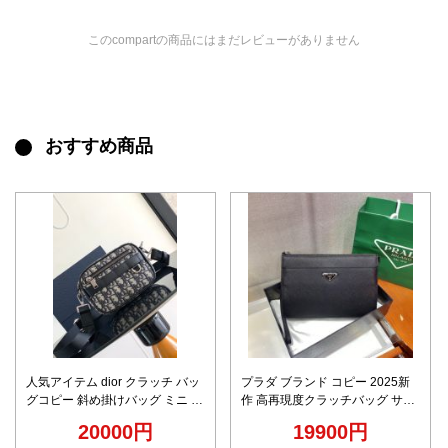
このcompartの商品にはまだレビューがありません
おすすめ商品
人気アイテム dior クラッチ バッ
プラダ ブランド コピー 2025新
グコピー 斜め掛けバッグ ミニ 花
作 高再現度クラッチバッグ サフ
柄 牛革 型番
ィアーノ調仕様 精密ディテール
20000円
19900円
2ESWS011YKY_H03Eメンズ ブ
高級感仕上げ 選ばれる理由あり