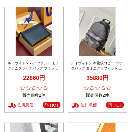
ルイヴィトン ハイブランド モノ
ルイヴィトン 本物級コピー バッ
グラムクラッチバッグ ブラック
クパック ダミエグラフィット 多
仕様 高品質
機能収納設計 安心サイト
22860円
35880円
販売個数2件
販売個数2件
佐川急便
佐川急便
HOT
HOT