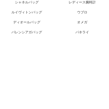
シャネルバッグ
レディース腕時計
ルイヴィトンバッグ
ウブロ
ディオールバッグ
オメガ
バレンシアガバッグ
パネライ
グッチバッグ
オーデマピゲ
ルイヴィトン財布
IWC
シャネル財布
ロレックスモデル
1
2
会社概要
支払い方法
3
4
品質保証
返品交換
5
6
お問い合わせ
プライバシー