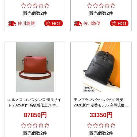
ラック
即納対応
販売個数2件
販売個数2件
佐川急便
佐川急便
HOT
HOT
エルメス コンスタンス 優良サイ
モンブラン バックパック 激安
ト 2025新作 高級感仕上げ 本格
2026新作 定番モデル 高再現度
派モデル レビュー高リピ率 バッ
正確な刻印 精密ディテール 高級
87850円
33350円
グ
感仕上げ 安心サイト 追跡可能
販売個数2件
販売個数2件