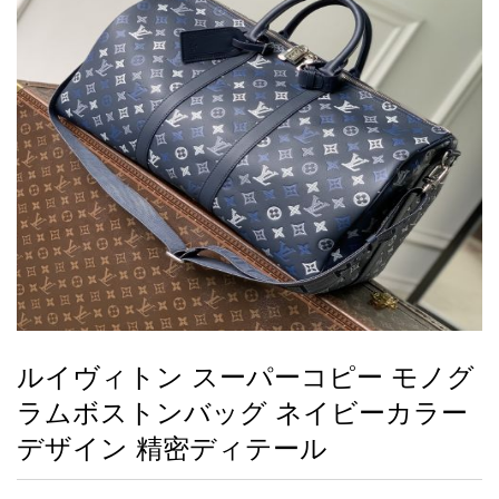
録
ー
ら
アイフォーンケ
管
せ
2026人気特集
アクセサリー
衣装セット
住まい用品
スカーフ
バッグ
ズボン
ベルト
財布
時計
小物
服
靴
ース
理
最
新
製
品
ルイヴィトン スーパーコピー モノグ
お
ラムボストンバッグ ネイビーカラー
す
す
デザイン 精密ディテール
め
商