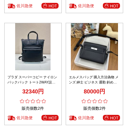
佐川急便
佐川急便
HOT
HOT
プラダ スーパーコピー ナイロン
エルメスバッグ 購入方法偽物 メ
バックパック トート2WAY設計
ンズ 紳士 ビジネス 通勤 斜め掛
多機能収納 高品質
けバッグ 男女兼用 ブラック
32340円
80000円
販売個数2件
販売個数2件
佐川急便
佐川急便
HOT
HOT