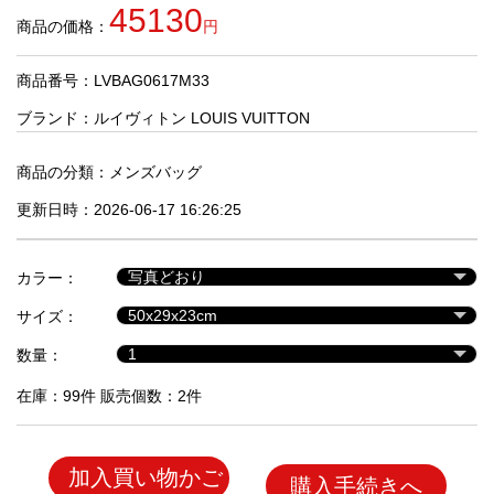
品
45130
商品の価格：
円
商品番号：LVBAG0617M33
人
気
ブランド：
ルイヴィトン LOUIS VUITTON
商
品
商品の分類：
メンズバッグ
更新日時：2026-06-17 16:26:25
セ
ー
カラー：
ル
商
サイズ：
品
数量：
在庫：99件 販売個数：2件
加入買い物かご
購入手続きへ