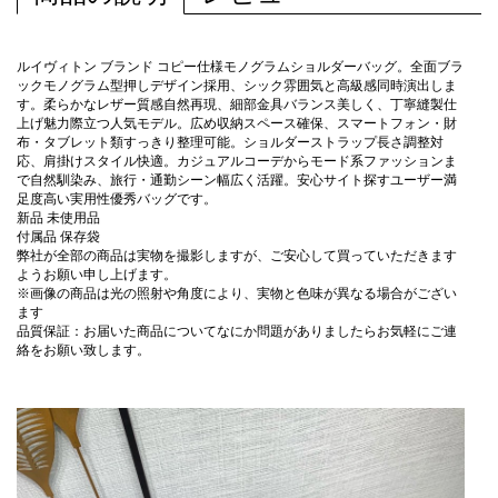
ルイヴィトン ブランド コピー仕様モノグラムショルダーバッグ。全面ブラ
ックモノグラム型押しデザイン採用、シック雰囲気と高級感同時演出しま
す。柔らかなレザー質感自然再現、細部金具バランス美しく、丁寧縫製仕
上げ魅力際立つ人気モデル。広め収納スペース確保、スマートフォン・財
布・タブレット類すっきり整理可能。ショルダーストラップ長さ調整対
応、肩掛けスタイル快適。カジュアルコーデからモード系ファッションま
で自然馴染み、旅行・通勤シーン幅広く活躍。安心サイト探すユーザー満
足度高い実用性優秀バッグです。
新品 未使用品
付属品 保存袋
弊社が全部の商品は実物を撮影しますが、ご安心して買っていただきます
ようお願い申し上げます。
※画像の商品は光の照射や角度により、実物と色味が異なる場合がござい
ます
品質保証：お届いた商品についてなにか問題がありましたらお気軽にご連
絡をお願い致します。