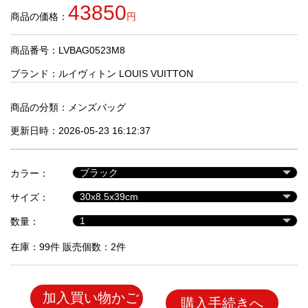
品
43850
商品の価格：
円
商品番号：LVBAG0523M8
人
気
ブランド：
ルイヴィトン LOUIS VUITTON
商
品
商品の分類：
メンズバッグ
更新日時：2026-05-23 16:12:37
セ
ー
カラー：
ル
商
サイズ：
品
数量：
在庫：99件 販売個数：2件
加入買い物かご
購入手続きへ