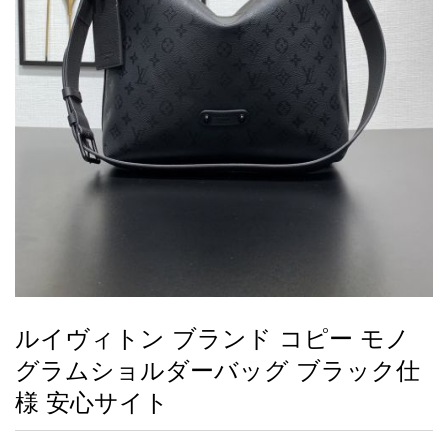
録
ー
ら
アイフォーンケ
管
せ
2026人気特集
アクセサリー
衣装セット
住まい用品
スカーフ
バッグ
ズボン
ベルト
財布
時計
小物
服
靴
ース
理
最
新
製
品
ルイヴィトン ブランド コピー モノ
お
グラムショルダーバッグ ブラック仕
す
す
様 安心サイト
め
商