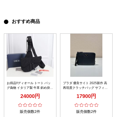
おすすめ商品
お得品‼ディオール トート バッ
プラダ 優良サイト 2025新作 高
グ偽物 イタリア製 牛革 斜め掛け
再現度クラッチバッグ サフィア
バッグ 肩掛け シンプル メンズ
ーノ調素材 精密ディテール 高級
24000円
17900円
ブラック
感仕上げ 選ばれる理由あり 即納
対応
販売個数2件
販売個数2件