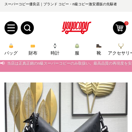
スーパーコピー優良店｜ブランド コピー・n級コピー激安通販の先駆者
0
新
バッグ
規
ロ
財布
時計
服
靴
アクセサリ
📢
当店は正真正銘のn級スーパーコピーのみ取扱い。最高品質の再現度を
ユ
グ
📢
2026春の新作続々更新中！期間中のご注文でお得な割引をご利用いただ
0
ー
イ
📢
新作入荷！ルイ・ヴィトンスーパーコピー バッグ最新モデルが登場。上
📢
当店は正真正銘のn級スーパーコピーのみ取扱い。最高品質の再現度を
ザ
ン
オ
📢
2026春の新作続々更新中！期間中のご注文でお得な割引をご利用いただ
ー
ー
お
📢
新作入荷！ルイ・ヴィトンスーパーコピー バッグ最新モデルが登場。上
yoyocopys@gmail.com
登
ダ
知