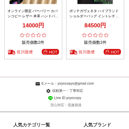
オンライン限定 バーバリー カバ
ボッテガヴェネタ ハイブランド
ンコピー レザー 本革 ハンドバッ
ショルダーバッグ イントレチャ
グ ビジネス 33062-1 メンズ ブラ
ートレザー シンプル設計 高品質
14000円
84500円
ック
販売個数2件
販売個数2件
佐川急便
佐川急便
HOT
HOT
Eメール：
yoyocopys@gmail.com
信頼第一・丁寧対応
Line ID:yoyocopy
安心対応・迅速発送
人気カテゴリ一覧
人気ブランド