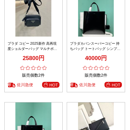
プラダ コピー 2025新作 高再現
プラダカバンスーパーコピー 持
度ショルダーバッグ マルチポー
ちバッグ トートバッグ シンプル
チ付きナイロン仕様 精密ディテ
縦型のデザイン メンズ 人気 ブラ
25800円
40000円
ール 上質感仕上げ 即納対応
ック
販売個数2件
販売個数2件
佐川急便
佐川急便
HOT
HOT