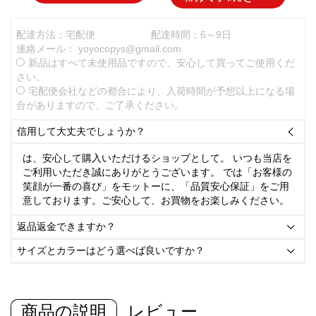
配達方法：宅配便
配達時間：6～9日
連絡メール：
yoyocopys@gmail.com
新品はすべて未使用品ですので、安心して買ってご使用くだ
さい。
宅配便会社などの都合により、入荷時間が予想以上になる場
合がありますので、ご了承ください。
信用して大丈夫でしょうか？

は、安心して購入いただけるショップとして。 いつも当店を
ご利用いただき誠にありがとうございます。 では「お客様の
笑顔が一番の喜び」をモットーに、「品質安心保証」をご用
意しております。ご安心して、お買物をお楽しみください。
返品返金できますか？

サイズとカラーはどう選べば良いですか？

商品の説明
レビュー