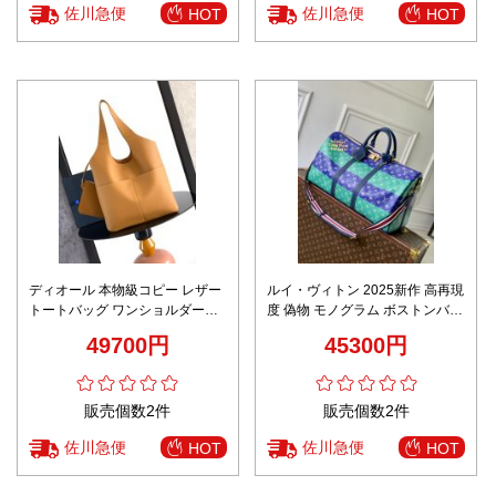
佐川急便
佐川急便
HOT
HOT
ディオール 本物級コピー レザー
ルイ・ヴィトン 2025新作 高再現
トートバッグ ワンショルダー仕
度 偽物 モノグラム ボストンバッ
様 上質感 秘密厳守配送
グ 専用ケース付属 大容量モデル
49700円
45300円
販売個数2件
販売個数2件
佐川急便
佐川急便
HOT
HOT