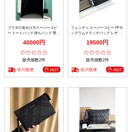
プラダの見分け方スーパーコピ
フェンディ スーパーコピー FFモ
ー トートバッグ 持ちバッグ 男性
ノグラムクラッチバッグ レザー
レザー ファッション 大販売
ジップデザイン 高再現度
40000円
19500円
2VG113 ブラック
販売個数2件
販売個数2件
佐川急便
佐川急便
HOT
HOT