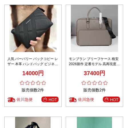
人気 バーバリー バックコピー レ
モンブラン ブリーフケース 格安
ザー 本革 ハンドバッグ ビジネス
2026新作 定番モデル 高再現度
33062-1 メンズ ブラック
正確な刻印 精密ディテール 上質
14000円
37400円
感仕上げ 安心サイト 追跡可能
販売個数2件
販売個数2件
佐川急便
佐川急便
HOT
HOT