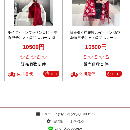
ルイヴィトンワッペンコピー 本
目を引く存在感 ルイビトン 偽物
物 見分け方Ｎ級品 スカーフ 綿
本物 見分け方Ｎ級品 スカーフ 綿
花柄 ファッション レッド
花柄 ファッション レッド
10500円
10500円
販売個数 2 件
販売個数 2 件
佐川急便
佐川急便
HOT
HOT
Eメール：
yoyocopys@gmail.com
信頼第一・丁寧対応
Line ID:yoyocopy