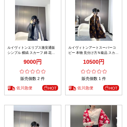
ルイヴィトンエリプス激安通販
ルイヴィトンアートスーパーコ
シンプル 横縞 スカーフ 綿 花柄
ピー 本物 見分け方Ｎ級品 スカー
ファッション ブルー
フ 綿 花柄 ファッション ブラッ
9000円
10500円
ク
販売個数 2 件
販売個数 1 件
佐川急便
佐川急便
HOT
HOT