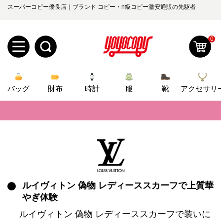
スーパーコピー優良店｜ブランド コピー・n級コピー激安通販の先駆者
📢
2026春の新作続々更新中！期間中のご注文でお得な割引をご利用いただ
📢
新作入荷！ルイ・ヴィトンスーパーコピー バッグ最新モデルが登場。上
0
📢
当店は正真正銘のn級スーパーコピーのみ取扱い。最高品質の再現度を
新
📢
2026春の新作続々更新中！期間中のご注文でお得な割引をご利用いただ
バッグ
規
ロ
財布
時計
服
靴
アクセサリ
📢
新作入荷！ルイ・ヴィトンスーパーコピー バッグ最新モデルが登場。上
ユ
グ
0
ー
イ
ザ
ン
オ
ー
ルイヴィトン 偽物 レディーススカーフで上質華
ー
お
yoyocopys@gmail.com
やぎ体験
登
ダ
知
ルイヴィトン 偽物 レディーススカーフで装いに