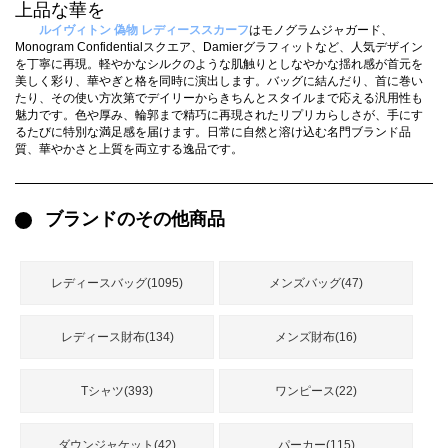
録
上品な華を
ー
ら
ルイヴィトン 偽物 レディーススカーフ
はモノグラムジャガード、
Monogram Confidentialスクエア、Damierグラフィットなど、人気デザイン
アイフォーンケ
を丁寧に再現。軽やかなシルクのような肌触りとしなやかな揺れ感が首元を
管
せ
2026人気特集
アクセサリー
衣装セット
住まい用品
スカーフ
バッグ
ズボン
ベルト
財布
時計
小物
服
靴
ース
美しく彩り、華やぎと格を同時に演出します。バッグに結んだり、首に巻い
たり、その使い方次第でデイリーからきちんとスタイルまで応える汎用性も
理
魅力です。色や厚み、輪郭まで精巧に再現されたリプリカらしさが、手にす
るたびに特別な満足感を届けます。日常に自然と溶け込む名門ブランド品
質、華やかさと上質を両立する逸品です。
ブランドのその他商品
最
新
製
品
レディースバッグ(1095)
メンズバッグ(47)
レディース財布(134)
メンズ財布(16)
お
す
Tシャツ(393)
ワンピース(22)
す
め
商
ダウンジャケット(42)
パーカー(115)