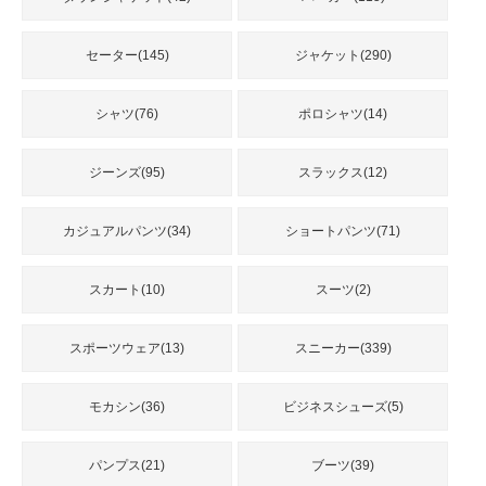
品
セーター(145)
ジャケット(290)
人
気
シャツ(76)
ポロシャツ(14)
商
品
ジーンズ(95)
スラックス(12)
カジュアルパンツ(34)
ショートパンツ(71)
セ
ー
ル
スカート(10)
スーツ(2)
商
品
スポーツウェア(13)
スニーカー(339)
モカシン(36)
ビジネスシューズ(5)
パンプス(21)
ブーツ(39)