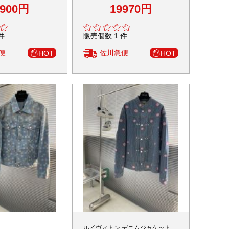
現 丁寧な縫製 レビ
ピー 優雅な高級感 人気アウター
1900円
19970円
件
販売個数 1 件
便
佐川急便
HOT
HOT
 デニムジャケット
ルイヴィトン デニムジャケット