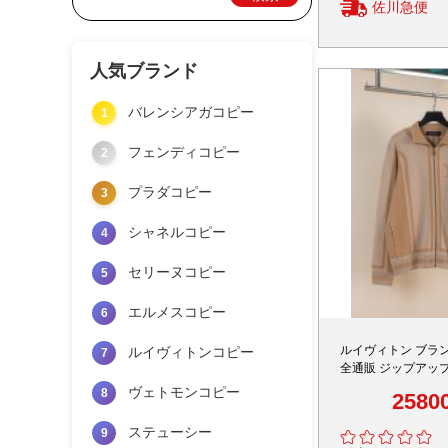
佐川急便
人気ブランド
バレンシアガコピー
1
フェンディコピー
2
プラダコピー
3
シャネルコピー
4
セリーヌコピー
5
エルメスコピー
6
ルイヴィトン ブラン
ルイヴィトンコピー
7
全通販 ジップアッ
2026新作 定番デ
ヴェトモンコピー
8
2580
心地 通気性 上質感
再現度 安心サイト
ステューシー
9