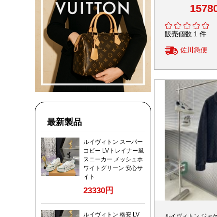
仕様 上質感と精密
1578
技術再現
販売個数 1 件
佐川急便
最新製品
ルイヴィトン スーパー
コピー LVトレイナー風
スニーカー メッシュホ
ワイトグリーン 安心サ
イト
23330円
ルイヴィトン 格安 LV
ルイヴィトン ジャケ