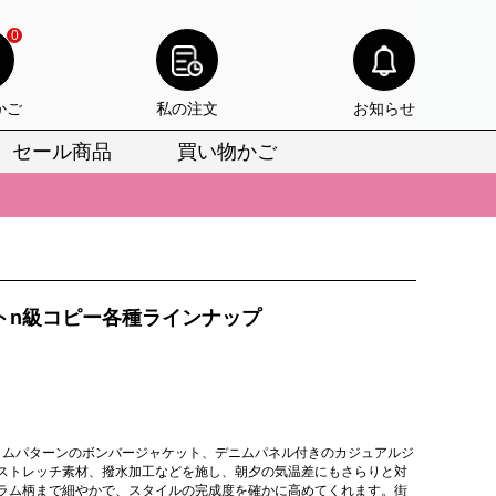
0
かご
私の注文
お知らせ
セール商品
買い物かご
びいただけます。
けます。
りをお見逃しなく。
びいただけます。
トn級コピー各種ラインナップ
けます。
りをお見逃しなく。
ラムパターンのボンバージャケット、デニムパネル付きのカジュアルジ
ストレッチ素材、撥水加工などを施し、朝夕の気温差にもさらりと対
ラム柄まで細やかで、スタイルの完成度を確かに高めてくれます。街