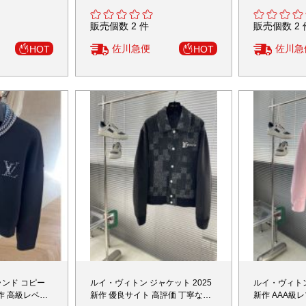
販売個数 2 件
販売個数 2 
佐川急便
佐川急
HOT
HOT
ランド コピー
ルイ・ヴィトン ジャケット 2025
ルイ・ヴィトン
新作 高級レベル
新作 優良サイト 高評価 丁寧な縫
新作 AAA級