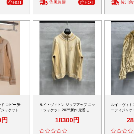
佐川急便
佐川急
HOT
HOT
ド コピー 安
ルイ・ヴィトン ジップアップ ニッ
ルイ・ヴィト
プジャケット
トジャケット 2025新作 定番モデ
ーディジャケッ
ザイン 快適な着
ル 偽物 高再現度 高評価 口コミ多
モデル n級 
0円
18300円
2
 丁寧な縫製 高
数 快適な着心地 男女兼用 安心サ
ミ多数 快適な
イト
心サイト