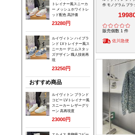
トレイナー風スニーカ
作 モノグラム ブラ
ー メッシュホワイトレ
コピー 高級感漂う
1998
ッド配色 高評価
23280円
販売個数 1 件
ルイヴィトン ハイブラ
佐川急便
ンド LVトレイナー風ス
ニーカー デニムスタッ
ズデザイン 職人技術再
現
23250円
おすすめ商品
ルイヴィトン ブランド
コピー LVトレイナー風
スニーカー レザーグリ
ーン 高再現度
23000円
エルメス 本物級コピー