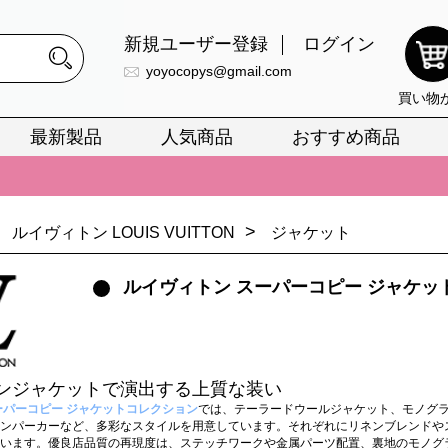
新規ユーザー登録
ログイン
yoyocopys@gmail.com
買い物
最新製品
人気商品
おすすめ商品
正銘のn級スーパーコピーのみ取扱い。最高品質の再現度を安心してお選
026春の新作続々更新中！期間中のご注文でお得な割引をご利用いただ
>
ルイヴィトン LOUIS VUITTON
ジャケット
イ・ヴィトンスーパーコピー バッグ最新モデルが登場。上質な仕上が
正銘のn級スーパーコピーのみ取扱い。最高品質の再現度を安心してお選
ルイヴィトン スーパーコピー ジャケッ
026春の新作続々更新中！期間中のご注文でお得な割引をご利用いただ
イ・ヴィトンスーパーコピー バッグ最新モデルが登場。上質な仕上が
ンジャケットで演出する上質な装い
ーパーコピー ジャケットコレクション
では、テーラードウールジャケット、モノグ
ンパーカーなど、多彩なスタイルを用意しています。それぞれにリネンブレンドや
います。優良店品質の再現度は、ステッチワークや金属パーツ配置、裏地のモノグ