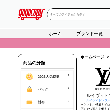
ホーム
ブランド一覧
📢
当店は正真
📢
2
>
ホームページ
📢
新作入荷！ル
商品の分類
📢
当店は正真
2026人気特集
📢
2
📢
新作入荷！ル
バッグ
ルイヴィト
ルイヴィトン ス
財布
ャケット、軽量ナイロ
応する快適さを備えて