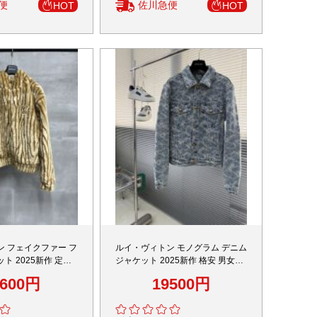
便
佐川急便
HOT
HOT
ン フェイクファー フ
ルイ・ヴィトン モノグラム デニム
ト 2025新作 定番
ジャケット 2025新作 格安 男女兼
高再現度 高評価 口コ
用 快適な着心地 高級感仕上げ シ
8600円
19500円
着心地 男女兼用 安
ンプルデザイン 安心サイト