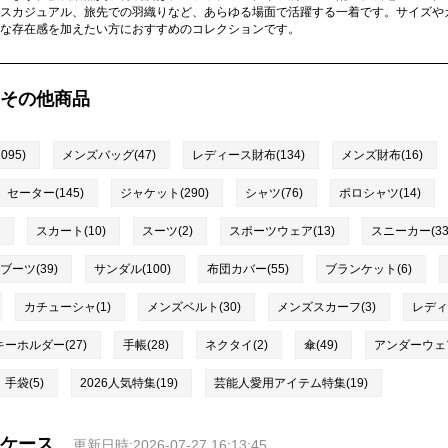
スカジュアル、旅先での羽織りなど、あらゆる場面で活躍する一着です。サイズや
な存在感を加えたい方におすすめのコレクションです。
その他商品
95)
メンズバッグ(47)
レディース財布(134)
メンズ財布(16)
セーター(145)
ジャケット(290)
シャツ(76)
ポロシャツ(14)
スカート(10)
スーツ(2)
スポーツウェア(13)
スニーカー(33
ブーツ(39)
サンダル(100)
布団カバー(55)
ブランケット(6)
カチューシャ(1)
メンズベルト(30)
メンズスカーフ(3)
レディ
キーホルダー(27)
手帳(28)
ネクタイ(2)
傘(49)
アンダーウェア
手袋(5)
2026人気特集(19)
芸能人愛用アイテム特集(19)
ケース
更新日時:2026-07-27 16:13:45