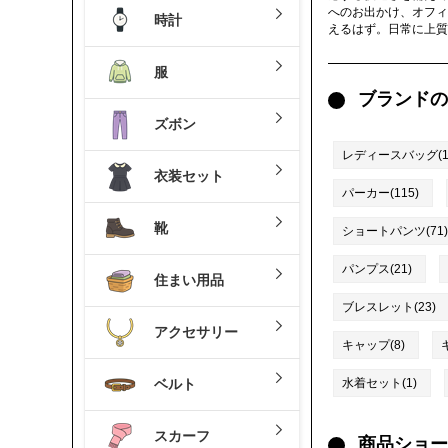
へのお出かけ、オフィ
時計
えるはず。日常に上質
服
ブランドの
ズボン
レディースバッグ(10
衣装セット
パーカー(115)
靴
ショートパンツ(71)
パンプス(21)
住まい用品
ブレスレット(23)
アクセサリー
キャップ(8)
ベルト
水着セット(1)
スカーフ
商品ショー