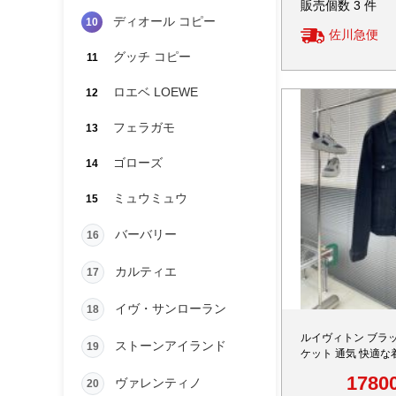
販売個数 3 件
ディオール コピー
10
佐川急便
グッチ コピー
11
ロエベ LOEWE
12
フェラガモ
13
ゴローズ
14
ミュウミュウ
15
バーバリー
16
カルティエ
17
イヴ・サンローラン
18
ルイヴィトン ブラ
ストーンアイランド
19
ケット 通気 快適な
ド服 スーパーコピー
1780
ヴァレンティノ
20
密ディテール 安心