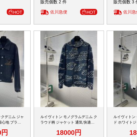
販売個数 2 件
販売個数 3 
佐川急便
佐川急
HOT
HOT
ックデニム ジャ
ルイヴィトン モノグラムデニム ク
ルイヴィトン
着心地 ブラン
ラウド柄 ジャケット 通気 快適な
ド ホワイトジ
 高再現度 精
着心地 ブランド服 スーパーコピー
な着心地 ブ
0円
18000円
1
サイト
高再現度 安心サイト
ー 高再現度 