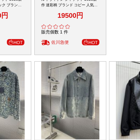
ック ブランド
作 迷彩柄 ブランド コピー 人気モ
2025新作 
 定番アウター
デル 高品質 ウィンドブレーカー
仕上げ 通気
0円
19500円
1
数
販売個数 1 件
販売
佐川急便
佐
HOT
HOT