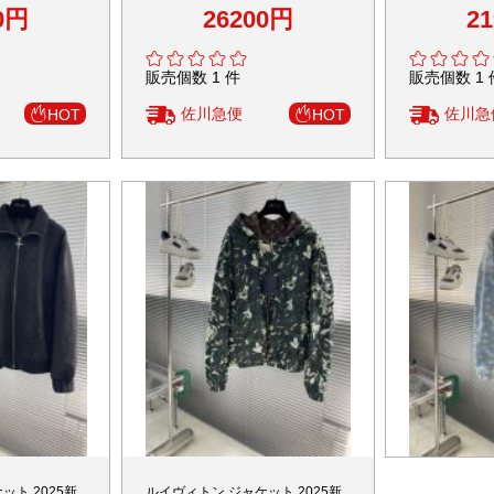
ディテール 職人
製 上質感 レビュー多数 人気モデ
価 職人技術再
0円
26200円
2
ル
ュー多数
販売個数 1 件
販売個数 1 
佐川急便
佐川急
HOT
HOT
ット 2025新
ルイヴィトン ジャケット 2025新
ルイヴィトン