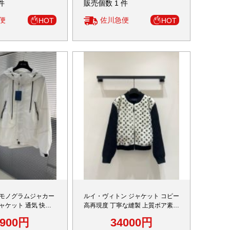
件
販売個数 1 件
便
佐川急便
HOT
HOT
 モノグラムジャカー
ルイ・ヴィトン ジャケット コピー
ャケット 通気 快適
高再現度 丁寧な縫製 上質ボア素材
ランド服 スーパーコピ
使用 高級感仕上げ 冬季限定モデル
8900円
34000円
安心サイト
本格派デザイン 安心通販