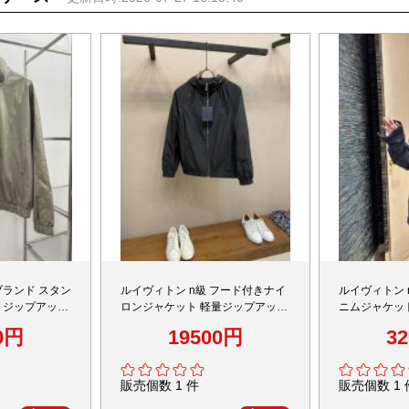
ブランド スタン
ルイヴィトン n級 フード付きナイ
ルイヴィトン 
 ジップアップ
ロンジャケット 軽量ジップアップ
ニムジャケッ
可能
デザイン 確実に届く
品質
0円
19500円
3
販売個数 1 件
販売個数 1 