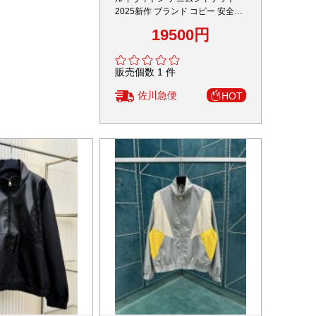
AAA級レプリカ 高級感
2025新作 ブランド コピー 安全通
性良好 快適な着心地
販 高級感仕上げ 通気性良好 快適
7980円
19500円
量限定入荷
な着心地 数量限定入荷
個数 1 件
販売個数 1 件
川急便
佐川急便
HOT
HOT