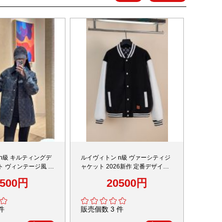
n級 キルティングデ
ルイヴィトン n級 ヴァーシティジ
ト ヴィンテージ風 高
ャケット 2026新作 定番デザイン
快適な着心地 通気性 上質感 丁寧
2500円
20500円
な縫製 高再現度 安心サイト
件
販売個数 3 件