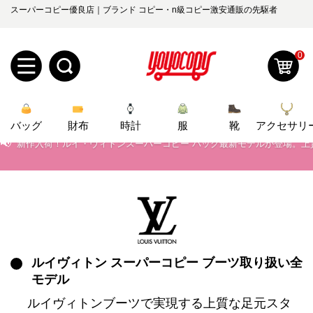
スーパーコピー優良店｜ブランド コピー・n級コピー激安通販の先駆者
📢
2026春の新作続々更新中！期間中のご注文でお得な割引をご利用いただ
📢
新作入荷！ルイ・ヴィトンスーパーコピー バッグ最新モデルが登場。上
0
📢
当店は正真正銘のn級スーパーコピーのみ取扱い。最高品質の再現度を
新
📢
2026春の新作続々更新中！期間中のご注文でお得な割引をご利用いただ
バッグ
規
ロ
財布
時計
服
靴
アクセサリ
📢
新作入荷！ルイ・ヴィトンスーパーコピー バッグ最新モデルが登場。上
ユ
グ
0
ー
イ
ザ
ン
オ
ー
ルイヴィトン スーパーコピー ブーツ取り扱い全
ー
お
yoyocopys@gmail.com
モデル
登
ダ
知
ルイヴィトンブーツで実現する上質な足元スタ