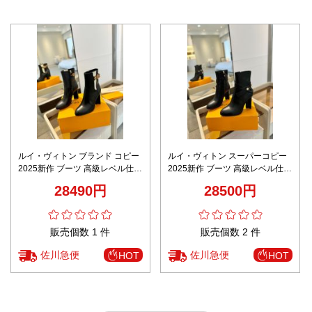
ルイ・ヴィトン ブランド コピー
ルイ・ヴィトン スーパーコピー
2025新作 ブーツ 高級レベル仕様
2025新作 ブーツ 高級レベル仕様
上質本革 丁寧な縫製 洗練された
上質本革 丁寧な縫製 精密ディテ
28490円
28500円
デザイン
ール
販売個数 1 件
販売個数 2 件
佐川急便
佐川急便
HOT
HOT