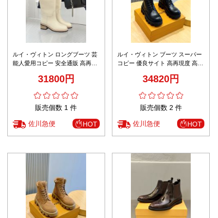
ルイ・ヴィトン ロングブーツ 芸
ルイ・ヴィトン ブーツ スーパー
能人愛用コピー 安全通販 高再現
コピー 優良サイト 高再現度 高級
度 選ばれる理由あり 上質レザー
レベル仕様 上質レザー仕様 本格
31800円
34820円
仕様 丁寧な縫製 高級感漂う仕上
派モデル 丁寧な縫製 安心通販
げ
販売個数 1 件
販売個数 2 件
佐川急便
佐川急便
HOT
HOT