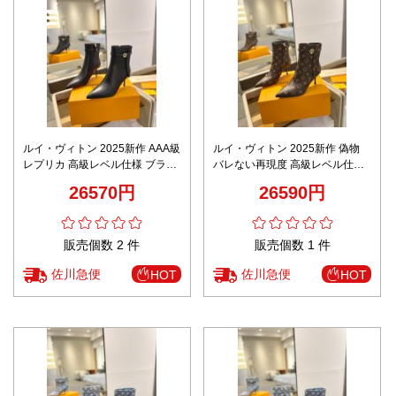
ルイ・ヴィトン 2025新作 AAA級
ルイ・ヴィトン 2025新作 偽物
レプリカ 高級レベル仕様 ブラッ
バレない再現度 高級レベル仕様
クレザーショートブーツ 職人技
モノグラムショートブーツ 職人
26570円
26590円
術再現
技術再現
販売個数 2 件
販売個数 1 件
佐川急便
佐川急便
HOT
HOT