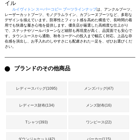
録
イル
ー
ら
ルイヴィトン スーパーコピー ブーツラインナップ
は、アンクルブーツ、
レーザーカットブーツ、モノグラムライン、カプシーヌブーツなど、多彩な
アイフォーンケ
デザインを揃えています。防寒性とフィット感を高めた構造で、長時間の着
管
せ
2026人気特集
アクセサリー
衣装セット
住まい用品
スカーフ
バッグ
ズボン
ベルト
財布
時計
小物
服
靴
ース
用でも快適な履き心地を提供します。優良店が厳選した高精度な仕上がり
で、ステッチやソールパターンなど細部も再現度が高く、品質面でも安心で
理
す。タウンユースから通勤、秋冬コーデへの投入まで幅広く対応。上品な存
在感を演出し、お手入れのしやすさにも配慮された一足を、ぜひお選びくだ
さい。
ブランドのその他商品
最
新
製
品
レディースバッグ(1095)
メンズバッグ(47)
レディース財布(134)
メンズ財布(16)
お
す
Tシャツ(393)
ワンピース(22)
す
め
商
ダウンジャケット(42)
パーカー(115)