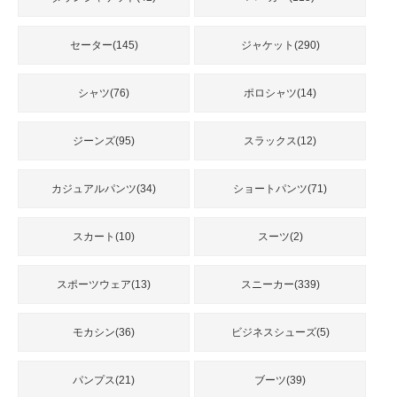
品
セーター(145)
ジャケット(290)
人
気
シャツ(76)
ポロシャツ(14)
商
品
ジーンズ(95)
スラックス(12)
カジュアルパンツ(34)
ショートパンツ(71)
セ
ー
ル
スカート(10)
スーツ(2)
商
品
スポーツウェア(13)
スニーカー(339)
モカシン(36)
ビジネスシューズ(5)
パンプス(21)
ブーツ(39)