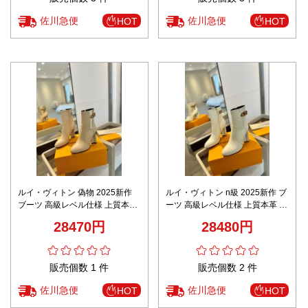
佐川急便
佐川急便
HOT
HOT
ルイ・ヴィトン 偽物 2025新作
ルイ・ヴィトン n級 2025新作 ブ
ブーツ 高級レベル仕様 上質本革
ーツ 高級レベル仕様 上質本革 精
精密ディテール 丁寧な縫製 極上
密ディテール 丁寧な縫製 極上の
28470円
28480円
の履き心地
履き心地
販売個数 1 件
販売個数 2 件
佐川急便
佐川急便
HOT
HOT