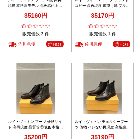
現度 本格派モデル 高級感仕上げ
コピー 高再現度 追跡可能 ブルー
上質カーフレザー仕様 丁寧な縫
グラデーション 本格派レザーモ
35160円
35170円
製 上品デザイン 安心通販
デル 上質感漂う仕上げ 安心通販
販売個数 3 件
販売個数 1 件
佐川急便
佐川急便
HOT
HOT
ルイ・ヴィトン ブーツ 優良サイ
ルイ・ヴィトン チェルシーブー
ト 高再現度 品質管理徹底 本格派
ツ 偽物 バレない再現度 高級感仕
レザーモデル 上質感漂うデザイ
上げ ノベルティ付き 本格派レザ
35200円
35190円
ン 丁寧な縫製 安心通販
ーモデル 上質感漂うデザイン 安