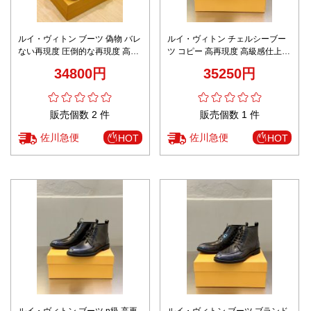
ルイ・ヴィトン ブーツ 偽物 バレ
ルイ・ヴィトン チェルシーブー
ない再現度 圧倒的な再現度 高品
ツ コピー 高再現度 高級感仕上げ
質スエード仕様 本格派モデル 丁
上質カーフレザー仕様 本格派モ
34800円
35250円
寧な縫製 上質感漂う仕上げ
デル 丁寧な縫製 安心通販
販売個数 2 件
販売個数 1 件
佐川急便
佐川急便
HOT
HOT
ルイ・ヴィトン ブーツ n級 高再
ルイ・ヴィトン ブーツ ブランド