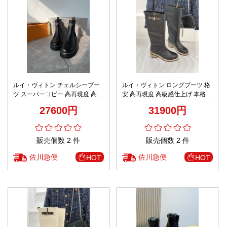
ルイ・ヴィトン チェルシーブー
ルイ・ヴィトン ロングブーツ 格
ツ スーパーコピー 高再現度 高級
安 高再現度 高級感仕上げ 本格派
感仕上げ 上質レザー仕様 シンプ
モデル 上質レザー仕様 丁寧な縫
27600円
31900円
ルモダンデザイン 冬季人気モデ
製 上品デザイン 安心通販
ル
販売個数 2 件
販売個数 2 件
佐川急便
佐川急便
HOT
HOT