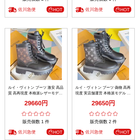
佐川急便
佐川急便
HOT
HOT
ルイ・ヴィトン ブーツ 激安 高品
ルイ・ヴィトン ブーツ 偽物 高再
質 高再現度 本格派レザーモデル
現度 実店舗運営 本格派モデル 丁
上質感あふれる仕上げ 丁寧な縫
寧な縫製 高級感仕上げ レザー仕
29660円
29650円
製 安心サイト 芸能人愛用
様 安心サイト 激安通販
販売個数 1 件
販売個数 2 件
佐川急便
佐川急便
HOT
HOT