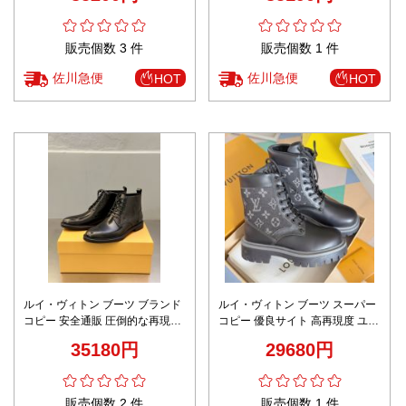
心通販
販売個数 3 件
販売個数 1 件
佐川急便
佐川急便
HOT
HOT
ルイ・ヴィトン ブーツ ブランド
ルイ・ヴィトン ブーツ スーパー
コピー 安全通販 圧倒的な再現度
コピー 優良サイト 高再現度 ユー
高級感仕上げ 本格派レザーモデ
ザー満足保証 本格派レザーモデ
35180円
29680円
ル 上質感漂うデザイン 即納対応
ル 上質感漂う仕上げ 安心通販
販売個数 2 件
販売個数 1 件