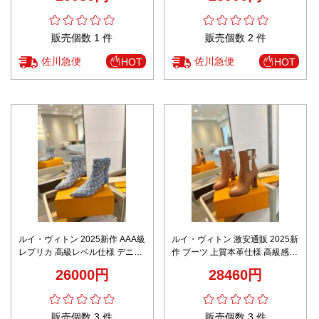
販売個数 1 件
販売個数 2 件
佐川急便
佐川急便
HOT
HOT
ルイ・ヴィトン 2025新作 AAA級
ルイ・ヴィトン 激安通販 2025新
レプリカ 高級レベル仕様 デニム
作 ブーツ 上質本革仕様 高級感溢
ショートブーツ 圧倒的な再現度
れるデザイン 快適な履き心地と
26000円
28460円
職人技術再現
美脚シルエット
販売個数 3 件
販売個数 3 件