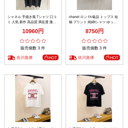
シャネル 手描き風 Tシャツ 口コ
chanel ロン tＮ級品 トップス 短
ミ 人気 新作 高品質 満足度 激安
袖 プリント 純綿tシャツ ゆった
おすすめ ブランドコピー
り 多色可選
10960円
8750円
販売個数 3 件
販売個数 3 件
佐川急便
佐川急便
HOT
HOT