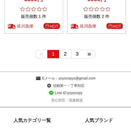
販売個数 1 件
販売個数 2 件
佐川急便
佐川急便
HOT
HOT
«
»
1
2
3
Eメール：
yoyocopys@gmail.com
信頼第一・丁寧対応
Line ID:yoyocopy
安心対応・迅速発送
人気カテゴリ一覧
人気ブランド