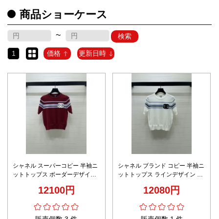
商品ショーケース
~
検索
1
価格
更新日時
シャネル スーパーコピー 半袖ニ
シャネル ブランド コピー 半袖ニ
ットトップス ボーダーデザイン
ットトップス ラインデザイン ロ
ロゴ刺繍 高級感仕上げ
ゴ装飾 上質感仕上げ 安心サイト
12100円
12080円
販売個数 3 件
販売個数 1 件