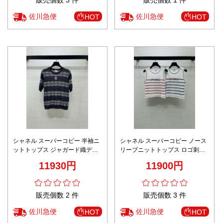
佐川急便
佐川急便
HOT
HOT
シャネル スーパーコピー 半袖ニ
シャネル スーパーコピー ノース
ットトップス ジャガード織デザ
リーブニットトップス ロゴ刺繍
イン クラシック柄 上質感
ボーダーデザイン 上質感仕上げ
11930円
11900円
新作
販売個数 2 件
販売個数 3 件
佐川急便
佐川急便
HOT
HOT