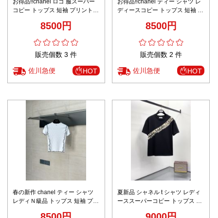
お得品‼chanel ロゴ 服スーパー
お得品‼chanel ティー シャツ レ
コピー トップス 短袖 プリント
ディースコピー トップス 短袖 プ
純綿 ホワイト
リント 純綿 ブラック
8500円
8500円
販売個数 3 件
販売個数 2 件
佐川急便
佐川急便
HOT
HOT
春の新作 chanel ティー シャツ
夏新品 シャネル t シャツ レディ
レディＮ級品 トップス 短袖 プリ
ーススーパーコピー トップス 短
ント 純綿 柔軟 ホワイト
袖 プリント 純綿 柔軟 ブラック
8500円
9000円