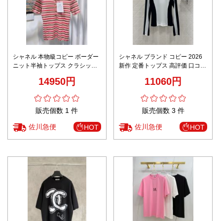
シャネル 本物級コピー ボーダー
シャネル ブランド コピー 2026
ニット半袖トップス クラシック
新作 定番トップス 高評価 口コミ
デザイン 通気 定番
多数 高再現度 丁寧な縫製 快適な
14950円
11060円
着心地 安心サイト 実店舗運営 本
格派モデル
販売個数 1 件
販売個数 3 件
佐川急便
佐川急便
HOT
HOT