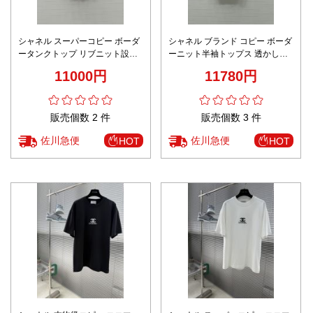
シャネル スーパーコピー ボーダ
シャネル ブランド コピー ボーダ
ータンクトップ リブニット設計
ーニット半袖トップス 透かし編
スリムシルエット 高級感仕上げ
みデザイン 上質感
11000円
11780円
販売個数 2 件
販売個数 3 件
佐川急便
佐川急便
HOT
HOT