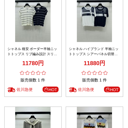
シャネル 格安 ボーダー半袖ニッ
シャネル ハイブランド 半袖ニッ
トトップス リブ編み設計 スリム
トトップス シアーパネル切替デ
フィット 高品質
ザイン 洗練スタイル 口コミ多数
11780円
11880円
販売個数 1 件
販売個数 1 件
佐川急便
佐川急便
HOT
HOT