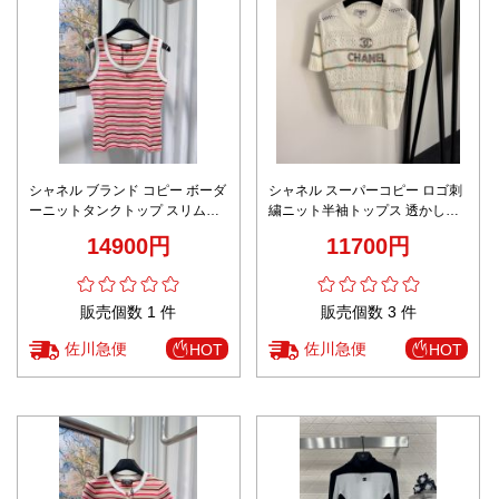
シャネル ブランド コピー ボーダ
シャネル スーパーコピー ロゴ刺
ーニットタンクトップ スリムシ
繍ニット半袖トップス 透かし編
ルエット 夏服 激安
みデザイン 男女兼用 新作
14900円
11700円
販売個数 1 件
販売個数 3 件
佐川急便
佐川急便
HOT
HOT