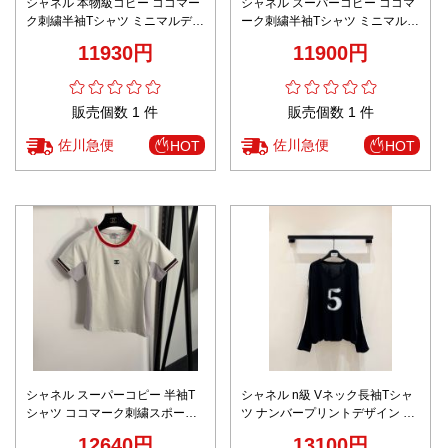
シャネル 本物級コピー ココマー
シャネル スーパーコピー ココマ
ク刺繍半袖Tシャツ ミニマルデザ
ーク刺繍半袖Tシャツ ミニマルデ
イン 高再現度
ザイン 丁寧な縫製
11930円
11900円
販売個数 1 件
販売個数 1 件
佐川急便
佐川急便
HOT
HOT
シャネル スーパーコピー 半袖T
シャネル n級 Vネック長袖Tシャ
シャツ ココマーク刺繍スポーツ
ツ ナンバープリントデザイン 上
デザイン 快適な着心地
質感
12640円
13100円