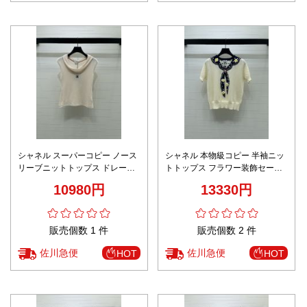
シャネル スーパーコピー ノース
シャネル 本物級コピー 半袖ニッ
リーブニットトップス ドレープ
トトップス フラワー装飾セーラ
ネックデザイン 上品シルエット
ーデザイン 上質仕上げ 激安
10980円
13330円
定番
販売個数 1 件
販売個数 2 件
佐川急便
佐川急便
HOT
HOT