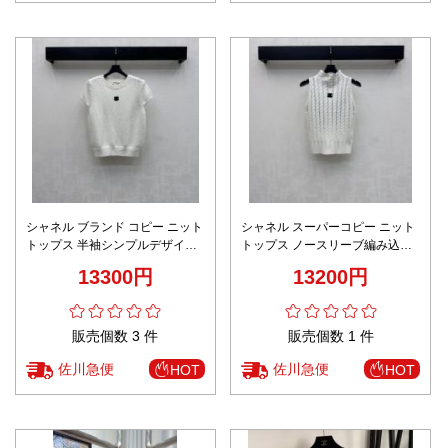
シャネル ブランド コピー ニット
シャネル スーパーコピー ニット
トップス 半袖シンプルデザイン
トップス ノースリーブ編み込み
肌触り良好 新作
デザイン 快適な着心地 定番
13300円
13200円
販売個数 3 件
販売個数 1 件
佐川急便
佐川急便
HOT
HOT