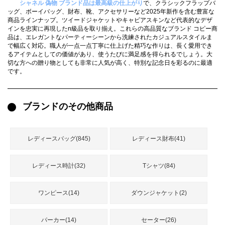
シャネル 偽物 ブランド品は最高級の仕上がり
で、クラシックフラップバ
録
ー
ら
ッグ、ボーイバッグ、財布、靴、アクセサリーなど2025年新作を含む豊富な
商品ラインナップ。ツイードジャケットやキャビアスキンなど代表的なデザ
アイフォーンケ
インを忠実に再現したn級品を取り揃え。これらの高品質なブランド コピー商
管
せ
2026人気特集
アクセサリー
衣装セット
住まい用品
スカーフ
バッグ
ズボン
ベルト
財布
時計
小物
服
靴
品は、エレガントなパーティーシーンから洗練されたカジュアルスタイルま
ース
で幅広く対応。職人が一点一点丁寧に仕上げた精巧な作りは、長く愛用でき
るアイテムとしての価値があり、使うたびに満足感を得られるでしょう。大
理
切な方への贈り物としても非常に人気が高く、特別な記念日を彩るのに最適
です。
ブランドのその他商品
最
新
製
品
レディースバッグ(845)
レディース財布(41)
レディース時計(32)
Tシャツ(84)
お
す
ワンピース(14)
ダウンジャケット(2)
す
め
商
パーカー(14)
セーター(26)