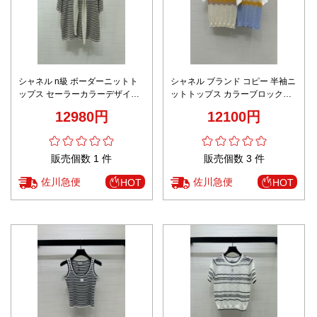
シャネル n級 ボーダーニットト
シャネル ブランド コピー 半袖ニ
ップス セーラーカラーデザイン
ットトップス カラーブロックデ
上質編み込み 満足度高い
ザイン 上質編み込み 高評価
12980円
12100円
販売個数 1 件
販売個数 3 件
佐川急便
佐川急便
HOT
HOT