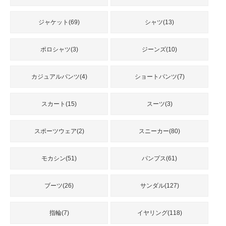
品
ジャケット(69)
シャツ(13)
人
ポロシャツ(3)
ジーンズ(10)
気
商
品
カジュアルパンツ(4)
ショートパンツ(7)
スカート(15)
スーツ(3)
セ
ー
ル
スポーツウェア(2)
スニーカー(80)
商
品
モカシン(51)
パンプス(61)
ブーツ(26)
サンダル(127)
指輪(7)
イヤリング(118)