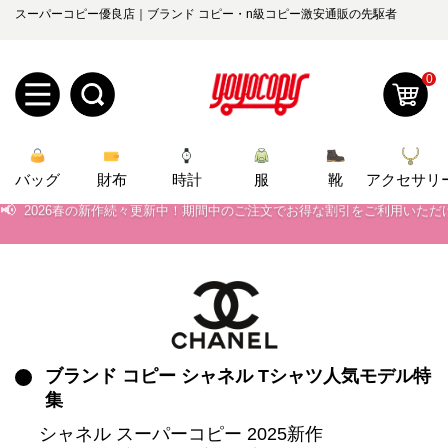
スーパーコピー優良店｜ブランド コピー・n級コピー激安通販の先駆者
0
新
📢
当店は正真正銘のn級スーパーコピーのみ取扱い。最高品質の再現度を
バッグ
規
ロ
財布
時計
服
靴
アクセサリ
📢
2026春の新作続々更新中！期間中のご注文でお得な割引をご利用いただ
ユ
グ
📢
新作入荷！ルイ・ヴィトンスーパーコピー バッグ最新モデルが登場。上
0
ー
イ
📢
当店は正真正銘のn級スーパーコピーのみ取扱い。最高品質の再現度を
📢
ザ
ン
2026春の新作続々更新中！期間中のご注文でお得な割引をご利用いただ
オ
📢
新作入荷！ルイ・ヴィトンスーパーコピー バッグ最新モデルが登場。上
ー
ブランド コピー シャネル Tシャツ人気モデル特
ー
お
yoyocopys@gmail.com
集
登
ダ
知
シャネル スーパーコピー 2025新作