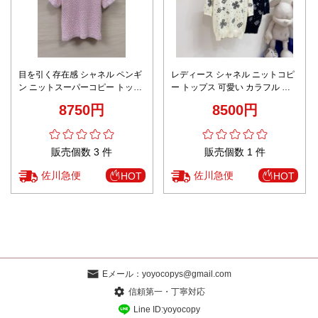
目を引く存在感 シャネル ペンギ
レディース シャネル ニットコピ
ン ニットスーパーコピー トップ
ー トップス 可愛い カラフル セ
ス 可愛い カラフル セーター 半
ーター 半袖 シンプル 2色可選
8750円
8500円
袖 高品質 ピンク
販売個数 3 件
販売個数 1 件
佐川急便
佐川急便
HOT
HOT
Eメール：
yoyocopys@gmail.com
信頼第一・丁寧対応
Line ID:yoyocopy