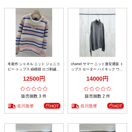
冬新作 シャネル ニット ジェニコ
chanel サマー ニット激安通販 ト
ピー トップス 縞模様 ロゴ刺繍
ップス セーター ハイネック ウー
セーター 暖かい ピンク
ル 柔らかくて暖かい 柔軟 86005
12500円
14000円
グレイ
販売個数 3 件
販売個数 2 件
佐川急便
佐川急便
HOT
HOT