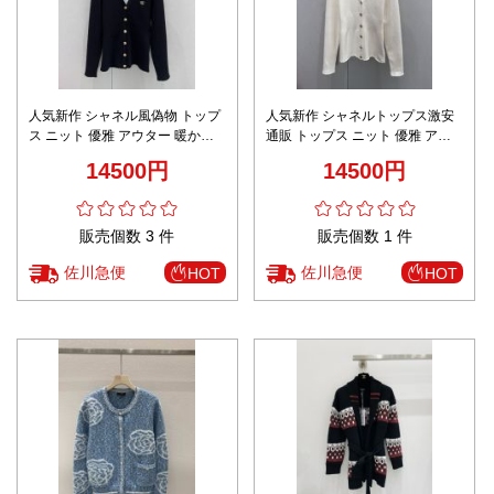
人気新作 シャネル風偽物 トップ
人気新作 シャネルトップス激安
ス ニット 優雅 アウター 暖かい
通販 トップス ニット 優雅 アウ
ブラック
ター 暖かい ホワイト
14500円
14500円
販売個数 3 件
販売個数 1 件
佐川急便
佐川急便
HOT
HOT