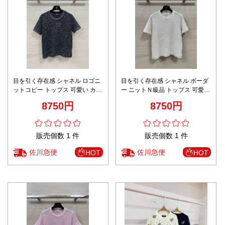
目を引く存在感 シャネル ロゴニ
目を引く存在感 シャネル ボーダ
ットコピー トップス 可愛い カラ
ー ニットＮ級品 トップス 可愛い
フル セーター 半袖 高品質 ブラ
カラフル セーター 半袖 高品質
8750円
8750円
ック
ホワイト
販売個数 1 件
販売個数 1 件
佐川急便
佐川急便
HOT
HOT