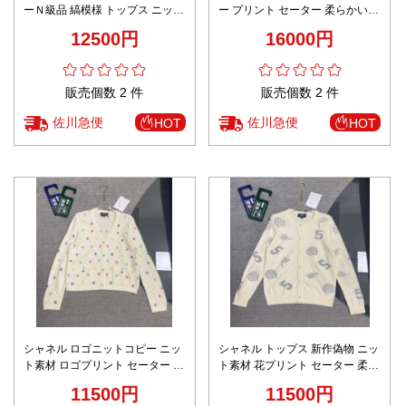
ーＮ級品 縞模様 トップス ニット
ー プリント セーター 柔らかい
ロゴ刺繍 ファッション ピンク
ウール 長袖 暖かい グレイ
12500円
16000円
販売個数 2 件
販売個数 2 件
佐川急便
佐川急便
HOT
HOT
シャネル ロゴニットコピー ニッ
シャネル トップス 新作偽物 ニッ
ト素材 ロゴプリント セーター 柔
ト素材 花プリント セーター 柔ら
らかい 少女 Ｖネック 2色可選
かい ファッション感 ホワイト
11500円
11500円