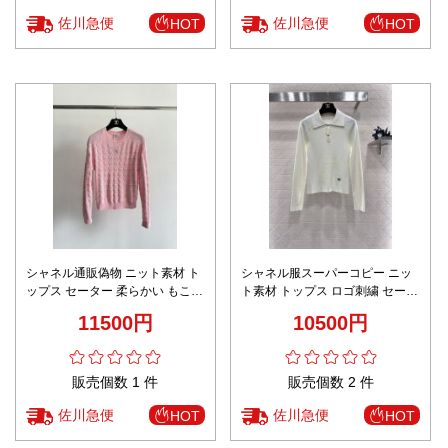
佐川急便
佐川急便
HOT
HOT
シャネル通販偽物 ニット素材 ト
シャネル服スーパーコピー ニッ
ップス セーター 柔らかい もこも
ト素材 トップス ロゴ刺繍 セータ
こ 日常 格子模様 ピンク
ー 暖かい 柔らかい ホワイト
11500円
10500円
販売個数 1 件
販売個数 2 件
佐川急便
佐川急便
HOT
HOT