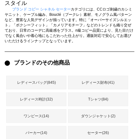
録
スタイル
ー
ら
ブランド コピー シャネル セーター
カテゴリには、CCロゴ刺繍のカシミ
ヤニット、ケーブル編み、Bouclé（ブークレ）素材、モノグラム風パターン
アイフォーンケ
など、豊富な人気デザインが揃っています。特に「オーバーサイズシルエッ
管
せ
2026人気特集
アクセサリー
衣装セット
住まい用品
スカーフ
バッグ
ズボン
ベルト
財布
時計
小物
服
靴
ース
ト」「ボクシーフィット」「カメリアモチーフ」などのトレンドも織り交ぜ
ており、日常のコーデに高級感をプラス。n級コピー品質により、見た目だけ
理
でなく風合いや着心地にもこだわった仕上がり。通販対応で安心してお選び
いただけるラインナップとなっています。
ブランドのその他商品
最
新
製
レディースバッグ(845)
レディース財布(41)
品
レディース時計(32)
Tシャツ(84)
お
す
ワンピース(14)
ダウンジャケット(2)
す
め
パーカー(14)
セーター(26)
商