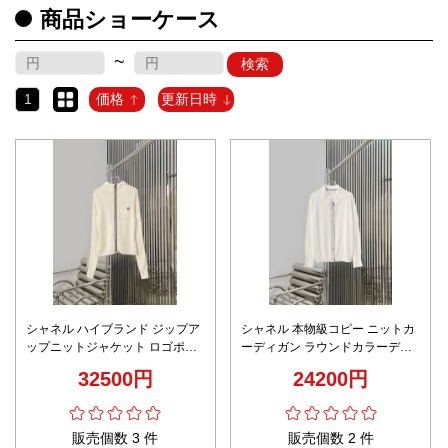
商品ショーケース
~
検索
1
価格
更新日時
シャネル ハイブランド ジップア
シャネル 本物級コピー ニットカ
ップニットジャケット ロゴポケ
ーディガン ラウンドカラーデザ
ットデザイン 圧倒的な再現度
イン 上質感
32500円
24200円
販売個数 3 件
販売個数 2 件