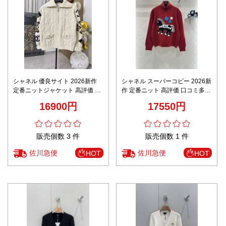
シャネル 優良サイト 2026新作
シャネル スーパーコピー 2026新
定番ニットジャケット 高評価 口
作 定番ニット 高評価 口コミ多数
コミ多数 高再現度 丁寧な縫製 通
高再現度 丁寧な縫製 上質感 安心
16900円
17550円
気 快適な着心地 安心サイト 実店
サイト 実店舗運営 本格派モデル
舗運営
販売個数 3 件
販売個数 1 件
佐川急便
佐川急便
HOT
HOT