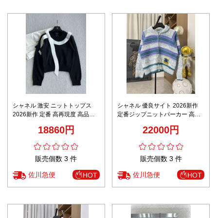
シャネル 激安 ニットトップス
シャネル 優良サイト 2026新作
2026新作 定番 高再現度 高品質
定番ジップニットパーカー 高評
肌触り良好 快適な着心地 シンプ
価 口コミ多数 高再現度 丁寧な縫
18860円
22000円
ルデザイン 安心サイト 即納対応
製 通気 快適な着心地 安心サイト
販売個数 3 件
販売個数 3 件
佐川急便
佐川急便
HOT
HOT