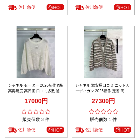
佐川急便
佐川急便
HOT
HOT
シャネル セーター 2026新作 n級
シャネル 激安屋口コミ ニットカ
高再現度 高評価 口コミ多数 通気
ーディガン 2026新作 定番 高再
快適な着心地 上質感 丁寧な縫製
現度 高品質 通気 快適な着心地
17000円
27300円
安心サイト 数量限定入荷
肌触り良好 安心サイト
販売個数 3 件
販売個数 1 件
佐川急便
佐川急便
HOT
HOT