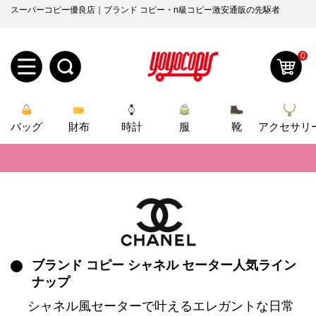
スーパーコピー優良店｜ブランド コピー・n級コピー激安通販の先駆者
0
新
バッグ
規
ロ
財布
時計
服
靴
アクセサリ
📢
当店は正真正銘のn級スーパーコピーのみ取扱い。最高品質の再現度を
ユ
グ
📢
2026春の新作続々更新中！期間中のご注文でお得な割引をご利用いただ
0
ー
イ
📢
新作入荷！ルイ・ヴィトンスーパーコピー バッグ最新モデルが登場。上
ザ
ン
オ
📢
当店は正真正銘のn級スーパーコピーのみ取扱い。最高品質の再現度を
ー
ブランド コピー シャネル セーター人気ライン
ー
お
📢
2026春の新作続々更新中！期間中のご注文でお得な割引をご利用いただ
yoyocopys@gmail.com
ナップ
登
📢
新作入荷！ルイ・ヴィトンスーパーコピー バッグ最新モデルが登場。上
ダ
知
シャネル風セーターで叶えるエレガントな日常