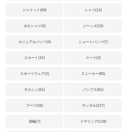
品
ジャケット(69)
シャツ(13)
人
ポロシャツ(3)
ジーンズ(10)
気
商
品
カジュアルパンツ(4)
ショートパンツ(7)
スカート(15)
スーツ(3)
セ
ー
スポーツウェア(2)
スニーカー(80)
ル
商
品
モカシン(51)
パンプス(61)
ブーツ(26)
サンダル(127)
指輪(7)
イヤリング(118)