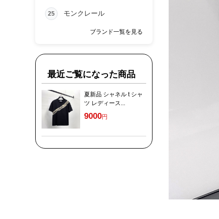
モンクレール
25
ブランド一覧を見る
最近ご覧になった商品
夏新品 シャネル t シャ
ツ レディース...
9000
円