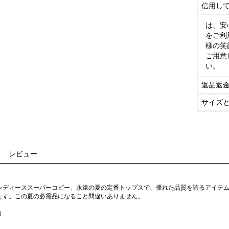
信用し
は、安
をご利
様の笑
ご用意
い。
返品返
サイズ
レビュー
ャツ レディーススーパーコピー、永遠の夏の定番トップスで、優れた品質を誇るアイ
ます。この夏の必需品になること間違いありません。
り