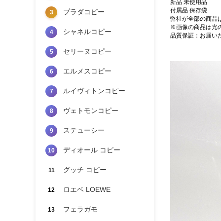
新品 未使用品
付属品 保存袋
プラダコピー
3
弊社が全部の商品
※画像の商品は光
シャネルコピー
4
品質保証：お届い
セリーヌコピー
5
エルメスコピー
6
ルイヴィトンコピー
7
ヴェトモンコピー
8
ステューシー
9
ディオール コピー
10
グッチ コピー
11
ロエベ LOEWE
12
フェラガモ
13