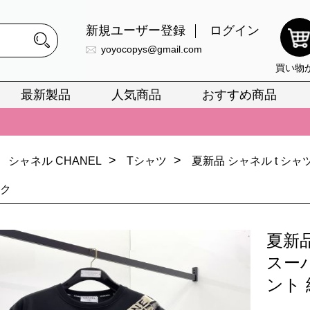
新規ユーザー登録
ログイン
yoyocopys@gmail.com
買い物
最新製品
人気商品
おすすめ商品
正銘のn級スーパーコピーのみ取扱い。最高品質の再現度を安心してお選
026春の新作続々更新中！期間中のご注文でお得な割引をご利用いただ
>
>
シャネル CHANEL
Tシャツ
夏新品 シャネル t シ
イ・ヴィトンスーパーコピー バッグ最新モデルが登場。上質な仕上が
ック
正銘のn級スーパーコピーのみ取扱い。最高品質の再現度を安心してお選
026春の新作続々更新中！期間中のご注文でお得な割引をご利用いただ
夏新品
イ・ヴィトンスーパーコピー バッグ最新モデルが登場。上質な仕上が
スー
ント 