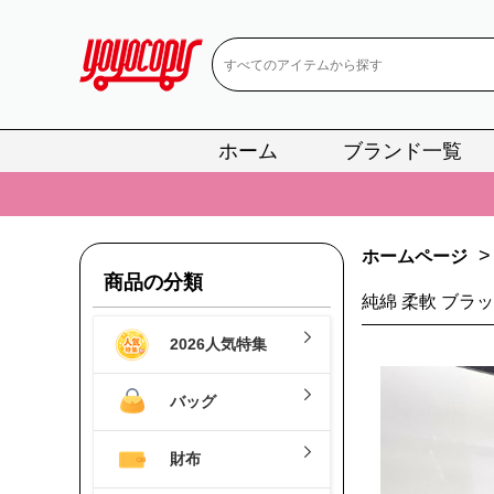
ホーム
ブランド一覧
📢
当店は正真
📢
2
>
ホームページ
📢
新作入荷！ル
商品の分類
純綿 柔軟 ブラ
📢
当店は正真
2026人気特集
📢
2
📢
新作入荷！ル
バッグ
財布