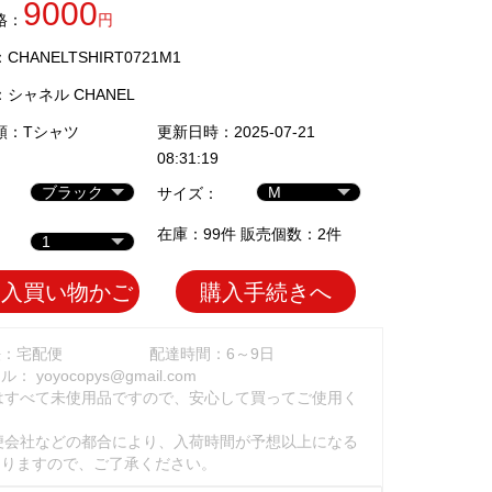
9000
格：
円
HANELTSHIRT0721M1
：
シャネル CHANEL
類：
Tシャツ
更新日時：2025-07-21
08:31:19
サイズ：
在庫：99件 販売個数：2件
加入買い物かご
購入手続きへ
法：宅配便
配達時間：6～9日
ール：
yoyocopys@gmail.com
はすべて未使用品ですので、安心して買ってご使用く
。
便会社などの都合により、入荷時間が予想以上になる
ありますので、ご了承ください。