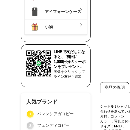
アイフォーンケース
小物
LINEで友だちにな
ると、 初回に
1,000円分のクーポ
ンをプレゼント。
画像をクリックして
ライン友だち追加
商品の説明
人気ブランド
シャネル t シ
合わせを選んでい
バレンシアガコピー
1
素材：コットン
カラー：写真どお
フェンディコピー
2
サイズ：M-3XL