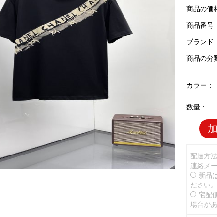
商品の価
商品番号：C
ブランド
商品の分
カラー：
数量：
配達方
連絡メ
新品
ださい
宅配
場合が