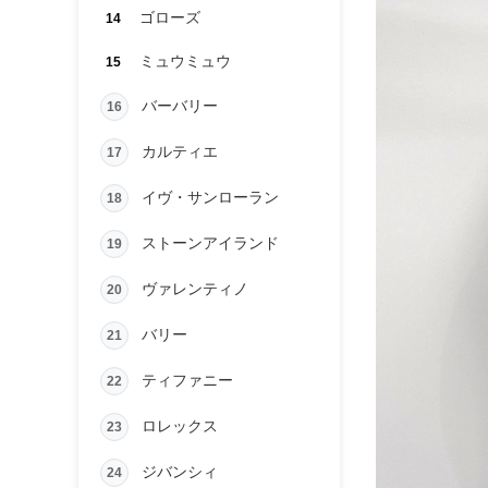
ゴローズ
14
ミュウミュウ
15
バーバリー
16
カルティエ
17
イヴ・サンローラン
18
ストーンアイランド
19
ヴァレンティノ
20
バリー
21
ティファニー
22
ロレックス
23
ジバンシィ
24