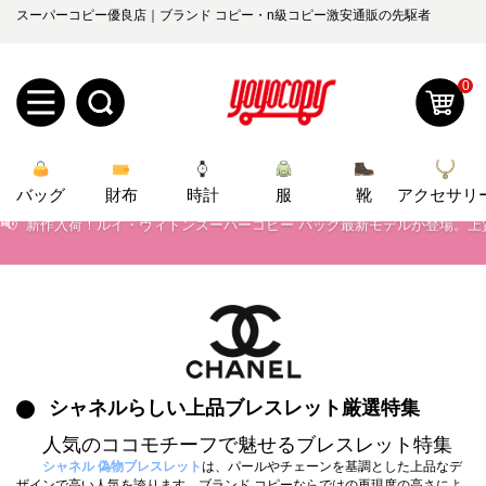
📢
当店は正真正銘のn級スーパーコピーのみ取扱い。最高品質の再現度を
スーパーコピー優良店｜ブランド コピー・n級コピー激安通販の先駆者
📢
2026春の新作続々更新中！期間中のご注文でお得な割引をご利用いただ
0
📢
新作入荷！ルイ・ヴィトンスーパーコピー バッグ最新モデルが登場。上
📢
当店は正真正銘のn級スーパーコピーのみ取扱い。最高品質の再現度を
新
📢
2026春の新作続々更新中！期間中のご注文でお得な割引をご利用いただ
バッグ
規
ロ
財布
時計
服
靴
アクセサリ
📢
新作入荷！ルイ・ヴィトンスーパーコピー バッグ最新モデルが登場。上
ユ
グ
0
ー
イ
ザ
ン
オ
ー
シャネルらしい上品ブレスレット厳選特集
ー
お
yoyocopys@gmail.com
人気のココモチーフで魅せるブレスレット特集
登
ダ
知
シャネル 偽物ブレスレット
は、パールやチェーンを基調とした上品なデ
ザインで高い人気を誇ります。ブランド コピーならではの再現度の高さによ