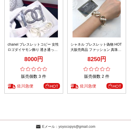
chanel ブレスレットコピー 女性
シャネル ブレスレット偽物 HOT
ロゴダイヤモン飾り 透き通って
大販売商品 ファッション 真珠飾
幅広い ホワイト
り 女性 美人品 ゴールド
8000円
8250円
販売個数 3 件
販売個数 2 件
佐川急便
佐川急便
HOT
HOT
Eメール：
yoyocopys@gmail.com