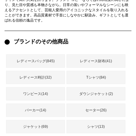
録
り、見た目や質感も本物さながら。日常の装いやフォーマルなシーンにも映
ー
ら
えるアクセントとして、芸能人愛用のアイコニックなスタイルを取り入れる
ことができます。高品質素材で手首にしなやかに馴染み、ギフトとしても選
アイフォーンケ
管
せ
ばれる信頼の逸品です。
2026人気特集
アクセサリー
衣装セット
住まい用品
スカーフ
バッグ
ズボン
ベルト
財布
時計
小物
服
靴
ース
理
ブランドのその他商品
レディースバッグ(845)
レディース財布(41)
最
新
製
レディース時計(32)
Tシャツ(84)
品
ワンピース(14)
ダウンジャケット(2)
お
パーカー(14)
セーター(26)
す
す
め
ジャケット(69)
シャツ(13)
商