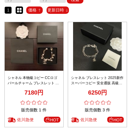
1
価格
更新日時
シャネル 本物級コピー CCロゴ
シャネル ブレスレット 2025新作
パールチャーム ブレスレット 星
スーパーコピー 安全通販 高級感
モチーフ
仕上げ 精密ディテール 上質感漂
7180円
6250円
う 数量限定入荷
販売個数 1 件
販売個数 3 件
佐川急便
佐川急便
HOT
HOT