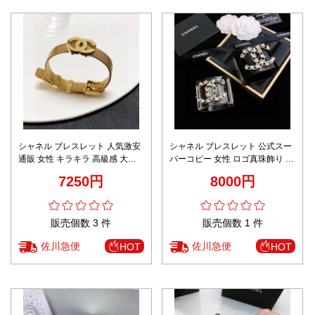
シャネル ブレスレット 人気激安
シャネル ブレスレット 公式スー
通販 女性 キラキラ 高級感 大人
パーコピー 女性 ロゴ真珠飾り 透
気 シンプル 新作 ゴールド
き通って 幅広い 2色可選
7250円
8000円
販売個数 3 件
販売個数 1 件
佐川急便
佐川急便
HOT
HOT