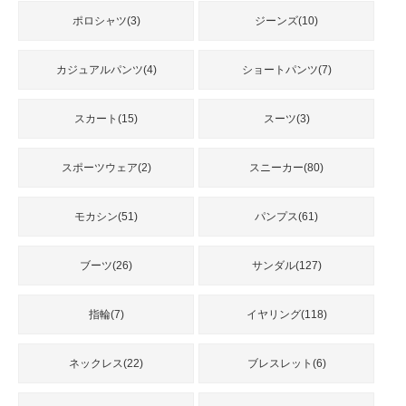
品
ポロシャツ(3)
ジーンズ(10)
カジュアルパンツ(4)
ショートパンツ(7)
人
気
商
スカート(15)
スーツ(3)
品
スポーツウェア(2)
スニーカー(80)
セ
ー
モカシン(51)
パンプス(61)
ル
商
ブーツ(26)
サンダル(127)
品
指輪(7)
イヤリング(118)
ネックレス(22)
ブレスレット(6)