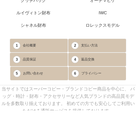
グッチバッグ
オーデマピゲ
ルイヴィトン財布
IWC
シャネル財布
ロレックスモデル
1
2
会社概要
支払い方法
3
4
品質保証
返品交換
5
6
お問い合わせ
プライバシー
当サイトではスーパーコピー・ブランドコピー商品を中心に、 バ
ッグ・時計・財布・アクセサリーなど人気ブランドの高品質モデ
ルを多数取り揃えております。 初めての方でも安心してご利用い
ただける通販サービスを提供しております。
連絡先：
yoyocopys@gmail.com
／ Line: yoyocopy ／ 店長：渡辺
実香 ／ 営業時間：08：30～23：30（24時間受付）
※当WEBサイト掲載写真の無断転載・外部利用を禁止します。