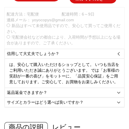
配達方法：宅配便
配達時間：6～9日
連絡メール：
yoyocopys@gmail.com
新品はすべて未使用品ですので、安心して買ってご使用くだ
さい。
宅配便会社などの都合により、入荷時間が予想以上になる場
合がありますので、ご了承ください。
信用して大丈夫でしょうか？

は、安心して購入いただけるショップとして。 いつも当店を
ご利用いただき誠にありがとうございます。 では「お客様の
笑顔が一番の喜び」をモットーに、「品質安心保証」をご用
意しております。ご安心して、お買物をお楽しみください。
返品返金できますか？

サイズとカラーはどう選べば良いですか？

商品の説明
レビュー