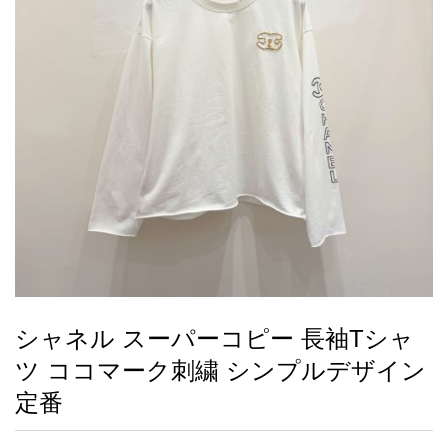
録
ー
ら
アイフォーンケ
管
せ
2026人気特集
アクセサリー
衣装セット
住まい用品
スカーフ
バッグ
ズボン
ベルト
財布
時計
小物
服
靴
ース
理
最
新
製
品
シャネル スーパーコピー 長袖Tシャ
お
ツ ココマーク刺繍 シンプルデザイン
す
す
定番
め
商