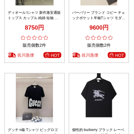
ディオール tシャツ 新作激安通販
バーバリー ブランド コピー チェ
トップス カップル 純綿 短袖 柔
ックポケット半袖Tシャツ モダン
軟 プリント 上質 男女兼用 2色可
仕様 上質感
8750円
9600円
選 ホワイト
販売個数2件
販売個数2件
佐川急便
佐川急便
HOT
HOT
グッチ n級 Tシャツ ビッグロゴ
個性的 burberry ブラック レーベ