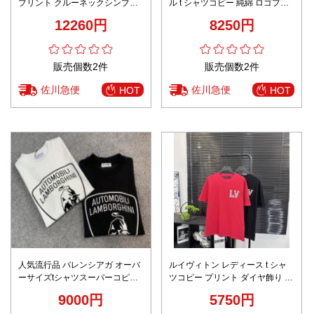
プリント クルーネックシンプル
ル t シャツコピー 純綿 ロゴプリ
設計 通気性抜群 高品質モデル
ントトップス 短袖 男女兼用 ブラ
12260円
8250円
ック
販売個数2件
販売個数2件
佐川急便
佐川急便
HOT
HOT
人気流行品 バレンシアガ オーバ
ルイヴィトン レディース t シャ
ーサイズtシャツスーパーコピー
ツコピー プリント ダイヤ飾り ト
トップス 短袖 100%綿 プリント
ップス 上質 短袖 純綿 トップス
9000円
5750円
多色可選
レッド