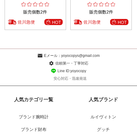
販売個数2件
販売個数2件
佐川急便
佐川急便
HOT
HOT
Eメール：
yoyocopys@gmail.com
信頼第一・丁寧対応
Line ID:yoyocopy
安心対応・迅速発送
人気カテゴリ一覧
人気ブランド
ブランド腕時計
ルイヴィトン
ブランド財布
グッチ