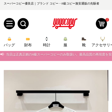
スーパーコピー優良店｜ブランド コピー・n級コピー激安通販の先駆者
0
新
バッグ
規
ロ
財布
時計
服
靴
アクセサリ
📢
当店は正真正銘のn級スーパーコピーのみ取扱い。最高品質の再現度を
ユ
グ
📢
2026春の新作続々更新中！期間中のご注文でお得な割引をご利用いただ
0
ー
イ
📢
新作入荷！ルイ・ヴィトンスーパーコピー バッグ最新モデルが登場。上
📢
ザ
ン
当店は正真正銘のn級スーパーコピーのみ取扱い。最高品質の再現度を
オ
📢
2026春の新作続々更新中！期間中のご注文でお得な割引をご利用いただ
ー
ー
お
yoyocopys@gmail.com
📢
新作入荷！ルイ・ヴィトンスーパーコピー バッグ最新モデルが登場。上
登
ダ
知