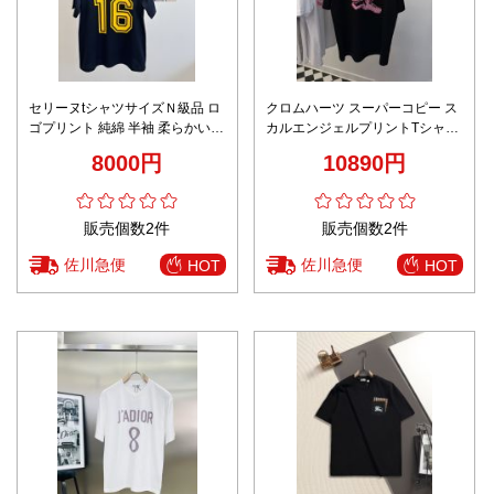
セリーヌtシャツサイズＮ級品 ロ
クロムハーツ スーパーコピー ス
ゴプリント 純綿 半袖 柔らかい
カルエンジェルプリントTシャツ
トップス 大きい16数字プリント
ストリート系 半袖モデル 高品質
8000円
10890円
男女兼用 ブラック
販売個数2件
販売個数2件
佐川急便
佐川急便
HOT
HOT