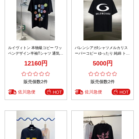
ルイヴィトン 本物級コピー ワッ
バレンシアガtシャツメルカリス
ペンデザイン半袖Tシャツ 通気
ーパーコピー ゆったり 純綿 トッ
発送保証
プス 短袖 プリント 男女兼用 ブ
12160円
5000円
ラック
販売個数2件
販売個数2件
佐川急便
佐川急便
HOT
HOT