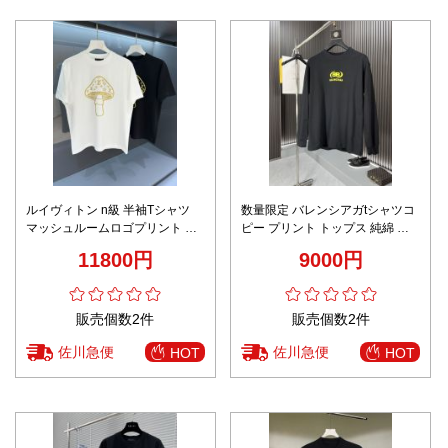
ルイヴィトン n級 半袖Tシャツ
数量限定 バレンシアガtシャツコ
マッシュルームロゴプリント シ
ピー プリント トップス 純綿 カ
ンプルデザイン 定番
ジュアル 長袖 ゆったり ブラック
11800円
9000円
販売個数2件
販売個数2件
佐川急便
佐川急便
HOT
HOT