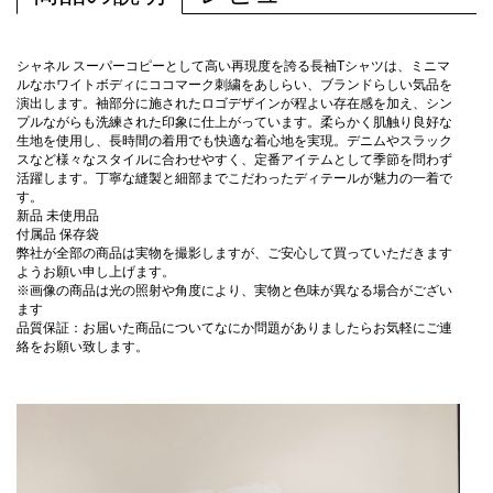
シャネル スーパーコピーとして高い再現度を誇る長袖Tシャツは、ミニマ
ルなホワイトボディにココマーク刺繍をあしらい、ブランドらしい気品を
演出します。袖部分に施されたロゴデザインが程よい存在感を加え、シン
プルながらも洗練された印象に仕上がっています。柔らかく肌触り良好な
生地を使用し、長時間の着用でも快適な着心地を実現。デニムやスラック
スなど様々なスタイルに合わせやすく、定番アイテムとして季節を問わず
活躍します。丁寧な縫製と細部までこだわったディテールが魅力の一着で
す。
新品 未使用品
付属品 保存袋
弊社が全部の商品は実物を撮影しますが、ご安心して買っていただきます
ようお願い申し上げます。
※画像の商品は光の照射や角度により、実物と色味が異なる場合がござい
ます
品質保証：お届いた商品についてなにか問題がありましたらお気軽にご連
絡をお願い致します。