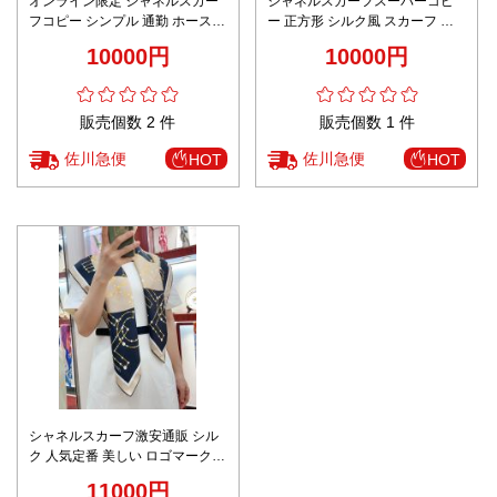
オンライン限定 シャネルスカー
シャネルスカーフスーパーコピ
フコピー シンプル 通勤 ホース
ー 正方形 シルク風 スカーフ 大
サラブレッド 暖かい 旅行 柔らか
判 通勤 旅行 柔らかい シルク ブ
10000円
10000円
い グレイ
ラック
販売個数 2 件
販売個数 1 件
佐川急便
佐川急便
HOT
HOT
シャネルスカーフ激安通販 シル
ク 人気定番 美しい ロゴマーク
シンプル ファッション レディー
11000円
ス ブラウン