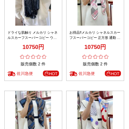
ドライな肌触り メルカリ シャネ
お得品‼メルカリ シャネルスカー
ルスカーフスーパーコピー ウー
フスーパーコピー 正方形 通勤 シ
ル製 柔らかくて暖かい simple 人
ルク 軽量 レディース 旅行 柔ら
10750円
10750円
気品 ブルー
かい プリント ピンク
販売個数 2 件
販売個数 2 件
佐川急便
佐川急便
HOT
HOT