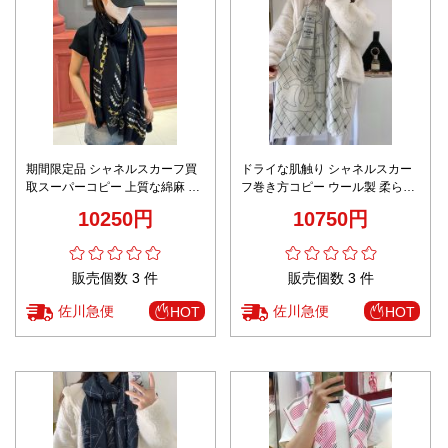
期間限定品 シャネルスカーフ買
ドライな肌触り シャネルスカー
取スーパーコピー 上質な綿麻 柔
フ巻き方コピー ウール製 柔らか
らかくて暖かい 無地 おしゃれ ブ
くて暖かい simple 人気品 ホワイ
10250円
10750円
ラック
ト
販売個数 3 件
販売個数 3 件
佐川急便
佐川急便
HOT
HOT