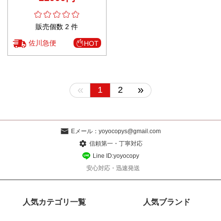
販売個数 2 件
佐川急便
HOT
«
»
1
2
Eメール：
yoyocopys@gmail.com
信頼第一・丁寧対応
Line ID:yoyocopy
安心対応・迅速発送
人気カテゴリ一覧
人気ブランド