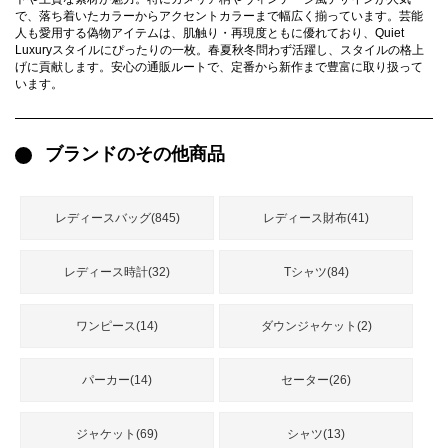
録
で、落ち着いたカラーからアクセントカラーまで幅広く揃っています。芸能
ー
ら
人も愛用する偽物アイテムは、肌触り・再現度ともに優れており、Quiet
Luxuryスタイルにぴったりの一枚。春夏秋冬問わず活躍し、スタイルの格上
アイフォーンケ
管
せ
げに貢献します。安心の通販ルートで、定番から新作まで豊富に取り扱って
2026人気特集
アクセサリー
衣装セット
住まい用品
スカーフ
バッグ
ズボン
ベルト
財布
時計
小物
服
靴
ース
います。
理
ブランドのその他商品
最
レディースバッグ(845)
レディース財布(41)
新
製
レディース時計(32)
Tシャツ(84)
品
ワンピース(14)
ダウンジャケット(2)
お
す
パーカー(14)
セーター(26)
す
め
商
ジャケット(69)
シャツ(13)