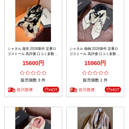
シャネル 激安 2026新作 定番ロ
シャネル 偽物 2026新作 定番ロ
ゴストール 高評価 口コミ多数 高
ゴストール 高評価 口コミ多数 高
再現度 上質感 丁寧な縫製 安心サ
再現度 上質感 丁寧な縫製 安心サ
15600円
15960円
イト
イト
販売個数 3 件
販売個数 1 件
佐川急便
佐川急便
HOT
HOT