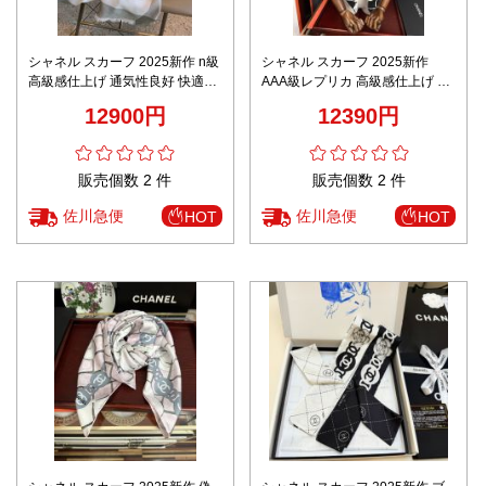
シャネル スカーフ 2025新作 n級
シャネル スカーフ 2025新作
高級感仕上げ 通気性良好 快適な
AAA級レプリカ 高級感仕上げ 精
着心地 上質感漂う 数量限定入荷
密ディテール 通気性良好 快適な
12900円
12390円
着心地 数量限定入荷
販売個数 2 件
販売個数 2 件
佐川急便
佐川急便
HOT
HOT