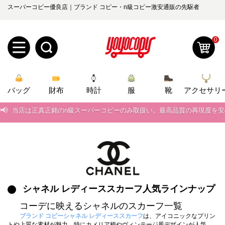
スーパーコピー優良店｜ブランド コピー・n級コピー激安通販の先駆者
0
新
バッグ
規
ロ
財布
時計
服
靴
アクセサリ
📢
当店は正真正銘のn級スーパーコピーのみ取扱い。最高品質の再現度を
ユ
グ
📢
2026春の新作続々更新中！期間中のご注文でお得な割引をご利用いただ
0
ー
イ
📢
新作入荷！ルイ・ヴィトンスーパーコピー バッグ最新モデルが登場。上
ザ
ン
📢
当店は正真正銘のn級スーパーコピーのみ取扱い。最高品質の再現度を
オ
ー
📢
2026春の新作続々更新中！期間中のご注文でお得な割引をご利用いただ
シャネル レディーススカーフ人気ラインナップ
ー
お
yoyocopys@gmail.com
📢
新作入荷！ルイ・ヴィトンスーパーコピー バッグ最新モデルが登場。上
コーデに映えるシャネルのスカーフ一覧
登
ダ
知
ブランド コピーシャネル レディーススカーフ
は、アイコニックなプリン
トや上質な素材が魅力。特にカメリア柄やヴィンテージ風デザインが人気