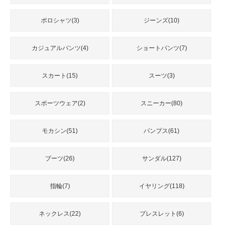
品
ポロシャツ(3)
ジーンズ(10)
人
カジュアルパンツ(4)
ショートパンツ(7)
気
商
品
スカート(15)
スーツ(3)
スポーツウェア(2)
スニーカー(80)
セ
ー
ル
モカシン(51)
パンプス(61)
商
品
ブーツ(26)
サンダル(127)
指輪(7)
イヤリング(118)
ネックレス(22)
ブレスレット(6)