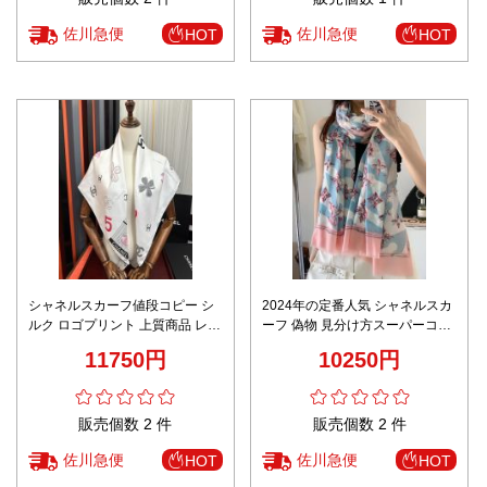
佐川急便
佐川急便
HOT
HOT
シャネルスカーフ値段コピー シ
2024年の定番人気 シャネルスカ
ルク ロゴプリント 上質商品 レデ
ーフ 偽物 見分け方スーパーコピ
ィース ホワイト
ー おしゃれ 上質な綿麻 柔らかく
11750円
10250円
て暖かい 無地 ブルー
販売個数 2 件
販売個数 2 件
佐川急便
佐川急便
HOT
HOT