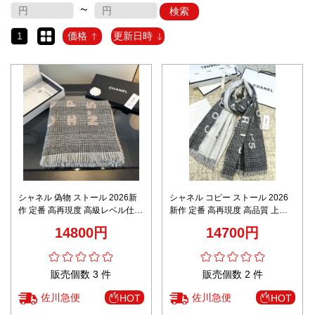
~
検索
1
価格
更新日時
シャネル 偽物 ストール 2026新
シャネル コピー ストール 2026
作 定番 高再現度 高級レベル仕様
新作 定番 高再現度 高品質 上質
精密ディテール 正確な刻印 安心
感仕上げ 精密ディテール 正確な
14800円
14700円
サイト 秘密厳守配送 選ばれる理
刻印 安心サイト 秘密厳守配送
由あり
販売個数 3 件
販売個数 2 件
佐川急便
佐川急便
HOT
HOT