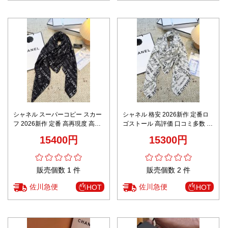
シャネル スーパーコピー スカー
シャネル 格安 2026新作 定番ロ
フ 2026新作 定番 高再現度 高級
ゴストール 高評価 口コミ多数 高
感仕上げ 精密ディテール 正確な
再現度 上質感 丁寧な縫製 安心サ
15400円
15300円
刻印 安心サイト 秘密厳守配送 リ
イト
ピーター多数
販売個数 1 件
販売個数 2 件
佐川急便
佐川急便
HOT
HOT