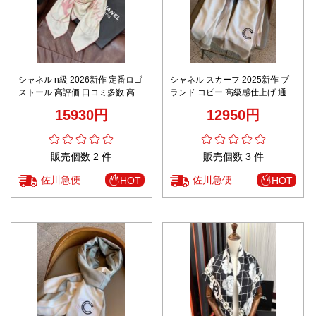
シャネル n級 2026新作 定番ロゴ
シャネル スカーフ 2025新作 ブ
ストール 高評価 口コミ多数 高再
ランド コピー 高級感仕上げ 通気
現度 上質感 透明感カラー 丁寧な
性良好 快適な着心地 上質感漂う
15930円
12950円
縫製 安心サイト
数量限定入荷
販売個数 2 件
販売個数 3 件
佐川急便
佐川急便
HOT
HOT