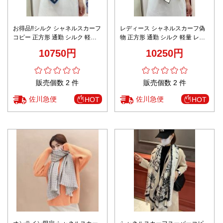
お得品‼シルク シャネルスカーフ
レディース シャネルスカーフ偽
コピー 正方形 通勤 シルク 軽量
物 正方形 通勤 シルク 軽量 レデ
レディース 旅行 柔らかい プリン
ィース 旅行 柔らかい プリント
10750円
10250円
ト ブルー
ホワイト
販売個数 2 件
販売個数 2 件
佐川急便
佐川急便
HOT
HOT