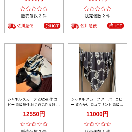
販売個数 2 件
販売個数 2 件
佐川急便
佐川急便
HOT
HOT
シャネル スカーフ 2025新作 コ
シャネル スカーフ スーパーコピ
ピー 高級感仕上げ 通気性良好 快
ー 柔らかい ロゴプリント 高級品
適な着心地 上質感漂う 数量限定
レディース ブラック
12550円
11000円
入荷
販売個数 2 件
販売個数 1 件