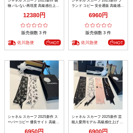
シャネル スカーフ 2025新作 偽
シャネル スカーフ 2025新作 ブ
物 バレない再現度 高級感仕上げ
ランド コピー 安全通販 高級感仕
通気性良好 快適な着心地 数量限
上げ 通気性良好 快適な着心地 数
12380円
6960円
定入荷
量限定入荷
販売個数 3 件
販売個数 3 件
佐川急便
佐川急便
HOT
HOT
シャネル スカーフ 2025新作 ス
シャネル スカーフ 2025新作 芸
ーパーコピー 優良サイト 高級感
能人愛用モデル 高級感仕上げ 快
仕上げ 通気性良好 快適な着心地
適な着心地 通気性良好 上質感漂
6950円
6900円
数量限定入荷
う 数量限定入荷