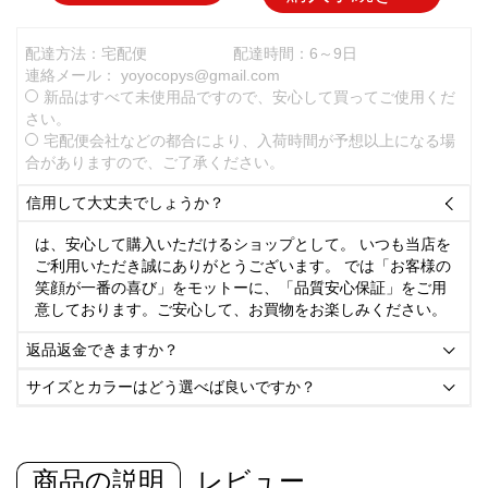
配達方法：宅配便
配達時間：6～9日
連絡メール：
yoyocopys@gmail.com
新品はすべて未使用品ですので、安心して買ってご使用くだ
さい。
宅配便会社などの都合により、入荷時間が予想以上になる場
合がありますので、ご了承ください。
信用して大丈夫でしょうか？

は、安心して購入いただけるショップとして。 いつも当店を
ご利用いただき誠にありがとうございます。 では「お客様の
笑顔が一番の喜び」をモットーに、「品質安心保証」をご用
意しております。ご安心して、お買物をお楽しみください。
返品返金できますか？

サイズとカラーはどう選べば良いですか？

商品の説明
レビュー