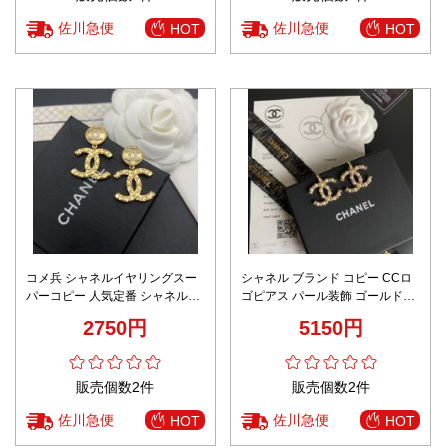
佐川急便
佐川急便
HOT
HOT
コメ兵 シャネルイヤリングスー
シャネル ブランド コピー CCロ
パーコピー 人気定番 シャネル風
ゴピアス パール装飾 ゴールドエ
優雅 ダイヤモンド飾り 眩しい レ
レガントデザイン 発送保証
2750円
5150円
ディース ゴールド
販売個数2件
販売個数2件
佐川急便
佐川急便
HOT
HOT