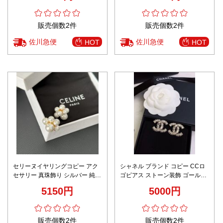
販売個数2件
販売個数2件
佐川急便
佐川急便
HOT
HOT
セリーヌイヤリングコピー アク
シャネル ブランド コピー CCロ
セサリー 真珠飾り シルバー 純銀
ゴピアス ストーン装飾 ゴールド
キラキラ レディース 花形 ホワイ
エレガントデザイン 即納対応
5150円
5000円
ト
販売個数2件
販売個数2件