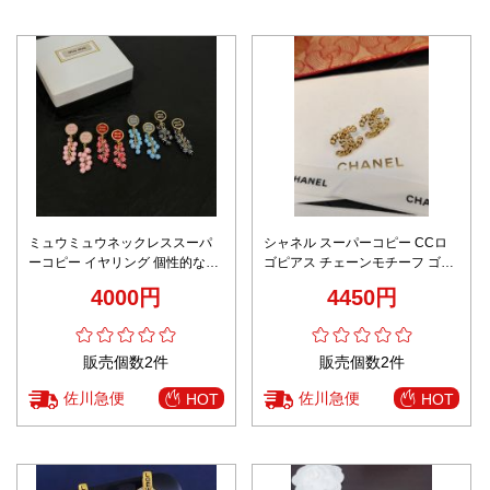
ミュウミュウネックレススーパ
シャネル スーパーコピー CCロ
ーコピー イヤリング 個性的なデ
ゴピアス チェーンモチーフ ゴー
ザイン 小さくて精巧な まるい 多
ルドデザイン 高品質
4000円
4450円
色可選
販売個数2件
販売個数2件
佐川急便
佐川急便
HOT
HOT