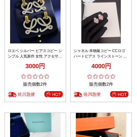
ロエベ シルバー ピアスコピー シ
シャネル 本物級コピー CCロゴ
ンプル 人気新作 女性 アクセサリ
ハートピアス ラインストーン 上
ー ダイヤモンド飾り シルバー
品デザイン
3000円
4000円
販売個数2件
販売個数2件
佐川急便
佐川急便
HOT
HOT