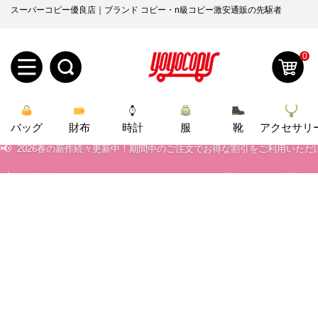
スーパーコピー優良店｜ブランド コピー・n級コピー激安通販の先駆者
0
新
📢
当店は正真正銘のn級スーパーコピーのみ取扱い。最高品質の再現度を
バッグ
規
ロ
財布
時計
服
靴
アクセサリ
📢
2026春の新作続々更新中！期間中のご注文でお得な割引をご利用いただ
📢
新作入荷！ルイ・ヴィトンスーパーコピー バッグ最新モデルが登場。上
ユ
グ
📢
当店は正真正銘のn級スーパーコピーのみ取扱い。最高品質の再現度を
0
ー
イ
📢
2026春の新作続々更新中！期間中のご注文でお得な割引をご利用いただ
ザ
ン
オ
📢
新作入荷！ルイ・ヴィトンスーパーコピー バッグ最新モデルが登場。上
ー
ー
お
yoyocopys@gmail.com
登
ダ
知