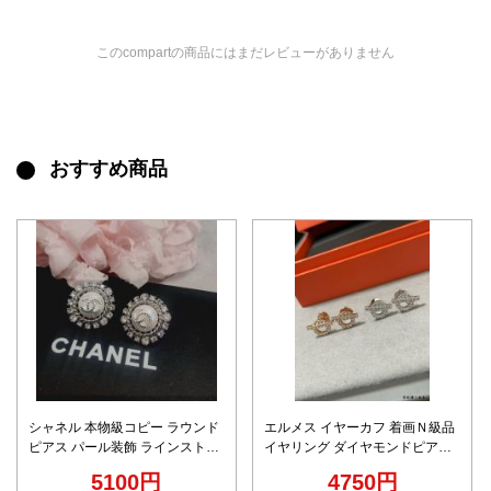
このcompartの商品にはまだレビューがありません
おすすめ商品
シャネル 本物級コピー ラウンド
エルメス イヤーカフ 着画Ｎ級品
ピアス パール装飾 ラインストー
イヤリング ダイヤモンドピアス
ン精密デザイン 高評価
OT形 シルバー 多色可選
5100円
4750円