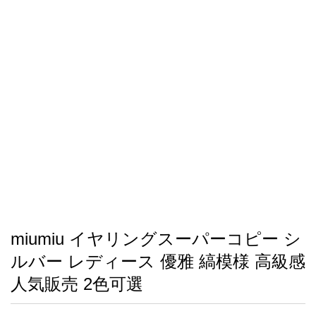
録
ー
ら
アイフォーンケ
管
せ
2026人気特集
アクセサリー
衣装セット
住まい用品
スカーフ
バッグ
ズボン
ベルト
財布
時計
小物
服
靴
ース
理
最
新
製
品
miumiu イヤリングスーパーコピー シ
お
ルバー レディース 優雅 縞模様 高級感
す
す
人気販売 2色可選
め
商