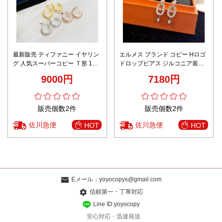
最新販売 ティファニー イヤリン
エルメス ブランド コピー Hロゴ
グ 人気スーパーコピー Ｔ形 18K
ドロップピアス ジルコニア装飾
ゴールド 品質保証 レディース 3
精密ディテール
9000円
7180円
色可選
販売個数2件
販売個数2件
佐川急便
佐川急便
HOT
HOT
Eメール：
yoyocopys@gmail.com
信頼第一・丁寧対応
Line ID:yoyocopy
安心対応・迅速発送