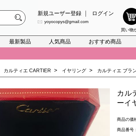
新規ユーザー登録
ログイン
yoyocopys@gmail.com
買い物
最新製品
人気商品
おすすめ商品
正銘のn級スーパーコピーのみ取扱い。最高品質の再現度を安心してお選
026春の新作続々更新中！期間中のご注文でお得な割引をご利用いただ
イ・ヴィトンスーパーコピー バッグ最新モデルが登場。上質な仕上が
>
>
カルティエ CARTIER
イヤリング
カルティエ ブラ
正銘のn級スーパーコピーのみ取扱い。最高品質の再現度を安心してお選
カル
026春の新作続々更新中！期間中のご注文でお得な割引をご利用いただ
ーイ
イ・ヴィトンスーパーコピー バッグ最新モデルが登場。上質な仕上が
商品の価
商品番号：C