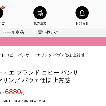
0
かご
私の注文
お知らせ
セール商品
買い物かご
びいただけます。
けます。
りをお見逃しなく。
ンド コピー パンサーイヤリング パヴェ仕様 上質感
びいただけます。
ティエ ブランド コピー パンサ
けます。
ヤリング パヴェ仕様 上質感
りをお見逃しなく。
6880
格：
円
ARTIEREARRING0523M24