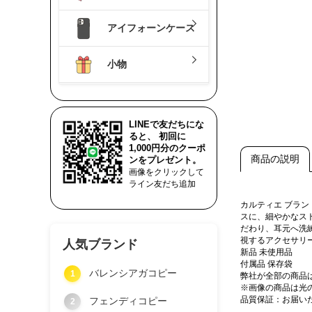
アイフォーンケース
小物
LINEで友だちにな
ると、 初回に
1,000円分のクーポ
商品の説明
ンをプレゼント。
画像をクリックして
ライン友だち追加
カルティエ ブラ
スに、細やかなス
だわり、耳元へ洗
視するアクセサリ
人気ブランド
新品 未使用品
付属品 保存袋
バレンシアガコピー
1
弊社が全部の商品
※画像の商品は光
品質保証：お届い
フェンディコピー
2