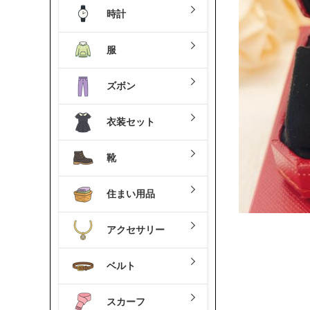
時計
服
ズボン
衣装セット
靴
住まい用品
アクセサリー
ベルト
スカーフ