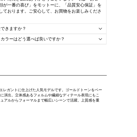
顔が一番の喜び」をモットーに、「品質安心保証」を
しております。ご安心して、お買物をお楽しみくださ
金できますか？

とカラーはどう選べば良いですか？

でエレガントに仕上げた人気モデルです。ゴールドトーンをベー
時に演出。立体感あるフォルムや繊細なディテール表現にもこ
ジュアルからフォーマルまで幅広いシーンで活躍。上質感を重