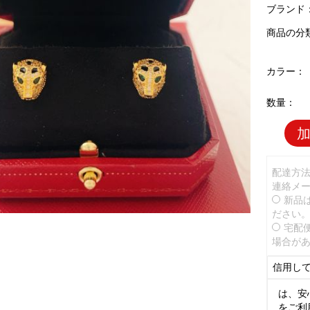
ブランド
商品の分
カラー：
数量：
配達方
連絡メ
新品
ださい
宅配
場合が
信用し
は、安
をご利