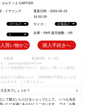
：
カルティエ CARTIER
類：
イヤリング
更新日時：2026-05-23
16:50:39
サイズ：
在庫：99件 販売個数：3件
加入買い物かご
購入手続きへ
法：宅配便
配達時間：6～9日
ール：
yoyocopys@gmail.com
はすべて未使用品ですので、安心して買ってご使用く
。
便会社などの都合により、入荷時間が予想以上になる
ありますので、ご了承ください。
て大丈夫でしょうか？

心して購入いただけるショップとして。 いつも当店
用いただき誠にありがとうございます。 では「お客