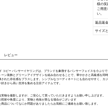
様の笑
ご用意
い。
返品返
サイズ
レビュー
ンド コピー パンサーイヤリングは、ブランドを象徴するパンサーフェイスを小ぶり
トーン装飾とグリーンアイデザインを組み合わせることで、華やかさと高級感を同
練された存在感をプラスします。シンプルなコーディネートにも合わせやすく、カ
ー好きから高い支持を集める注目アイテムです。
は実物を撮影しますが、ご安心して買っていただきますようお願い申し上げます。
の照射や角度により、実物と色味が異なる場合がございます
た商品についてなにか問題がありましたらお気軽にご連絡をお願い致します。