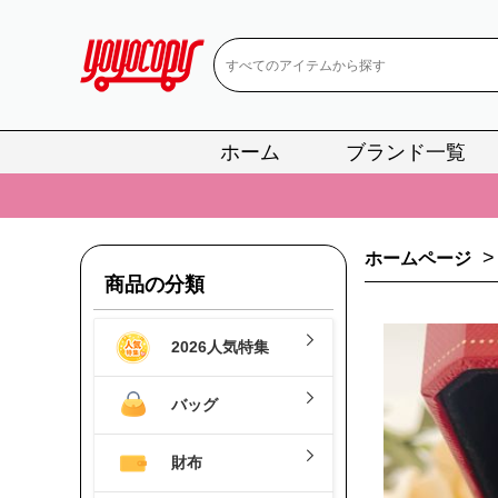
ホーム
ブランド一覧
📢
当店は正真
📢
2
📢
新作入荷！ル
>
ホームページ
商品の分類
📢
当店は正真
📢
2
2026人気特集
📢
新作入荷！ル
バッグ
財布