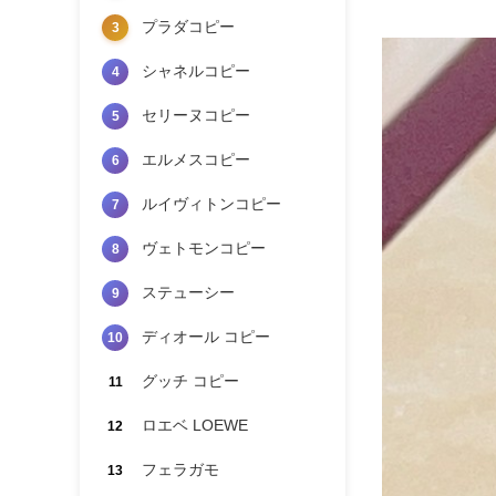
プラダコピー
3
シャネルコピー
4
セリーヌコピー
5
エルメスコピー
6
ルイヴィトンコピー
7
ヴェトモンコピー
8
ステューシー
9
ディオール コピー
10
グッチ コピー
11
ロエベ LOEWE
12
フェラガモ
13