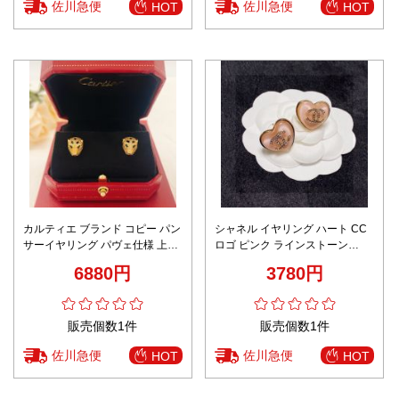
佐川急便
佐川急便
HOT
HOT
カルティエ ブランド コピー パン
シャネル イヤリング ハート CC
サーイヤリング パヴェ仕様 上質
ロゴ ピンク ラインストーン
感
2025新作 偽物 バレない再現度
6880円
3780円
販売個数1件
販売個数1件
佐川急便
佐川急便
HOT
HOT