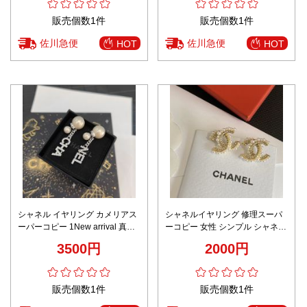
販売個数1件
販売個数1件
佐川急便
佐川急便
HOT
HOT
シャネル イヤリング カメリアス
シャネルイヤリング 修理スーパ
ーパーコピー 1New arrival 真珠
ーコピー 女性 シンプル シャネル
シンプル 女性 青春風 18Kゴール
風 少女感 ダイヤモンド飾り
3500円
2000円
ド ホワイト
LOGO形 イエロー
販売個数1件
販売個数1件