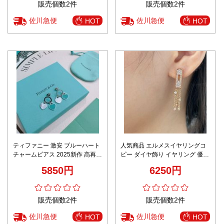
販売個数2件
販売個数2件
佐川急便
佐川急便
HOT
HOT
ティファニー 激安 ブルーハート
人気商品 エルメスイヤリングコ
チャームピアス 2025新作 高再現
ピー ダイヤ飾り イヤリング 優雅
度 精密ディテール 上質感 高級感
レディ 多色可選
5850円
6250円
仕上げ 秘密厳守配送
販売個数2件
販売個数2件
佐川急便
佐川急便
HOT
HOT