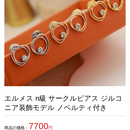
録
ー
ら
アイフォーンケ
管
せ
2026人気特集
アクセサリー
衣装セット
住まい用品
スカーフ
バッグ
ズボン
ベルト
財布
時計
小物
服
靴
ース
理
最
新
製
品
エルメス n級 サークルピアス ジルコ
お
ニア装飾モデル ノベルティ付き
す
す
め
7700
商
商品の価格：
円