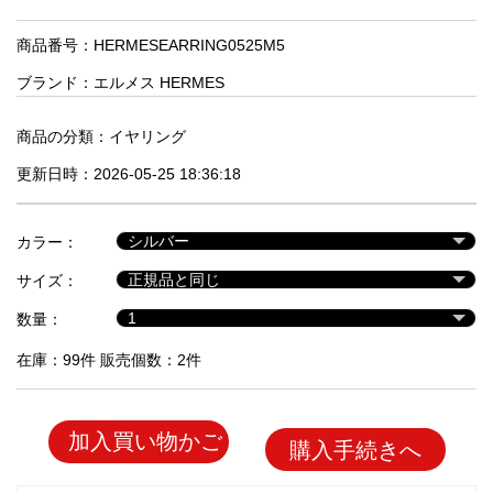
品
商品番号：HERMESEARRING0525M5
ブランド：
エルメス HERMES
人
気
商
商品の分類：
イヤリング
品
更新日時：2026-05-25 18:36:18
セ
カラー：
ー
サイズ：
ル
商
数量：
品
在庫：99件 販売個数：2件
加入買い物かご
購入手続きへ