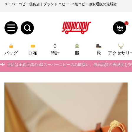
スーパーコピー優良店｜ブランド コピー・n級コピー激安通販の先駆者
0
新
バッグ
規
ロ
財布
時計
服
靴
アクセサリ
📢
当店は正真正銘のn級スーパーコピーのみ取扱い。最高品質の再現度を
ユ
グ
📢
2026春の新作続々更新中！期間中のご注文でお得な割引をご利用いただ
0
ー
イ
📢
新作入荷！ルイ・ヴィトンスーパーコピー バッグ最新モデルが登場。上
📢
当店は正真正銘のn級スーパーコピーのみ取扱い。最高品質の再現度を
ザ
ン
オ
📢
2026春の新作続々更新中！期間中のご注文でお得な割引をご利用いただ
ー
ー
お
yoyocopys@gmail.com
📢
新作入荷！ルイ・ヴィトンスーパーコピー バッグ最新モデルが登場。上
登
ダ
知