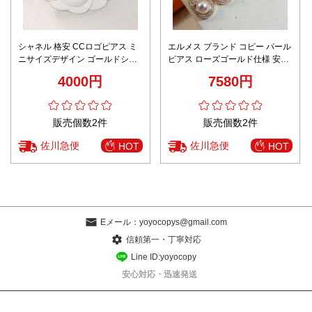
シャネル 格安 CCロゴピアス ミ
エルメス ブランド コピー パール
ニサイズデザイン ゴールドシン
ピアス ローズゴールド仕様 安全
プル仕様 高級レベル仕様
取引
4000円
7580円
販売個数2件
販売個数2件
佐川急便
佐川急便
HOT
HOT
Eメール：
yoyocopys@gmail.com
信頼第一・丁寧対応
Line ID:yoyocopy
安心対応・迅速発送