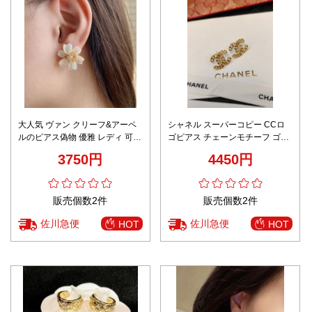
大人気 ヴァン クリーフ&アーペ
シャネル スーパーコピー CCロ
ルのピアス偽物 優雅 レディ 可愛
ゴピアス チェーンモチーフ ゴー
い 花かたち ホワイト
ルドデザイン 高品質
3750円
4450円
販売個数2件
販売個数2件
佐川急便
佐川急便
HOT
HOT