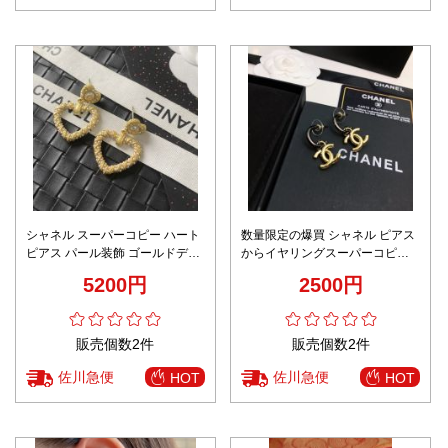
シャネル スーパーコピー ハート
数量限定の爆買 シャネル ピアス
ピアス パール装飾 ゴールドデザ
からイヤリングスーパーコピー
イン 高級感仕上げ
日常 シンプル ロゴ形 通勤 ゴー
5200円
2500円
ルド色
販売個数2件
販売個数2件
佐川急便
佐川急便
HOT
HOT