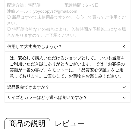
配達方法：宅配便
配達時間：6～9日
連絡メール：
yoyocopys@gmail.com
新品はすべて未使用品ですので、安心して買ってご使用くだ
さい。
宅配便会社などの都合により、入荷時間が予想以上になる場
合がありますので、ご了承ください。
信用して大丈夫でしょうか？

は、安心して購入いただけるショップとして。 いつも当店を
ご利用いただき誠にありがとうございます。 では「お客様の
笑顔が一番の喜び」をモットーに、「品質安心保証」をご用
意しております。ご安心して、お買物をお楽しみください。
返品返金できますか？

サイズとカラーはどう選べば良いですか？

商品の説明
レビュー