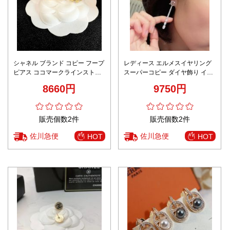
シャネル ブランド コピー フープ
レディース エルメスイヤリング
ピアス ココマークラインストー
スーパーコピー ダイヤ飾り イヤ
ン装飾 上質メタル仕上げ 新作
リング 優雅 OTかたち シルバー
8660円
9750円
販売個数2件
販売個数2件
佐川急便
佐川急便
HOT
HOT