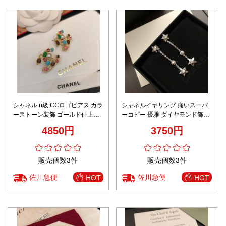
シャネル n級 CCロゴピアス カラ
シャネルイヤリング 痛いスーパ
ーストーン装飾 ゴールド仕上げ
ーコピー 優雅 ダイヤモンド飾り
新作
星かたち イヤリング 品質保証 シ
4850円
3750円
ルバー
販売個数3件
販売個数3件
佐川急便
佐川急便
HOT
HOT