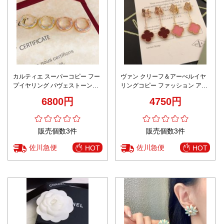
カルティエ スーパーコピー フー
ヴァン クリーフ＆アーぺルイヤ
プイヤリング パヴェストーン仕
リングコピー ファッション アク
様 秘密厳守配送
セサリー 四つ葉 多色可選
6800円
4750円
販売個数3件
販売個数3件
佐川急便
佐川急便
HOT
HOT