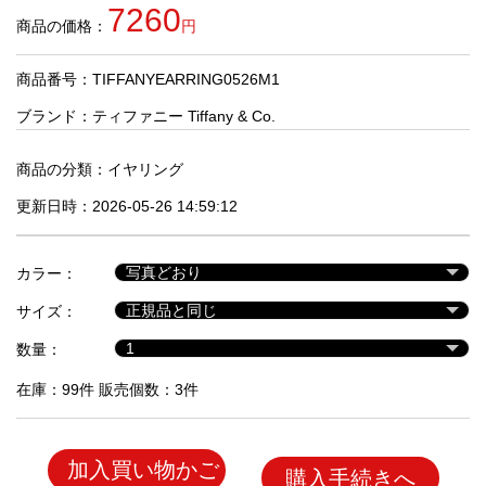
品
7260
商品の価格：
円
商品番号：TIFFANYEARRING0526M1
人
気
ブランド：
ティファニー Tiffany & Co.
商
品
商品の分類：
イヤリング
更新日時：2026-05-26 14:59:12
セ
ー
カラー：
ル
商
サイズ：
品
数量：
在庫：99件 販売個数：3件
加入買い物かご
購入手続きへ