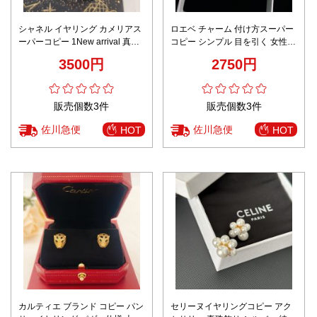
シャネル イヤリング カメリアス
ロエベ チャーム 付け方スーパー
ーパーコピー 1New arrival 真珠
コピー シンプル 目を引く 女性
シンプル 女性 青春風 18Kゴール
アクセサリー 水晶飾り ホワイト
3500円
2750円
ド ホワイト
販売個数3件
販売個数3件
佐川急便
佐川急便
HOT
HOT
カルティエ ブランド コピー パン
セリーヌイヤリングコピー アク