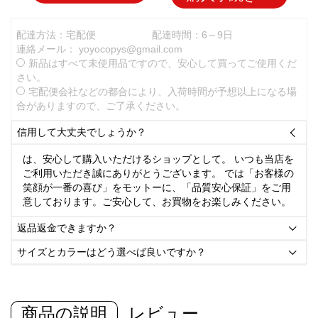
配達方法：宅配便
配達時間：6～9日
連絡メール：
yoyocopys@gmail.com
新品はすべて未使用品ですので、安心して買ってご使用くだ
さい。
宅配便会社などの都合により、入荷時間が予想以上になる場
合がありますので、ご了承ください。
信用して大丈夫でしょうか？

は、安心して購入いただけるショップとして。 いつも当店を
ご利用いただき誠にありがとうございます。 では「お客様の
笑顔が一番の喜び」をモットーに、「品質安心保証」をご用
意しております。ご安心して、お買物をお楽しみください。
返品返金できますか？

サイズとカラーはどう選べば良いですか？

商品の説明
レビュー