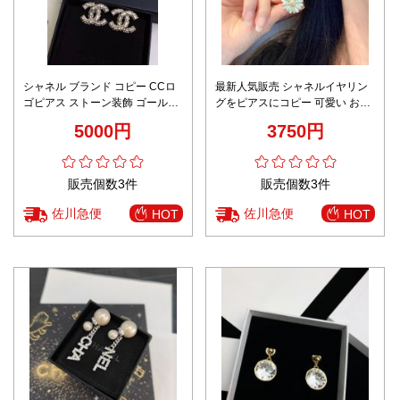
シャネル ブランド コピー CCロ
最新人気販売 シャネルイヤリン
ゴピアス ストーン装飾 ゴールド
グをピアスにコピー 可愛い おし
エレガントデザイン 即納対応
ゃれ ヒナギク 雛菊 ブルー
5000円
3750円
販売個数3件
販売個数3件
佐川急便
佐川急便
HOT
HOT