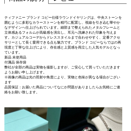
ティファニー ブランド コピー仕様ラウンドイヤリングは、中央ストーンを
囲むように多彩なカラーストーンを精巧に配置し、視線を引き込む華やか
なデザインへ仕上げられています。細部まで整えられたメタルフレームと
立体感あるフォルムが高級感を演出し、耳元へ洗練された印象を与えま
す。カジュアルコーデからドレススタイルまで合わせやすく、定番アクセ
サリーとして長く愛用できる点も魅力です。ブランド コピーならではの再
現度と丁寧な仕上げにより、存在感と上質感を両立した人気モデルとなっ
ています。
新品 未使用品
付属品 保存袋
弊社が全部の商品は実物を撮影しますが、ご安心して買っていただきます
ようお願い申し上げます。
※画像の商品は光の照射や角度により、実物と色味が異なる場合がござい
ます
品質保証：お届いた商品についてなにか問題がありましたらお気軽にご連
絡をお願い致します。