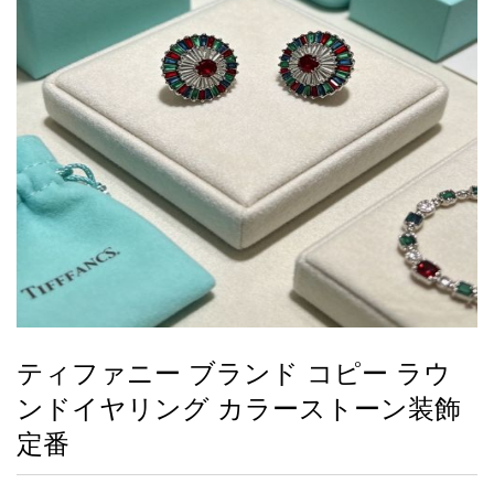
録
ー
ら
アイフォーンケ
管
せ
2026人気特集
アクセサリー
衣装セット
住まい用品
スカーフ
バッグ
ズボン
ベルト
財布
時計
小物
服
靴
ース
理
最
新
製
品
ティファニー ブランド コピー ラウ
お
ンドイヤリング カラーストーン装飾
す
す
定番
め
商