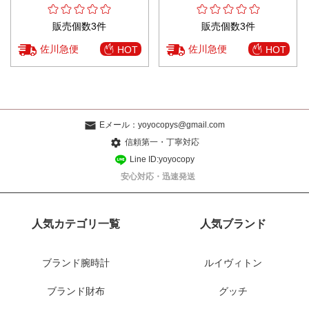
販売個数3件
販売個数3件
佐川急便
佐川急便
HOT
HOT
Eメール：
yoyocopys@gmail.com
信頼第一・丁寧対応
Line ID:yoyocopy
安心対応・迅速発送
人気カテゴリ一覧
人気ブランド
ブランド腕時計
ルイヴィトン
ブランド財布
グッチ