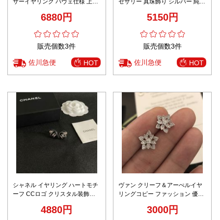
サーイヤリング パヴェ仕様 上質
セサリー 真珠飾り シルバー 純銀
感
キラキラ レディース 花形 ホワイ
6880円
5150円
ト
販売個数3件
販売個数3件
佐川急便
佐川急便
HOT
HOT
シャネル イヤリング ハートモチ
ヴァン クリーフ＆アーぺルイヤ
ーフ CCロゴ クリスタル装飾
リングコピー ファッション 優雅
2025新作 AAA級レプリカ
レディ 華やかな雰囲気 シルバー
4880円
3000円