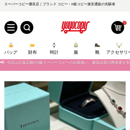
スーパーコピー優良店｜ブランド コピー・n級コピー激安通販の先駆者
0
新
バッグ
規
ロ
財布
時計
服
靴
アクセサリ
📢
当店は正真正銘のn級スーパーコピーのみ取扱い。最高品質の再現度を
ユ
グ
📢
2026春の新作続々更新中！期間中のご注文でお得な割引をご利用いただ
0
📢
新作入荷！ルイ・ヴィトンスーパーコピー バッグ最新モデルが登場。上
ー
イ
📢
当店は正真正銘のn級スーパーコピーのみ取扱い。最高品質の再現度を
ザ
ン
オ
📢
2026春の新作続々更新中！期間中のご注文でお得な割引をご利用いただ
ー
ー
お
📢
新作入荷！ルイ・ヴィトンスーパーコピー バッグ最新モデルが登場。上
yoyocopys@gmail.com
登
ダ
知