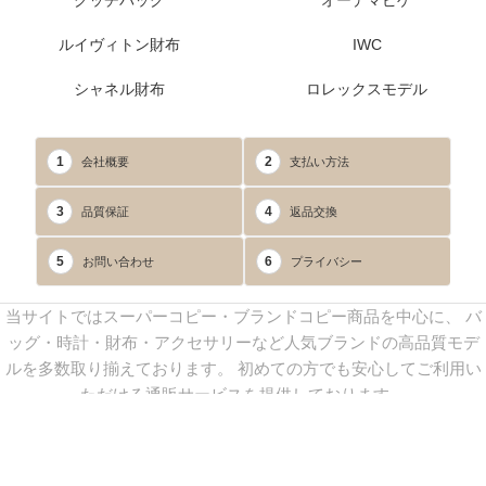
グッチバッグ
オーデマピゲ
ルイヴィトン財布
IWC
シャネル財布
ロレックスモデル
1
2
会社概要
支払い方法
3
4
品質保証
返品交換
5
6
お問い合わせ
プライバシー
当サイトではスーパーコピー・ブランドコピー商品を中心に、 バ
ッグ・時計・財布・アクセサリーなど人気ブランドの高品質モデ
ルを多数取り揃えております。 初めての方でも安心してご利用い
ただける通販サービスを提供しております。
連絡先：
yoyocopys@gmail.com
／ Line: yoyocopy ／ 店長：渡辺
実香 ／ 営業時間：08：30～23：30（24時間受付）
※当WEBサイト掲載写真の無断転載・外部利用を禁止します。