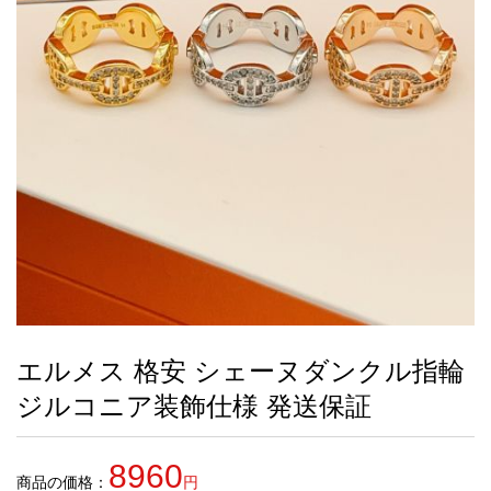
録
ー
ら
アイフォーンケ
管
せ
2026人気特集
アクセサリー
衣装セット
住まい用品
スカーフ
バッグ
ズボン
ベルト
財布
時計
小物
服
靴
ース
理
最
新
製
品
エルメス 格安 シェーヌダンクル指輪
お
ジルコニア装飾仕様 発送保証
す
す
め
8960
商
商品の価格：
円