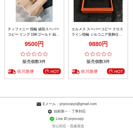
ティファニー 指輪 値段スーパー
エルメス スーパーコピー クロス
コピー リング 18Kゴールド 結び
ライン指輪 ジルコニア装飾仕様
優雅 海外セレブが愛用する 3色
高評価
9500円
9880円
可選
販売個数3件
販売個数3件
佐川急便
佐川急便
HOT
HOT
Eメール：
yoyocopys@gmail.com
信頼第一・丁寧対応
Line ID:yoyocopy
安心対応・迅速発送