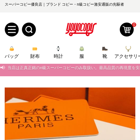
スーパーコピー優良店｜ブランド コピー・n級コピー激安通販の先駆者
0
新
バッグ
規
ロ
財布
時計
服
靴
アクセサリ
📢
当店は正真正銘のn級スーパーコピーのみ取扱い。最高品質の再現度を
ユ
グ
📢
2026春の新作続々更新中！期間中のご注文でお得な割引をご利用いただ
0
ー
イ
📢
新作入荷！ルイ・ヴィトンスーパーコピー バッグ最新モデルが登場。上
📢
当店は正真正銘のn級スーパーコピーのみ取扱い。最高品質の再現度を
ザ
ン
オ
📢
2026春の新作続々更新中！期間中のご注文でお得な割引をご利用いただ
ー
ー
お
📢
yoyocopys@gmail.com
新作入荷！ルイ・ヴィトンスーパーコピー バッグ最新モデルが登場。上
登
ダ
知