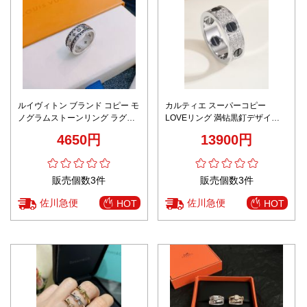
ルイヴィトン ブランド コピー モ
カルティエ スーパーコピー
ノグラムストーンリング ラグジ
LOVEリング 満钻黒釘デザイン
ュアリージュエリーデザイン 満
高級感仕上げ 精密ディテール
4650円
13900円
足度高い
販売個数3件
販売個数3件
佐川急便
佐川急便
HOT
HOT