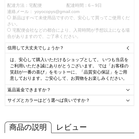
配達方法：宅配便
配達時間：6～9日
連絡メール：
yoyocopys@gmail.com
新品はすべて未使用品ですので、安心して買ってご使用くだ
さい。
宅配便会社などの都合により、入荷時間が予想以上になる場
合がありますので、ご了承ください。
信用して大丈夫でしょうか？

は、安心して購入いただけるショップとして。 いつも当店を
ご利用いただき誠にありがとうございます。 では「お客様の
笑顔が一番の喜び」をモットーに、「品質安心保証」をご用
意しております。ご安心して、お買物をお楽しみください。
返品返金できますか？

サイズとカラーはどう選べば良いですか？

商品の説明
レビュー