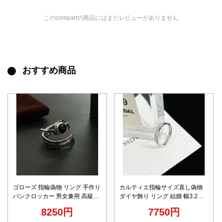
このcompartの商品にはまだレビューがありません
おすすめ商品
ゴローズ 指輪偽物 リング 手作り
カルティエ指輪サイズ直し偽物
パンクロッカー 男女兼用 高級品
ダイヤ飾り リング 結婚 幅3.2mm
シンプル 羽形 一番安い シルバー
シンプル シルバー
8250円
7750円