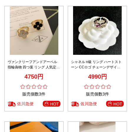
ヴァンクリーフアンドアーペル
シャネル n級 リング ハートスト
指輪偽物 四つ葉 リング 人気定番
ーン CCロゴ チェーンデザイン
ファッション 多色可選
エレガント指輪
4750円
4990円
販売個数3件
販売個数3件
佐川急便
佐川急便
HOT
HOT