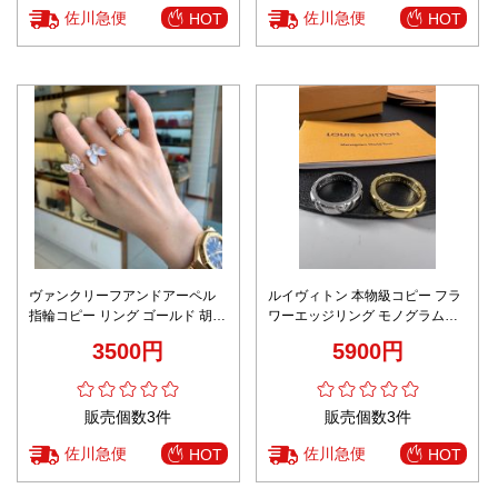
佐川急便
佐川急便
HOT
HOT
ヴァンクリーフアンドアーペル
ルイヴィトン 本物級コピー フラ
指輪コピー リング ゴールド 胡蝶
ワーエッジリング モノグラムジ
かたち ダイヤ飾り ゴールド
ュエリーデザイン 定番
3500円
5900円
販売個数3件
販売個数3件
佐川急便
佐川急便
HOT
HOT