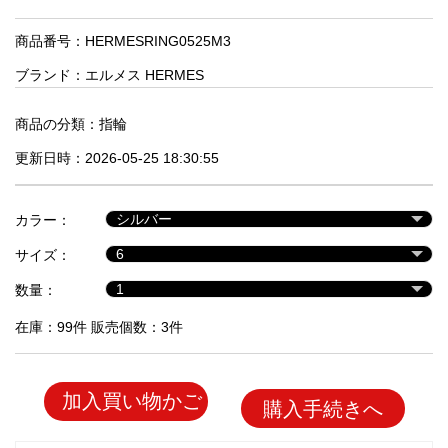
品
商品番号：HERMESRING0525M3
ブランド：
エルメス HERMES
人
気
商
商品の分類：
指輪
品
更新日時：2026-05-25 18:30:55
セ
カラー：
ー
サイズ：
ル
商
数量：
品
在庫：99件 販売個数：3件
加入買い物かご
購入手続きへ