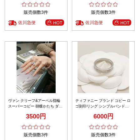
販売個数3件
販売個数3件
佐川急便
佐川急便
HOT
HOT
ヴァン クリーフ&アーペル指輪
ティファニー ブランド コピー ロ
スーパーコピー 胡蝶かたち ダイ
ゴ刻印リング シンプルバンドデ
ヤ飾り リング ゴールド
ザイン 上質感 精密ディテール 高
3500円
6000円
再現度
販売個数3件
販売個数3件