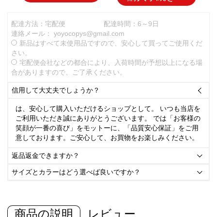
配達方法：宅配便
配達時間：6～9日
連絡メール：
yoyocopys@gmail.com
新品はすべて未使用品ですので、安心して買ってご使用くだ
さい。
宅配便会社などの都合により、入荷時間が予想以上になる場
合がありますので、ご了承ください。
信用して大丈夫でしょうか？

は、安心して購入いただけるショップとして。 いつも当店を
ご利用いただき誠にありがとうございます。 では「お客様の
笑顔が一番の喜び」をモットーに、「品質安心保証」をご用
意しております。ご安心して、お買物をお楽しみください。
返品返金できますか？

サイズとカラーはどう選べば良いですか？

商品の説明
レビュー