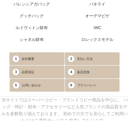
バレンシアガバッグ
パネライ
グッチバッグ
オーデマピゲ
ルイヴィトン財布
IWC
シャネル財布
ロレックスモデル
1
2
会社概要
支払い方法
3
4
品質保証
返品交換
5
6
お問い合わせ
プライバシー
当サイトではスーパーコピー・ブランドコピー商品を中心に、 バ
ッグ・時計・財布・アクセサリーなど人気ブランドの高品質モデ
ルを多数取り揃えております。 初めての方でも安心してご利用い
ただける通販サービスを提供しております。
連絡先：
yoyocopys@gmail.com
／ Line: yoyocopy ／ 店長：渡辺