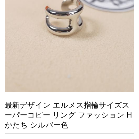
録
ー
ら
アイフォーンケ
管
せ
2026人気特集
アクセサリー
衣装セット
住まい用品
スカーフ
バッグ
ズボン
ベルト
財布
時計
小物
服
靴
ース
理
最
新
製
品
最新デザイン エルメス指輪サイズス
お
ーパーコピー リング ファッション H
す
す
かたち シルバー色
め
商