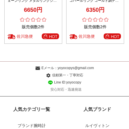
ェーンリング メタルリンクジュ
ゴパールリング ゴールド調デザ
エリー 高評価
イン 上質感
6650円
6350円
販売個数2件
販売個数2件
佐川急便
佐川急便
HOT
HOT
Eメール：
yoyocopys@gmail.com
信頼第一・丁寧対応
Line ID:yoyocopy
安心対応・迅速発送
人気カテゴリ一覧
人気ブランド
ブランド腕時計
ルイヴィトン