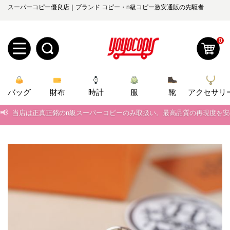
スーパーコピー優良店｜ブランド コピー・n級コピー激安通販の先駆者
0
新
バッグ
規
ロ
財布
時計
服
靴
アクセサリ
📢
当店は正真正銘のn級スーパーコピーのみ取扱い。最高品質の再現度を
ユ
グ
📢
2026春の新作続々更新中！期間中のご注文でお得な割引をご利用いただ
0
ー
イ
📢
新作入荷！ルイ・ヴィトンスーパーコピー バッグ最新モデルが登場。上
ザ
ン
📢
当店は正真正銘のn級スーパーコピーのみ取扱い。最高品質の再現度を
オ
📢
2026春の新作続々更新中！期間中のご注文でお得な割引をご利用いただ
ー
ー
お
yoyocopys@gmail.com
📢
新作入荷！ルイ・ヴィトンスーパーコピー バッグ最新モデルが登場。上
登
ダ
知