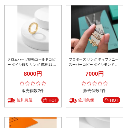
クロムハーツ指輪ゴールドコピ
プロポーズ リング ティファニー
ー ダイヤ飾り リング 優雅 22ｋ
スーパーコピー ダイヤモンド 指
ゴールド 結婚 シンプル
輪 おしゃれ 個性的 開け口 18Kゴ
8000円
7000円
ールド 3色可選
販売個数2件
販売個数2件
佐川急便
佐川急便
HOT
HOT