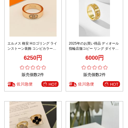
エルメス 格安 Hロゴリング ライ
2025年のお買い得品 ディオール
ンストーン装飾 コンビカラー仕
指輪店舗コピー リング ダイヤ飾
様 口コミ多数
り 上質 優雅レディ ゴールド色
6250円
6000円
販売個数2件
販売個数2件
佐川急便
佐川急便
HOT
HOT