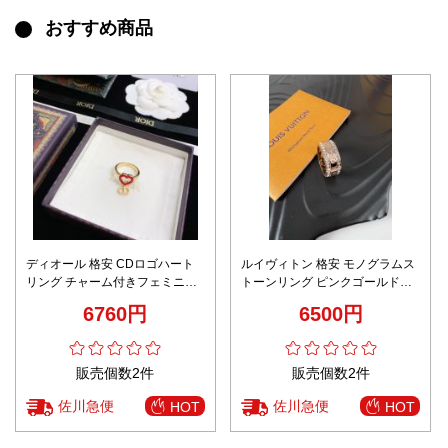
おすすめ商品
ディオール 格安 CDロゴハート
ルイヴィトン 格安 モノグラムス
リング チャーム付きフェミニン
トーンリング ピンクゴールドジ
デザイン 高品質
ュエリー 高品質
6760円
6500円
販売個数2件
販売個数2件
佐川急便
佐川急便
HOT
HOT