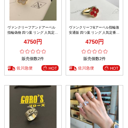
ヴァンクリーフアンドアーペル
ヴァンクリーフ&アーペル指輪激
指輪偽物 四つ葉 リング 人気定番
安通販 四つ葉 リング 人気定番
ファッション 多色可選
ファッション レッド
4750円
4750円
販売個数2件
販売個数2件
佐川急便
佐川急便
HOT
HOT