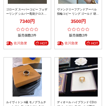
ゴローズ スーパーコピー フェザ
ヴァンクリーフアンドアーペル
ーリング シルバー彫刻クロス装
指輪コピー リング ゴールド 胡蝶
飾 本格派モデル
かたち ダイヤ飾り ゴールド
7340円
3500円
販売個数2件
販売個数2件
佐川急便
佐川急便
HOT
HOT
ルイヴィトン n級 モノグラムチ
ディオール ハイブランド CDロ