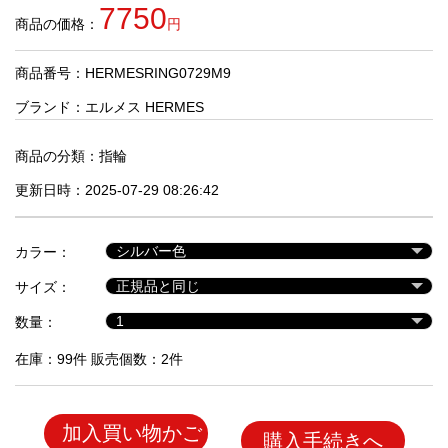
品
7750
商品の価格：
円
商品番号：HERMESRING0729M9
人
気
ブランド：
エルメス HERMES
商
品
商品の分類：
指輪
更新日時：2025-07-29 08:26:42
セ
ー
カラー：
ル
商
サイズ：
品
数量：
在庫：99件 販売個数：2件
加入買い物かご
購入手続きへ