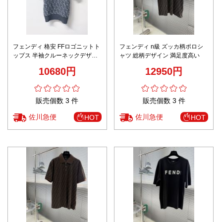
フェンディ 格安 FFロゴニットト
フェンディ n級 ズッカ柄ポロシ
ップス 半袖クルーネックデザイ
ャツ 総柄デザイン 満足度高い
ン 高品質
10680円
12950円
販売個数 3 件
販売個数 3 件
佐川急便
佐川急便
HOT
HOT