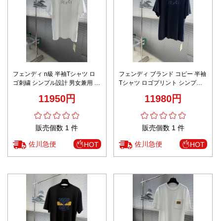
フェンディ n級 半袖Tシャツ ロ
フェンディ ブランド コピー 半袖
ゴ刺繍 シンプル設計 男女兼用 満
Tシャツ ロゴプリント シンプル
足度高い
設計 男女兼用 口コミ多数
11950円
11980円
販売個数 1 件
販売個数 1 件
佐川急便
佐川急便
HOT
HOT