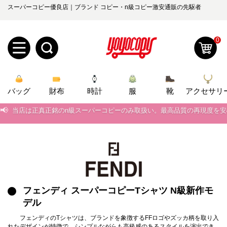
スーパーコピー優良店｜ブランド コピー・n級コピー激安通販の先駆者
0
新
バッグ
規
ロ
財布
時計
服
靴
アクセサリ
📢
当店は正真正銘のn級スーパーコピーのみ取扱い。最高品質の再現度を
ユ
グ
📢
2026春の新作続々更新中！期間中のご注文でお得な割引をご利用いただ
0
ー
イ
📢
新作入荷！ルイ・ヴィトンスーパーコピー バッグ最新モデルが登場。上
ザ
ン
📢
当店は正真正銘のn級スーパーコピーのみ取扱い。最高品質の再現度を
オ
ー
📢
2026春の新作続々更新中！期間中のご注文でお得な割引をご利用いただ
フェンディ スーパーコピーTシャツ N級新作モ
ー
お
yoyocopys@gmail.com
デル
📢
新作入荷！ルイ・ヴィトンスーパーコピー バッグ最新モデルが登場。上
登
ダ
知
フェンディのTシャツは、ブランドを象徴するFFロゴやズッカ柄を取り入
れたデザインが特徴で、シンプルながらも高級感のあるスタイルを演出でき