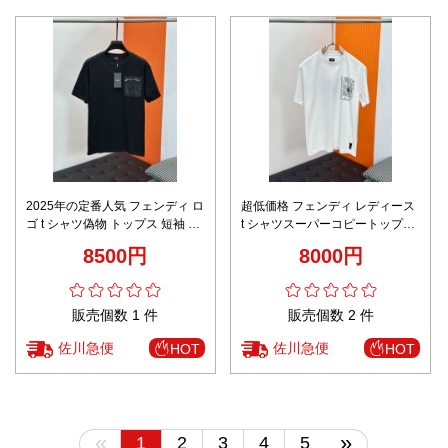
2025年の定番人気 フェンディ ロ
超低価格 フェンディ レディース
ゴ t シャツ偽物 トップス 短袖 純
t シャツスーパーコピートップス
綿 ブラック
短袖 純綿 プリント ホワイト
8500円
8000円
販売個数 1 件
販売個数 2 件
佐川急便
佐川急便
HOT
HOT
«
»
1
2
3
4
5