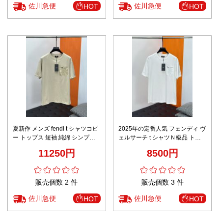
佐川急便
佐川急便
HOT
HOT
夏新作 メンズ fendi t シャツコピ
2025年の定番人気 フェンディ ヴ
ー トップス 短袖 純綿 シンプル
ェルサーチ t シャツＮ級品 トッ
ベージュ色
プス 短袖 純綿 ホワイト
11250円
8500円
販売個数 2 件
販売個数 3 件
佐川急便
佐川急便
HOT
HOT