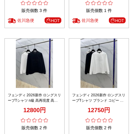
販売個数 3 件
販売個数 1 件
佐川急便
佐川急便
HOT
HOT
フェンディ 2026新作 ロングスリ
フェンディ 2026新作 ロングスリ
ーブTシャツ n級 高再現度 高品
ーブTシャツ ブランド コピー 高
質仕上げ 男女兼用 快適な着心地
再現度 高品質仕上げ 男女兼用 快
12800円
12750円
高評価口コミ多数 安心サイト
適な着心地 高評価口コミ多数 安
心サイト
販売個数 2 件
販売個数 2 件