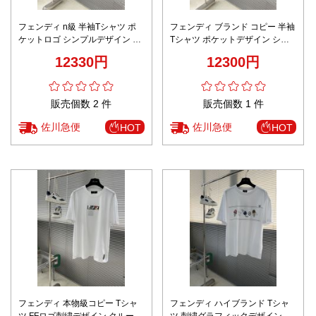
フェンディ n級 半袖Tシャツ ポ
フェンディ ブランド コピー 半袖
ケットロゴ シンプルデザイン 男
Tシャツ ポケットデザイン シン
女兼用 激安
プル設計 男女兼用 新作
12330円
12300円
販売個数 2 件
販売個数 1 件
佐川急便
佐川急便
HOT
HOT
フェンディ 本物級コピー Tシャ
フェンディ ハイブランド Tシャ
ツ FFロゴ刺繍デザイン クルーネ
ツ 刺繍グラフィックデザイン ク