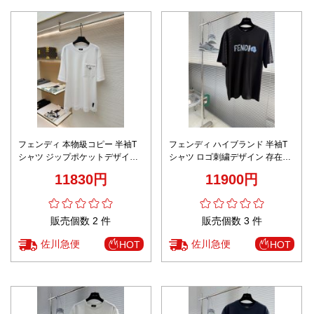
フェンディ 本物級コピー 半袖T
フェンディ ハイブランド 半袖T
シャツ ジップポケットデザイン
シャツ ロゴ刺繍デザイン 存在感
シンプル設計 男女兼用 高品質
モデル 男女兼用 安心サイト
11830円
11900円
販売個数 2 件
販売個数 3 件
佐川急便
佐川急便
HOT
HOT