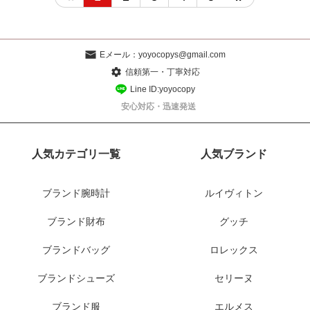
Eメール：
yoyocopys@gmail.com
信頼第一・丁寧対応
Line ID:yoyocopy
安心対応・迅速発送
人気カテゴリ一覧
人気ブランド
ブランド腕時計
ルイヴィトン
ブランド財布
グッチ
ブランドバッグ
ロレックス
ブランドシューズ
セリーヌ
ブランド服
エルメス