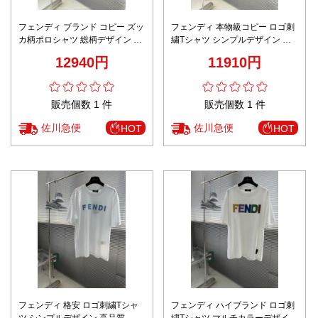
フェンディ ブランド コピー ズッ
フェンディ 本物級コピー ロゴ刺
カ柄ポロシャツ 総柄デザイン 口
繍Tシャツ シンプルデザイン 満
コミ多数
足度高い
12940円
11910円
販売個数 1 件
販売個数 1 件
佐川急便
佐川急便
HOT
HOT
フェンディ 格安 ロゴ刺繍Tシャ
フェンディ ハイブランド ロゴ刺
ツ シンプルデザイン 高品質
繍Tシャツ マルチカラーデザイン