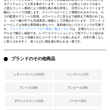
録
るアイテムとして人気を集めています。シルエットは程よくゆとりがあり、
ー
ら
上質なコットン素材により快適な着心地を実現し、日常からストリートまで
幅広いシーンで活躍します。スーパーコピーとして展開されるモデルも、ロ
アイフォーンケ
管
せ
ゴの配置やプリントの質感、カラーリングに至るまで細部まで再現されてお
2026人気特集
アクセサリー
衣装セット
住まい用品
スカーフ
バッグ
ズボン
ベルト
財布
時計
小物
服
靴
ース
り、コピー服の中でも完成度高い偽物として評価されています。ブランド コ
ピーとしても自然な着用感を保ちつつ、違和感のないスタイリングが可能で
理
す。
フェンディ スーパーコピー商品一覧はこちら
では、定番からトレンドモ
デルまで幅広く確認でき、レプリカファッションとして他ブランドと組み合
わせることでより洗練されたコーディネートを楽しめます。日常の着こなし
に取り入れやすく、使うたびに満足感が得られる一着です。
最
新
ブランドのその他商品
製
品
レディースバッグ(215)
メンズバッグ(7)
お
Tシャツ(139)
ワンピース(26)
す
す
め
ダウンジャケット(10)
パーカー(21)
商