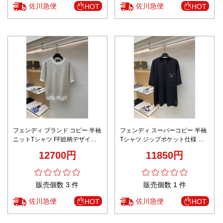
佐川急便
佐川急便
HOT
HOT
フェンディ ブランド コピー 半袖
フェンディ スーパーコピー 半袖
ニットTシャツ FF総柄デザイン
Tシャツ ジップポケット仕様 ミ
上質編み 男女兼用 高級感仕上げ
ニマルデザイン 男女兼用 丁寧な
12700円
11850円
縫製
販売個数 3 件
販売個数 1 件
佐川急便
佐川急便
HOT
HOT