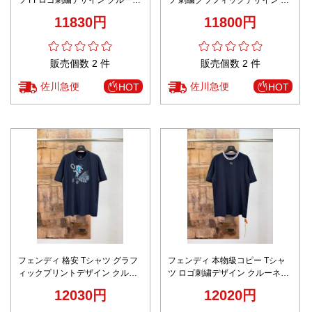
ック仕様 シンプルデザイン
ルーネック仕様 肌触り良好
11830円
11800円
販売個数 2 件
販売個数 2 件
佐川急便
佐川急便
HOT
HOT
フェンディ 格安 Tシャツ グラフ
フェンディ 本物級コピー Tシャ
ィックプリントデザイン クルー
ツ ロゴ刺繍デザイン クルーネッ
ネック仕様 男女兼用
ク仕様 通気
12030円
12020円