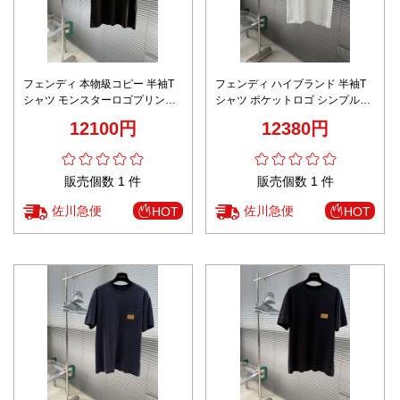
フェンディ 本物級コピー 半袖T
フェンディ ハイブランド 半袖T
シャツ モンスターロゴプリント
シャツ ポケットロゴ シンプル設
存在感デザイン 満足度高い
計 男女兼用 高評価
12100円
12380円
販売個数 1 件
販売個数 1 件
佐川急便
佐川急便
HOT
HOT