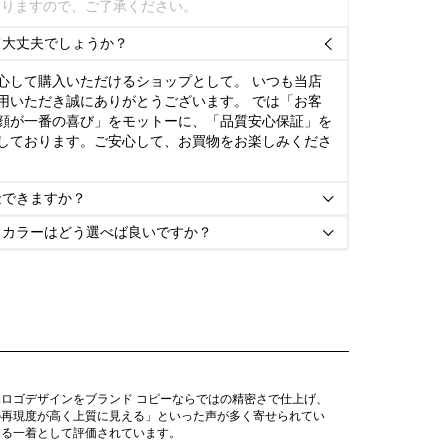
ありますので、ご了承ください。
て大丈夫でしょうか？

心して購入いただけるショップとして。 いつも当店
用いただき誠にありがとうございます。 では「お客
顔が一番の喜び」をモットーに、「品質安心保証」を
しております。ご安心して、お買物をお楽しみくださ
金できますか？

とカラーはどう選べば良いですか？

ロゴデザインをブランド コピーならではの精密さで仕上げ、
の再現度が高く上質に見える」といった声が多く寄せられてい
きる一着として評価されています。