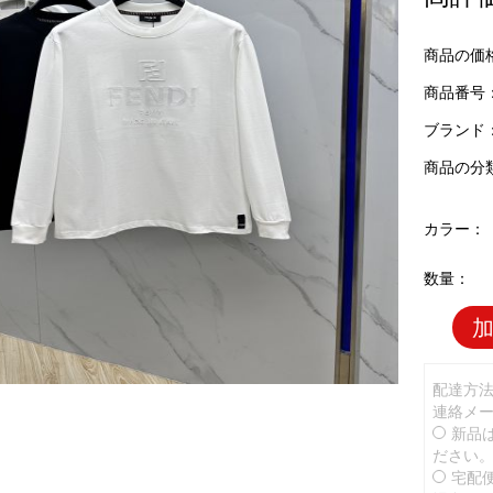
商品の価
商品番号：F
ブランド
商品の分
カラー：
数量：
配達方
連絡メ
新品
ださい
宅配