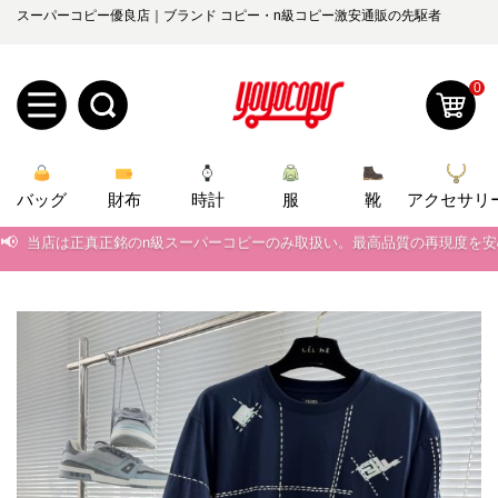
スーパーコピー優良店｜ブランド コピー・n級コピー激安通販の先駆者
0
新
バッグ
規
ロ
財布
時計
服
靴
アクセサリ
📢
当店は正真正銘のn級スーパーコピーのみ取扱い。最高品質の再現度を
ユ
グ
📢
2026春の新作続々更新中！期間中のご注文でお得な割引をご利用いただ
0
ー
イ
📢
新作入荷！ルイ・ヴィトンスーパーコピー バッグ最新モデルが登場。上
📢
当店は正真正銘のn級スーパーコピーのみ取扱い。最高品質の再現度を
ザ
ン
オ
📢
2026春の新作続々更新中！期間中のご注文でお得な割引をご利用いただ
ー
ー
お
yoyocopys@gmail.com
📢
新作入荷！ルイ・ヴィトンスーパーコピー バッグ最新モデルが登場。上
登
ダ
知