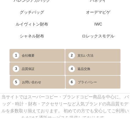
バレンシアガバッグ
パネライ
グッチバッグ
オーデマピゲ
ルイヴィトン財布
IWC
シャネル財布
ロレックスモデル
1
2
会社概要
支払い方法
3
4
品質保証
返品交換
5
6
お問い合わせ
プライバシー
当サイトではスーパーコピー・ブランドコピー商品を中心に、 バ
ッグ・時計・財布・アクセサリーなど人気ブランドの高品質モデ
ルを多数取り揃えております。 初めての方でも安心してご利用い
ただける通販サービスを提供しております。
連絡先：
yoyocopys@gmail.com
／ Line: yoyocopy ／ 店長：渡辺