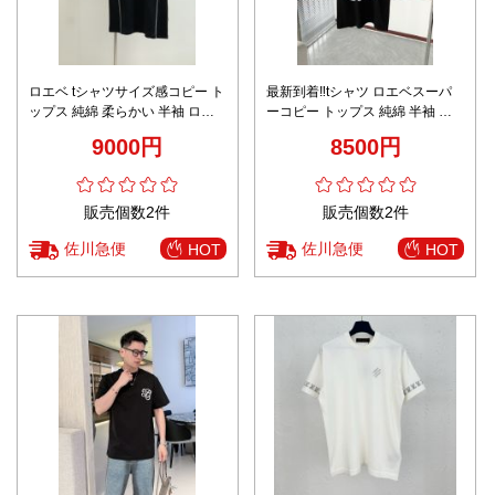
ロエベ tシャツサイズ感コピー ト
最新到着‼tシャツ ロエベスーパ
ップス 純綿 柔らかい 半袖 ロゴ
ーコピー トップス 純綿 半袖 シ
刺繍 ブラック
ンプル 柔軟 ゆったり ロゴプリン
9000円
8500円
ト ブラック
販売個数2件
販売個数2件
佐川急便
佐川急便
HOT
HOT