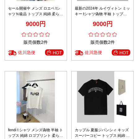
セール開催中 メンズ ロエベ tシ
最新の2024年 ルイヴィトン ミッ
ャツＮ級品 トップス 純綿 柔らか
キー tシャツ偽物 半袖 トップス
い 半袖 プリント ブラック
プリント 純綿 ホワイト
9000円
9000円
販売個数2件
販売個数2件
佐川急便
佐川急便
HOT
HOT
fendi t シャツ メンズ偽物 半袖 ト
カップル 夏服ジバンシィ キッズ
ップス 純綿 ロゴプリント 柔らか
スーパーコピー トップス 純綿 半