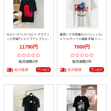
ロエベ スーパーコピー グラフィ
爆買いで大得価のジバンシィ tシ
ック半袖Tシャツ アートプリント
ャツ レディース偽物 半袖 トップ
インパクトデザイン 精密ディテ
ス 夏服 プリント 純綿 ファッシ
11790円
7000円
ール
ョン ホワイト
販売個数2件
販売個数2件
佐川急便
佐川急便
HOT
HOT