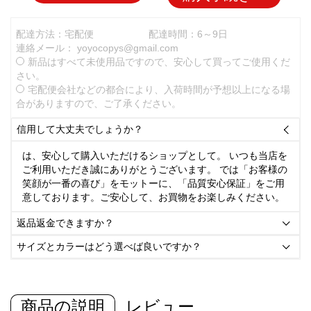
配達方法：宅配便
配達時間：6～9日
連絡メール：
yoyocopys@gmail.com
新品はすべて未使用品ですので、安心して買ってご使用くだ
さい。
宅配便会社などの都合により、入荷時間が予想以上になる場
合がありますので、ご了承ください。
信用して大丈夫でしょうか？

は、安心して購入いただけるショップとして。 いつも当店を
ご利用いただき誠にありがとうございます。 では「お客様の
笑顔が一番の喜び」をモットーに、「品質安心保証」をご用
意しております。ご安心して、お買物をお楽しみください。
返品返金できますか？

サイズとカラーはどう選べば良いですか？

商品の説明
レビュー