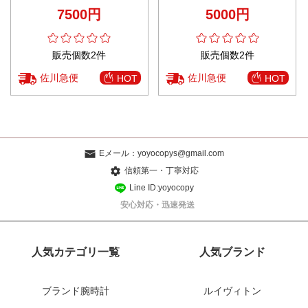
い シンプル ファッション ホワイ
袖 柔らかい ロゴプリント 男女兼
7500円
5000円
ト
用 ブラック
販売個数2件
販売個数2件
佐川急便
佐川急便
HOT
HOT
Eメール：
yoyocopys@gmail.com
信頼第一・丁寧対応
Line ID:yoyocopy
安心対応・迅速発送
人気カテゴリ一覧
人気ブランド
ブランド腕時計
ルイヴィトン