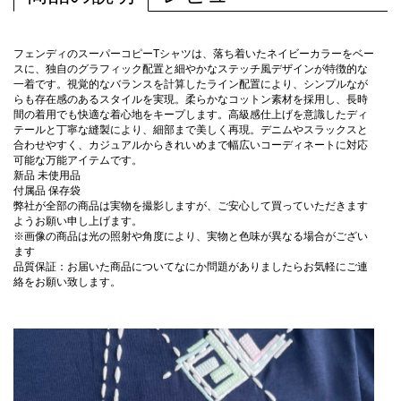
フェンディのスーパーコピーTシャツは、落ち着いたネイビーカラーをベー
スに、独自のグラフィック配置と細やかなステッチ風デザインが特徴的な
一着です。視覚的なバランスを計算したライン配置により、シンプルなが
らも存在感のあるスタイルを実現。柔らかなコットン素材を採用し、長時
間の着用でも快適な着心地をキープします。高級感仕上げを意識したディ
テールと丁寧な縫製により、細部まで美しく再現。デニムやスラックスと
合わせやすく、カジュアルからきれいめまで幅広いコーディネートに対応
可能な万能アイテムです。
新品 未使用品
付属品 保存袋
弊社が全部の商品は実物を撮影しますが、ご安心して買っていただきます
ようお願い申し上げます。
※画像の商品は光の照射や角度により、実物と色味が異なる場合がござい
ます
品質保証：お届いた商品についてなにか問題がありましたらお気軽にご連
絡をお願い致します。