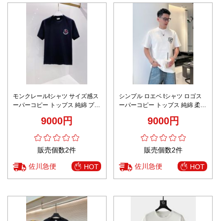
モンクレールtシャツ サイズ感ス
シンプル ロエベ tシャツ ロゴス
ーパーコピー トップス 純綿 プリ
ーパーコピー トップス 純綿 柔ら
ント 半袖 柔らかい ブラック
かい 半袖 プリント ホワイト
9000円
9000円
販売個数2件
販売個数2件
佐川急便
佐川急便
HOT
HOT