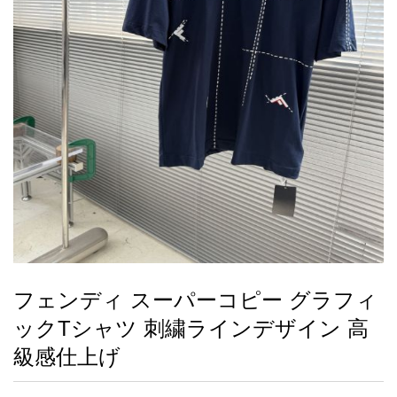
録
ー
ら
アイフォーンケ
管
せ
2026人気特集
アクセサリー
衣装セット
住まい用品
スカーフ
バッグ
ズボン
ベルト
財布
時計
小物
服
靴
ース
理
最
新
製
品
フェンディ スーパーコピー グラフィ
お
ックTシャツ 刺繍ラインデザイン 高
す
す
級感仕上げ
め
商