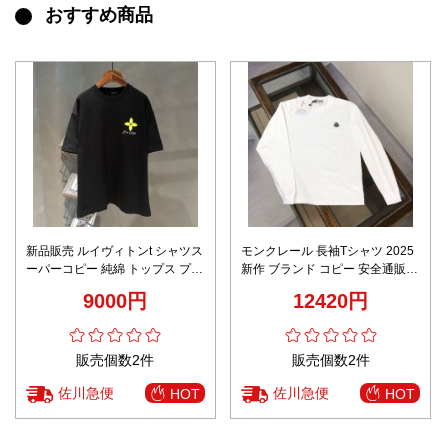
おすすめ商品
新品販売 ルイヴィトンt シャツス
モンクレール 長袖Tシャツ 2025
ーパーコピー 純綿 トップス プリ
新作 ブランド コピー 安全通販
ント 短袖 ブラック
高再現度モデル 上質コットン使
9000円
12420円
用 シンプルデザイン 快適な着心
地
販売個数2件
販売個数2件
佐川急便
佐川急便
HOT
HOT