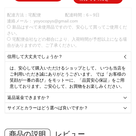
配達方法：宅配便
配達時間：6～9日
連絡メール：
yoyocopys@gmail.com
新品はすべて未使用品ですので、安心して買ってご使用くだ
さい。
宅配便会社などの都合により、入荷時間が予想以上になる場
合がありますので、ご了承ください。
信用して大丈夫でしょうか？

は、安心して購入いただけるショップとして。 いつも当店を
ご利用いただき誠にありがとうございます。 では「お客様の
笑顔が一番の喜び」をモットーに、「品質安心保証」をご用
意しております。ご安心して、お買物をお楽しみください。
返品返金できますか？

サイズとカラーはどう選べば良いですか？

商品の説明
レビュー