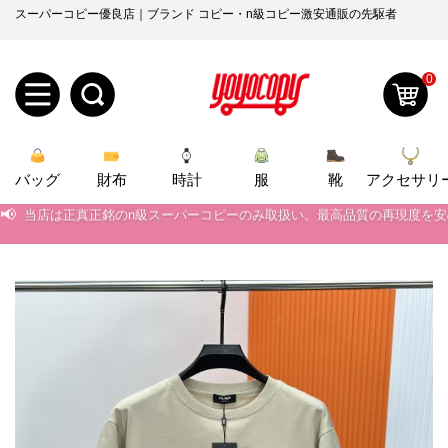
スーパーコピー優良店｜ブランド コピー・n級コピー激安通販の先駆者
0
新
バッグ
規
ロ
財布
時計
服
靴
アクセサリ
📢
当店は正真正銘のn級スーパーコピーのみ取扱い。最高品質の再現度を
ユ
グ
📢
2026春の新作続々更新中！期間中のご注文でお得な割引をご利用いただ
📢
0
新作入荷！ルイ・ヴィトンスーパーコピー バッグ最新モデルが登場。上
ー
イ
📢
当店は正真正銘のn級スーパーコピーのみ取扱い。最高品質の再現度を
ザ
ン
オ
📢
2026春の新作続々更新中！期間中のご注文でお得な割引をご利用いただ
ー
ー
お
📢
新作入荷！ルイ・ヴィトンスーパーコピー バッグ最新モデルが登場。上
yoyocopys@gmail.com
登
ダ
知