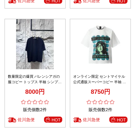
佐川急便
佐川急便
HOT
HOT
数量限定の爆買 バレンシアガの
オンライン限定 セントマイケル
服コピー トップス 半袖 シンプル
公式通販スーパーコピー 半袖 純
純綿 柔らかい 男女兼用 ブラック
綿 トップス プリント ホワイト
8000円
8750円
販売個数2件
販売個数2件
佐川急便
佐川急便
HOT
HOT