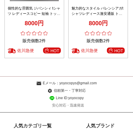
個性的な雰囲気 ジバンシィ tシャ
魅力的なスタイル バレンシアガt
ツ レディースコピー 短袖 トップ
シャツレディース激安通販 トッ
ス 柔らかい ロゴプリント 純綿
プス 純綿 半袖 果物プリント ブ
8000円
8000円
ゆったり ブラック
ラック
販売個数2件
販売個数2件
佐川急便
佐川急便
HOT
HOT
Eメール：
yoyocopys@gmail.com
信頼第一・丁寧対応
Line ID:yoyocopy
安心対応・迅速発送
人気カテゴリ一覧
人気ブランド