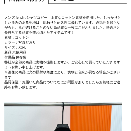
メンズ fendi t シャツコピー、上質なコットン素材を使用した、しっかりと
した厚みのある生地は、肌触りと耐久性に優れています。通気性を保ちな
がらも、肌が透けることのない高品質な一枚にこだわりました。快適さと
長持ちする品質を兼ね備えたアイテムです！
素材：コットン
カラー：写真どおり
サイズ：XS-L
新品 未使用品
付属品 保存袋
弊社が全部の商品は実物を撮影しますが、ご安心して買っていただきます
ようお願い申し上げます。
※画像の商品は光の照射や角度により、実物と色味が異なる場合がござい
ます
品質保証：お届いた商品についてなにか問題がありましたらお気軽にご連
絡をお願い致します。