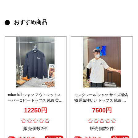
おすすめ商品
miumiu t シャツ アウトレットス
モンクレールtシャツ サイズ感偽
ーパーコピー トップス 純綿 柔ら
物 通気性いい トップス 純綿 プ
かい 長袖 ロゴプリント ゆったり
リント 半袖 ホワイト
12250円
7500円
ブルー
販売個数2件
販売個数2件