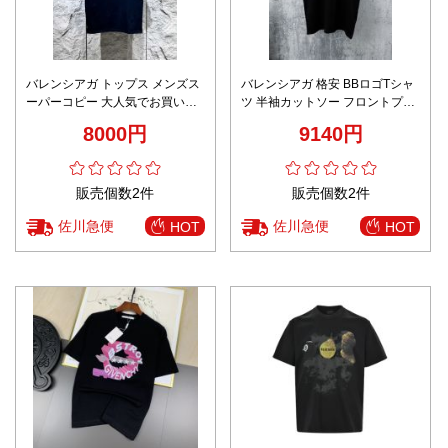
バレンシアガ トップス メンズス
バレンシアガ 格安 BBロゴTシャ
ーパーコピー 大人気でお買い得
ツ 半袖カットソー フロントプリ
なトップス 個性的Tシャツ 純綿
ント モノトーンデザイン 上質感
8000円
9140円
品質保証 柔らかい ブラック
販売個数2件
販売個数2件
佐川急便
佐川急便
HOT
HOT