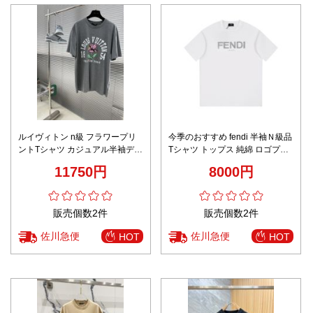
ルイヴィトン n級 フラワープリ
今季のおすすめ fendi 半袖Ｎ級品
ントTシャツ カジュアル半袖デザ
Tシャツ トップス 純綿 ロゴプリ
イン 激安
ント 男女兼用 シンプル 人気品
11750円
8000円
ホワイト
販売個数2件
販売個数2件
佐川急便
佐川急便
HOT
HOT