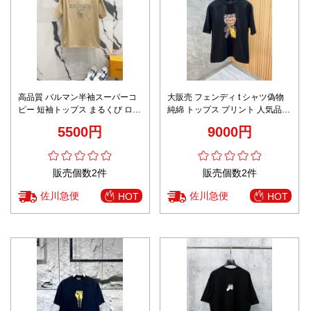
高品質 バルマン半袖スーパーコ
大販売 フェンディ t シャツ偽物
ピー 短袖トップス まるくび ロゴ
純綿 トップス プリント 人気品
プリント 純綿 シンプル ブラウン
短袖 ブラック
5500円
9000円
販売個数2件
販売個数2件
佐川急便
佐川急便
HOT
HOT