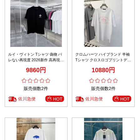
ルイ・ヴィトン Tシャツ 偽物 バ
クロムハーツ ハイブランド 半袖
レない再現度 2026新作 高再現度
Tシャツ クロスロゴプリントデザ
通気 快適な着心地 シンプルデザ
イン 快適な着心地 高再現度モデ
9860円
10880円
イン 上質感 丁寧な縫製
ル
販売個数2件
販売個数2件
佐川急便
佐川急便
HOT
HOT