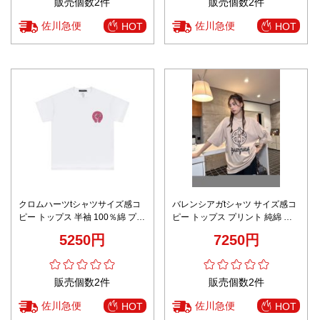
販売個数2件
販売個数2件
佐川急便
佐川急便
HOT
HOT
クロムハーツtシャツサイズ感コ
バレンシアガtシャツ サイズ感コ
ピー トップス 半袖 100％綿 プリ
ピー トップス プリント 純綿 柔
ント ファッション 柔軟 ホワイト
らかい シンプル 短袖 男女兼用
5250円
7250円
ホワイト
販売個数2件
販売個数2件
佐川急便
佐川急便
HOT
HOT