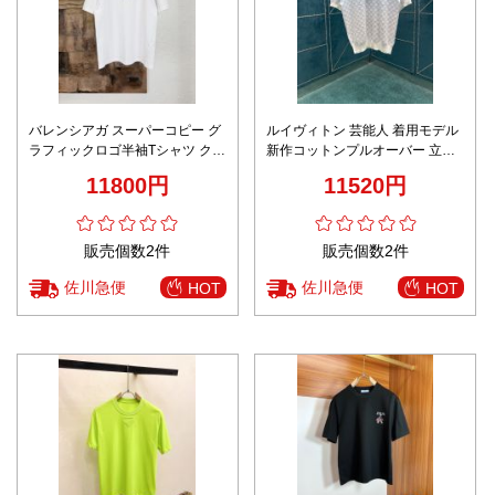
バレンシアガ スーパーコピー グ
ルイヴィトン 芸能人 着用モデル
ラフィックロゴ半袖Tシャツ クル
新作コットンプルオーバー 立体
ーネック アートデザイン 口コミ
感ある刺繍 快適素材使用
11800円
11520円
多数
販売個数2件
販売個数2件
佐川急便
佐川急便
HOT
HOT