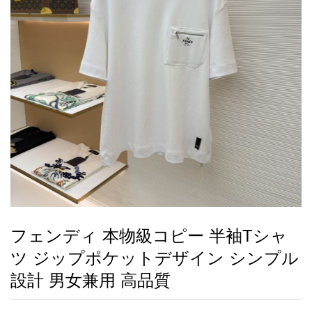
録
ー
ら
アイフォーンケ
管
せ
2026人気特集
アクセサリー
衣装セット
住まい用品
スカーフ
バッグ
ズボン
ベルト
財布
時計
小物
服
靴
ース
理
最
新
製
品
フェンディ 本物級コピー 半袖Tシャ
お
ツ ジップポケットデザイン シンプル
す
す
設計 男女兼用 高品質
め
商