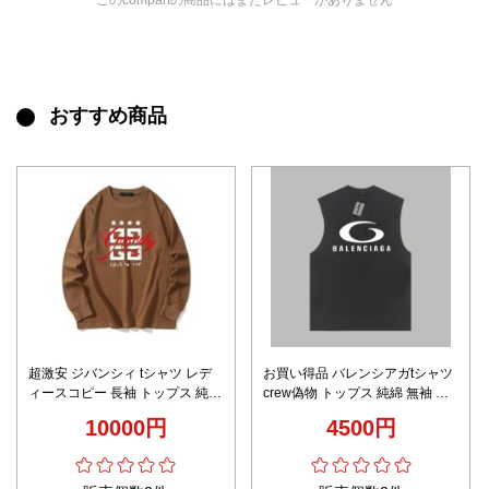
このcompartの商品にはまだレビューがありません
おすすめ商品
超激安 ジバンシィ tシャツ レデ
お買い得品 バレンシアガtシャツ
ィースコピー 長袖 トップス 純綿
crew偽物 トップス 純綿 無袖 触
ドライな肌触り ロゴプリント ブ
り心地が良い グレー
10000円
4500円
ラウン