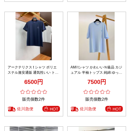
アークテリクス t シャツ ポリエ
AMI tシャツ かわいいＮ級品 カジ
ステル激安通販 通気性いい トッ
ュアル 半袖トップス 純綿 ゆった
プス 半袖 純綿 カジュアル ブル
り シンプル ブルー
6500円
7500円
ー
販売個数2件
販売個数2件
佐川急便
佐川急便
HOT
HOT