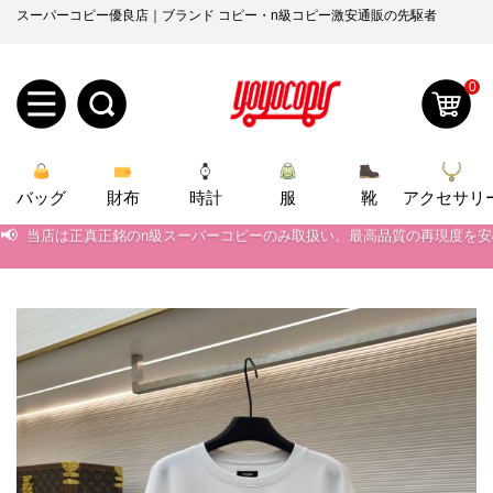
スーパーコピー優良店｜ブランド コピー・n級コピー激安通販の先駆者
0
新
バッグ
規
ロ
財布
時計
服
靴
アクセサリ
📢
当店は正真正銘のn級スーパーコピーのみ取扱い。最高品質の再現度を
ユ
グ
📢
2026春の新作続々更新中！期間中のご注文でお得な割引をご利用いただ
📢
新作入荷！ルイ・ヴィトンスーパーコピー バッグ最新モデルが登場。上
0
ー
イ
📢
当店は正真正銘のn級スーパーコピーのみ取扱い。最高品質の再現度を
ザ
ン
オ
📢
2026春の新作続々更新中！期間中のご注文でお得な割引をご利用いただ
ー
ー
お
📢
新作入荷！ルイ・ヴィトンスーパーコピー バッグ最新モデルが登場。上
yoyocopys@gmail.com
登
ダ
知