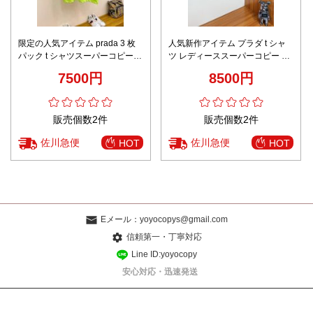
限定の人気アイテム prada 3 枚
人気新作アイテム プラダ t シャ
パック t シャツスーパーコピー
ツ レディーススーパーコピー ト
半袖 柔らかい トップス 純綿 グ
ップス シンプル 半袖 純綿 2色可
7500円
8500円
リーン
選
販売個数2件
販売個数2件
佐川急便
佐川急便
HOT
HOT
Eメール：
yoyocopys@gmail.com
信頼第一・丁寧対応
Line ID:yoyocopy
安心対応・迅速発送