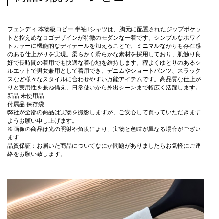
フェンディ 本物級コピー 半袖Tシャツは、胸元に配置されたジップポケッ
トと控えめなロゴデザインが特徴のモダンな一着です。シンプルなホワイ
トカラーに機能的なディテールを加えることで、ミニマルながらも存在感
のある仕上がりを実現。柔らかく滑らかな素材を採用しており、肌触り良
好で長時間の着用でも快適な着心地を維持します。程よくゆとりのあるシ
ルエットで男女兼用として着用でき、デニムやショートパンツ、スラック
スなど様々なスタイルに合わせやすい万能アイテムです。高品質な仕上が
りと実用性を兼ね備え、日常使いから外出シーンまで幅広く活躍します。
新品 未使用品
付属品 保存袋
弊社が全部の商品は実物を撮影しますが、ご安心して買っていただきます
ようお願い申し上げます。
※画像の商品は光の照射や角度により、実物と色味が異なる場合がござい
ます
品質保証：お届いた商品についてなにか問題がありましたらお気軽にご連
絡をお願い致します。