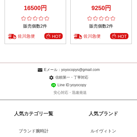
ウール 秋冬新作 花柄 ブラウン
ゃれな 軽量 シンプル ブルー
16500円
9250円
販売個数2件
販売個数2件
佐川急便
佐川急便
HOT
HOT
Eメール：
yoyocopys@gmail.com
信頼第一・丁寧対応
Line ID:yoyocopy
安心対応・迅速発送
人気カテゴリ一覧
人気ブランド
ブランド腕時計
ルイヴィトン