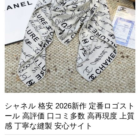
録
ー
ら
アイフォーンケ
管
せ
2026人気特集
アクセサリー
衣装セット
住まい用品
スカーフ
バッグ
ズボン
ベルト
財布
時計
小物
服
靴
ース
理
最
新
製
品
シャネル 格安 2026新作 定番ロゴスト
お
ール 高評価 口コミ多数 高再現度 上質
す
す
感 丁寧な縫製 安心サイト
め
商