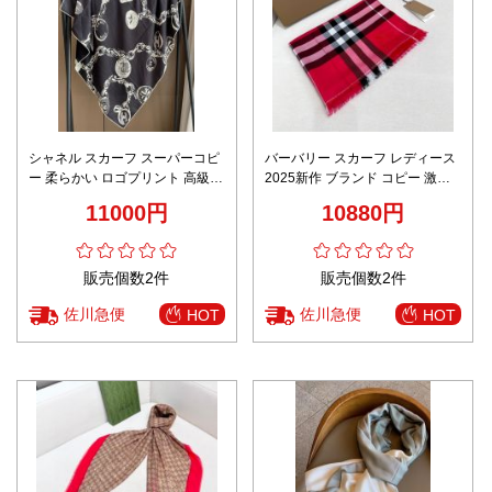
シャネル スカーフ スーパーコピ
バーバリー スカーフ レディース
ー 柔らかい ロゴプリント 高級品
2025新作 ブランド コピー 激安
レディース ブラック
チェック柄 高再現度 ウール混 レ
11000円
10880円
ッド エンブロイダリーロゴ 上質
仕上げ
販売個数2件
販売個数2件
佐川急便
佐川急便
HOT
HOT