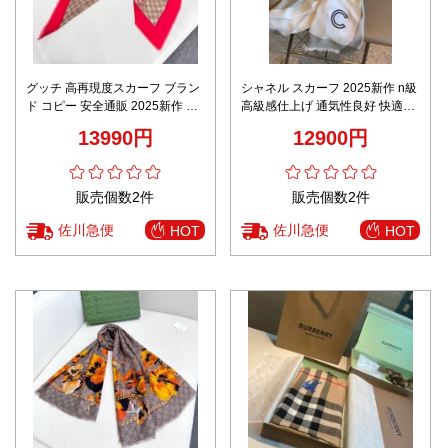
グッチ 高再現度スカーフ ブラン
シャネル スカーフ 2025新作 n級
ド コピー 安全通販 2025新作 精
高級感仕上げ 通気性良好 快適な
密ディテール 上質感 高級感仕上
着心地 上質感漂う 数量限定入荷
13990円
12900円
げ 洗練デザイン
販売個数2件
販売個数2件
佐川急便
佐川急便
HOT
HOT