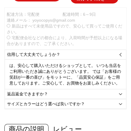
配達方法：宅配便
配達時間：6～9日
連絡メール：
yoyocopys@gmail.com
新品はすべて未使用品ですので、安心して買ってご使用くだ
さい。
宅配便会社などの都合により、入荷時間が予想以上になる場
合がありますので、ご了承ください。
信用して大丈夫でしょうか？

は、安心して購入いただけるショップとして。 いつも当店を
ご利用いただき誠にありがとうございます。 では「お客様の
笑顔が一番の喜び」をモットーに、「品質安心保証」をご用
意しております。ご安心して、お買物をお楽しみください。
返品返金できますか？

サイズとカラーはどう選べば良いですか？

商品の説明
レビュー