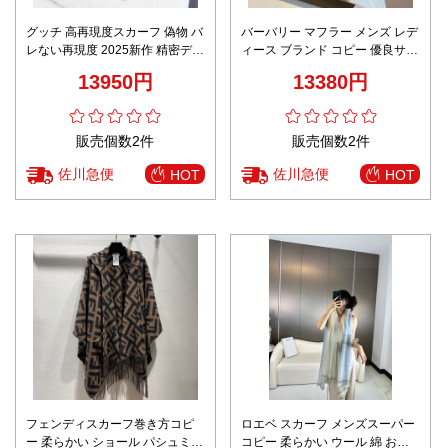
グッチ 高再現度スカーフ 偽物 バ
バーバリー マフラー メンズ レデ
レない再現度 2025新作 精密ディ
ィース ブランド コピー 優良サイ
テール 高級感仕上げ 華やかデザ
ト チェック柄 ベージュ 刺繍ロゴ
13950円
13380円
イン リピーター多数
カシミヤ混
販売個数2件
販売個数2件
佐川急便
佐川急便
HOT
HOT
フェンディスカーフ巻き方コピ
ロエベ スカーフ メンズスーパー
ー 柔らかい ショール パシュミナ
コピー 柔らかい ウール 綿 おし