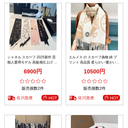
シャネル スカーフ 2025新作 芸
エルメス の スカーフ偽物 綿 プ
能人愛用モデル 高級感仕上げ 快
リント 高品質 柔らかい 暖かい
適な着心地 通気性良好 上質感漂
男女兼用 ブラウン
6900円
10500円
う 数量限定入荷
販売個数2件
販売個数2件
佐川急便
佐川急便
HOT
HOT