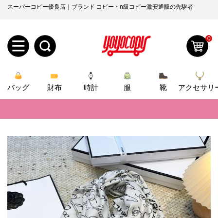
スーパーコピー優良店｜ブランド コピー・n級コピー激安通販の先駆者
0
新
バッグ
規
ロ
財布
時計
服
靴
アクセサリ
📢
当店は正真正銘のn級スーパーコピーのみ取扱い。最高品質の再現度を
ユ
グ
📢
2026春の新作続々更新中！期間中のご注文でお得な割引をご利用いただ
0
ー
イ
📢
新作入荷！ルイ・ヴィトンスーパーコピー バッグ最新モデルが登場。上
ザ
ン
📢
当店は正真正銘のn級スーパーコピーのみ取扱い。最高品質の再現度を
オ
ー
📢
2026春の新作続々更新中！期間中のご注文でお得な割引をご利用いただ
ー
お
yoyocopys@gmail.com
📢
新作入荷！ルイ・ヴィトンスーパーコピー バッグ最新モデルが登場。上
登
ダ
知