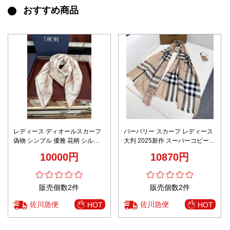
おすすめ商品
レディース ディオールスカーフ
バーバリー スカーフ レディース
偽物 シンプル 優雅 花柄 シルク
大判 2025新作 スーパーコピー
保温 ブラウン
激安 ベージュチェック 高再現度
10000円
10870円
上質素材 柔らか仕上げ 人気ギフ
ト
販売個数2件
販売個数2件
佐川急便
佐川急便
HOT
HOT