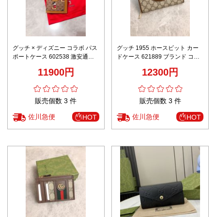
グッチ × ディズニー コラボ パス
グッチ 1955 ホースビット カー
ポートケース 602538 激安通販
ドケース 621889 ブランド コピ
高級感仕上げ 丁寧な縫製 高再現
ー 高級レベル仕様 精密ディテー
11900円
12300円
度 発送保証
ル 高再現度 発送保証
販売個数 3 件
販売個数 3 件
佐川急便
佐川急便
HOT
HOT