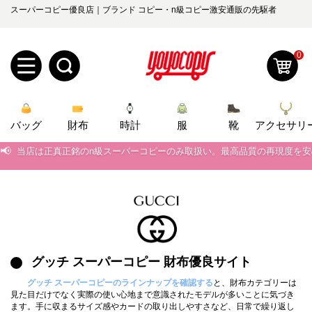
スーパーコピー優良店｜ブランド コピー・n級コピー激安通販の先駆者
0
新
バッグ
規
ロ
財布
時計
服
靴
アクセサリ
📢
当店は正真正銘のn級スーパーコピーのみ取扱い。最高品質の再現度を
ユ
グ
📢
2026春の新作続々更新中！期間中のご注文でお得な割引をご利用いただ
0
ー
イ
📢
新作入荷！ルイ・ヴィトンスーパーコピー バッグ最新モデルが登場。上
ザ
ン
📢
当店は正真正銘のn級スーパーコピーのみ取扱い。最高品質の再現度を
オ
📢
2026春の新作続々更新中！期間中のご注文でお得な割引をご利用いただ
ー
グッチ スーパーコピー 財布優良サイト
ー
お
yoyocopys@gmail.com
📢
新作入荷！ルイ・ヴィトンスーパーコピー バッグ最新モデルが登場。上
グッチ スーパーコピーのラインナップを確認する
と、財布カテゴリーは
登
ダ
知
見た目だけでなく実際の使い心地まで意識されたモデルが多いことに気づき
ます。手に収まるサイズ感やカードの取り出しやすさなど、日常で繰り返し