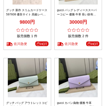
グッチ 新作 スリムカードケース
gucci バッグ レディーススーパ
597608 優良サイト 高級レベル
ーコピー 優雅 牛革 長い財布
仕様 精密ディテール 高再現度 発
772791 レザー シンプル 手持ち
9800円
30000円
送保証
バッグ ブラック
販売個数 1 件
販売個数 2 件
佐川急便
佐川急便
HOT
HOT
グッチ バッグ アウトレットコピ
gucci カバン偽物 優雅 牛革