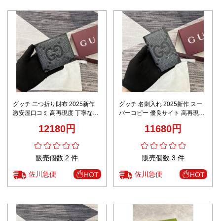
グッチ 二つ折り財布 2025新作
グッチ 名刺入れ 2025新作 スー
激安屋口コミ 高再現度 丁寧な縫
パーコピー 優良サイト 高再現度
製 高級感仕上げ 発送保証 安心サ
丁寧な縫製 高級感仕上げ 発送保
12180円
11680円
イト GG柄ブラック
証 安心サイト
販売個数 2 件
販売個数 3 件
佐川急便
佐川急便
HOT
HOT