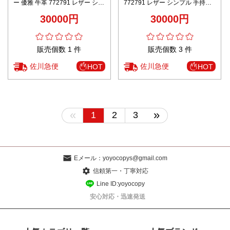
ー 優雅 牛革 772791 レザー シン
772791 レザー シンプル 手持ち
プル 手持ちバッグ 長い財布 グリ
バッグ 長い財布 パープル
30000円
30000円
ーン
販売個数 1 件
販売個数 3 件
佐川急便
佐川急便
HOT
HOT
«
»
1
2
3
Eメール：
yoyocopys@gmail.com
信頼第一・丁寧対応
Line ID:yoyocopy
安心対応・迅速発送