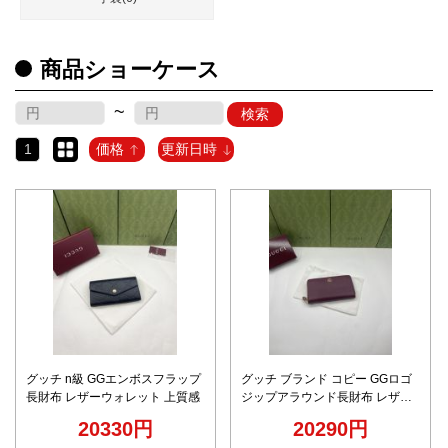
商品ショーケース
~
検索
1
価格
更新日時
グッチ n級 GGエンボスフラップ
グッチ ブランド コピー GGロゴ
長財布 レザーウォレット 上質感
ジップアラウンド長財布 レザー
ウォレット 圧倒的な再現度
20330円
20290円