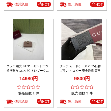
佐川急便
佐川急便
HOT
HOT
グッチ 格安 GGマーモント二つ
グッチ カードケース 2025新作
折り財布 コンパクトレザーウォ
ブランド コピー 安全通販 高再現
レット 丁寧な縫製
度 丁寧な縫製 高級感仕上げ 発送
14980円
9800円
保証 安心サイト
販売個数 1 件
販売個数 3 件
佐川急便
佐川急便
HOT
HOT