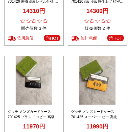
701420 偽物 高級レベル仕様 精
701420 n級 高級感仕上げ 精密デ
密ディテール 秘密厳守配送 レビ
ィテール 発送保証 ユーザー満足
14310円
14300円
ュー高リピ率
保証
販売個数 3 件
販売個数 2 件
佐川急便
佐川急便
HOT
HOT
グッチ メンズカードケース
グッチ メンズカードケース
701425 ブランド コピー 高級感
701425 スーパーコピー 高級レ
仕上げ 本格派モデル 秘密厳守配
ベル仕様 精密ディテール 丁寧な
11970円
11990円
送 レビュー高リピ率
縫製 レビュー高リピ率