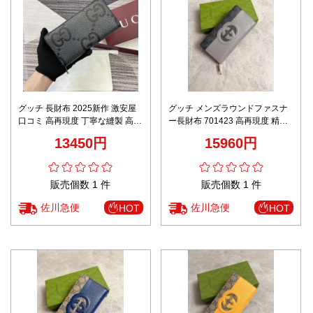
グッチ 長財布 2025新作 激安屋
グッチ メンズラウンドファスナ
口コミ 高再現度 丁寧な縫製 高級
ー長財布 701423 高再現度 精密
感仕上げ 発送保証 安心サイト
ディテール 高級感仕上げ ユーザ
13450円
15960円
GG柄ブラック
ー満足保証 安心の日本倉庫
販売個数 1 件
販売個数 1 件
佐川急便
佐川急便
HOT
HOT