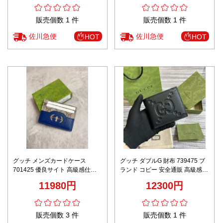
販売個数 1 件
販売個数 1 件
佐川急便
佐川急便
HOT
HOT
グッチ メンズカードケース
グッチ ダブルG 財布 739475 ブ
701425 優良サイト 高級感仕上
ランド コピー 安全通販 高級感仕
げ 正確な刻印 丁寧な縫製 ユーザ
上げ 精密ディテール 長年の実績
11980円
12300円
ー満足保証
レビュー高リピ率
販売個数 3 件
販売個数 1 件