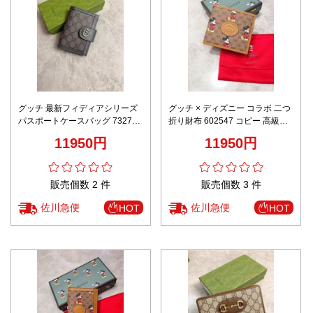
グッチ 最新フィディアシリーズ
グッチ × ディズニー コラボ 二つ
パスポートケースバッグ 732755
折り財布 602547 コピー 高級レ
芸能人 高級感仕上げ 丁寧な縫製
ベル仕様 精密ディテール 高再現
11950円
11950円
高再現度 発送保証
度 発送保証
販売個数 2 件
販売個数 3 件
佐川急便
佐川急便
HOT
HOT