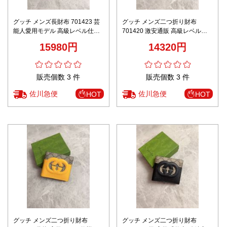
グッチ メンズ長財布 701423 芸
グッチ メンズ二つ折り財布
能人愛用モデル 高級レベル仕様
701420 激安通販 高級レベル仕
確実に届く 秘密厳守配送 レビュ
様 精密ディテール 秘密厳守配送
15980円
14320円
ー高リピ率
レビュー高リピ率
販売個数 3 件
販売個数 3 件
佐川急便
佐川急便
HOT
HOT
グッチ メンズ二つ折り財布
グッチ メンズ二つ折り財布