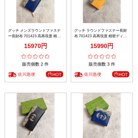
グッチ メンズラウンドファスナ
グッチ ラウンドファスナー長財
ー長財布 701423 高再現度 精密
布 701423 高再現度 精密ディテ
ディテール 高級感仕上げ ユーザ
ール 高級感仕上げ ユーザー満足
15970円
15990円
ー満足保証 安心の日本倉庫
保証 安心の日本倉庫
販売個数 2 件
販売個数 3 件
佐川急便
佐川急便
HOT
HOT