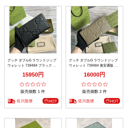
グッチ ダブルG ラウンドジップ
グッチ ダブルG ラウンドジップ
ウォレット 739484 ブラック コ
ウォレット 739484 激安通販 高
ピー 高再現度 高級感仕上げ 精密
再現度 精密ディテール 高級感仕
15950円
16000円
ディテール レビュー高リピ率 安
上げ レビュー高リピ率 確実に届
心サイト
く
販売個数 1 件
販売個数 2 件
佐川急便
佐川急便
HOT
HOT