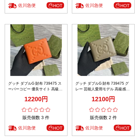
佐川急便
佐川急便
HOT
HOT
グッチ ダブルG 財布 739475 ス
グッチ ダブルG 財布 739475 グ
ーパーコピー 優良サイト 高級感
レー 芸能人愛用モデル 高級感仕
仕上げ 精密ディテール 高再現度
上げ 精密ディテール 高再現度 レ
12200円
12100円
レビュー高リピ率 安心サイト
ビュー高リピ率 安心サイト
販売個数 3 件
販売個数 2 件
佐川急便
佐川急便
HOT
HOT