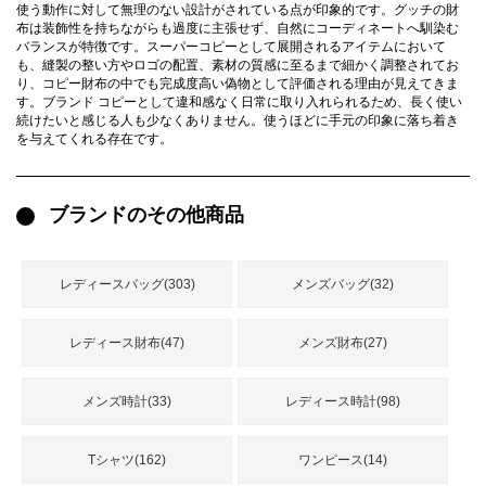
録
使う動作に対して無理のない設計がされている点が印象的です。グッチの財
ー
ら
布は装飾性を持ちながらも過度に主張せず、自然にコーディネートへ馴染む
バランスが特徴です。スーパーコピーとして展開されるアイテムにおいて
アイフォーンケ
も、縫製の整い方やロゴの配置、素材の質感に至るまで細かく調整されてお
管
せ
2026人気特集
アクセサリー
衣装セット
住まい用品
スカーフ
バッグ
ズボン
ベルト
財布
時計
小物
服
靴
り、コピー財布の中でも完成度高い偽物として評価される理由が見えてきま
ース
す。ブランド コピーとして違和感なく日常に取り入れられるため、長く使い
続けたいと感じる人も少なくありません。使うほどに手元の印象に落ち着き
理
を与えてくれる存在です。
ブランドのその他商品
最
新
製
レディースバッグ(303)
メンズバッグ(32)
品
レディース財布(47)
メンズ財布(27)
お
メンズ時計(33)
レディース時計(98)
す
す
め
Tシャツ(162)
ワンピース(14)
商