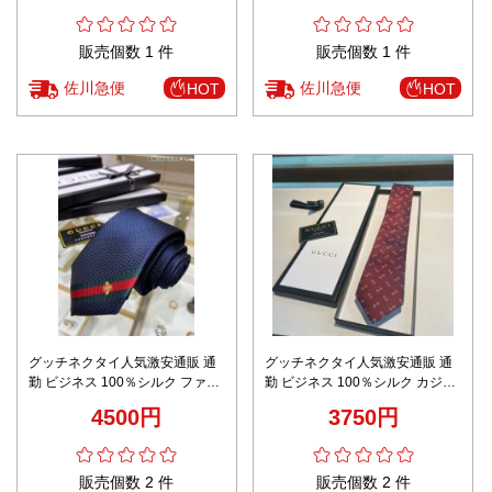
販売個数 1 件
販売個数 1 件
佐川急便
佐川急便
HOT
HOT
グッチネクタイ人気激安通販 通
グッチネクタイ人気激安通販 通
勤 ビジネス 100％シルク ファッ
勤 ビジネス 100％シルク カジュ
ション 人気の商品 ハンサム メン
アル ロゴプリント 個性的 メンズ
4500円
3750円
ズ 2色可選 ブルー
3色可選 レッド
販売個数 2 件
販売個数 2 件