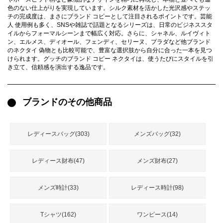
録
色のない仕上がりを実現しています。シルク素材を活かした光沢感やステッ
ー
ら
チの完成度は、まさにブランド コピーとして注目されるポイントです。芸能
人 使用例も多く、SNSや雑誌で話題となるシリーズは、日常のビジネススタ
アイフォーンケ
管
せ
イルからフォーマルシーンまで幅広く対応。さらに、シャネル、ルイヴィト
2026人気特集
アクセサリー
衣装セット
住まい用品
スカーフ
バッグ
ズボン
ベルト
財布
時計
小物
服
靴
ース
ン、エルメス、ディオール、フェンディ、セリーヌ、プラダなど他ブランド
のネクタイ 偽物とも比較可能で、豊富な選択肢から自分に合った一本を見つ
理
けられます。グッチのブランド コピー ネクタイは、使うたびにスタイルを引
き立て、信頼感を演出する逸品です。
ブランドのその他商品
最
新
製
レディースバッグ(303)
メンズバッグ(32)
品
レディース財布(47)
メンズ財布(27)
お
す
メンズ時計(33)
レディース時計(98)
す
め
商
Tシャツ(162)
ワンピース(14)