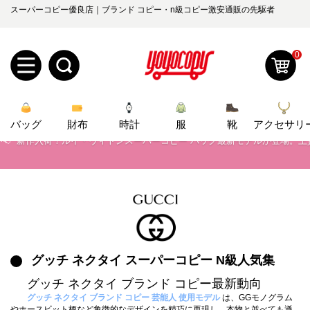
スーパーコピー優良店｜ブランド コピー・n級コピー激安通販の先駆者
📢
2026春の新作続々更新中！期間中のご注文でお得な割引をご利用いただ
📢
新作入荷！ルイ・ヴィトンスーパーコピー バッグ最新モデルが登場。上
0
📢
当店は正真正銘のn級スーパーコピーのみ取扱い。最高品質の再現度を
新
📢
2026春の新作続々更新中！期間中のご注文でお得な割引をご利用いただ
バッグ
規
ロ
財布
時計
服
靴
アクセサリ
📢
新作入荷！ルイ・ヴィトンスーパーコピー バッグ最新モデルが登場。上
ユ
グ
0
ー
イ
ザ
ン
オ
ー
グッチ ネクタイ スーパーコピー N級人気集
ー
お
yoyocopys@gmail.com
グッチ ネクタイ ブランド コピー最新動向
登
ダ
知
グッチ ネクタイ ブランド コピー 芸能人 使用モデル
は、GGモノグラム
やホースビット柄など象徴的なデザインを精巧に再現し、本物と並べても遜