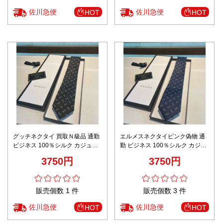
佐川急便
佐川急便
HOT
HOT
グッチネクタイ 買取Ｎ級品 通勤
エルメスネクタイピンク偽物 通
ビジネス 100％シルク カジュア
勤 ビジネス 100％シルク カジュ
ル ロゴプリント 個性的 メンズ 3
アル ロゴプリント 個性的 メンズ
3750円
3750円
色可選 ブラック
3色可選 ブルー
販売個数 1 件
販売個数 3 件
佐川急便
佐川急便
HOT
HOT