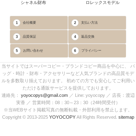
シャネル財布
ロレックスモデル
1
2
会社概要
支払い方法
3
4
品質保証
返品交換
5
6
お問い合わせ
プライバシー
当サイトではスーパーコピー・ブランドコピー商品を中心に、 バ
ッグ・時計・財布・アクセサリーなど人気ブランドの高品質モデ
ルを多数取り揃えております。 初めての方でも安心してご利用い
ただける通販サービスを提供しております。
連絡先：
yoyocopys@gmail.com
／ Line: yoyocopy ／ 店長：渡辺
実香 ／ 営業時間：08：30～23：30（24時間受付）
※当WEBサイト掲載写真の無断転載・外部利用を禁止します。
Copyright © 2013-2025
YOYOCOPY
All Rights Reserved.
sitemap