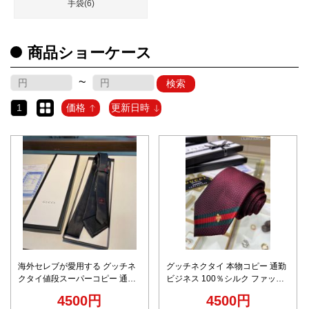
手袋(6)
商品ショーケース
~
検索
1
価格
更新日時
海外セレブが愛用する グッチネ
グッチネクタイ 本物コピー 通勤
クタイ値段スーパーコピー 通勤
ビジネス 100％シルク ファッシ
ビジネス 100％シルク ハンサム
ョン 人気の商品 ハンサム メンズ
4500円
4500円
メンズ ブラック
2色可選 レッド