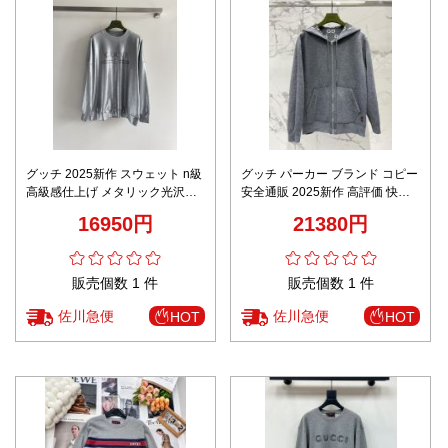
グッチ 2025新作 スウェット n級
グッチ パーカー ブランド コピー
高級感仕上げ メタリック光沢デ
安全通販 2025新作 高評価 快適
ザイン 男女兼用 快適な着心地 レ
な着心地 上質素材使用 即納対応
16950円
21380円
ビュー高リピ率
販売個数 1 件
販売個数 1 件
佐川急便
佐川急便
HOT
HOT