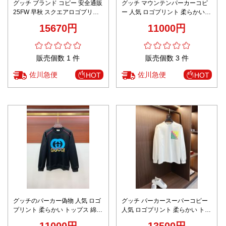
グッチ ブランド コピー 安全通販
グッチ マウンテンパーカーコピ
25FW 早秋 スクエアロゴプリン
ー 人気 ロゴプリント 柔らかい
ト フーディー
トップス 綿 ゆったり 男女兼用
15670円
11000円
ホワイト
販売個数 1 件
販売個数 3 件
佐川急便
佐川急便
HOT
HOT
グッチのパーカー偽物 人気 ロゴ
グッチ パーカースーパーコピー
プリント 柔らかい トップス 綿
人気 ロゴプリント 柔らかい トッ
ゆったり 男女兼用 ブラック
プス 綿 ゆったり 男女兼用 ホワ
11000円
13500円