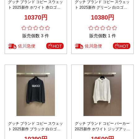
グッチ ブランド コピー スウェッ
グッチ ブランド コピー スウェッ
ト 2025新作 ホワイト 赤ロゴ刺
ト 2025新作 グリーン 白ロゴ刺
繍 男女兼用 通気 快適な着心地
繍 男女兼用 通気 快適な着心地
10370円
10380円
高品質仕上げ 安心サイト
高品質仕上げ 安心サイト
販売個数 3 件
販売個数 1 件
佐川急便
佐川急便
HOT
HOT
グッチ ブランド コピー スウェッ
グッチ ブランド コピー パーカー
ト 2025新作 ブラック 白ロゴ刺
2025新作 ホワイト ジップアップ
繍 男女兼用 通気 快適な着心地
GGパターン 男女兼用 快適な着
10390円
19500円