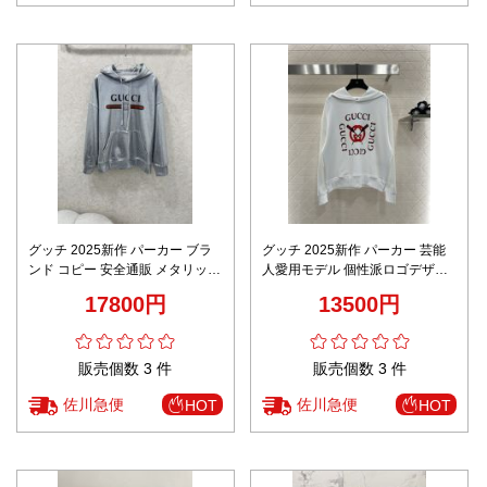
グッチ 2025新作 パーカー ブラ
グッチ 2025新作 パーカー 芸能
ンド コピー 安全通販 メタリック
人愛用モデル 個性派ロゴデザイ
光沢ロゴデザイン 高再現度仕様
ン 高再現度仕様 男女兼用 快適な
17800円
13500円
男女兼用 快適な着心地
着心地 レビュー高リピ率
販売個数 3 件
販売個数 3 件
佐川急便
佐川急便
HOT
HOT