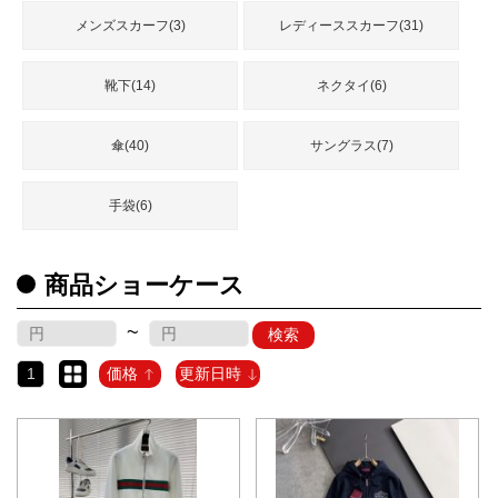
メンズスカーフ(3)
レディーススカーフ(31)
靴下(14)
ネクタイ(6)
傘(40)
サングラス(7)
手袋(6)
商品ショーケース
~
検索
1
価格
更新日時