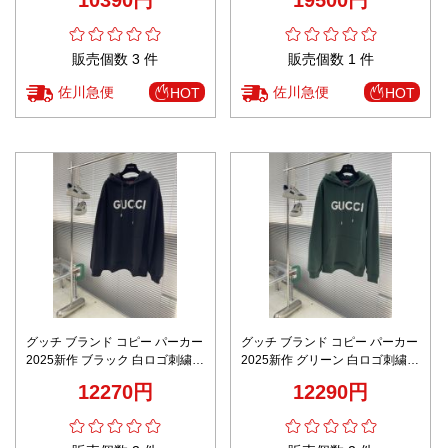
高品質仕上げ 安心サイト
心地 高級感仕上げ 安心サイト
販売個数 3 件
販売個数 1 件
佐川急便
佐川急便
HOT
HOT
グッチ ブランド コピー パーカー
グッチ ブランド コピー パーカー
2025新作 ブラック 白ロゴ刺繍
2025新作 グリーン 白ロゴ刺繍
男女兼用 通気 快適な着心地 高品
男女兼用 通気 快適な着心地 高品
12270円
12290円
質仕上げ 安心サイト
質仕上げ 安心サイト