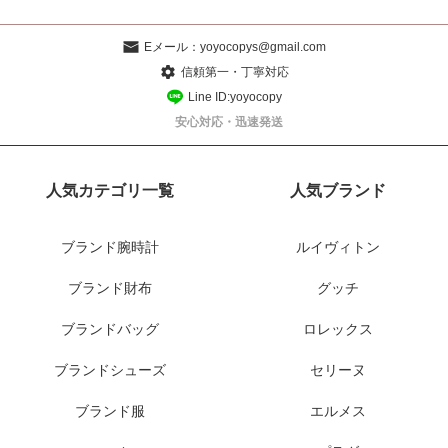
Eメール：
yoyocopys@gmail.com
信頼第一・丁寧対応
Line ID:yoyocopy
安心対応・迅速発送
人気カテゴリ一覧
人気ブランド
ブランド腕時計
ルイヴィトン
ブランド財布
グッチ
ブランドバッグ
ロレックス
ブランドシューズ
セリーヌ
ブランド服
エルメス