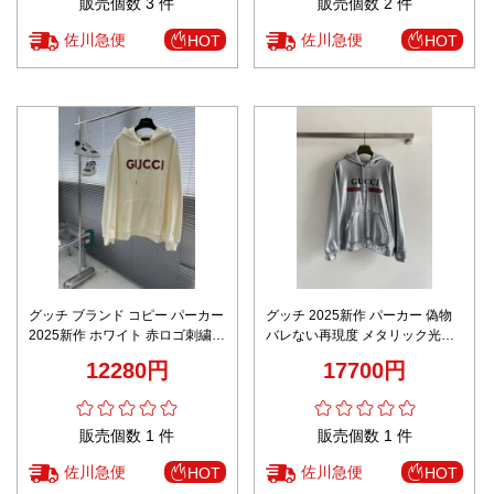
販売個数 3 件
販売個数 2 件
佐川急便
佐川急便
HOT
HOT
グッチ ブランド コピー パーカー
グッチ 2025新作 パーカー 偽物
2025新作 ホワイト 赤ロゴ刺繍
バレない再現度 メタリック光沢
男女兼用 通気 快適な着心地 高品
デザイン 男女兼用 高級感仕上げ
12280円
17700円
質仕上げ 安心サイト
レビュー高リピ率
販売個数 1 件
販売個数 1 件
佐川急便
佐川急便
HOT
HOT