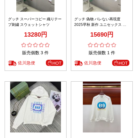
グッチ スーパーコピー 織りテー
グッチ 偽物 バレない再現度
プ刺繍 スウェットシャツ
2025早秋 新作 ユニセックス ス
ポーツカジュアルジャケット
13280円
15690円
販売個数 3 件
販売個数 1 件
佐川急便
佐川急便
HOT
HOT