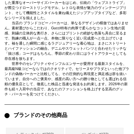
録
した重厚なオーバーサイズパーカーをはじめ、伝統の「ウェブストライプ」
ー
ら
が際立つドローストリングモデル、レトロな表情が魅力のヴィンテージプリ
ント、そして機能性とスタイルを兼ね備えたジップアップタイプなど、多彩
アイフォーンケ
なシリーズを揃えました。
管
せ
2026人気特集
アクセサリー
衣装セット
住まい用品
スカーフ
バッグ
ズボン
ベルト
財布
時計
小物
服
靴
当店の
ブランドコピー パーカー
は、単なるデザインの模倣ではありませ
ース
ん。素材選びからこだわり、Gucci特有の肉厚で柔らかなコットン生地の質
感、刺繍の立体的な奥行き、さらにはプリントの絶妙な色落ち具合に至るま
理
で、熟練の職人が一点一点、本物に限りなく近い完成度へと仕上げていま
す。袖を通した瞬間に感じるラグジュアリーな着心地は、まさにストリート
とハイファッションの融合。デニムやスウェットパンツと合わせたリッチな
「抜け感」コーデはもちろん、季節の変わり目にはライトアウターとしても
存在感を放ちます。
世界中のセレブリティやインフルエンサーが愛用する最新スタイルを、
最
最高級N級コピー
ならではのクオリティで。セリーヌやプラダといった他ブラ
新
ンドの偽物パーカーと比較しても、その圧倒的な再現度と満足感は群を抜い
製
ています。自分へのご褒美や、感度の高い方への贈り物としても選ばれる信
品
頼の優良店として、徹底した検品と迅速な発送をお約束します。2026年の新
作も続々入荷中の当店で、あなたのファッションを格上げする至高のグッ
チ・パーカーを見つけてください。
お
す
ブランドのその他商品
す
め
商