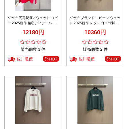
グッチ 高再現度スウェット コピ
グッチ ブランド コピー スウェッ
ー 2025新作 精密ディテール 男
ト 2025新作 レッド 白ロゴ刺繍
女兼用 快適な着心地 シンプルデ
男女兼用 通気 快適な着心地 高品
12180円
10360円
ザイン 人気モデル
質仕上げ 安心サイト
販売個数 3 件
販売個数 2 件
佐川急便
佐川急便
HOT
HOT