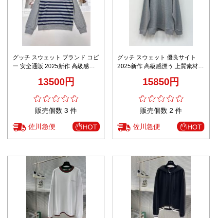
グッチ スウェット ブランド コピ
グッチ スウェット 優良サイト
ー 安全通販 2025新作 高級感仕
2025新作 高級感漂う 上質素材使
上げ 上質素材使用 即納対応
用 丁寧な縫製 即納対応
13500円
15850円
販売個数 3 件
販売個数 2 件
佐川急便
佐川急便
HOT
HOT