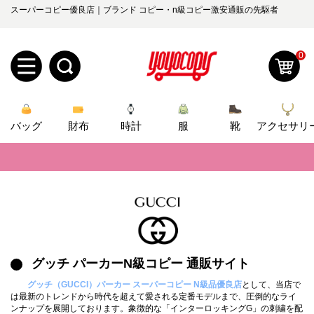
スーパーコピー優良店｜ブランド コピー・n級コピー激安通販の先駆者
0
新
バッグ
規
ロ
財布
時計
服
靴
アクセサリ
📢
当店は正真正銘のn級スーパーコピーのみ取扱い。最高品質の再現度を
ユ
グ
📢
2026春の新作続々更新中！期間中のご注文でお得な割引をご利用いただ
0
ー
イ
📢
新作入荷！ルイ・ヴィトンスーパーコピー バッグ最新モデルが登場。上
ザ
ン
オ
📢
当店は正真正銘のn級スーパーコピーのみ取扱い。最高品質の再現度を
ー
グッチ パーカーN級コピー 通販サイト
📢
2026春の新作続々更新中！期間中のご注文でお得な割引をご利用いただ
ー
お
yoyocopys@gmail.com
グッチ（GUCCI）パーカー スーパーコピー N級品優良店
として、当店で
登
📢
新作入荷！ルイ・ヴィトンスーパーコピー バッグ最新モデルが登場。上
ダ
知
は最新のトレンドから時代を超えて愛される定番モデルまで、圧倒的なライ
ンナップを展開しております。象徴的な「インターロッキングG」の刺繍を配