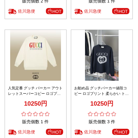
販売個数 2 件
販売個数 1 件
佐川急便
佐川急便
HOT
HOT
人気定番 グッチ パーカー アウト
お勧め品 グッチパーカー値段コ
レットスーパーコピー ロゴプリ
ピー ロゴプリント 柔らかい トッ
ント 柔らかい トップス 100％綿
プス 100％綿 シンプル ブラック
10250円
10250円
ホワイト
販売個数 1 件
販売個数 3 件
佐川急便
佐川急便
HOT
HOT