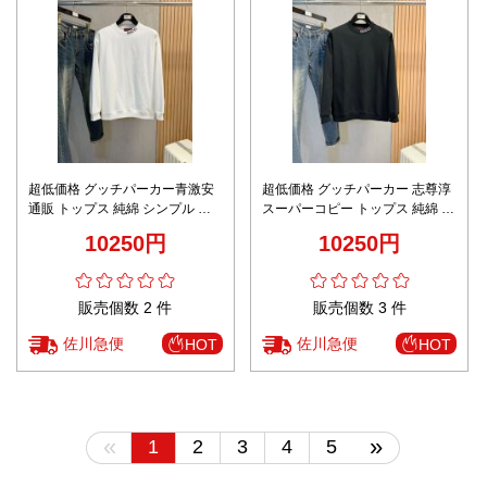
超低価格 グッチパーカー青激安
超低価格 グッチパーカー 志尊淳
通販 トップス 純綿 シンプル 男
スーパーコピー トップス 純綿 シ
女兼用 ゆったり ホワイト
ンプル 男女兼用 ゆったり ブラッ
10250円
10250円
ク
販売個数 2 件
販売個数 3 件
佐川急便
佐川急便
HOT
HOT
«
»
1
2
3
4
5