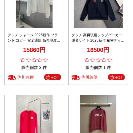
グッチ ジャージ 2025新作 ブラ
グッチ 高再現度ジップパーカー
ンド コピー 安全通販 高再現度
優良サイト 2025新作 精密ディテ
通気 快適な着心地 丁寧な縫製 高
ール 男女兼用 快適な着心地 シン
15860円
16500円
級感仕上げ 安心サイト
プルデザイン 人気モデル
販売個数 2 件
販売個数 1 件
佐川急便
佐川急便
HOT
HOT