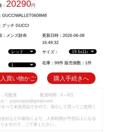
20290
格：
円
UCCIWALLET0608M8
：
グッチ GUCCI
類：
メンズ財布
更新日時：2026-06-08
16:49:32
サイズ：
在庫：99件 販売個数：1件
加入買い物かご
購入手続きへ
法：宅配便
配達時間：6～9日
ール：
yoyocopys@gmail.com
はすべて未使用品ですので、安心して買ってご使用く
。
便会社などの都合により、入荷時間が予想以上になる
ありますので、ご了承ください。