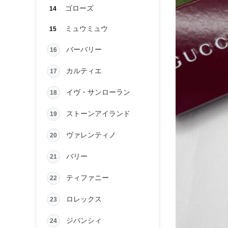
ゴローズ
14
ミュウミュウ
15
バーバリー
16
カルティエ
17
イヴ・サンローラン
18
ストーンアイランド
19
ヴァレンティノ
20
バリー
21
ティファニー
22
ロレックス
23
ジバンシィ
24