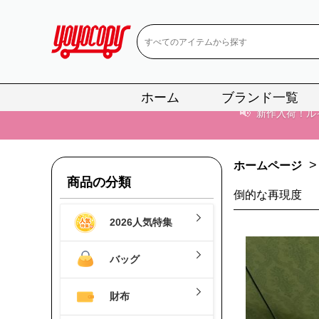
ホーム
ブランド一覧
📢
当店は正真
📢
2
>
ホームページ
📢
新作入荷！ル
商品の分類
倒的な再現度
📢
当店は正真
2026人気特集
📢
2
バッグ
📢
新作入荷！ル
財布