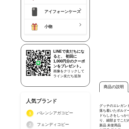
アイフォーンケース
小物
LINEで友だちにな
ると、 初回に
1,000円分のクーポ
ンをプレゼント。
画像をクリックして
ライン友だち追加
商品の説明
人気ブランド
グッチのエレガン
落ち着いたボルド
バレンシアガコピー
1
ドらしさをしっか
り、細部までこだ
フェンディコピー
2
新品 未使用品