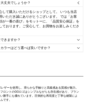
て大丈夫でしょうか？

心して購入いただけるショップとして。 いつも当店
用いただき誠にありがとうございます。 では「お客
顔が一番の喜び」をモットーに、「品質安心保証」を
しております。ご安心して、お買物をお楽しみくださ
金できますか？

とカラーはどう選べば良いですか？

ボレザーを使用し、滑らかな手触りと高級感ある質感が魅力。
フロントのGGロゴはシンプルながらも存在感があり、ブラン
使い勝手にも優れています。圧倒的な再現度と丁寧な縫製によ
テムです。