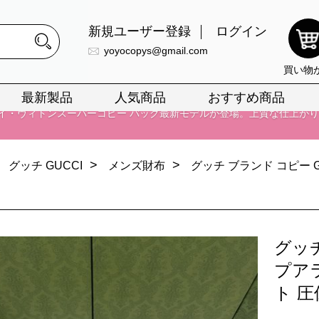
新規ユーザー登録
ログイン
yoyocopys@gmail.com
買い物
最新製品
人気商品
おすすめ商品
正銘のn級スーパーコピーのみ取扱い。最高品質の再現度を安心してお選
026春の新作続々更新中！期間中のご注文でお得な割引をご利用いただ
>
>
グッチ GUCCI
メンズ財布
グッチ ブランド コピー
イ・ヴィトンスーパーコピー バッグ最新モデルが登場。上質な仕上が
正銘のn級スーパーコピーのみ取扱い。最高品質の再現度を安心してお選
026春の新作続々更新中！期間中のご注文でお得な割引をご利用いただ
グッ
イ・ヴィトンスーパーコピー バッグ最新モデルが登場。上質な仕上が
プア
ト 