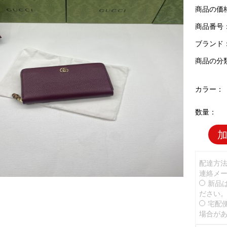
商品の価
商品番号：G
ブランド
商品の分
カラー：
数量：
配達方
連絡メ
新品
ださい
宅配
場合が