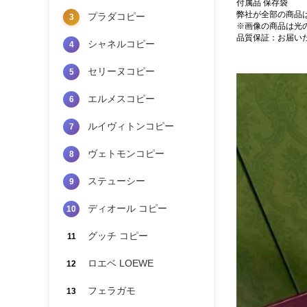
付属品 保存袋
弊社が全部の商品
プラダコピー
3
※画像の商品は光
品質保証：お届い
シャネルコピー
4
セリーヌコピー
5
エルメスコピー
6
ルイヴィトンコピー
7
ヴェトモンコピー
8
ステューシー
9
ディオール コピー
10
グッチ コピー
11
ロエベ LOEWE
12
フェラガモ
13