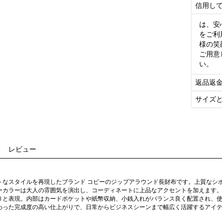
信用し
は、安
をご利
様の笑
ご用意
い。
返品返
サイズ
レビュー
トなスタイルを再現したブランド コピーのジップアラウンド長財布です。上質なシ
ーカラーは大人の雰囲気を演出し、コーディネートに上品なアクセントを加えます。
りと表現。内部はカードポケットや紙幣収納、小銭入れがバランス良く配置され、
わった完成度の高い仕上がりで、日常からビジネスシーンまで幅広く活躍するアイ