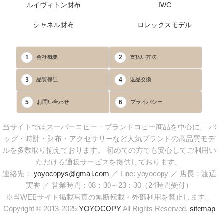
ルイヴィトン財布
IWC
シャネル財布
ロレックスモデル
1
2
会社概要
支払い方法
3
4
品質保証
返品交換
5
6
お問い合わせ
プライバシー
当サイトではスーパーコピー・ブランドコピー商品を中心に、 バ
ッグ・時計・財布・アクセサリーなど人気ブランドの高品質モデ
ルを多数取り揃えております。 初めての方でも安心してご利用い
ただける通販サービスを提供しております。
連絡先：
yoyocopys@gmail.com
／ Line: yoyocopy ／ 店長：渡辺
実香 ／ 営業時間：08：30～23：30（24時間受付）
※当WEBサイト掲載写真の無断転載・外部利用を禁止します。
Copyright © 2013-2025
YOYOCOPY
All Rights Reserved.
sitemap