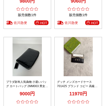
9800円
9060円
保証 安心サイト
販売個数1件
販売個数1件
佐川急便
佐川急便
HOT
HOT
プラダ財布人気偽物 小遣いバッ
グッチ メンズカードケース
グ カートバッグ 2MM003 男女兼
701425 ブランド コピー 高級感
用 便利 レザー ブラック
仕上げ 本格派モデル 秘密厳守配
9000円
11970円
送 レビュー高リピ率