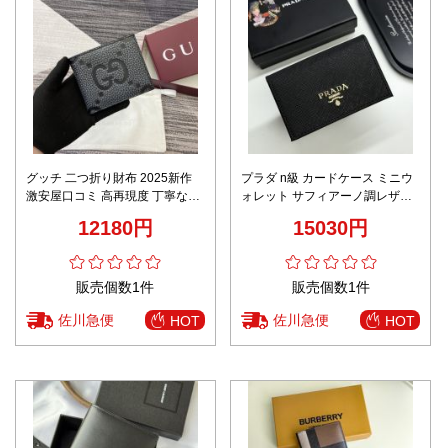
グッチ 二つ折り財布 2025新作
プラダ n級 カードケース ミニウ
激安屋口コミ 高再現度 丁寧な縫
ォレット サフィアーノ調レザー
製 高級感仕上げ 発送保証 安心サ
丁寧な縫製
12180円
15030円
イト GG柄ブラック
販売個数1件
販売個数1件
佐川急便
佐川急便
HOT
HOT