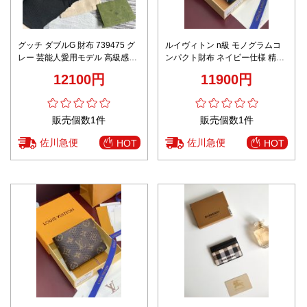
グッチ ダブルG 財布 739475 グ
ルイヴィトン n級 モノグラムコ
レー 芸能人愛用モデル 高級感仕
ンパクト財布 ネイビー仕様 精密
上げ 精密ディテール 高再現度 レ
ディテール
12100円
11900円
ビュー高リピ率 安心サイト
販売個数1件
販売個数1件
佐川急便
佐川急便
HOT
HOT