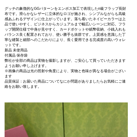
グッチの象徴的なGGパターンをエンボス加工で表現したn級フラップ長財
布です。滑らかなレザーに立体的なロゴが施され、シンプルながらも高級
感あふれるデザインに仕上がっています。落ち着いたネイビーカラーは上
品で使いやすく、ビジネスからカジュアルまで幅広いシーンに対応。フラ
ップ開閉仕様で中身が見やすく、カードポケットや紙幣収納、小銭入れも
バランス良く配置されており、使い勝手も抜群です。上質感を意識した丁
寧な縫製と細部へのこだわりにより、長く愛用できる完成度の高いウォレ
ットです。
新品 未使用品
付属品 保存袋
弊社が全部の商品は実物を撮影しますが、ご安心して買っていただきます
ようお願い申し上げます。
※画像の商品は光の照射や角度により、実物と色味が異なる場合がござい
ます
品質保証：お届いた商品についてなにか問題がありましたらお気軽にご連
絡をお願い致します。