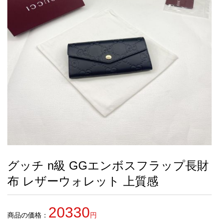
録
ー
ら
アイフォーンケ
管
せ
2026人気特集
アクセサリー
衣装セット
住まい用品
スカーフ
バッグ
ズボン
ベルト
財布
時計
小物
服
靴
ース
理
最
新
製
品
グッチ n級 GGエンボスフラップ長財
お
布 レザーウォレット 上質感
す
す
め
20330
商
商品の価格：
円