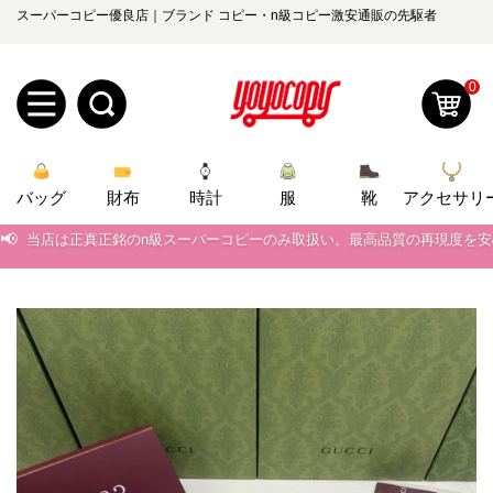
スーパーコピー優良店｜ブランド コピー・n級コピー激安通販の先駆者
0
新
バッグ
規
ロ
財布
時計
服
靴
アクセサリ
📢
当店は正真正銘のn級スーパーコピーのみ取扱い。最高品質の再現度を
ユ
グ
📢
2026春の新作続々更新中！期間中のご注文でお得な割引をご利用いただ
0
ー
イ
📢
新作入荷！ルイ・ヴィトンスーパーコピー バッグ最新モデルが登場。上
📢
当店は正真正銘のn級スーパーコピーのみ取扱い。最高品質の再現度を
ザ
ン
オ
📢
2026春の新作続々更新中！期間中のご注文でお得な割引をご利用いただ
ー
ー
お
yoyocopys@gmail.com
📢
新作入荷！ルイ・ヴィトンスーパーコピー バッグ最新モデルが登場。上
登
ダ
知