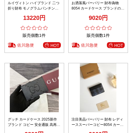
ルイヴィトン ハイブランド 二つ
お洒落風バーバリー 財布偽物
折り財布 モノグラムパンチング
8054 カードケース ブランドのロ
レザー仕様 発送保証
ゴ
13220円
9020円
販売個数1件
販売個数1件
佐川急便
佐川急便
HOT
HOT
グッチ カードケース 2025新作
注目美品バーバリー 財布 レディ
ブランド コピー 安全通販 高再現
ーススーパーコピー8054 カード
度 丁寧な縫製 高級感仕上げ 発送
ケース ブランドのロゴ