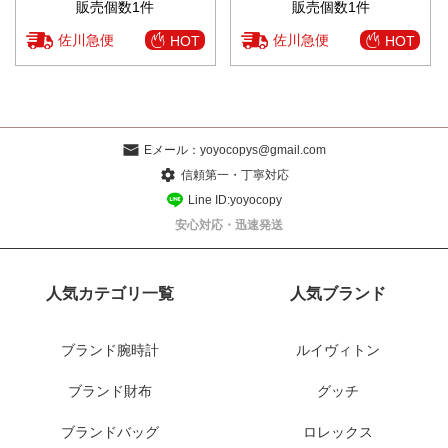
販売個数1件
販売個数1件
佐川急便
佐川急便
HOT
HOT
Eメール：
yoyocopys@gmail.com
信頼第一・丁寧対応
Line ID:yoyocopy
安心対応・迅速発送
人気カテゴリ一覧
人気ブランド
ブランド腕時計
ルイヴィトン
ブランド財布
グッチ
ブランドバッグ
ロレックス