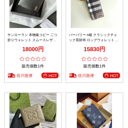
サンローラン 本物級コピー 二つ
バーバリー n級 クラシックチェ
折りウォレット スムースレザー
ック長財布 ロングウォレット レ
コンパクト設計 高再現度
ビュー高リピ率 安心取引 高級感
18000円
15830円
漂うモデル
販売個数1件
販売個数1件
佐川急便
佐川急便
HOT
HOT