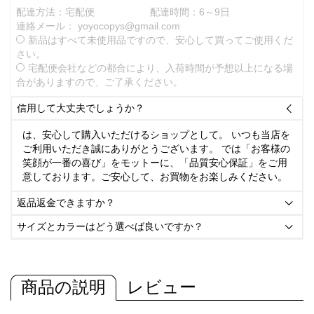
配達方法：宅配便
配達時間：6～9日
連絡メール：
yoyocopys@gmail.com
新品はすべて未使用品ですので、安心して買ってご使用くだ
さい。
宅配便会社などの都合により、入荷時間が予想以上になる場
合がありますので、ご了承ください。
信用して大丈夫でしょうか？

は、安心して購入いただけるショップとして。 いつも当店を
ご利用いただき誠にありがとうございます。 では「お客様の
笑顔が一番の喜び」をモットーに、「品質安心保証」をご用
意しております。ご安心して、お買物をお楽しみください。
返品返金できますか？

サイズとカラーはどう選べば良いですか？

商品の説明
レビュー