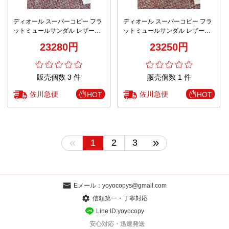
ディオール スーパーコピー フラ
ディオール スーパーコピー フラ
ットミュールサンダル レザー調
ットミュールサンダル レザー調
デザイン ロゴリボン仕様 数量限
デザイン ロゴリボン仕様 追跡可
23280円
23250円
定入荷
能
販売個数 3 件
販売個数 1 件
佐川急便
佐川急便
HOT
HOT
«
»
1
2
3
Eメール：
yoyocopys@gmail.com
信頼第一・丁寧対応
Line ID:yoyocopy
安心対応・迅速発送