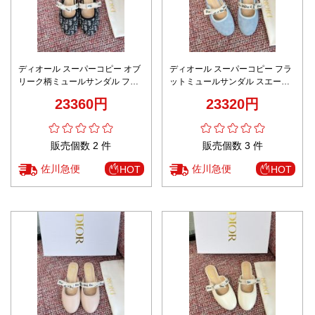
ディオール スーパーコピー オブ
ディオール スーパーコピー フラ
リーク柄ミュールサンダル フラ
ットミュールサンダル スエード
ットデザイン ロゴストラップ 精
調デザイン ロゴリボン仕様 高級
23360円
23320円
密ディテール
感仕上げ
販売個数 2 件
販売個数 3 件
佐川急便
佐川急便
HOT
HOT