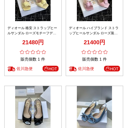
ディオール 格安 ストラップヒー
ディオール ハイブランド ストラ
ルサンダル ローズモチーフデザ
ップヒールサンダル ローズ装飾
イン 口コミ多数
デザイン 高評価
21480円
21400円
販売個数 1 件
販売個数 1 件
佐川急便
佐川急便
HOT
HOT