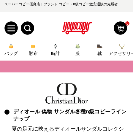
スーパーコピー優良店｜ブランド コピー・n級コピー激安通販の先駆者
0
新
バッグ
規
ロ
財布
時計
服
靴
アクセサリ
📢
当店は正真正銘のn級スーパーコピーのみ取扱い。最高品質の再現度を
ユ
グ
📢
2026春の新作続々更新中！期間中のご注文でお得な割引をご利用いただ
0
ー
イ
📢
新作入荷！ルイ・ヴィトンスーパーコピー バッグ最新モデルが登場。上
ザ
ン
オ
📢
当店は正真正銘のn級スーパーコピーのみ取扱い。最高品質の再現度を
ー
📢
2026春の新作続々更新中！期間中のご注文でお得な割引をご利用いただ
ディオール 偽物 サンダル各種n級コピーライン
ー
お
yoyocopys@gmail.com
ナップ
登
📢
新作入荷！ルイ・ヴィトンスーパーコピー バッグ最新モデルが登場。上
ダ
知
夏の足元に映えるディオールサンダルコレクシ