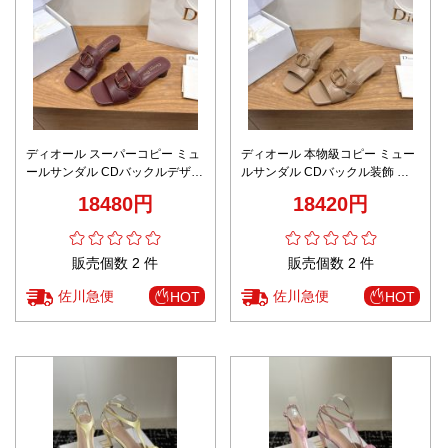
ディオール スーパーコピー ミュ
ディオール 本物級コピー ミュー
ールサンダル CDバックルデザイ
ルサンダル CDバックル装飾 上
ン 満足度高い
質感
18480円
18420円
販売個数 2 件
販売個数 2 件
佐川急便
佐川急便
HOT
HOT