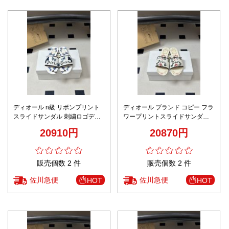
ディオール n級 リボンプリント
ディオール ブランド コピー フラ
スライドサンダル 刺繍ロゴデザ
ワープリントスライドサンダル
イン 高級感仕上げ
刺繍ロゴデザイン 上質感
20910円
20870円
販売個数 2 件
販売個数 2 件
佐川急便
佐川急便
HOT
HOT