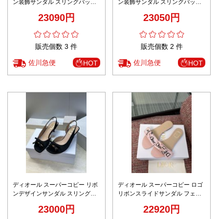
ン装飾サンダル スリングバック
ン装飾サンダル スリングバック
ヒール サテン質感 高級レベル仕
ヒール 上品デザイン 口コミ多数
23090円
23050円
様
販売個数 3 件
販売個数 2 件
佐川急便
佐川急便
HOT
HOT
ディオール スーパーコピー リボ
ディオール スーパーコピー ロゴ
ンデザインサンダル スリングバ
リボンスライドサンダル フェミ
ックヒール エレガント仕上げ 満
ニンカラー 高評価
23000円
22920円
足度高い