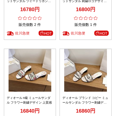
ットサンダル ツイードリボン装
ットサンダル 刺繍ロゴデザイン
飾 上質感 高評価
軽量仕様 定番
16780円
16800円
販売個数 2 件
販売個数 1 件
佐川急便
佐川急便
HOT
HOT
ディオール n級 ミュールサンダ
ディオール ブランド コピー ミュ
ル フラワー刺繍デザイン 上質感
ールサンダル フラワー刺繍デザ
イン 高級感仕上げ
16840円
16860円