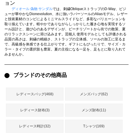
録
ョン
ー
ら
ディオール 偽物 サンダル
では、刺繍ObliqueストラップのD-Way、ビジ
ューが華やかなDionevolution、水に強いラバーソールのAliasモデル、レザー
アイフォーンケ
と技術素材のコンビによるミニマルスライドなど、多彩なバリエーションを
管
せ
2026人気特集
アクセサリー
衣装セット
住まい用品
スカーフ
バッグ
ズボン
ベルト
財布
時計
小物
服
靴
ース
取り揃えています。軽やかでありながらしっかりした履き心地を実現するソ
ール設計と、遊び心のあるデザインが、ビーチリゾートから街での散策、夏
理
のリラックスシーンに溶け込みます。芸能人 使用モデルとしても評価される
品質の高さは、刺繍の精細さ、ストラップの立体感、ソールの加工に至るま
で、高級感を体感できる仕上がりです。ギフトにもぴったりで、サイズ・カ
ラー・タイプの選択肢も豊富。夏の主役になる一足を、足もとに取り入れて
みませんか。
最
新
ブランドのその他商品
製
品
レディースバッグ(468)
メンズバッグ(62)
お
レディース財布(3)
メンズ財布(11)
す
す
め
レディース時計(32)
Tシャツ(169)
商