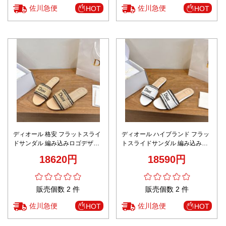
佐川急便
佐川急便
HOT
HOT
ディオール 格安 フラットスライ
ディオール ハイブランド フラッ
ドサンダル 編み込みロゴデザイ
トスライドサンダル 編み込みロ
ン 高再現度
ゴデザイン 口コミ多数
18620円
18590円
販売個数 2 件
販売個数 2 件
佐川急便
佐川急便
HOT
HOT