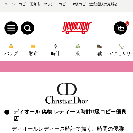
スーパーコピー優良店｜ブランド コピー・n級コピー激安通販の先駆者
0
新
バッグ
規
ロ
財布
時計
服
靴
アクセサリ
📢
当店は正真正銘のn級スーパーコピーのみ取扱い。最高品質の再現度を
ユ
グ
📢
2026春の新作続々更新中！期間中のご注文でお得な割引をご利用いただ
0
ー
イ
📢
新作入荷！ルイ・ヴィトンスーパーコピー バッグ最新モデルが登場。上
ザ
ン
オ
📢
当店は正真正銘のn級スーパーコピーのみ取扱い。最高品質の再現度を
ー
📢
2026春の新作続々更新中！期間中のご注文でお得な割引をご利用いただ
ディオール 偽物 レディース時計n級コピー優良
ー
お
yoyocopys@gmail.com
店
登
📢
新作入荷！ルイ・ヴィトンスーパーコピー バッグ最新モデルが登場。上
ダ
知
ディオールレディース時計で描く、時間の優雅