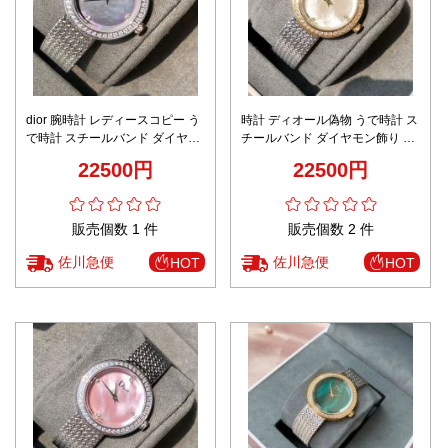
dior 腕時計 レディースコピー う
時計 ディオール偽物 うで時計 ス
で時計 スチールバンド ダイヤモ
チールバンド ダイヤモン飾り 防
ン飾り 防水 レディース ブルー
水 レディース ホワイト
22500円
22500円
販売個数 1 件
販売個数 2 件
佐川急便
佐川急便
HOT
HOT