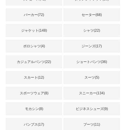
品
パーカー(72)
セーター(68)
人
気
ジャケット(148)
シャツ(22)
商
品
ポロシャツ(4)
ジーンズ(17)
カジュアルパンツ(22)
ショートパンツ(36)
セ
ー
ル
スカート(12)
スーツ(5)
商
品
スポーツウェア(8)
スニーカー(134)
モカシン(8)
ビジネスシューズ(9)
パンプス(17)
ブーツ(11)