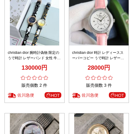
christian dior 腕時計偽物 限定の
christian dior 時計 レディースス
うで時計 レザーバンド 女性 牛革
ーパーコピー うで時計 レザーバ
直径35㎜ プリント 2色可選
ンド 女性 牛革 直径33㎜ ピンク
130000円
28000円
販売個数 2 件
販売個数 3 件
佐川急便
佐川急便
HOT
HOT