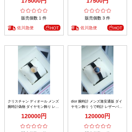
175000円
17500円
ク
ワイト
販売個数 1 件
販売個数 3 件
佐川急便
佐川急便
HOT
HOT
クリスチャン ディオール メンズ
dior 腕時計 メンズ激安通販 ダイ
腕時計偽物 ダイヤモン飾り レザ
ヤモン飾り うで時計 レザーバン
ーバンド 女性 防水 刺繍 イエロ
ド 華やかな雰囲気 女性 18kゴー
120000円
120000円
ー
ルド 防水 ブラック