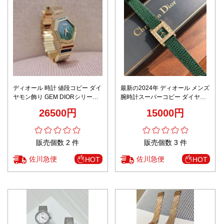
ディオール 時計 値段コピー ダイ
最新の2024年 ディオール メンズ
ヤモン飾り GEM DIORシリーズ
腕時計スーパーコピー ダイヤモ
防水 スチールバンド 女性 芸術感
ン飾り正方形 優雅 防水 牛革 女
26500円
15000円
グリーン
性 グリーン
販売個数 2 件
販売個数 3 件
佐川急便
佐川急便
HOT
HOT