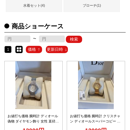
水着セット(4)
ブローチ(1)
商品ショーケース
~
検索
1
価格
更新日時
お値打ち価格 腕時計 ディオール
お値打ち価格 腕時計 クリスチャ
偽物 ダイヤモン飾り 女性 直径
ン ディオールスーパーコピー ダ
30㎜ 厚さ8㎜ 優雅 高級品 キラキ
イヤモン飾り 女性 直径30㎜ 厚