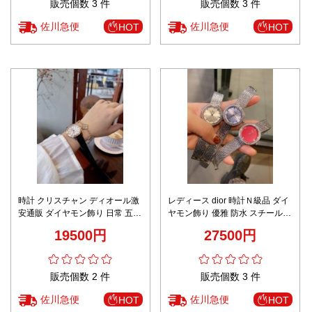
販売個数 3 件
販売個数 3 件
佐川急便
佐川急便
HOT
HOT
時計 クリスチャン ディオール激
レディース dior 時計Ｎ級品 ダイ
安通販 ダイヤモン飾り 日常 五色
ヤモン飾り 優雅 防水 スチールバ
のレザーバンド 女性 大人気
ンド 女性 キラキラ 人気品 3色可
19500円
27500円
選
販売個数 2 件
販売個数 3 件
佐川急便
佐川急便
HOT
HOT