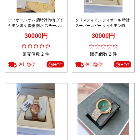
ディオール オム 腕時計偽物 ダイ
クリスティアン ディオール 時計
ヤモン飾り 優雅 防水 スチールバ
スーパーコピー ダイヤモン飾り
ンド 女性 シルバー
優雅 防水 スチールバンド 女性
30000円
30000円
ゴールド
販売個数 2 件
販売個数 2 件
佐川急便
佐川急便
HOT
HOT