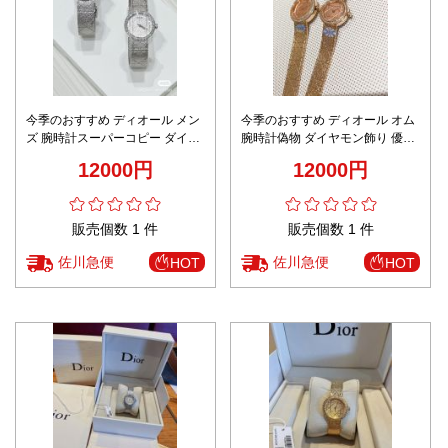
今季のおすすめ ディオール メン
今季のおすすめ ディオール オム
ズ 腕時計スーパーコピー ダイヤ
腕時計偽物 ダイヤモン飾り 優雅
モン飾り 優雅 防水 スチールバン
防水 スチールバンド 女性 ゴール
12000円
12000円
ド 女性 シルバー
ド
販売個数 1 件
販売個数 1 件
佐川急便
佐川急便
HOT
HOT