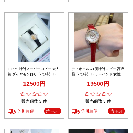
dior の 時計スーパーコピー 大人
ディオール の 腕時計コピー 高級
気 ダイヤモン飾り うで時計 レザ
品 うで時計 レザーバンド 女性
ーバンド 女性 牛革 直径25㎜ ブ
牛革 直径33㎜ 通勤 シンプル レ
12500円
19500円
ラック
ッド
販売個数 3 件
販売個数 3 件
佐川急便
佐川急便
HOT
HOT