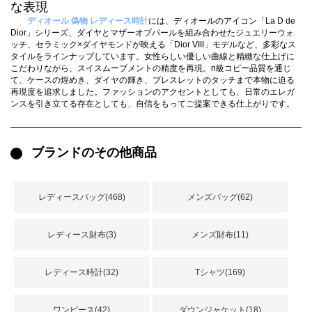
録
な表現
ー
ら
ディオール 偽物 レディース時計
には、ディオールのアイコン「La D de
Dior」シリーズ、ダイヤとマザーオブパールを組み合わせたジュエリーウォ
アイフォーンケ
ッチ、セラミック×ダイヤモンドが映える「Dior VIII」モデルなど、多彩なス
管
せ
2026人気特集
アクセサリー
衣装セット
住まい用品
スカーフ
バッグ
ズボン
ベルト
財布
時計
小物
服
靴
ース
タイルをラインナップしています。女性らしい優しい曲線と精緻な仕上げに
こだわりながら、スイスムーブメントの精度を再現。n級コピー品質を通じ
理
て、ケースの煌めき、ダイヤの輝き、ブレスレットのタッチまで本物に迫る
再現度を追求しました。ファッションのアクセントとしても、日常のエレガ
ンスを引き立てる存在としても、自信をもってご提案できる仕上がりです。
ブランドのその他商品
最
新
製
品
レディースバッグ(468)
メンズバッグ(62)
レディース財布(3)
メンズ財布(11)
お
す
レディース時計(32)
Tシャツ(169)
す
め
商
ワンピース(42)
ダウンジャケット(18)