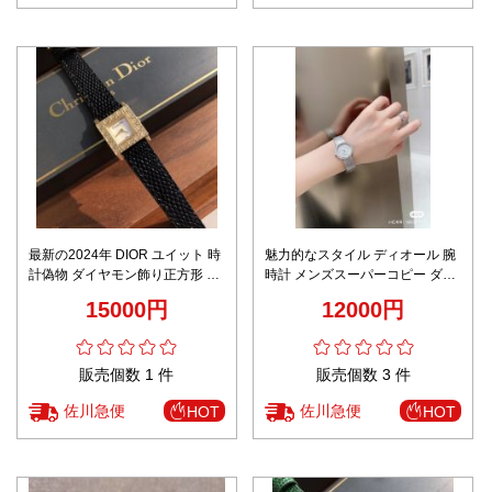
最新の2024年 DIOR ユイット 時
魅力的なスタイル ディオール 腕
計偽物 ダイヤモン飾り正方形 優
時計 メンズスーパーコピー ダイ
雅 防水 牛革 女性 ブラック
ヤモン飾り 防水 スチールバンド
15000円
12000円
女性 眩しい シルバー
販売個数 1 件
販売個数 3 件
佐川急便
佐川急便
HOT
HOT