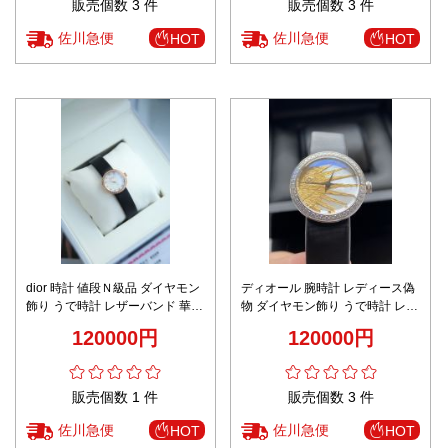
販売個数 3 件
販売個数 3 件
佐川急便
佐川急便
HOT
HOT
dior 時計 値段Ｎ級品 ダイヤモン
ディオール 腕時計 レディース偽
飾り うで時計 レザーバンド 華や
物 ダイヤモン飾り うで時計 レザ
かな雰囲気 女性 18kゴールド 防
ーバンド 女性
120000円
120000円
水 ホワイト
CD04711X1001_000 ブラック
販売個数 1 件
販売個数 3 件
佐川急便
佐川急便
HOT
HOT