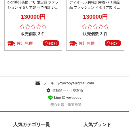
dior 時計偽物 バリ 限定品 ファッ
ディオール 腕時計偽物 バリ 限定
ション イタリア製 うで時計 レザ
品 ファッション イタリア製 うで
ー ダイヤモン飾り レディース ホ
時計 レザー ダイヤモン飾り レデ
130000円
130000円
ワイト
ィース ブラック
販売個数 3 件
販売個数 3 件
佐川急便
佐川急便
HOT
HOT
Eメール：
yoyocopys@gmail.com
信頼第一・丁寧対応
Line ID:yoyocopy
安心対応・迅速発送
人気カテゴリ一覧
人気ブランド