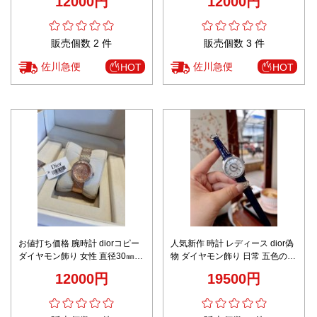
12000円
12000円
ラ シルバー
さ8㎜ 優雅 高級品 キラキラ ゴー
ルド
販売個数 2 件
販売個数 3 件
佐川急便
佐川急便
HOT
HOT
お値打ち価格 腕時計 diorコピー
人気新作 時計 レディース dior偽
ダイヤモン飾り 女性 直径30㎜
物 ダイヤモン飾り 日常 五色のレ
厚さ8㎜ 優雅 高級品 キラキラ ピ
ザーバンド 女性 ファッション
12000円
19500円
ンク