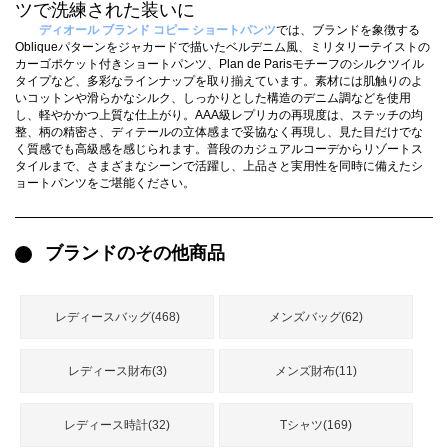
録
ツで洗練された装いに
ー
ら
ディオール ブランド コピー ショートパンツ
では、ブランドを象徴する
Obliqueパターンをジャカードで描いたベルデニム風、ミリタリーテイストの
アイフォーンケ
カーゴポケット付きショートパンツ、Plan de Parisモチーフのシルクツイル
管
せ
2026人気特集
アクセサリー
衣装セット
住まい用品
スカーフ
バッグ
ズボン
ベルト
財布
時計
小物
服
靴
ース
タイプなど、多彩なラインナップを取り揃えています。素材には肌触りのよ
いコットンや滑らかなシルク、しっかりとした構造のデニム調などを使用
理
し、軽やかかつ上質な仕上がり。AAA級レプリカの再現度は、ステッチの均
整、柄の精密さ、ディテールの立体感まで妥協なく再現し、見た目だけでな
く質感でも高級感を感じられます。普段のカジュアルコーデからリゾートス
タイルまで、さまざまなシーンで活躍し、上品さと実用性を同時に備えたシ
ョートパンツをご堪能ください。
最
新
ブランドのその他商品
製
品
レディースバッグ(468)
メンズバッグ(62)
お
レディース財布(3)
メンズ財布(11)
す
す
め
レディース時計(32)
Tシャツ(169)
商