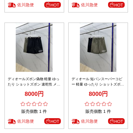
佐川急便
佐川急便
HOT
HOT
ディオールズボン偽物 軽量 ゆっ
ディオール 短パンスーパーコピ
たり ショットズボン 速乾性 メン
ー 軽量 ゆったり ショットズボン
ズ ブラック
速乾性 メンズ グリーン
8000円
8000円
販売個数 1 件
販売個数 1 件
佐川急便
佐川急便
HOT
HOT