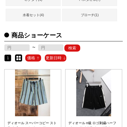
水着セット(4)
ブローチ(1)
商品ショーケース
~
検索
1
価格
更新日時
ディオール スーパーコピー スト
ディオール n級 ロゴ刺繍ハーフ