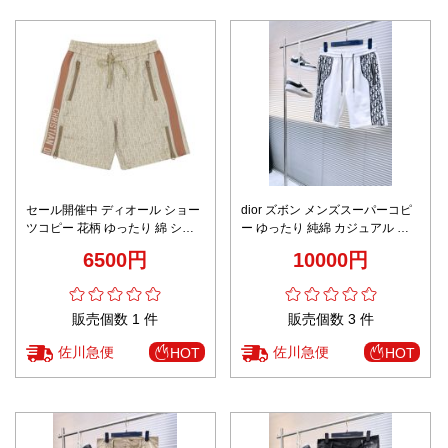
セール開催中 ディオール ショー
dior ズボン メンズスーパーコピ
ツコピー 花柄 ゆったり 綿 ショ
ー ゆったり 純綿 カジュアル シ
ットズボン ベージュ色
ョットパンツ ゆったり ホワイト
6500円
10000円
販売個数 1 件
販売個数 3 件
佐川急便
佐川急便
HOT
HOT