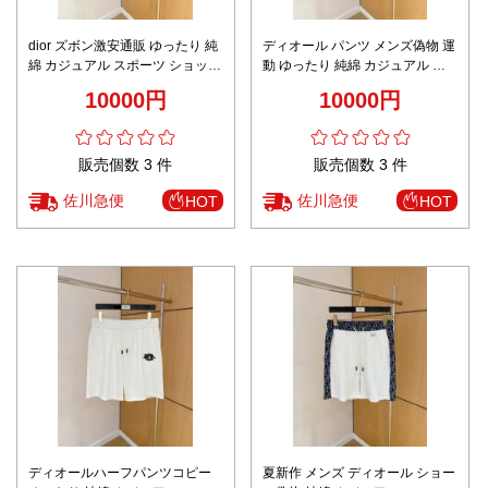
dior ズボン激安通販 ゆったり 純
ディオール パンツ メンズ偽物 運
綿 カジュアル スポーツ ショット
動 ゆったり 純綿 カジュアル シ
パンツ メンズ ブラック
ョットパンツ ズボン ブラック
10000円
10000円
販売個数 3 件
販売個数 3 件
佐川急便
佐川急便
HOT
HOT
ディオールハーフパンツコピー
夏新作 メンズ ディオール ショー