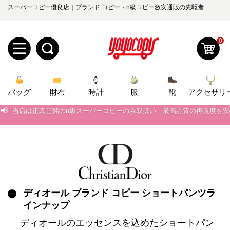
スーパーコピー優良店｜ブランド コピー・n級コピー激安通販の先駆者
0
新
バッグ
規
ロ
財布
時計
服
靴
アクセサリ
📢
当店は正真正銘のn級スーパーコピーのみ取扱い。最高品質の再現度を
ユ
グ
📢
2026春の新作続々更新中！期間中のご注文でお得な割引をご利用いただ
0
ー
イ
📢
新作入荷！ルイ・ヴィトンスーパーコピー バッグ最新モデルが登場。上
ザ
ン
📢
当店は正真正銘のn級スーパーコピーのみ取扱い。最高品質の再現度を
オ
📢
2026春の新作続々更新中！期間中のご注文でお得な割引をご利用いただ
ー
ディオール ブランド コピー ショートパンツラ
ー
お
yoyocopys@gmail.com
インナップ
📢
新作入荷！ルイ・ヴィトンスーパーコピー バッグ最新モデルが登場。上
登
ダ
知
ディオールのエッセンスを込めたショートパン