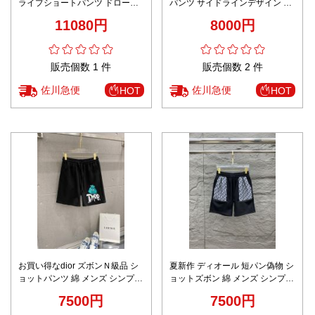
ライプショートパンツ ドロース
パンツ サイドラインデザイン 通
トリングデザイン 快適な着心地
気 快適な着心地 高評価
11080円
8000円
定番
販売個数 1 件
販売個数 2 件
佐川急便
佐川急便
HOT
HOT
お買い得なdior ズボンＮ級品 シ
夏新作 ディオール 短パン偽物 シ
ョットパンツ 綿 メンズ シンプル
ョットズボン 綿 メンズ シンプル
ブラック
ブラック
7500円
7500円