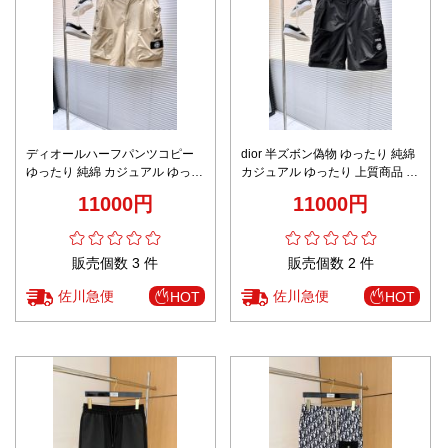
ディオールハーフパンツコピー
dior 半ズボン偽物 ゆったり 純綿
ゆったり 純綿 カジュアル ゆった
カジュアル ゆったり 上質商品 ブ
り 上質商品 ベージュ色
ラック
11000円
11000円
販売個数 3 件
販売個数 2 件
佐川急便
佐川急便
HOT
HOT