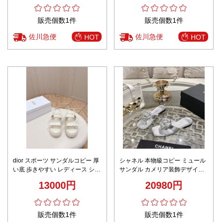
ド
販売個数1件
販売個数1件
佐川急便
佐川急便
HOT
HOT
dior スポーツ サンダルコピー 厚
シャネル 本物級コピー ミュール
い底 歩きやすい レディース シン
サンダル カメリア装飾デザイン
プル 通学 ホワイト
シルバー仕様 高再現度
13000円
20980円
販売個数1件
販売個数1件