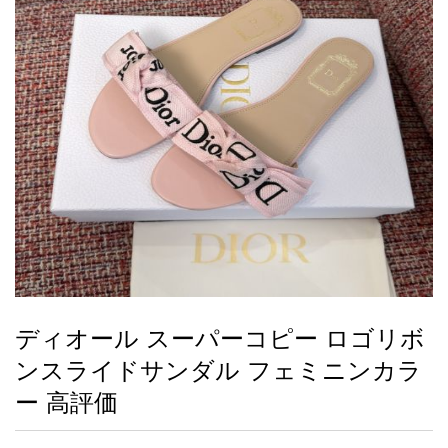
録
ー
ら
アイフォーンケ
管
せ
2026人気特集
アクセサリー
衣装セット
住まい用品
スカーフ
バッグ
ズボン
ベルト
財布
時計
小物
服
靴
ース
理
最
新
製
品
ディオール スーパーコピー ロゴリボ
お
ンスライドサンダル フェミニンカラ
す
す
ー 高評価
め
商