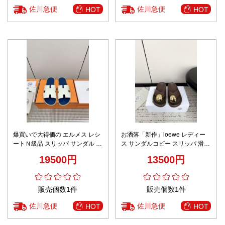
佐川急便
佐川急便
HOT
HOT
爆買いで大得価の エルメス レシ
お洒落「新作」loewe レディー
ートＮ級品 スリッパ サンダル 牛
ス サンダルコピー スリッパ 滑ら
革 simple メンズ ホワイト
ない 履きやすい 可愛い おしゃれ
19500円
13500円
ビーチ ゴム ブラウン
販売個数1件
販売個数1件
佐川急便
佐川急便
HOT
HOT