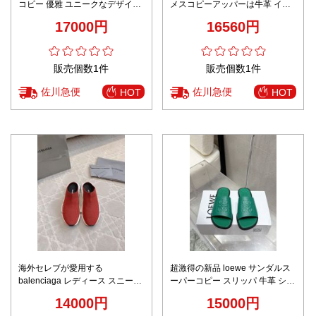
コピー 優雅 ユニークなデザイン
メスコピーアッパーは牛革 イタ
もこもこ スリッパ 7.5㎝ヒール
リア製の牛革ソール
17000円
16560円
ファッション イエロー
販売個数1件
販売個数1件
佐川急便
佐川急便
HOT
HOT
海外セレブが愛用する
超激得の新品 loewe サンダルス
balenciaga レディース スニーカ
ーパーコピー スリッパ 牛革 シン
ーコピー スリッパ 履くのが簡単
プル グリーン
14000円
15000円
で 男女兼用 シンプル 軽量 レッ