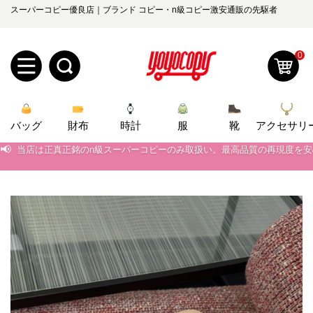
スーパーコピー優良店｜ブランド コピー・n級コピー激安通販の先駆者
0
新
バッグ
規
ロ
財布
時計
服
靴
アクセサリ
📢
当店は正真正銘のn級スーパーコピーのみ取扱い。最高品質の再現度を
ユ
グ
📢
2026春の新作続々更新中！期間中のご注文でお得な割引をご利用いただ
📢
新作入荷！ルイ・ヴィトンスーパーコピー バッグ最新モデルが登場。上
0
ー
イ
📢
当店は正真正銘のn級スーパーコピーのみ取扱い。最高品質の再現度を
ザ
ン
オ
📢
2026春の新作続々更新中！期間中のご注文でお得な割引をご利用いただ
ー
ー
お
📢
新作入荷！ルイ・ヴィトンスーパーコピー バッグ最新モデルが登場。上
yoyocopys@gmail.com
登
ダ
知