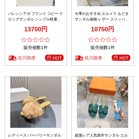
バレンシアガ ブランド コピー ク
今季のおすすめ エルメス もどき
ロッグサンダル シンプル軽量設
サンダル偽物 レザー スリッパ 歩
計 安心サイト人気モデル
きやすい カジュアル 夏新品 シュ
13700円
10750円
ーズ ブルー
販売個数1件
販売個数1件
佐川急便
佐川急便
HOT
HOT
レディース バーバリーサンダル
超激レア人気新作サンダル エル