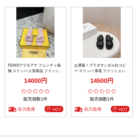
FENDIアラモアナ フェンディ偽
お洒落！プラダサンダル白コピ
物 スリッパ 人気商品 ファッショ
ー スリッパ 厚底 ファッション
ン 歩きやすい 女性 ピンク
人気商品 ビーチ 日常 ブラック
14000円
14500円
販売個数1件
販売個数1件
佐川急便
佐川急便
HOT
HOT