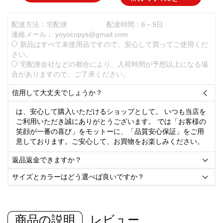
配達方法：宅配便
配達時間：6～9日
連絡メール：
yoyocopys@gmail.com
新品はすべて未使用品ですので、安心して買ってご使用くだ
さい。
宅配便会社などの都合により、入荷時間が予想以上になる場
合がありますので、ご了承ください。
信用して大丈夫でしょうか？

は、安心して購入いただけるショップとして。 いつも当店を
ご利用いただき誠にありがとうございます。 では「お客様の
笑顔が一番の喜び」をモットーに、「品質安心保証」をご用
意しております。ご安心して、お買物をお楽しみください。
返品返金できますか？

サイズとカラーはどう選べば良いですか？

商品の説明
レビュー