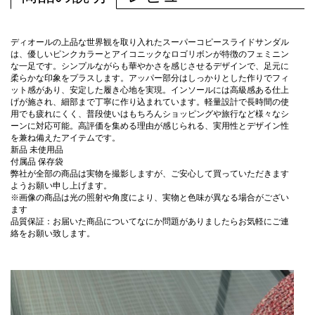
ディオールの上品な世界観を取り入れたスーパーコピースライドサンダル
は、優しいピンクカラーとアイコニックなロゴリボンが特徴のフェミニン
な一足です。シンプルながらも華やかさを感じさせるデザインで、足元に
柔らかな印象をプラスします。アッパー部分はしっかりとした作りでフィ
ット感があり、安定した履き心地を実現。インソールには高級感ある仕上
げが施され、細部まで丁寧に作り込まれています。軽量設計で長時間の使
用でも疲れにくく、普段使いはもちろんショッピングや旅行など様々なシ
ーンに対応可能。高評価を集める理由が感じられる、実用性とデザイン性
を兼ね備えたアイテムです。
新品 未使用品
付属品 保存袋
弊社が全部の商品は実物を撮影しますが、ご安心して買っていただきます
ようお願い申し上げます。
※画像の商品は光の照射や角度により、実物と色味が異なる場合がござい
ます
品質保証：お届いた商品についてなにか問題がありましたらお気軽にご連
絡をお願い致します。