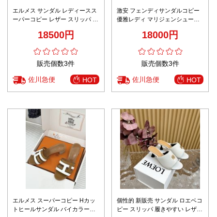
エルメス サンダル レディースス
激安 フェンディサンダルコピー
ーパーコピー レザー スリッパ シ
優雅レディ マリジェンシューズ
ューズ 歩きやすい 男女兼用 多色
本革 レッド
18500円
18000円
可選 ブラック
販売個数3件
販売個数3件
佐川急便
佐川急便
HOT
HOT
エルメス スーパーコピー Hカッ
個性的 新販売 サンダル ロエベコ
トヒールサンダル バイカラーデ
ピー スリッパ 履きやすい レザー