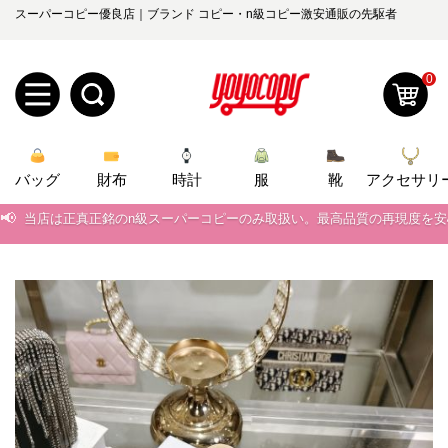
スーパーコピー優良店｜ブランド コピー・n級コピー激安通販の先駆者
0
新
バッグ
規
ロ
財布
時計
服
靴
アクセサリ
📢
当店は正真正銘のn級スーパーコピーのみ取扱い。最高品質の再現度を
ユ
グ
📢
2026春の新作続々更新中！期間中のご注文でお得な割引をご利用いただ
0
ー
イ
📢
新作入荷！ルイ・ヴィトンスーパーコピー バッグ最新モデルが登場。上
📢
当店は正真正銘のn級スーパーコピーのみ取扱い。最高品質の再現度を
ザ
ン
オ
📢
2026春の新作続々更新中！期間中のご注文でお得な割引をご利用いただ
ー
ー
お
yoyocopys@gmail.com
📢
新作入荷！ルイ・ヴィトンスーパーコピー バッグ最新モデルが登場。上
登
ダ
知