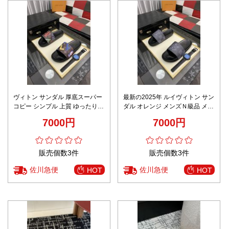
ヴィトン サンダル 厚底スーパー
最新の2025年 ルイヴィトン サン
コピー シンプル 上質 ゆったり
ダル オレンジ メンズＮ級品 メン
スリッパ ハンサム ブラック
ズ ゆったり スリッパ 夏のシュー
7000円
7000円
ズ ブラック
販売個数3件
販売個数3件
佐川急便
佐川急便
HOT
HOT