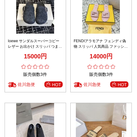
loewe サンダルスーパーコピー
FENDIアラモアナ フェンディ偽
レザー お出かけ スリッパ つま先
物 スリッパ 人気商品 ファッショ
包み ゴム底 ブルー
ン 歩きやすい 女性 ピンク
15000円
14000円
販売個数3件
販売個数3件
佐川急便
佐川急便
HOT
HOT