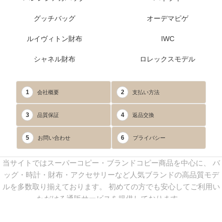
グッチバッグ
オーデマピゲ
ルイヴィトン財布
IWC
シャネル財布
ロレックスモデル
1
2
会社概要
支払い方法
3
4
品質保証
返品交換
5
6
お問い合わせ
プライバシー
当サイトではスーパーコピー・ブランドコピー商品を中心に、 バ
ッグ・時計・財布・アクセサリーなど人気ブランドの高品質モデ
ルを多数取り揃えております。 初めての方でも安心してご利用い
ただける通販サービスを提供しております。
連絡先：
yoyocopys@gmail.com
／ Line: yoyocopy ／ 店長：渡辺