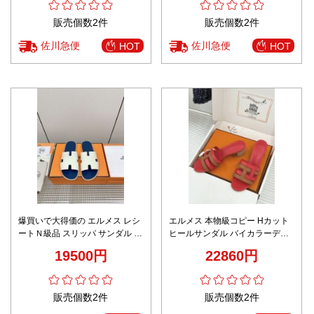
販売個数2件
販売個数2件
佐川急便
佐川急便
HOT
HOT
爆買いで大得価の エルメス レシ
エルメス 本物級コピー Hカット
ートＮ級品 スリッパ サンダル 牛
ヒールサンダル バイカラーデザ
革 simple メンズ ホワイト
イン 上質レザー仕上げ 高再現度
19500円
22860円
モデル
販売個数2件
販売個数2件