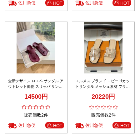
佐川急便
佐川急便
HOT
HOT
全新デザイン ロエベ サンダル ア
エルメス ブランド コピー Hカッ
ウトレット偽物 スリッパ サンダ
トサンダル メッシュ素材 フラッ
ル 牛革「人」の字形 ローマ風 人
ト設計 定番
14500円
20220円
気 男女兼用 レッド
販売個数2件
販売個数2件
佐川急便
佐川急便
HOT
HOT