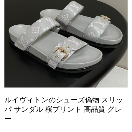
録
ー
ら
アイフォーンケ
管
せ
2026人気特集
アクセサリー
衣装セット
住まい用品
スカーフ
バッグ
ズボン
ベルト
財布
時計
小物
服
靴
ース
理
最
新
製
品
ルイヴィトンのシューズ偽物 スリッ
お
パ サンダル 桜プリント 高品質 グレ
す
す
ー
め
商