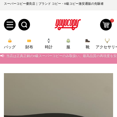
スーパーコピー優良店｜ブランド コピー・n級コピー激安通販の先駆者
0
新
バッグ
規
ロ
財布
時計
服
靴
アクセサリ
📢
当店は正真正銘のn級スーパーコピーのみ取扱い。最高品質の再現度を
📢
2026春の新作続々更新中！期間中のご注文でお得な割引をご利用いただ
ユ
グ
📢
新作入荷！ルイ・ヴィトンスーパーコピー バッグ最新モデルが登場。上
0
ー
イ
📢
当店は正真正銘のn級スーパーコピーのみ取扱い。最高品質の再現度を
ザ
ン
オ
📢
2026春の新作続々更新中！期間中のご注文でお得な割引をご利用いただ
ー
ー
お
📢
新作入荷！ルイ・ヴィトンスーパーコピー バッグ最新モデルが登場。上
yoyocopys@gmail.com
登
ダ
知