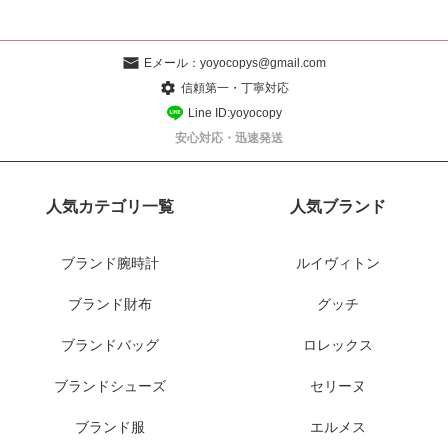
Eメール：
yoyocopys@gmail.com
信頼第一・丁寧対応
Line ID:yoyocopy
安心対応・迅速発送
人気カテゴリ一覧
人気ブランド
ブランド腕時計
ルイヴィトン
ブランド財布
グッチ
ブランドバッグ
ロレックス
ブランドシューズ
セリーヌ
ブランド服
エルメス