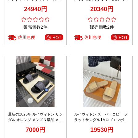
様 上質感 実店舗運営
価
24940円
20340円
販売個数2件
販売個数2件
佐川急便
佐川急便
HOT
HOT
最新の2025年 ルイヴィトン サン
ルイヴィトン スーパーコピー フ
ダル オレンジ メンズＮ級品 メン
ラットサンダル LVロゴエンボス
ズ ゆったり スリッパ 夏のシュー
シンプルデザイン 丁寧な縫製
7000円
19530円
ズ ブラック