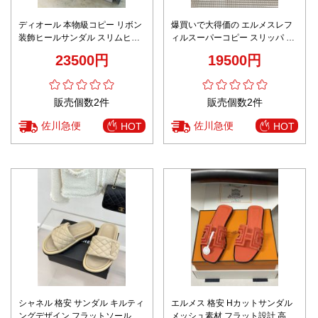
ディオール 本物級コピー リボン
爆買いで大得価の エルメスレフ
装飾ヒールサンダル スリムヒー
ィルスーパーコピー スリッパ サ
ル設計 ブランド代用
ンダル 牛革 simple メンズ ブル
23500円
19500円
ー
販売個数2件
販売個数2件
佐川急便
佐川急便
HOT
HOT
シャネル 格安 サンダル キルティ
エルメス 格安 Hカットサンダル
ングデザイン フラットソール仕
メッシュ素材 フラット設計 高評