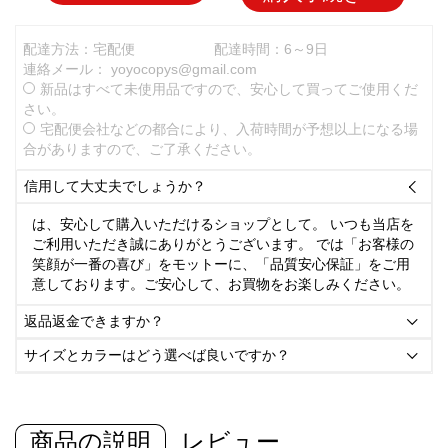
配達方法：宅配便
配達時間：6～9日
連絡メール：
yoyocopys@gmail.com
新品はすべて未使用品ですので、安心して買ってご使用くだ
さい。
宅配便会社などの都合により、入荷時間が予想以上になる場
合がありますので、ご了承ください。
信用して大丈夫でしょうか？

は、安心して購入いただけるショップとして。 いつも当店を
ご利用いただき誠にありがとうございます。 では「お客様の
笑顔が一番の喜び」をモットーに、「品質安心保証」をご用
意しております。ご安心して、お買物をお楽しみください。
返品返金できますか？

サイズとカラーはどう選べば良いですか？

商品の説明
レビュー