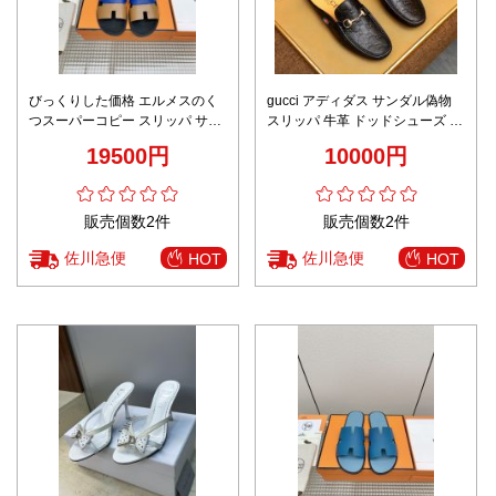
びっくりした価格 エルメスのく
gucci アディダス サンダル偽物
つスーパーコピー スリッパ サン
スリッパ 牛革 ドッドシューズ 紳
ダル 牛革 simple メンズ ブルー
士靴 イタリア カジュアル 脱ぎ履
19500円
10000円
きやすい ブラック
販売個数2件
販売個数2件
佐川急便
佐川急便
HOT
HOT