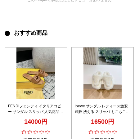
おすすめ商品
FENDIフェンディ イタリアコピ
loewe サンダル レディース激安
ー サンダル スリッパ 人気商品
通販 洗える スリッパ もこもこ
ファッション 歩きやすい 女性 ブ
ふわふわ 軽量 滑らない 履きやす
14000円
16500円
ラウン
い 可愛い おしゃれ ホワイト