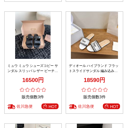
ミュウ ミュウ シューズコピー サ
ディオール ハイブランド フラッ
ンダル スリッパ レザー ビーチ
トスライドサンダル 編み込みロ
ゴム底 歩きやすい ブラック
ゴデザイン 口コミ多数
16500円
18590円
販売個数3件
販売個数3件
佐川急便
佐川急便
HOT
HOT