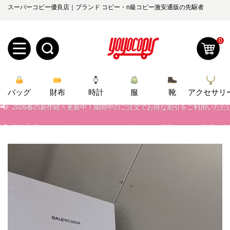
スーパーコピー優良店｜ブランド コピー・n級コピー激安通販の先駆者
0
新
📢
当店は正真正銘のn級スーパーコピーのみ取扱い。最高品質の再現度を
バッグ
規
ロ
財布
時計
服
靴
アクセサリ
📢
2026春の新作続々更新中！期間中のご注文でお得な割引をご利用いただ
📢
新作入荷！ルイ・ヴィトンスーパーコピー バッグ最新モデルが登場。上
ユ
グ
📢
当店は正真正銘のn級スーパーコピーのみ取扱い。最高品質の再現度を
0
ー
イ
📢
2026春の新作続々更新中！期間中のご注文でお得な割引をご利用いただ
ザ
ン
オ
📢
新作入荷！ルイ・ヴィトンスーパーコピー バッグ最新モデルが登場。上
ー
ー
お
yoyocopys@gmail.com
登
ダ
知