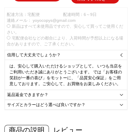
配達方法：宅配便
配達時間：6～9日
連絡メール：
yoyocopys@gmail.com
新品はすべて未使用品ですので、安心して買ってご使用くだ
さい。
宅配便会社などの都合により、入荷時間が予想以上になる場
合がありますので、ご了承ください。
信用して大丈夫でしょうか？

は、安心して購入いただけるショップとして。 いつも当店を
ご利用いただき誠にありがとうございます。 では「お客様の
笑顔が一番の喜び」をモットーに、「品質安心保証」をご用
意しております。ご安心して、お買物をお楽しみください。
返品返金できますか？

サイズとカラーはどう選べば良いですか？

商品の説明
レビュー