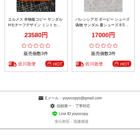
エルメス 本物級コピー サンダル
バレンシアガ ダービー シューズ
Hモチーフデザイン ミントカラ
偽物 サンダル 夏シューズ 8.5㎝
ー レザー仕様 口コミ多数
ヒール 駝鳥の羽付き フワフワ ブ
23580円
17000円
ラック
販売個数3件
販売個数3件
佐川急便
佐川急便
HOT
HOT
Eメール：
yoyocopys@gmail.com
信頼第一・丁寧対応
Line ID:yoyocopy
安心対応・迅速発送