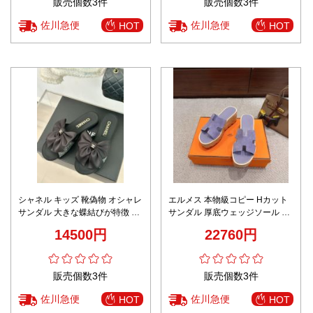
販売個数3件
販売個数3件
佐川急便
佐川急便
HOT
HOT
シャネル キッズ 靴偽物 オシャレ
エルメス 本物級コピー Hカット
サンダル 大きな蝶結びが特徴 レ
サンダル 厚底ウェッジソール 上
ディース ブラック
質スエード調 安心サイト
14500円
22760円
販売個数3件
販売個数3件
佐川急便
佐川急便
HOT
HOT