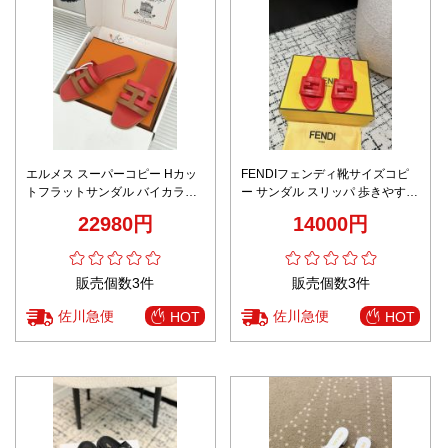
エルメス スーパーコピー Hカッ
FENDIフェンディ靴サイズコピ
トフラットサンダル バイカラー
ー サンダル スリッパ 歩きやすい
デザイン 定番人気モデル
品質保証 鮮麗 レザー 女性 レッ
22980円
14000円
ド
販売個数3件
販売個数3件
佐川急便
佐川急便
HOT
HOT