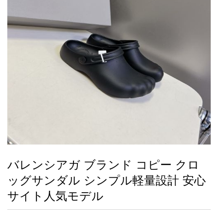
録
ー
ら
アイフォーンケ
管
せ
2026人気特集
アクセサリー
衣装セット
住まい用品
スカーフ
バッグ
ズボン
ベルト
財布
時計
小物
服
靴
ース
理
最
新
製
品
バレンシアガ ブランド コピー クロ
お
ッグサンダル シンプル軽量設計 安心
す
す
サイト人気モデル
め
商