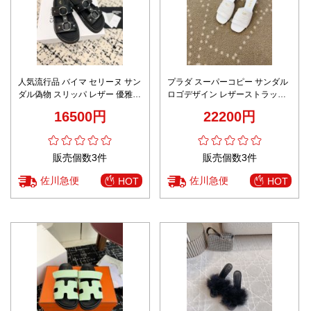
人気流行品 バイマ セリーヌ サン
プラダ スーパーコピー サンダル
ダル偽物 スリッパ レザー 優雅レ
ロゴデザイン レザーストラップ
ディ 滑り止め ブラック
ミニヒールモデル 激安
16500円
22200円
販売個数3件
販売個数3件
佐川急便
佐川急便
HOT
HOT