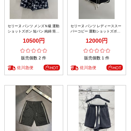
セリーヌ パンツ メンズＮ級 運動
セリーヌ パンツ レディーススー
ショットズボン 短パン 純綿 筒形
パーコピー 運動ショットズボン
ビーチ シンプル から吹く 花柄
短パン 純綿 ビーチ シンプル ブ
10500円
12000円
ブラック
ラック
販売個数 2 件
販売個数 1 件
佐川急便
佐川急便
HOT
HOT