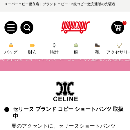
スーパーコピー優良店｜ブランド コピー・n級コピー激安通販の先駆者
📢
2026春の新作続々更新中！期間中のご注文でお得な割引をご利用いただ
📢
新作入荷！ルイ・ヴィトンスーパーコピー バッグ最新モデルが登場。上
0
📢
当店は正真正銘のn級スーパーコピーのみ取扱い。最高品質の再現度を
新
📢
2026春の新作続々更新中！期間中のご注文でお得な割引をご利用いただ
バッグ
規
ロ
財布
時計
服
靴
アクセサリ
📢
新作入荷！ルイ・ヴィトンスーパーコピー バッグ最新モデルが登場。上
ユ
グ
0
ー
イ
ザ
ン
オ
ー
セリーヌ ブランド コピー ショートパンツ 取扱
ー
お
yoyocopys@gmail.com
中
登
ダ
知
夏のアクセントに、セリーヌショートパンツ