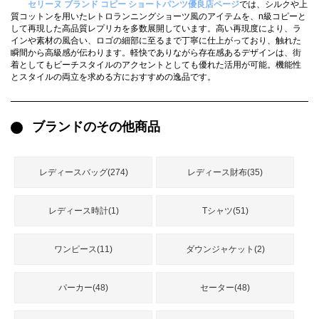
セリーヌ ブランド コピー ショートパンツ優良店ページ
では、シルクや上
録
ー
ら
質コットンを用いたレトロランニングショーツ風のアイテムを、n級コピーと
して再現した高品質レプリカを多数展開しています。高い再現度により、ラ
アイフォーンケ
インや素材の風合い、ロゴの細部に至るまで丁寧に仕上がっており、触れた
管
せ
2026人気特集
アクセサリー
衣装セット
住まい用品
スカーフ
バッグ
ズボン
ベルト
財布
時計
小物
服
靴
瞬間から高級感が伝わります。軽快でありながら存在感あるデザインは、街
ース
着としてもビーチスタイルのアクセントとしても優れた活用が可能。機能性
とスタイルの両立を求める方におすすめの逸品です。
理
ブランドのその他商品
最
新
レディースバッグ(274)
レディース財布(35)
製
品
レディース時計(1)
Tシャツ(51)
ワンピース(11)
ダウンジャケット(2)
お
す
す
パーカー(48)
セーター(48)
め
商