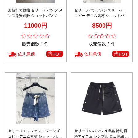
お値打ち価格 セリーヌ パンツ メ
セリーヌパンツメンズスーパー
ンズ激安通販 ショットパンツ ビ
コピー デニム素材 ショットパン
ーチズボン 通気性いい 柔らかい
ツ シンプル ズボン 柔らかい ブ
11000円
8500円
ブラック
ラック
販売個数 1 件
販売個数 2 件
佐川急便
佐川急便
HOT
HOT
セリーヌエレファントジーンズ
セリーヌのパンツＮ級品 特別価
コピーデニム素材 ショットパン
格アイテム シンプル ロゴ刺繍 ズ