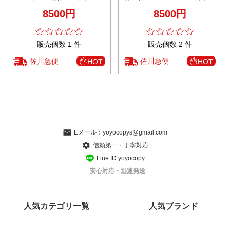
ツ シンプル ズボン 柔らかい ブ
ボン 半身 純綿 柔らかい ブラッ
8500円
8500円
ルー
ク
販売個数 1 件
販売個数 2 件
佐川急便
佐川急便
HOT
HOT
Eメール：
yoyocopys@gmail.com
信頼第一・丁寧対応
Line ID:yoyocopy
安心対応・迅速発送
人気カテゴリ一覧
人気ブランド