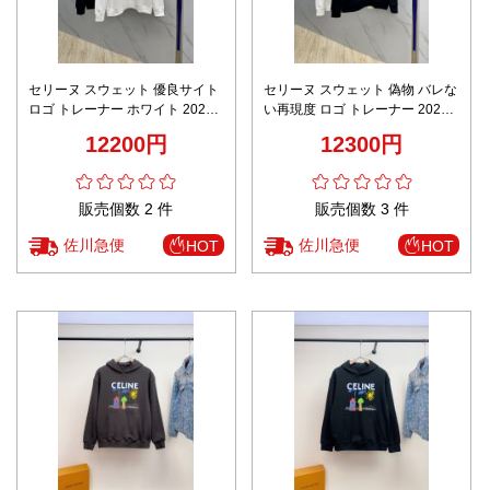
セリーヌ スウェット 優良サイト
セリーヌ スウェット 偽物 バレな
ロゴ トレーナー ホワイト 2025
い再現度 ロゴ トレーナー 2025
新作 ブランド 服 コピー 高再現
新作 ブランド 服 コピー 激安 上
12200円
12300円
度 上質素材 高評価
質素材 高評価
販売個数 2 件
販売個数 3 件
佐川急便
佐川急便
HOT
HOT