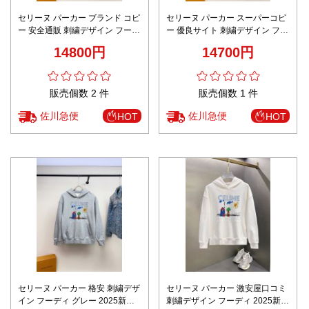
セリーヌ パーカー ブランド コピ
セリーヌ パーカー スーパーコピ
ー 安全通販 刺繍デザイン フーデ
ー 優良サイト 刺繍デザイン フー
ィ チャコールグレー 2025新作
ディ ブラック 2025新作 ブラン
14800円
14700円
高評価 快適な着心地
ド 服 コピー 高評価
販売個数 2 件
販売個数 1 件
佐川急便
佐川急便
HOT
HOT
セリーヌ パーカー 格安 刺繍デザ
セリーヌ パーカー 激安屋口コミ
イン フーディ グレー 2025新作
刺繍デザイン フーディ 2025新作