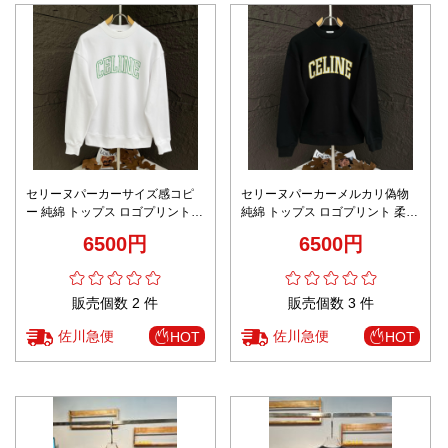
セリーヌパーカーサイズ感コピ
セリーヌパーカーメルカリ偽物
ー 純綿 トップス ロゴプリント
純綿 トップス ロゴプリント 柔軟
柔軟 ゆったり 品質保証 ホワイト
ゆったり 品質保証 ブラック
6500円
6500円
販売個数 2 件
販売個数 3 件
佐川急便
佐川急便
HOT
HOT