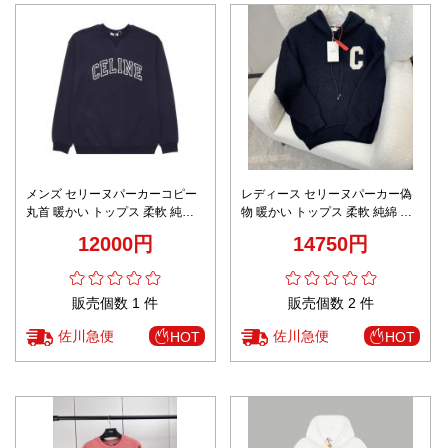
メンズ セリーヌパーカーコピー
レディース セリーヌパーカー偽
丸首 暖かい トップス 柔軟 純綿
物 暖かい トップス 柔軟 純綿 シ
シンプル カジュアル フードなし
ンプル カジュアル フード付き ブ
12000円
14750円
ブルー
ラック
販売個数 1 件
販売個数 2 件
佐川急便
佐川急便
HOT
HOT