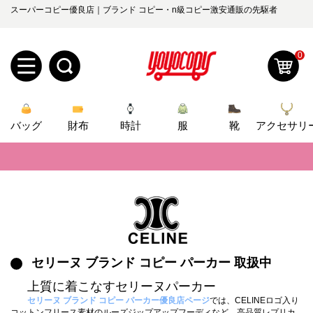
スーパーコピー優良店｜ブランド コピー・n級コピー激安通販の先駆者
0
新
バッグ
規
ロ
財布
時計
服
靴
アクセサリ
📢
当店は正真正銘のn級スーパーコピーのみ取扱い。最高品質の再現度を
ユ
グ
📢
2026春の新作続々更新中！期間中のご注文でお得な割引をご利用いただ
0
ー
イ
📢
新作入荷！ルイ・ヴィトンスーパーコピー バッグ最新モデルが登場。上
ザ
ン
オ
📢
当店は正真正銘のn級スーパーコピーのみ取扱い。最高品質の再現度を
ー
📢
セリーヌ ブランド コピー パーカー 取扱中
2026春の新作続々更新中！期間中のご注文でお得な割引をご利用いただ
ー
お
yoyocopys@gmail.com
上質に着こなすセリーヌパーカー
登
📢
新作入荷！ルイ・ヴィトンスーパーコピー バッグ最新モデルが登場。上
ダ
知
セリーヌ ブランド コピー パーカー優良店ページ
では、CELINEロゴ入り
コットンフリース素材のルーズジップアップフーディなど、高品質レプリカ