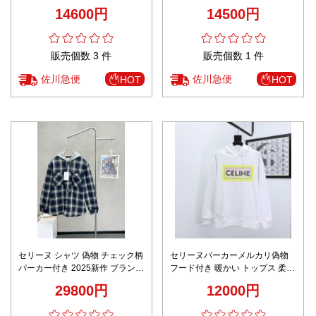
ブランド 服 コピー 激安 通気 快
ブランド 服 コピー 激安 快適な
14600円
14500円
適な着心地 高評価
着心地 高評価
販売個数 3 件
販売個数 1 件
佐川急便
佐川急便
HOT
HOT
セリーヌ シャツ 偽物 チェック柄
セリーヌパーカーメルカリ偽物
パーカー付き 2025新作 ブランド
フード付き 暖かい トップス 柔ら
服 コピー 激安 肌触り良好 快適
かい 純綿 ロゴプリント ホワイト
29800円
12000円
な着心地 高再現度