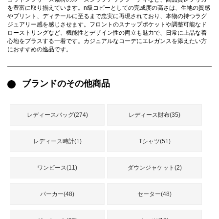
録
を豊富に取り揃えています。n級コピーとしての完成度の高さは、生地の質感
ー
ら
やプリント、ディテールに至るまで忠実に再現されており、本物の持つラグ
ジュアリー感を感じさせます。フロントのスナップポケットや調整可能なド
アイフォーンケ
管
せ
ローストリングなど、機能性とデザイン性の両立も魅力で、日常に上品な着
2026人気特集
アクセサリー
衣装セット
住まい用品
スカーフ
バッグ
ズボン
ベルト
財布
時計
小物
服
靴
ース
心地をプラスする一着です。カジュアルなコーデにエレガンスを添えたい方
におすすめの逸品です。
理
ブランドのその他商品
最
レディースバッグ(274)
レディース財布(35)
新
製
品
レディース時計(1)
Tシャツ(51)
ワンピース(11)
ダウンジャケット(2)
お
す
す
パーカー(48)
セーター(48)
め
商