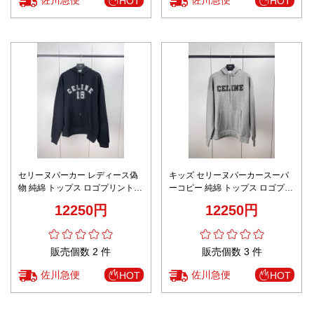
HOT
HOT
セリーヌパーカー レディース偽
キッズ セリーヌパーカースーパ
物 純綿 トップス ロゴプリント
ーコピー 純綿 トップス ロゴプリ
フード付き 品質保証 柔らかい ブ
ント フード付き 品質保証 柔らか
12250円
12250円
ラック
い グレイ
販売個数 2 件
販売個数 3 件
佐川急便
佐川急便
HOT
HOT