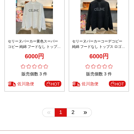
セリーヌパーカー黄色スーパー
セリーヌパーカーコーデコピー
コピー 純綿 フードなし トップス
純綿 フードなし トップス ロゴプ
ロゴプリント 柔軟 ゆったり ホワ
リント 柔軟 ゆったり ブラック
6000円
6000円
イト
販売個数 3 件
販売個数 3 件
佐川急便
佐川急便
HOT
HOT
«
»
1
2