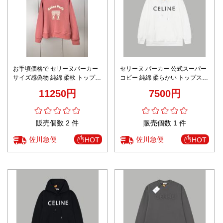
お手頃価格で セリーヌパーカー
セリーヌ パーカー 公式スーパー
サイズ感偽物 純綿 柔軟 トップス
コピー 純綿 柔らかい トップス
ロゴプリント フードなし ピンク
ロゴプリント フード付き ホワイ
11250円
7500円
ト
販売個数 2 件
販売個数 1 件
佐川急便
佐川急便
HOT
HOT