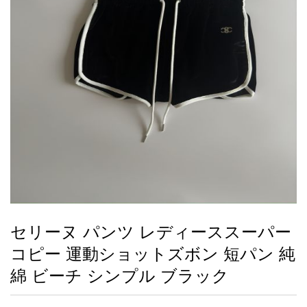
録
ー
ら
アイフォーンケ
管
せ
2026人気特集
アクセサリー
衣装セット
住まい用品
スカーフ
バッグ
ズボン
ベルト
財布
時計
小物
服
靴
ース
理
最
新
製
品
セリーヌ パンツ レディーススーパー
お
コピー 運動ショットズボン 短パン 純
す
す
綿 ビーチ シンプル ブラック
め
商