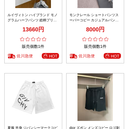
ルイヴィトン ハイブランド モノ
モンクレール ショートパンツス
グラムハーフパンツ 総柄プリン
ーパーコピー カジュアルパンツ
ト 通気仕様 満足度高い
純綿 ズボン ハーフパンツ ブラッ
13660円
8000円
ク
販売個数1件
販売個数1件
佐川急便
佐川急便
HOT
HOT
夏服 半身 ジバンシーマークコピ
dior ズボン メンズコピー ロゴ刺