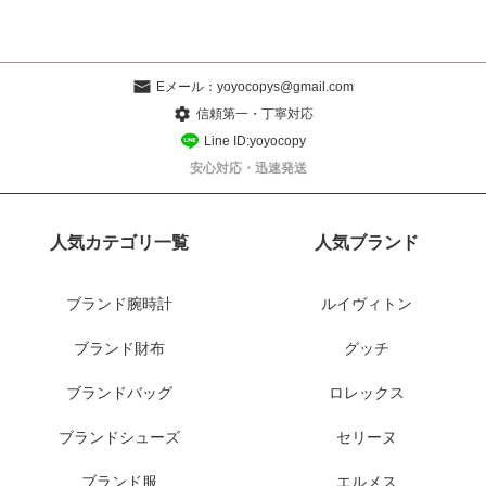
Eメール：
yoyocopys@gmail.com
信頼第一・丁寧対応
Line ID:yoyocopy
安心対応・迅速発送
人気カテゴリ一覧
人気ブランド
ブランド腕時計
ルイヴィトン
ブランド財布
グッチ
ブランドバッグ
ロレックス
ブランドシューズ
セリーヌ
ブランド服
エルメス