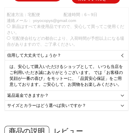
配達方法：宅配便
配達時間：6～9日
連絡メール：
yoyocopys@gmail.com
新品はすべて未使用品ですので、安心して買ってご使用くだ
さい。
宅配便会社などの都合により、入荷時間が予想以上になる場
合がありますので、ご了承ください。
信用して大丈夫でしょうか？

は、安心して購入いただけるショップとして。 いつも当店を
ご利用いただき誠にありがとうございます。 では「お客様の
笑顔が一番の喜び」をモットーに、「品質安心保証」をご用
意しております。ご安心して、お買物をお楽しみください。
返品返金できますか？

サイズとカラーはどう選べば良いですか？

商品の説明
レビュー