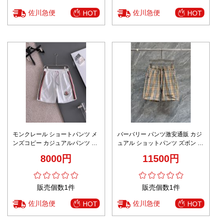
佐川急便
佐川急便
HOT
HOT
モンクレール ショートパンツ メ
バーバリー パンツ激安通販 カジ
ンズコピー カジュアルパンツ ズ
ュアル ショットパンツ ズボン 夏
ボン ハーフパンツ ホワイト
服 柔らかい ビーチ 格子模様 ブ
8000円
11500円
ラウン
販売個数1件
販売個数1件
佐川急便
佐川急便
HOT
HOT