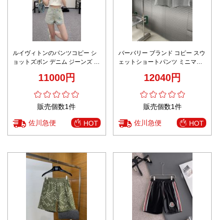
ルイヴィトンのパンツコピー シ
バーバリー ブランド コピー スウ
ョットズボン デニム ジーンズ フ
ェットショートパンツ ミニマル
ァッション 上質 ブルー
ロゴデザイン 上質感
11000円
12040円
販売個数1件
販売個数1件
佐川急便
佐川急便
HOT
HOT