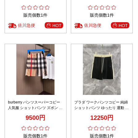
販売個数1件
販売個数1件
佐川急便
佐川急便
HOT
HOT
burberry パンツスーパーコピー
プラダ ワークパンツコピー 純綿
人気服 ショットパンツ ズボン 夏
ショットパンツ ゆったり 運動 カ
服 柔らかい 格子模様 メンズ ブ
ジュアルパンツ 柔らかい ブラッ
9500円
12250円
ラウン
ク
販売個数1件
販売個数1件