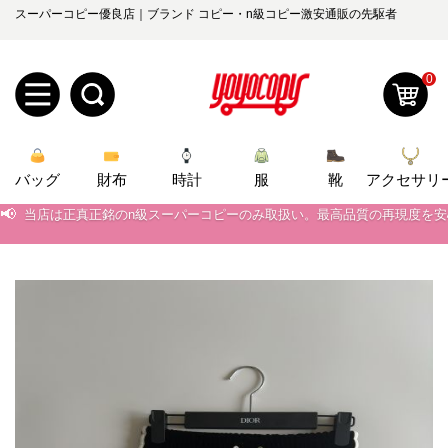
スーパーコピー優良店｜ブランド コピー・n級コピー激安通販の先駆者
0
新
バッグ
規
ロ
財布
時計
服
靴
アクセサリ
📢
当店は正真正銘のn級スーパーコピーのみ取扱い。最高品質の再現度を
ユ
グ
📢
2026春の新作続々更新中！期間中のご注文でお得な割引をご利用いただ
0
📢
ー
イ
新作入荷！ルイ・ヴィトンスーパーコピー バッグ最新モデルが登場。上
📢
当店は正真正銘のn級スーパーコピーのみ取扱い。最高品質の再現度を
ザ
ン
オ
📢
2026春の新作続々更新中！期間中のご注文でお得な割引をご利用いただ
ー
ー
お
📢
新作入荷！ルイ・ヴィトンスーパーコピー バッグ最新モデルが登場。上
yoyocopys@gmail.com
登
ダ
知