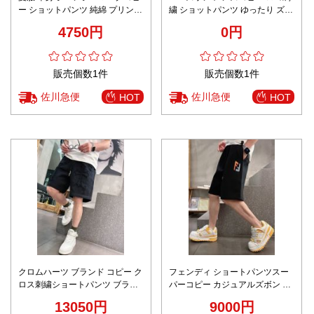
ー ショットパンツ 純綿 プリント
繍 ショットパンツ ゆったり ズボ
柔らかい 男女兼用 ホワイト
ン カジュアル ブラック
4750円
0円
販売個数1件
販売個数1件
佐川急便
佐川急便
HOT
HOT
クロムハーツ ブランド コピー ク
フェンディ ショートパンツスー
ロス刺繍ショートパンツ ブラッ
パーコピー カジュアルズボン 柔
ク仕様 夏服モデル 通気
軟 100％綿 スポーツ ブラック
13050円
9000円