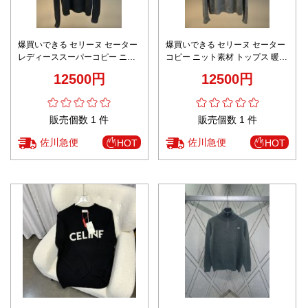
爆買いできる セリーヌ セーター
爆買いできる セリーヌ セーター
レディーススーパーコピー ニッ
コピー ニット素材 トップス 暖か
ト素材 トップス 暖かい 柔軟 厚
い 柔軟 厚い ハイネック グレイ
12500円
12500円
い ハイネック ブラック
販売個数 1 件
販売個数 1 件
佐川急便
佐川急便
HOT
HOT