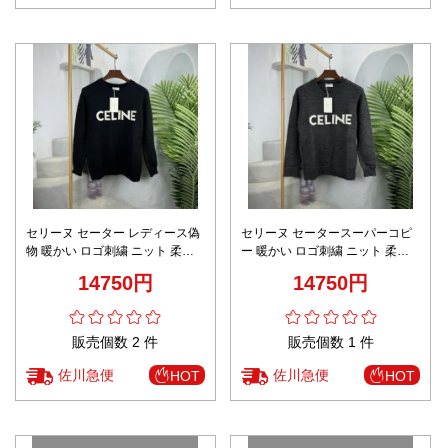
セリーヌ セーター レディース偽
セリーヌ セータースーパーコピ
物 暖かい ロゴ刺繍 ニット 柔ら
ー 暖かい ロゴ刺繍 ニット 柔ら
かい シンプル 薄い 男女兼用 ブ
かい シンプル 薄い 男女兼用 グ
14750円
14750円
ラック
レイ
販売個数 2 件
販売個数 1 件
佐川急便
佐川急便
HOT
HOT