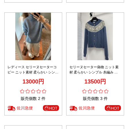
レディース セリーヌセーターコ
セリーヌセーター偽物 ニット素
ピー ニット素材 柔らかい シンプ
材 柔らかい シンプル 糸編み 暖
ル 糸編み 暖かい ハイネック グ
かい ブルー
13000円
13500円
レイ
販売個数 2 件
販売個数 3 件
佐川急便
佐川急便
HOT
HOT