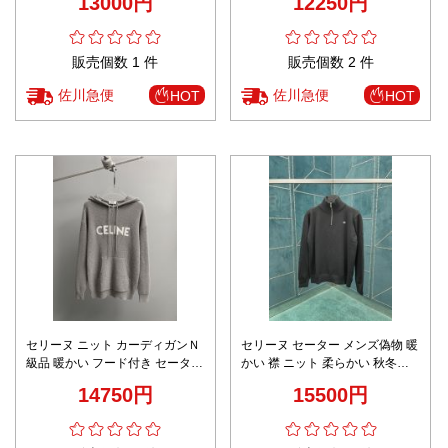
13000円
12250円
ラック
ブラック
販売個数 1 件
販売個数 2 件
佐川急便
佐川急便
HOT
HOT
セリーヌ ニット カーディガンＮ
セリーヌ セーター メンズ偽物 暖
級品 暖かい フード付き セーター
かい 襟 ニット 柔らかい 秋冬服
柔らかい柔軟 トップス ロゴプリ
柔軟 トップス ブラック
14750円
15500円
ント グレイ