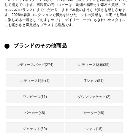
録
して揃えています。再現度の高いコピーは、刺繡の精密さや素材の質感、フ
ー
ら
ォルムのバランスにまでこだわり、まるで本物のような上質さを感じさせま
す。2026年春夏コレクションで脚光を浴びたニットの質感を、自宅でも気軽
アイフォーンケ
管
せ
に楽しめる一着としておすすめです。デイリーコーデにもきれいめスタイル
2026人気特集
アクセサリー
衣装セット
住まい用品
スカーフ
バッグ
ズボン
ベルト
財布
時計
小物
服
靴
ース
にも暖かさと満足感をプラスする逸品です。
理
ブランドのその他商品
最
レディースバッグ(274)
レディース財布(35)
新
製
レディース時計(1)
Tシャツ(51)
品
ワンピース(11)
ダウンジャケット(2)
お
す
パーカー(48)
セーター(48)
す
め
商
ジャケット(60)
シャツ(18)