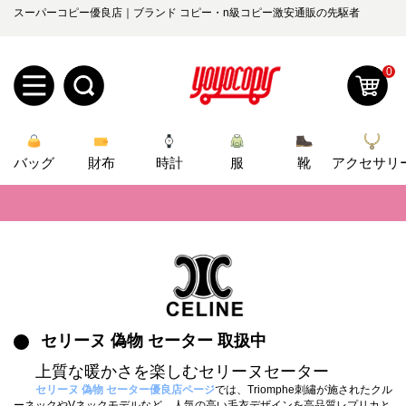
スーパーコピー優良店｜ブランド コピー・n級コピー激安通販の先駆者
0
新
バッグ
規
ロ
財布
時計
服
靴
アクセサリ
📢
当店は正真正銘のn級スーパーコピーのみ取扱い。最高品質の再現度を
ユ
グ
📢
2026春の新作続々更新中！期間中のご注文でお得な割引をご利用いただ
0
ー
イ
📢
新作入荷！ルイ・ヴィトンスーパーコピー バッグ最新モデルが登場。上
ザ
ン
オ
📢
当店は正真正銘のn級スーパーコピーのみ取扱い。最高品質の再現度を
ー
📢
2026春の新作続々更新中！期間中のご注文でお得な割引をご利用いただ
セリーヌ 偽物 セーター 取扱中
ー
お
yoyocopys@gmail.com
上質な暖かさを楽しむセリーヌセーター
登
📢
新作入荷！ルイ・ヴィトンスーパーコピー バッグ最新モデルが登場。上
ダ
知
セリーヌ 偽物 セーター優良店ページ
では、Triomphe刺繡が施されたクル
ーネックやVネックモデルなど、人気の高い毛衣デザインを高品質レプリカと