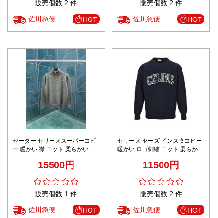
販売個数 2 件
販売個数 2 件
佐川急便
佐川急便
HOT
HOT
セーター セリーヌスーパーコピ
セリーヌ セーズ インスタコピー
ー 暖かい 襟 ニット 柔らかい 秋
暖かい ロゴ刺繍 ニット 柔らかい
冬服 柔軟 トップス グレイ
スカン 柔軟 トップス ブラック
15500円
11500円
販売個数 1 件
販売個数 2 件
佐川急便
佐川急便
HOT
HOT