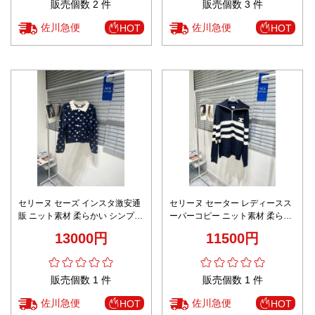
販売個数 2 件
販売個数 3 件
佐川急便
佐川急便
HOT
HOT
セリーヌ セーズ インスタ激安通
セリーヌ セーター レディースス
販 ニット素材 柔らかい シンプル
ーパーコピー ニット素材 柔らか
暖かい 女性 水波模様 ブルー
い シンプル 暖かい ブラック
13000円
11500円
販売個数 1 件
販売個数 1 件
佐川急便
佐川急便
HOT
HOT