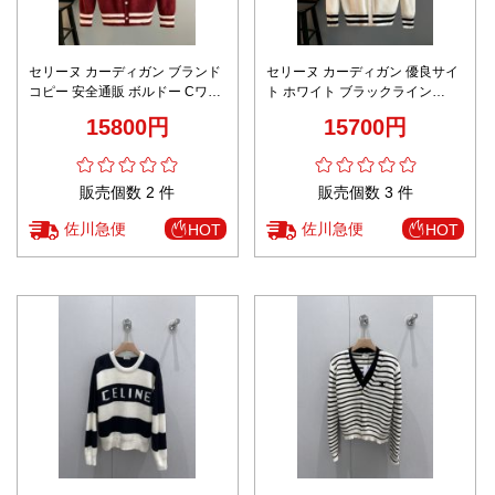
セリーヌ カーディガン ブランド
セリーヌ カーディガン 優良サイ
コピー 安全通販 ボルドー Cワッ
ト ホワイト ブラックライン
ペン 2025新作 高再現度 上質素
2025新作 ブランド 服 コピー 高
15800円
15700円
材 丁寧な縫製
再現度 上質ニット仕様
販売個数 2 件
販売個数 3 件
佐川急便
佐川急便
HOT
HOT