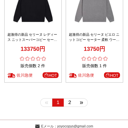
超激得の新品 セリーヌ レディー
超激得の新品 セリーヌ ピエロ ニ
ス ニットスーパーコピー セータ
ットコピー セーター 柔軟 ウール
ー 柔軟 ウール 刺繍 暖かい 高級
刺繍 暖かい 高級感 グレイ
133750円
13750円
感 ブラック
販売個数 2 件
販売個数 1 件
佐川急便
佐川急便
HOT
HOT
«
»
1
2
Eメール：
yoyocopys@gmail.com