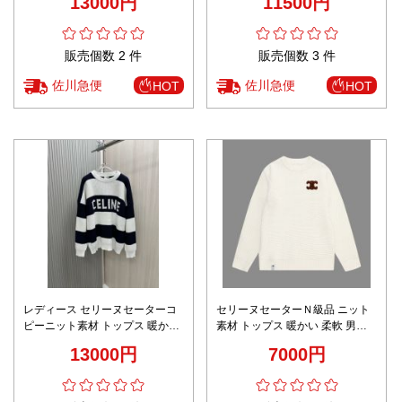
13000円
11500円
販売個数 2 件
販売個数 3 件
佐川急便
佐川急便
HOT
HOT
レディース セリーヌセーターコ
セリーヌセーターＮ級品 ニット
ピーニット素材 トップス 暖かい
素材 トップス 暖かい 柔軟 男女
柔軟 男女兼用 縞模様 ブラック
兼用 シンプル ホワイト
13000円
7000円