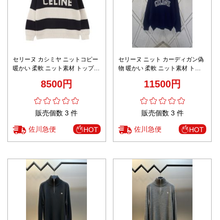
セリーヌ カシミヤ ニットコピー
セリーヌ ニット カーディガン偽
暖かい 柔軟 ニット素材 トップス
物 暖かい 柔軟 ニット素材 トッ
厚い 縞模様 ウール ブラック
プス 厚い 男女兼用 ロゴ編み ブ
8500円
11500円
ラック
販売個数 3 件
販売個数 3 件
佐川急便
佐川急便
HOT
HOT